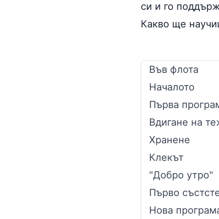
си и го поддър
Какво ще научи
Във флота
Началото
Първа програ
Вдигане на т
Хранене
Клекът
"Добро утро"
Първо състст
Нова програм