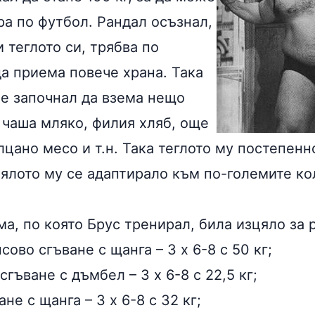
ора по
футбол
. Рандал осъзнал,
и теглото си, трябва по
да приема повече храна. Така
не започнал да взема нещо
 чаша мляко, филия хляб, още
цано месо и т.н. Така теглото му постепенн
тялото му се адаптирало към по-големите ко
а
а, по която Брус тренирал, била изцяло за 
ово сгъване с щанга – 3 х 6-8 с 50 кг;
гъване с дъмбел – 3 х 6-8 с 22,5 кг;
не с щанга – 3 х 6-8 с 32 кг;