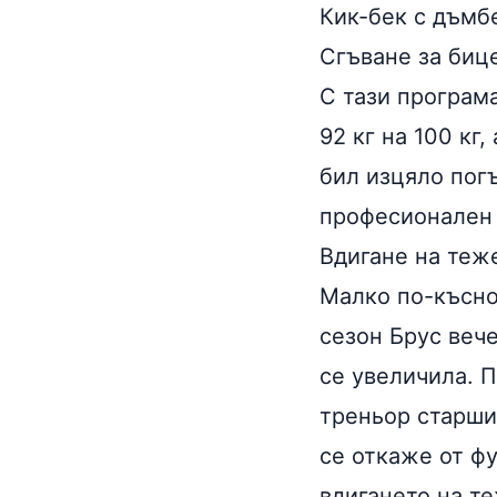
Кик-бек с дъмбел
Сгъване за бице
С тази програма
92 кг на 100 кг
бил изцяло погъ
професионален 
Вдигане на теж
Малко по-късно
сезон Брус вече
се увеличила. П
треньор старши
се откаже от фу
вдигането на т