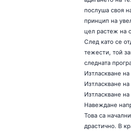
послуша своя н
принцип на уве
цел растеж на с
След като се от
тежести, той з
следната прогр
Изтласкване на 
Изтласкване на 
Изтласкване на 
Навеждане напре
Това са начални
драстично. В кр