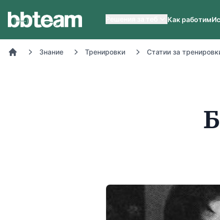
BB-Team
Решения за теб
Как работим
Ис
Знание
Тренировки
Статии за тренировк
Начало
Б