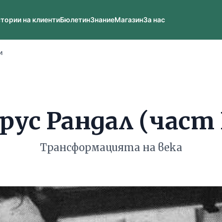
тории на клиенти
Бюлетин
Знание
Магазин
За нас
и
рус Рандал (част 
Трансформацията на века