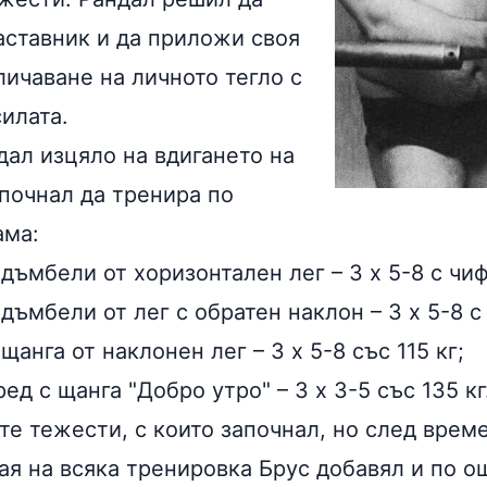
аставник и да приложи своя
личаване на личното тегло с
илата.
дал изцяло на вдигането на
апочнал да тренира по
ама:
дъмбели от хоризонтален лег – 3 х 5-8 с чиф
дъмбели от лег с обратен наклон – 3 х 5-8 с 
щанга от наклонен лег – 3 х 5-8 със 115 кг;
д с щанга "Добро утро" – 3 х 3-5 със 135 кг
те тежести, с които започнал, но след врем
ая на всяка тренировка Брус добавял и по о