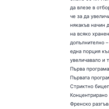
да влезе в отб
че за да увелич
някакъв начин 
на всяко хране
допълнително –
една порция къл
увеличавало и 
Първа програм
Първата програм
Стриктно бицепс
Концентрирано с
Френско разгъва