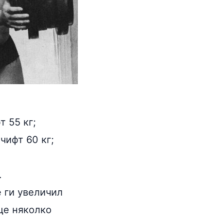
т 55 кг;
чифт 60 кг;
.
е ги увеличил
ще няколко