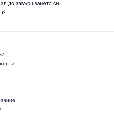
жал до завършването си.
ш?
ма
ежести
езание
а