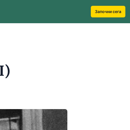
Започни сега
I)