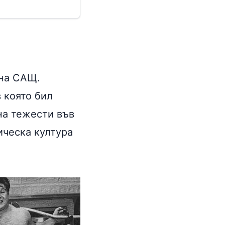
 на САЩ.
в която бил
на тежести във
ическа култура