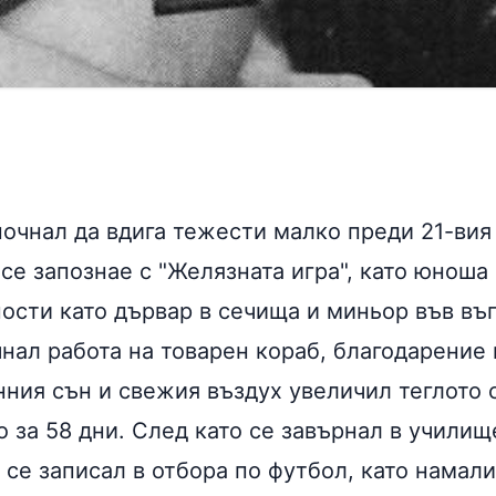
почнал да вдига тежести малко преди 21-вия
се запознае с "Желязната игра", като юноша
ости като дървар в сечища и миньор във въ
нал работа на товарен кораб, благодарение 
ния сън и свежия въздух увеличил теглото с
о за 58 дни. След като се завърнал в училищ
 се записал в отбора по футбол, като намали