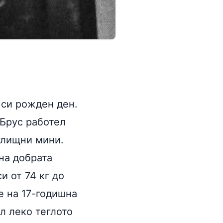
 си рожден ден.
 Брус работел
глищни мини.
на добрата
и от 74 кг до
е на 17-годишна
л леко теглото