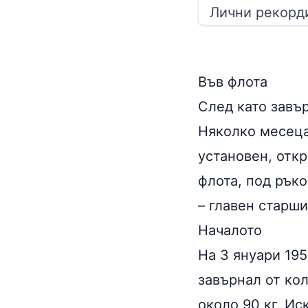
Лични рекорд
Във флота
След като завъ
Няколко месеца 
установен, откр
флота, под рък
– главен старш
Началото
На 3 януари 195
завърнал от ко
около 90 кг. Ис