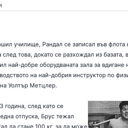
и
ршил училище, Рандал се записал във флота
след това, докато се разхождал из базата, 
ил най-добре оборудваната зала за вдигане 
оводството на най-добрия инструктор по физ
ина Уолтър Метцлер.
3 година, след като се
ледна отпуска, Брус тежал
кал да стане 100 кг, за да може