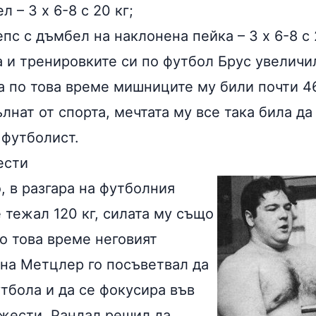
 – 3 х 6-8 с 20 кг;
пс с дъмбел на наклонена пейка – 3 х 6-8 с 
 и тренировките си по футбол Брус увеличил
, а по това време мишниците му били почти 4
лнат от спорта, мечтата му все така била да
футболист.
ести
, в разгара на футболния
 тежал 120 кг, силата му също
о това време неговият
на Метцлер го посъветвал да
тбола и да се фокусира във
ежести. Рандал решил да