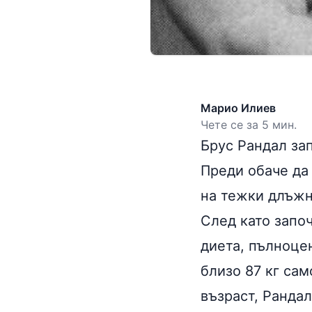
Марио Илиев
Чете се за 5 мин.
Брус Рандал за
Преди обаче да 
на тежки длъжн
След като започ
диета, пълноцен
близо 87 кг сам
възраст, Рандал