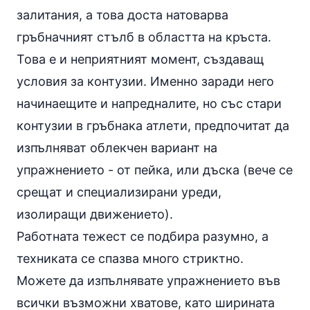
залитания, а това доста натоварва
гръбначният стълб в областта на кръста.
Това е и неприятният момент, създаващ
условия за контузии. Именно заради него
начинаещите и напредналите, но със стари
контузии в гръбнака атлети, предпочитат да
изпълняват облекчен вариант на
упражнението - от пейка, или дъска (вече се
срещат и специализирани уреди,
изолиращи движението).
Работната тежест се подбира разумно, а
техниката се спазва много стриктно.
Можете да изпълнявате упражнението във
всички възможни хватове, като ширината