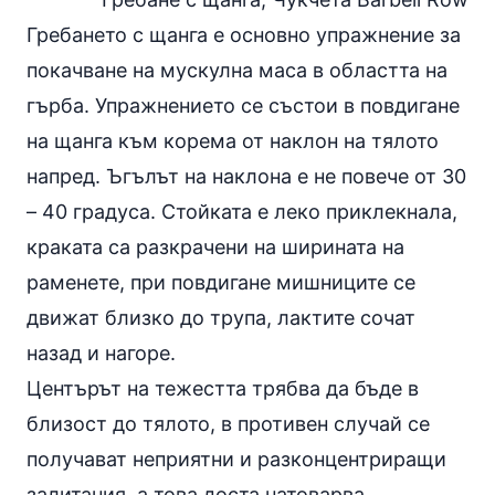
Гребането с щанга e основно упражнение за
покачване на мускулна маса в областта на
гърба. Упражнението се състои в повдигане
на щанга към корема от наклон на тялото
напред. Ъгълът на наклона е не повече от 30
– 40 градуса. Стойката е леко приклекнала,
краката са разкрачени на ширината на
раменете, при повдигане мишниците се
движат близко до трупа, лактите сочат
назад и нагоре.
Центърът на тежестта трябва да бъде в
близост до тялото, в противен случай се
получават неприятни и разконцентриращи
залитания, а това доста натоварва