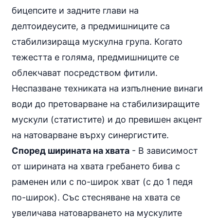
бицепсите и задните глави на
делтоидеусите, а предмишниците са
стабилизираща мускулна група. Когато
тежестта е голяма, предмишниците се
облекчават посредством фитили.
Неспазване техниката на изпълнение винаги
води до претоварване на стабилизиращите
мускули (статистите) и до превишен акцент
на натоварване върху синергистите.
Според ширината на хвата
- В зависимост
от ширината на хвата гребането бива с
раменен или с по-широк хват (с до 1 педя
по-широк). Със стесняване на хвата се
увеличава натоварването на мускулите