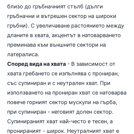
близо до гръбначният стълб (дълги
гръбначни и вътрешен сектор на широки
гръбни). С увеличаване растоянието между
дланите в хвата, акцентът в натоварването
преминава към външните сектори на
латералиса.
Според вида на хвата
- В зависимост от
хвата гребането се изпълнява с прониран,
със супиниран и с неутрален хват. При
използването на прониран хват се натоварва
повече горният сектор мускули на гърба,
при супиниран - неговият долен сектор.
Супинираният хват най-често е тесен, а
пронираният - широк. Неутралният хват е