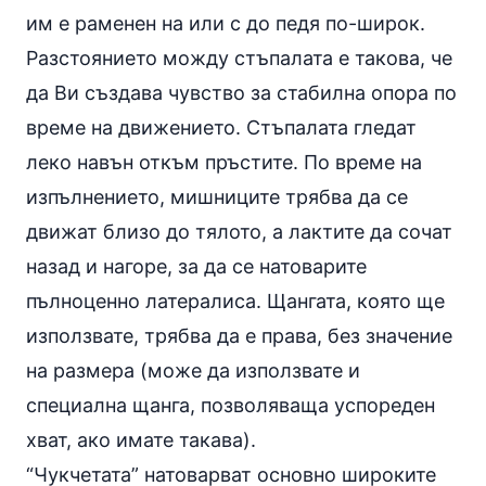
им е раменен на или с до педя по-широк.
Разстоянието можду стъпалата е такова, че
да Ви създава чувство за стабилна опора по
време на движението. Стъпалата гледат
леко навън откъм пръстите. По време на
изпълнението, мишниците трябва да се
движат близо до тялото, а лактите да сочат
назад и нагоре, за да се натоварите
пълноценно латералиса. Щангата, която ще
използвате, трябва да е права, без значение
на размера (може да използвате и
специална щанга, позволяваща успореден
хват, ако имате такава).
“Чукчетата” натоварват основно широките