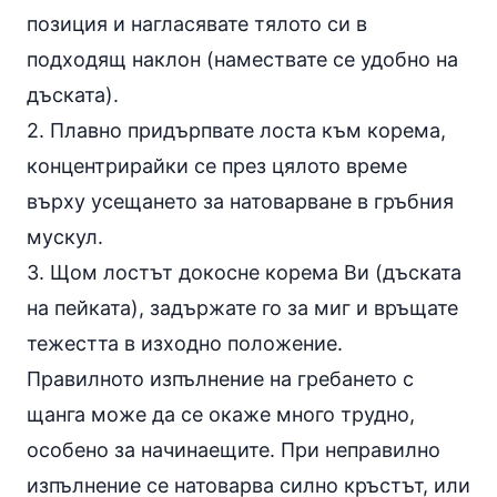
позиция и нагласявате тялото си в
подходящ наклон (намествате се удобно на
дъската).
2. Плавно придърпвате лоста към корема,
концентрирайки се през цялото време
върху усещането за натоварване в гръбния
мускул.
3. Щом лостът докосне корема Ви (дъската
на пейката), задържате го за миг и връщате
тежестта в изходно положение.
Правилното изпълнение на гребането с
щанга може да се окаже много трудно,
особено за начинаещите. При неправилно
изпълнение се натоварва силно кръстът, или