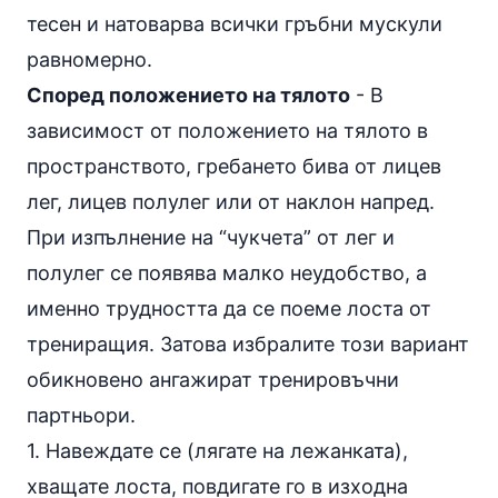
тесен и натоварва всички гръбни мускули
равномерно.
Според положението на тялото
- В
зависимост от положението на тялото в
пространството, гребането бива от лицев
лег, лицев полулег или от наклон напред.
При изпълнение на “чукчета” от лег и
полулег се появява малко неудобство, а
именно трудността да се поеме лоста от
трениращия. Затова избралите този вариант
обикновено ангажират тренировъчни
партньори.
1. Навеждате се (лягате на лежанката),
хващате лоста, повдигате го в изходна