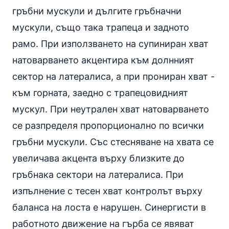
гръбни мускули и дългите гръбначни
мускули, също така трапеца и задното
рамо. При използването на супиниран хват
натоварването акцентира към долнният
сектор на латералиса, а при прониран хват -
към горната, заедно с трапецовидният
мускул. При неутрален хват натоварването
се разпределя пропорционално по всички
гръбни мускули. Със стесняване на хвата се
увеличава акцента върху близките до
гръбнака сектори на латералиса. При
изпълнение с тесен хват контролът върху
баланса на лоста е нарушен. Синергисти в
работното движение на гърба се явяват