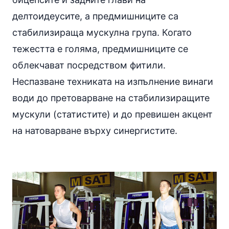
делтоидеусите, а предмишниците са
стабилизираща мускулна група. Когато
тежестта е голяма, предмишниците се
облекчават посредством фитили.
Неспазване техниката на изпълнение винаги
води до претоварване на стабилизиращите
мускули (статистите) и до превишен акцент
на натоварване върху синергистите.