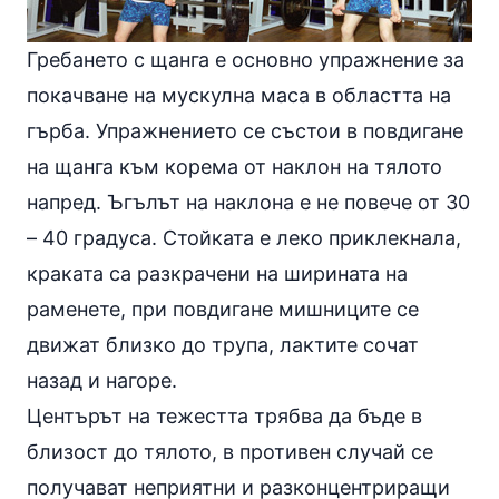
Гребането с щанга e основно упражнение за
покачване на мускулна маса в областта на
гърба. Упражнението се състои в повдигане
на щанга към корема от наклон на тялото
напред. Ъгълът на наклона е не повече от 30
– 40 градуса. Стойката е леко приклекнала,
краката са разкрачени на ширината на
раменете, при повдигане мишниците се
движат близко до трупа, лактите сочат
назад и нагоре.
Центърът на тежестта трябва да бъде в
близост до тялото, в противен случай се
получават неприятни и разконцентриращи