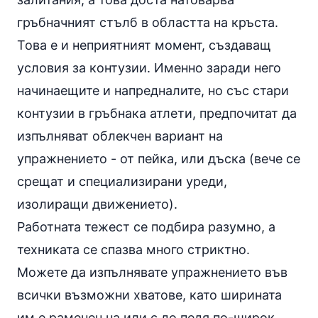
гръбначният стълб в областта на кръста.
Това е и неприятният момент, създаващ
условия за контузии. Именно заради него
начинаещите и напредналите, но със стари
контузии в гръбнака атлети, предпочитат да
изпълняват облекчен вариант на
упражнението - от пейка, или дъска (вече се
срещат и специализирани уреди,
изолиращи движението).
Работната тежест се подбира разумно, а
техниката се спазва много стриктно.
Можете да изпълнявате упражнението във
всички възможни хватове, като ширината
им е раменен на или с до педя по-широк.