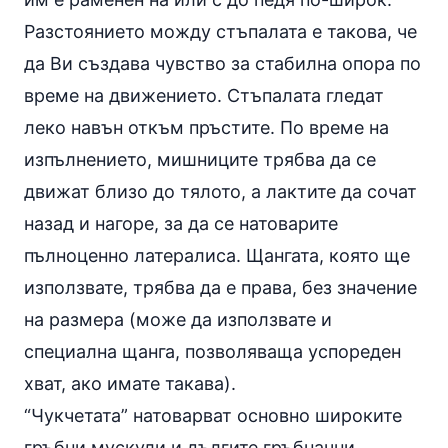
Разстоянието можду стъпалата е такова, че
да Ви създава чувство за стабилна опора по
време на движението. Стъпалата гледат
леко навън откъм пръстите. По време на
изпълнението, мишниците трябва да се
движат близо до тялото, а лактите да сочат
назад и нагоре, за да се натоварите
пълноценно латералиса. Щангата, която ще
използвате, трябва да е права, без значение
на размера (може да използвате и
специална щанга, позволяваща успореден
хват, ако имате такава).
“Чукчетата” натоварват основно широките
гръбни мускули и дългите гръбначни