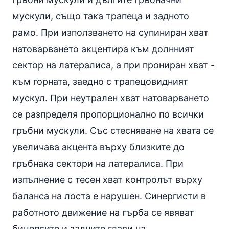
мускули, също така трапеца и задното
рамо. При използването на супиниран хват
натоварването акцентира към долнният
сектор на латералиса, а при прониран хват -
към горната, заедно с трапецовидният
мускул. При неутрален хват натоварването
се разпределя пропорционално по всички
гръбни мускули. Със стесняване на хвата се
увеличава акцента върху близките до
гръбнака сектори на латералиса. При
изпълнение с тесен хват контролът върху
баланса на лоста е нарушен. Синергисти в
работното движение на гърба се явяват
бицепсите и задните глави на