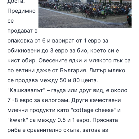
доста.
Предимно
се
продават в
опаковка от 6 и варират от 1 евро за
обикновени до 3 евро за био, което си е
чист обир. Овесените ядки и млякото пък са
по евтини даже от България. Литър мляко
се продава между 50 и 80 цента.
"Кашкавалът" – гауда или друг вид, е около
7 -8 евро за килограм. Други качествени
млечни продукти като "cottage cheese" и
"kwark" са между 0.5 и 1 евро. Прясната
риба е сравнително скъпа, затова аз