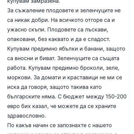
купувам замразена.
За съжаление плодовете и зеленчуците не
са никак добри. На всичкото отгоре са и
ужасно скъпи. Плодовете са лъскави,
опаковани, без каквато и да е сладост.
Купувам предимно ябълки и
банани
, защото
са вносни и биват. Зеленчуците са същата
работа. Купувам предимно
броколи
,
зеле
,
моркови
. За домати и краставици не ми се
иска да говоря, защото такива като
българските няма. С бюджет между 150-200
евро бих казал, че можете да се храните
здравословно.
По какъв начин се запознахте с нашето