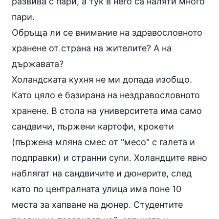
развива с пари, а тук в него са наляти много
пари.
Обръща ли се внимание на здравословното
хранене от страна на жителите? А на
държавата?
Холандската кухня не ми допада изобщо.
Като цяло е базирана на нездравословното
хранене. В стола на университета има само
сандвичи, пържени
картофи
, крокети
(пържена мляна смес от "месо" с галета и
подправки
) и странни супи. Холандците явно
наблягат на сандвичите и дюнерите, след
като по централната улица има поне 10
места за хапване на дюнер. Студентите