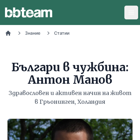
BB-Team
Отв
Знание
Статии
Начало
Българи в чужбина:
Антон Манов
Здравословен и активен начин на живот
в Грьонинген, Холандия