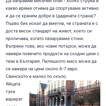
Да направим месечен план - колко струва и
какво време отнема да спортуваме активно
и да се храним добре в (дадената страна)?
Първо бих искал да вметна, че страната е с
доста висок стандарт на живот, което си
проличава, когато пазаруваме стоки.
Въпреки това, ако човек потърси, може да
намери повечето продукти на сходни цени с
тези в България. Пилешкото месо може да
се намери на цени около 6-7 евро.
Свинското е малко по скъпо.
Яйцата
тука
варират