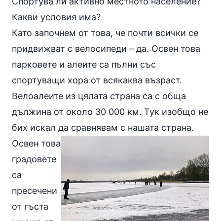
Спортува ли активно местното население?
Какви условия има?
Като започнем от това, че почти всички се
придвижват с велосипеди – да. Освен това
парковете и алеите са пълни със
спортуващи хора от всякаква възраст.
Велоалеите из цялата страна са с обща
дължина от около 30 000 км. Тук изобщо не
бих искал да сравнявам с нашата страна.
Освен това
градовете
са
пресечени
от гъста