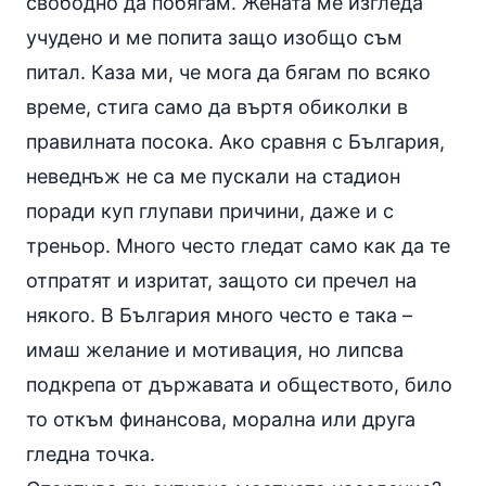
свободно да побягам. Жената ме изгледа
учудено и ме попита защо изобщо съм
питал. Каза ми, че мога да бягам по всяко
време, стига само да въртя обиколки в
правилната посока. Ако сравня с България,
неведнъж не са ме пускали на стадион
поради куп глупави причини, даже и с
треньор. Много често гледат само как да те
отпратят и изритат, защото си пречел на
някого. В България много често е така –
имаш желание и мотивация, но липсва
подкрепа от държавата и обществото, било
то откъм финансова, морална или друга
гледна точка.