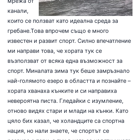
мрежа от
канали,
които се ползват като идеална среда за
гребане.Това впрочем също е много
известен и развит спорт. Силно впечатление
ми направи това, че хората тук се
възползват от всяка една възможност за
спорт. Миналата зима тук беше замръзнало
най-голямото езеро в областта и познайте –
хората хванаха кънките и си направиха
невероятна писта. Гледайки с изумление,
отново видях стари и млади на кънки. Като
цяло бих казал, че холандците са спортна
нация, но нали знаете, че спортът се