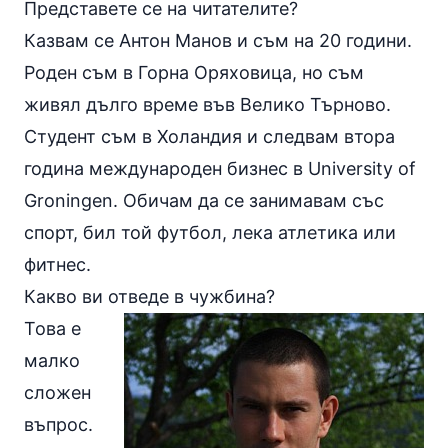
Представете се на читателите?
Казвам се Антон Манов и съм на 20 години.
Роден съм в Горна Оряховица, но съм
живял дълго време във Велико Търново.
Студент съм в Холандия и следвам втора
година международен бизнес в University of
Groningen. Обичам да се занимавам със
спорт, бил той
футбол
, лека атлетика или
фитнес
.
Какво ви отведе в чужбина?
Това е
малко
сложен
въпрос.