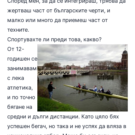
Според мен, за да се интегрираш, трябва да
жертваш част от българските черти, и
малко или много да приемеш част от
техните.
Спортувахте ли преди това, какво?
От 12-
годишен се
занимавам
с лека
атлетика,
и по точно
бягане на
средни и дълги дистанции. Като цяло бях
успешен бегач, но така и не успях да вляза в