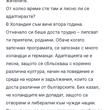
жителите.
От колко време сте там и лесно ли се
адаптирахте?
В Холандия съм вече втора година.
Отначало си беше доста трудно – липсват
ти приятели, роднини. Обаче когато
започнах програмата, се запознах с много
холандци и германци. Адаптацията не е
лесна, защото се сблъскваш с коренно
различна култура, начин на поведение и
среда на норми и задължения, които са
доста различни от българските. Бих казал,
че холандците ми допадат, защото са
отворени и либерални към чужди нации.