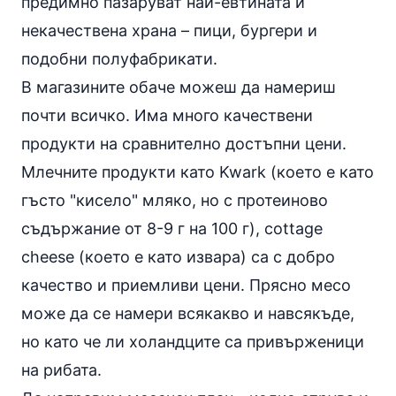
предимно пазаруват най-евтината и
некачествена храна – пици, бургери и
подобни
полуфабрикати
.
В магазините обаче можеш да намериш
почти всичко. Има много качествени
продукти на сравнително достъпни цени.
Млечните продукти като Kwark (което е като
гъсто "кисело" мляко, но с протеиново
съдържание от 8-9 г на 100 г), cottage
cheese (което е като извара) са с добро
качество и приемливи цени. Прясно месо
може да се намери всякакво и навсякъде,
но като че ли холандците са привърженици
на рибата.