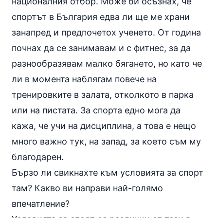
националния отбор. Може би осъзнах, че
спортът в България едва ли ще ме храни
занапред и предпочетох ученето. От година
почнах да се занимавам и с фитнес, за да
разнообразявам малко бягането, но като че
ли в момента наблягам повече на
тренировките в залата, отколкото в парка
или на пистата. За спорта едно мога да
кажа, че учи на дисциплина, а това е нещо
много важно тук, на запад, за което съм му
благодарен.
Бързо ли свикнахте към условията за спорт
там? Какво ви направи най-голямо
впечатление?