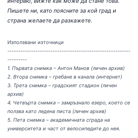
интервю,
вижте как
може да стане това.
Пишете ни
, като поясните за кой град и
страна желаете да разкажете.
Използвани източници
---------------------------------------------------------
---------
1. Първата снимка – Антон Манов (личен архив)
2. Втора снимка – гребане в канала (интернет)
3. Трета снимка – градският стадион (личен
архив)
4. Четвърта снимка – замръзнало езеро, което се
ползва като ледена писта (личен архив)
5. Пета снимка – академичната сграда на
университета и част от велосипедите до нея.