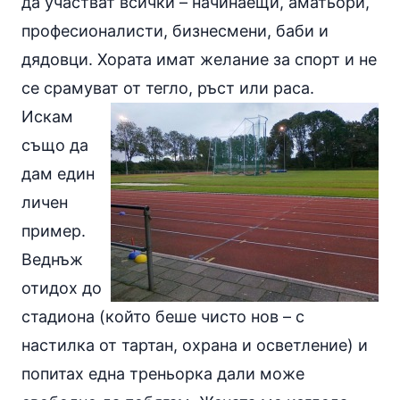
да участват всички – начинаещи, аматьори,
професионалисти, бизнесмени, баби и
дядовци. Хората имат желание за спорт и не
се срамуват от тегло, ръст или раса.
Искам
също да
дам един
личен
пример.
Веднъж
отидох до
стадиона (който беше чисто нов – с
настилка от тартан, охрана и осветление) и
попитах една треньорка дали може