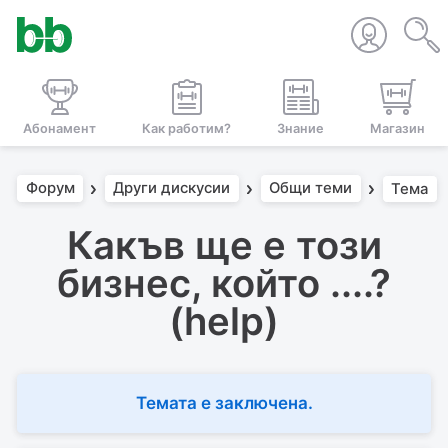
Абонамент
Как работим?
Знание
Магазин
Форум
Други дискусии
Общи теми
Тема
Какъв ще е този
бизнес, който ....?
(help)
Темата е заключена.