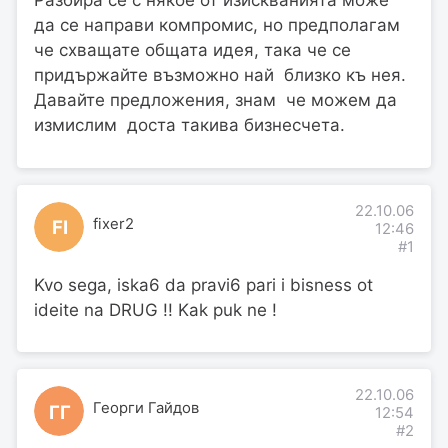
да се направи компромис, но предполагам
че схващате общата идея, така че се
придържайте възможно най близко къ нея.
Давайте предложения, знам че можем да
измислим доста такива бизнесчета.
22.10.06
fixer2
FI
12:46
#1
Kvo sega, iska6 da pravi6 pari i bisness ot
ideite na DRUG !! Kak puk ne !
22.10.06
Георги Гайдов
ГГ
12:54
#2