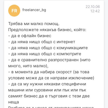
22.10.06
freelancer_bg
FR
12:42
Трябва ми малко помощ.
Предположете някакъв бизнес, който:
- да е офлайн бизнес
- да няма нищо общо с интернет
- да няма нищо общо с комуникациите
- да няма нищо общо с компютрите
- да е сравнително разпространен (нито
много, нито малко),
- в момента да набира скорост (за това
условие може да се направи изключение)
- да са му нужни някакви специфични
машини или суровини или пък или пък
самият бизнес да е търговия с тези две
неща
Разбира се с някое от изискванията може