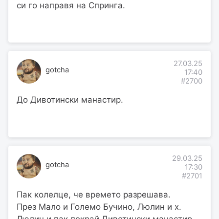
си го направя на Спринга.
27.03.25
gotcha
17:40
#2700
До Дивотински манастир.
29.03.25
gotcha
17:30
#2701
Пак колелце, че времето разрешава.
През Мало и Големо Бучино, Люлин и х.
Люлин и пак покрай Дивотински манастир.