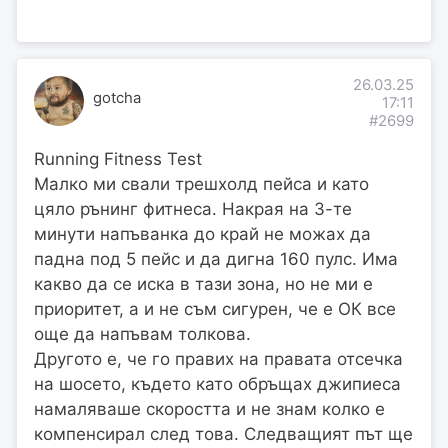
26.03.25
gotcha
17:11
#2699
Running Fitness Test
Малко ми свали трешхолд пейса и като
цяло рънинг фитнеса. Накрая на 3-те
минути напъванка до край не можах да
падна под 5 пейс и да дигна 160 пулс. Има
какво да се иска в тази зона, но не ми е
приоритет, а и не съм сигурен, че е ОК все
още да напъвам толкова.
Другото е, че го правих на правата отсечка
на шосето, където като обръщах джипиеса
намаляваше скоростта и не знам колко е
компенсирал след това. Следващият път ще