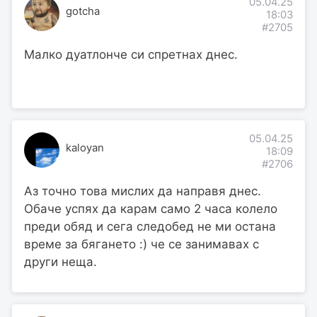
05.04.25
gotcha
18:03
#2705
Малко дуатлонче си спретнах днес.
05.04.25
kaloyan
18:09
#2706
Аз точно това мислих да направя днес.
Обаче успях да карам само 2 часа колело
преди обяд и сега следобед не ми остана
време за бягането :) че се занимавах с
други неща.