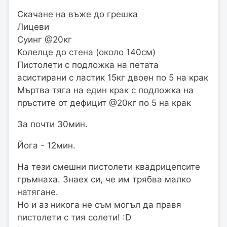
Скачане на въже до грешка
Лицеви
Суинг @20кг
Колелце до стена (около 140см)
Пистолети с подложка на петата
асистирани с ластик 15кг двоен по 5 на крак
Мъртва тяга на един крак с подложка на
пръстите от дефицит @20кг по 5 на крак
За почти 30мин.
Йога - 12мин.
На тези смешни пистолети квадрицепсите
гръмнаха. Знаех си, че им трябва малко
натягане.
Но и аз никога не съм могъл да правя
пистолети с тия солети! :D