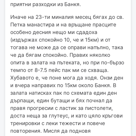
приятни разходки из Банкя.
Иначе на 23-ти миналия месец бягах до св.
Петка манастира и на връщане прасците
особено десния нещо ми сдадоха
(издържах спокойно 10, че и 15км) и от
тогава не може да се оправи напълно, така
че да бягам спокойно. Правих няколко
опита в залата на пътеката, но при по-бързо
темпо от 8-7.5 пейс пак ми се схваща.
Хубавото е, че поне мога да ходя. Онзи ден
и вчера направих по 15км около Банкя. В
залата натисках пак по схемата един ден
дърпащи, един бутащи и бях почнал да
правя прогресии с ластик за пистолети,
доста неща за глутеус, и като цяло кръгови
тренировки с леки тежести и повече
повторения. Мисля да подновя