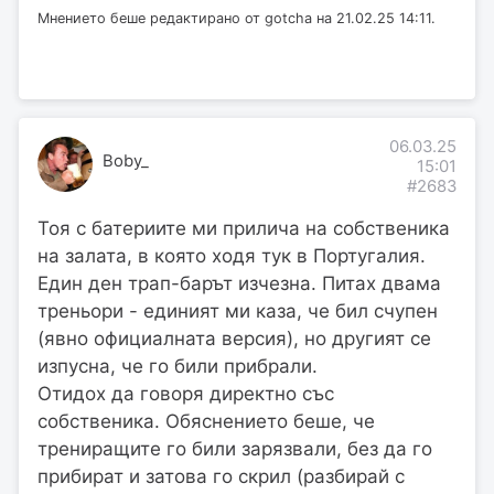
Мнението беше редактирано от gotcha на 21.02.25 14:11.
06.03.25
Boby_
15:01
#2683
Тоя с батериите ми прилича на собственика
на залата, в която ходя тук в Португалия.
Един ден трап-барът изчезна. Питах двама
треньори - единият ми каза, че бил счупен
(явно официалната версия), но другият се
изпусна, че го били прибрали.
Отидох да говоря директно със
собственика. Обяснението беше, че
трениращите го били зарязвали, без да го
прибират и затова го скрил (разбирай с