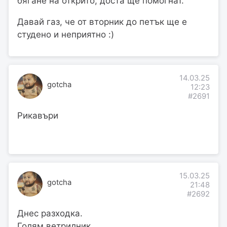
бягане на открито, доста ще помогнат.
Давай газ, че от вторник до петък ще е
студено и неприятно :)
14.03.25
gotcha
12:23
#2691
Рикавъри
15.03.25
gotcha
21:48
#2692
Днес разходка.
Голям ветрилник.