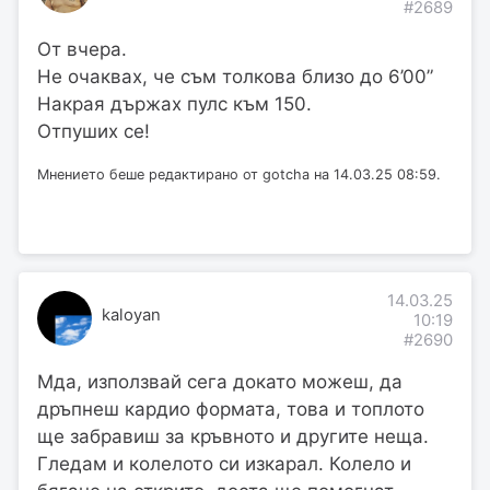
#2689
От вчера.
Не очаквах, че съм толкова близо до 6’00”
Накрая държах пулс към 150.
Отпуших се!
Мнението беше редактирано от gotcha на 14.03.25 08:59.
14.03.25
kaloyan
10:19
#2690
Мда, използвай сега докато можеш, да
дръпнеш кардио формата, това и топлото
ще забравиш за кръвното и другите неща.
Гледам и колелото си изкарал. Колело и