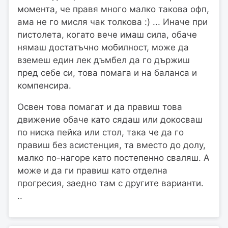
момента, че правя много малко такова офп,
ама не го мисля чак толкова :) ... Иначе при
пистолета, когато вече имаш сила, обаче
нямаш достатъчно мобилност, може да
вземеш един лек дъмбел да го държиш
пред себе си, това помага и на баланса и
компенсира.
Освен това помагат и да правиш това
движение обаче като сядаш или докосваш
по ниска пейка или стол, така че да го
правиш без асистенция, та вместо до долу,
малко по-нагоре като постепенно сваляш. А
може и да ги правиш като отделна
прогресия, заедно там с другите варианти.
..