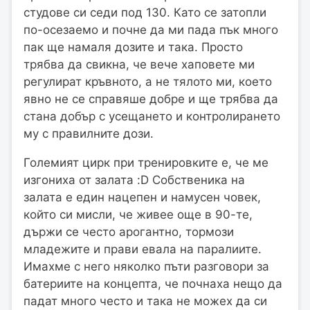
студове си седи под 130. Като се затопли
по-осезаемо и почне да ми пада пък много
пак ще намаля дозите и така. Просто
трябва да свикна, че вече хаповете ми
регулират кръвното, а не тялото ми, което
явно не се справяше добре и ще трябва да
стана добър с усещането и контролирането
му с правилните дози.
Големият цирк при тренировките е, че ме
изгониха от залата :D Собственика на
залата е един нацепен и намусен човек,
който си мисли, че живее още в 90-те,
държи се често арогантно, тормози
младежите и прави евала на паралиите.
Имахме с него няколко пъти разговори за
батериите на концепта, че почнаха нещо да
падат много често и така не можех да си