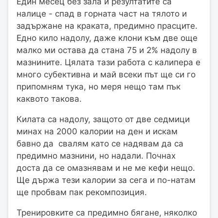
Един месец без зала и резултатите са
налице - спад в горната част на тялото и
задържане на краката, предимно прасците.
Едно кило надолу, даже клони към две още
малко ми остава да стана 75 и 2% надолу в
мазнините. Цялата тази работа с калипера е
много субективна и май всеки път ще си го
припомням тука, но меря нещо там пък
каквото такова.
Килата са надолу, защото от две седмици
минах на 2000 калории на ден и искам
бавно да свалям като се надявам да са
предимно мазнини, но надали. Почнах
доста да се омазнявам и не ме кефи нещо.
Ще държа тези калории за сега и по-натам
ще пробвам пак рекомпозиция.
Тренировките са предимно бягане, няколко