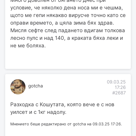
Много доволен от бягането днес при
условие, че няколко дена носа ми е чешма,
щото ме гепи някакво вирусче точно като се
оправи времето, а цяла зима бях здрав.
Мисля сефте след падането вдигам толкова
лесно пулс и над 140, а краката бяха леки и
не ме боляха.
09.03.25
gotcha
17:26
#2687
Разходка с Кошутата, която вече е с нов
уилсет и с 1кг надолу.
Мнението беше редактирано от gotcha на 09.03.25 17:26.