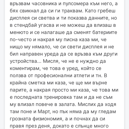
връзвам часовника и пулсомера към него, а
бях свикнал да си ги траквам. Като гребеш
дисплея си светва и ти показва данните, но
в стендбай угасва и не можеш да влизаш в
менюто и се налагаше да сменят батериите
по-често и накрая му писна каза ми, че
нищо му нямало, че си свети дисплея и не
бил направен уреда да се връзва към други
устройства... Мисля, че не е нуждно да
коментирам, че това е уред, който се
ползва от професионални атлети и тн. В
крайна сметка ми каза, че ще ми върне
парите, а накрая просто ми каза, че това ми
е последната тренировка там и да не съм
му влизал повече в залата. Мислих да ходя
там поне и Март, но пък няма да му гледам
грозната физиономия, а и почнах да си
правя през деня, докато е слънце много