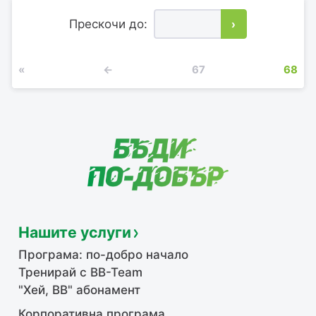
Прескочи до:
›
«
←
67
68
Нашите услуги
Програма: по-добро начало
Тренирай с BB-Team
"Хей, ВВ" абонамент
Корпоративна програма