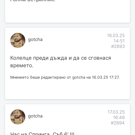
16.03.25
gotcha
14:51
#2693
Колелце преди дъжда и да се сговнася
времето.
Мнението беше редактирано от gotcha на 16.03.25 17:27.
17.03.25
gotcha
16:46
#2694
Час на Спринга. Съб 6’ !!!