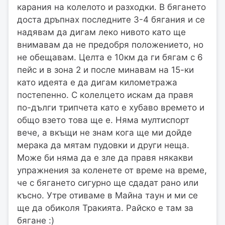
карания на колелото и разходки. В бягането
доста дръпнах последните 3-4 бягания и се
надявам да дигам леко нивото като ще
внимавам да не предобря положението, но
не обещавам. Целта е 10км да ги бягам с 6
пейс и в зона 2 и после минавам на 15-ки
като идеята е да дигам километража
постепенно. С колелцето искам да правя
по-дълги трипчета като е хубаво времето и
общо взето това ще е. Няма мултиспорт
вече, а вкъщи не знам кога ще ми дойде
мерака да мятам пудовки и други неща.
Може би няма да е зле да правя някакви
упражнения за коленете от време на време,
че с бягането сигурно ще сдадат рано или
късно. Утре отиваме в Майна таун и ми се
ще да обиколя Тракията. Райско е там за
бягане :)