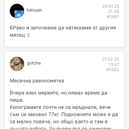
20.01.25
kaloyan
21:46
#2681
БРаво и започваме да натискаме от другия
месец :)
21.02.25
gotcha
13:47
#2682
Месечна равносметка
Вчера взех мерките, но нямах време да
пиша.
Килограмите почти не са мръднали, вече
съм си заковал 77кг. Подкожните може и да
са малко повече, но общо взето и там е
същата работа. За първи път се замислих