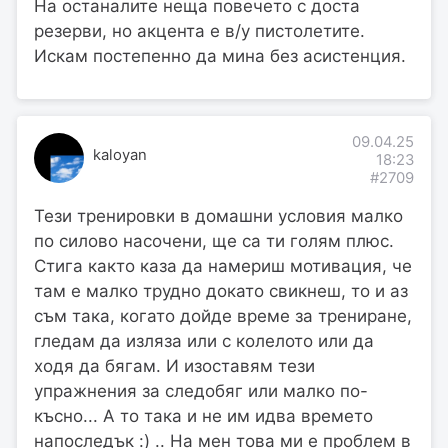
На останалите неща повечето с доста
резерви, но акцента е в/у пистолетите.
Искам постепенно да мина без асистенция.
09.04.25
kaloyan
18:23
#2709
Тези тренировки в домашни условия малко
по силово насочени, ще са ти голям плюс.
Стига както каза да намериш мотивация, че
там е малко трудно докато свикнеш, то и аз
съм така, когато дойде време за трениране,
гледам да изляза или с колелото или да
ходя да бягам. И изоставям тези
упражнения за следобяг или малко по-
късно... А то така и не им идва времето
напоследък :) .. На мен това ми е проблем в