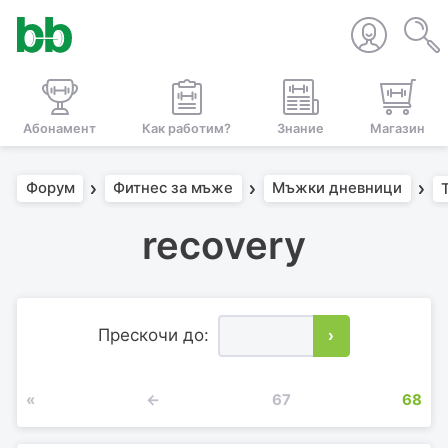
Абонамент
Как работим?
Знание
Магазин
Форум
Фитнес за мъже
Мъжки дневници
recоvery
Прескочи до:
›
«
←
67
68