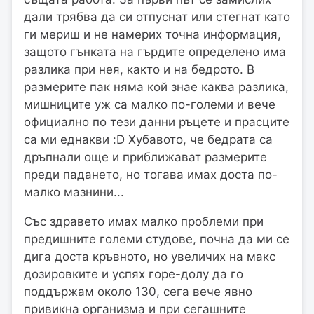
дали трябва да си отпуснат или стегнат като
ги мериш и не намерих точна информация,
защото гънката на гърдите определено има
разлика при нея, както и на бедрото. В
размерите пак няма кой знае каква разлика,
мишниците уж са малко по-големи и вече
официално по тези данни ръцете и прасците
са ми еднакви :D Хубавото, че бедрата са
дръпнали още и приближават размерите
преди падането, но тогава имах доста по-
малко мазнини...
Със здравето имах малко проблеми при
предишните големи студове, почна да ми се
дига доста кръвното, но увеличих на макс
дозировките и успях горе-долу да го
поддържам около 130, сега вече явно
привикна организма и при сегашните