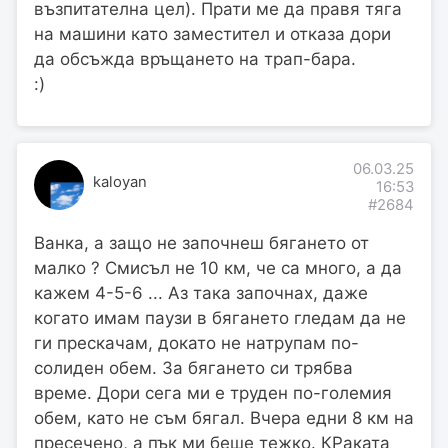
възпитателна цел). Прати ме да правя тяга
на машини като заместител и отказа дори
да обсъжда връщането на трап-бара.
:)
06.03.25
kaloyan
16:53
#2684
Ванка, а защо не започнеш бягането от
малко ? Смисъл не 10 км, че са много, а да
кажем 4-5-6 ... Аз така започнах, даже
когато имам паузи в бягането гледам да не
ги прескачам, докато не натрупам по-
солиден обем. За бягането си трябва
време. Дори сега ми е труден по-големия
обем, като не съм бягал. Вчера едни 8 км на
пресечено, а пък ми беше тежко. КРаката