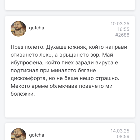
10.03.25
gotcha
16:55
#2688
През полето. Духаше южняк, който направи
отиването леко, а връщането зор. Май
ибупрофена, който пиех заради вируса е
подтиснал при миналото бягане
дискомфорта, но не беше нещо страшно.
Мекото време облекчава повечето ми
болежки.
14.03.25
gotcha
08:59