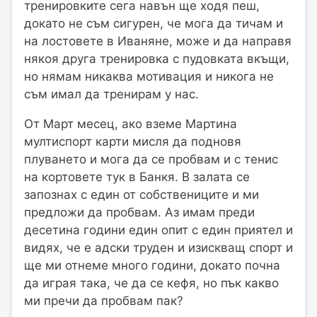
тренировките сега навън ще ходя пеш,
докато не съм сигурен, че мога да тичам и
на лостовете в Иваняне, може и да направя
някоя друга тренировка с пудовката вкъщи,
но нямам никаква мотивация и никога не
съм имал да тренирам у нас.
От Март месец, ако вземе Мартина
мултиспорт карти мисля да подновя
плуването и мога да се пробвам и с тенис
на кортовете тук в Банкя. В залата се
запознах с един от собствениците и ми
предложи да пробвам. Аз имам преди
десетина години един опит с един приятел и
видях, че е адски труден и изискващ спорт и
ще ми отнеме много години, докато почна
да играя така, че да се кефя, но пък какво
ми пречи да пробвам пак?