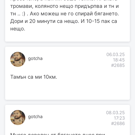
тромави, коляното нещо придърпва и тн и
тн .. :) . Ако можеш не го спирай бягането.
Дори и 20 минути са нещо. И 10-15 пак са
нещо.
06.03.25
gotcha
18:45
#2685
Тамън са ми 10км.
08.03.25
gotcha
17:23
#2686