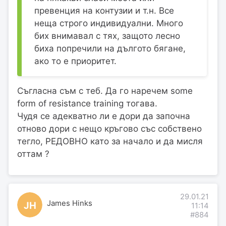
превенция на контузии и т.н. Все
неща строго индивидуални. Много
бих внимавал с тях, защото лесно
биха попречили на дългото бягане,
ако то е приоритет.
Съгласна съм с теб. Да го наречем some
form of resistance training тогава.
Чудя се адекватно ли е дори да започна
отново дори с нещо кръгово със собствено
тегло, РЕДОВНО като за начало и да мисля
оттам ?
29.01.21
James Hinks
JH
11:14
#884