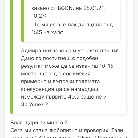
казано от BGDN. на 28.01.21,
10:27:
Ще ми се все пак да падна под
1:45 на халф ...
Адмирации за хъса и упоритостта ти!
Дано го постигнеш,с подобен
резултат може да се изкачиш 10-15
места напред в софийския
примерно,и въпреки голямата
конкуренция,да се намърдаш
измежду първите 40,а защо не и
30.Успех ?
Благодаря ти много ?
Сега ми стана любопитно и проверих. Тази