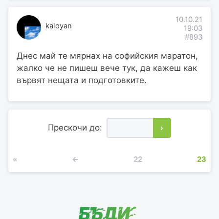
10.10.21
kaloyan
19:03
#893
Днес май те мярнах на софийския маратон,
жалко че не пишеш вече тук, да кажеш как
вървят нещата и подготовките.
Прескочи до:
›
«
←
22
23