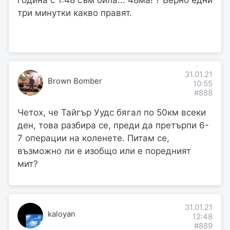
година с 1:48 съм била... 48ма! ? Верно едни
три минутки какво правят.
31.01.21
Brown Bomber
10:55
#888
Четох, че Тайгър Уудс бягал по 50км всеки
ден, това разбира се, преди да претърпи 6-
7 операции на коленете. Питам се,
възможно ли е изобщо или е поредният
мит?
31.01.21
kaloyan
12:48
#889