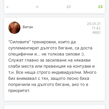
«
←
22
23
28.01.21
Витан
11:42
#881
“Силовите” тренировки, които да
суплементират дългото бягане, са доста
специфични и... не толкова силови :).
Служат главно за засилване на някакви
слаби места или превенция на контузии и
т.н. Все неща строго индивидуални. Много
бих внимавал с тях, защото лесно биха
попречили на дългото бягане, ако то е
приоритет.