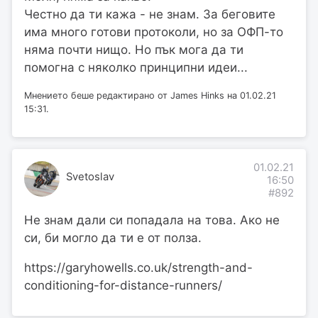
Честно да ти кажа - не знам. За беговите
има много готови протоколи, но за ОФП-то
няма почти нищо. Но пък мога да ти
помогна с няколко принципни идеи...
Мнението беше редактирано от James Hinks на 01.02.21
15:31.
01.02.21
Svetoslav
16:50
#892
Не знам дали си попадала на това. Ако не
си, би могло да ти е от полза.
https://garyhowells.co.uk/strength-and-
conditioning-for-distance-runners/