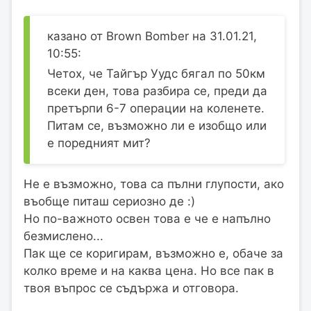
казано от Brown Bomber на 31.01.21,
10:55:
Четох, че Тайгър Уудс бягал по 50км
всеки ден, това разбира се, преди да
претърпи 6-7 операции на коленете.
Питам се, възможно ли е изобщо или
е поредният мит?
Не е възможно, това са пълни глупости, ако
въобще питаш сериозно де :)
Но по-важното освен това е че е напълно
безмислено...
Пак ще се коригирам, възможно е, обаче за
колко време и на каква цена. Но все пак в
твоя въпрос се съдържа и отговора.