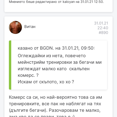
Мнението беше редактирано от kaloyan на 31.01.21 12:50.
31.01.21
Витан
22:40
#890
казано от BGDN. на 31.01.21, 09:50:
Оглеждайки из нета, повечето
мейнстрийм тренировки за бегачи ми
изглеждат малко като скалъпен
комерс. ?
Искам от скъпото, хо хо ?
Комерс са си, но най-вероятно това са им
тренировките, все пак не наблягат на тях
(дългите бегачи). Разочаровам те малко,
ама кво да се прави, това е :)