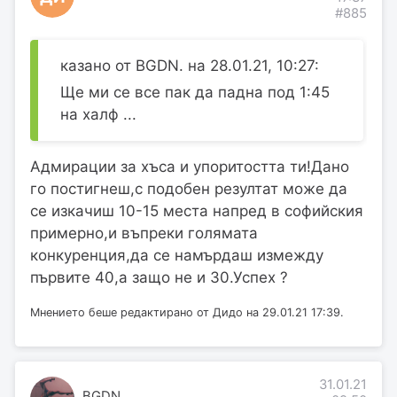
#885
казано от BGDN. на 28.01.21, 10:27:
Ще ми се все пак да падна под 1:45
на халф ...
Адмирации за хъса и упоритостта ти!Дано
го постигнеш,с подобен резултат може да
се изкачиш 10-15 места напред в софийския
примерно,и въпреки голямата
конкуренция,да се намърдаш измежду
първите 40,а защо не и 30.Успех ?
Мнението беше редактирано от Дидо на 29.01.21 17:39.
31.01.21
BGDN.