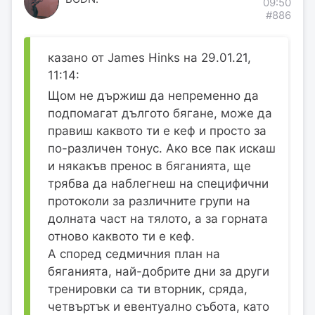
09:50
#886
казано от James Hinks на 29.01.21,
11:14:
Щом не държиш да непременно да
подпомагат дългото бягане, може да
правиш каквото ти е кеф и просто за
по-различен тонус. Ако все пак искаш
и някакъв пренос в бяганията, ще
трябва да наблегнеш на специфични
протоколи за различните групи на
долната част на тялото, а за горната
отново каквото ти е кеф.
А според седмичния план на
бяганията, най-добрите дни за други
тренировки са ти вторник, сряда,
четвъртък и евентуално събота, като