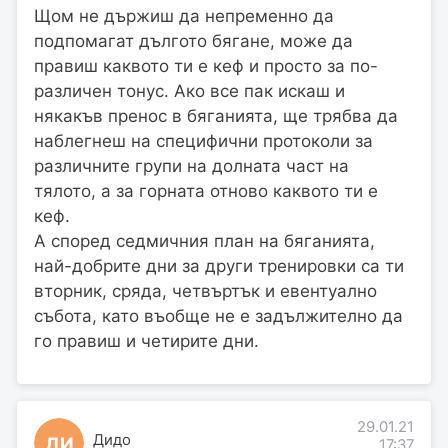
Щом не държиш да непременно да
подпомагат дългото бягане, може да
правиш каквото ти е кеф и просто за по-
различен тонус. Ако все пак искаш и
някакъв пренос в бяганията, ще трябва да
наблегнеш на специфични протоколи за
различните групи на долната част на
тялото, а за горната отново каквото ти е
кеф.
А според седмичния план на бяганията,
най-добрите дни за други тренировки са ти
вторник, сряда, четвъртък и евентуално
събота, като въобще не е задължително да
го правиш и четирите дни.
29.01.21
Дидо
ДИ
17:37