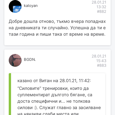
28.01.21
kaloyan
13:32
#882
Добре дошла отново, тъкмо вчера попаднах
на дневниката ти случайно. Успешна да ти е
тази година и пиши така от време на време.
28.01.21
BGDN.
15:43
#883
казано от Витан на 28.01.21, 11:42:
“Силовите” тренировки, които да
суплементират дългото бягане, са
доста специфични и... не толкова
силови :). Служат главно за засилване
на някакви слаби места или