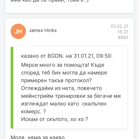
01.02.21
James Hinks
JH
15:31
#891
казано от BGDN. на 31.01.21, 09:50:
Мерси много за помощта! Къде
според теб бих могла да намеря
примерен такъв протокол?
Оглеждайки из нета, повечето
мейнстрийм тренировки за бегачи ми
изглеждат малко като скалъпен
комерс. ?
Искам от скъпото, хо хо ?
Моля, няма за какво.