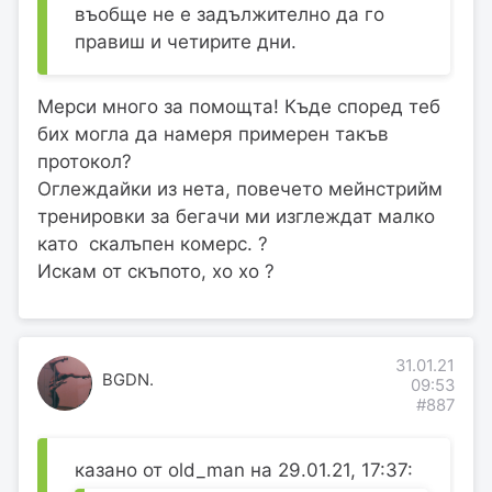
въобще не е задължително да го
правиш и четирите дни.
Мерси много за помощта! Къде според теб
бих могла да намеря примерен такъв
протокол?
Оглеждайки из нета, повечето мейнстрийм
тренировки за бегачи ми изглеждат малко
като скалъпен комерс. ?
Искам от скъпото, хо хо ?
31.01.21
BGDN.
09:53
#887
казано от old_man на 29.01.21, 17:37: