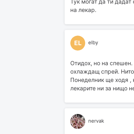
Тук могат да ти дадат
на лекар.
EL
elby
Отидох, но на спешен.
охлаждащ спрей. Нито 
Понеделник ще ходя , 
лекарите ни за нищо не
nervak