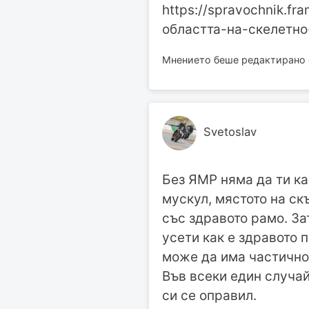
https://spravochnik.f
областта-на-скелетно
Мнението беше редактирано от
Svetoslav
Без ЯМР няма да ти ка
мускул, мястото на ск
със здравото рамо. За
усети как е здравото 
може да има частично
Във всеки един случай
си се оправил.