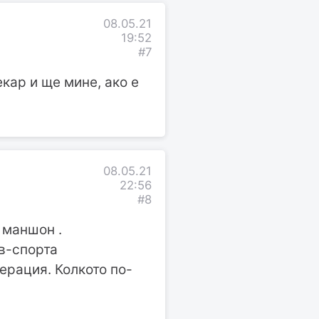
08.05.21
19:52
#7
екар и ще мине, ако е
08.05.21
22:56
#8
 маншон .
в-спорта
ерация. Колкото по-