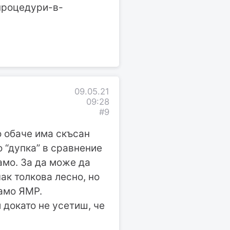
-процедури-в-
09.05.21
09:28
#9
о обаче има скъсан
о “дупка” в сравнение
амо. За да може да
ак толкова лесно, но
само ЯМР.
 докато не усетиш, че