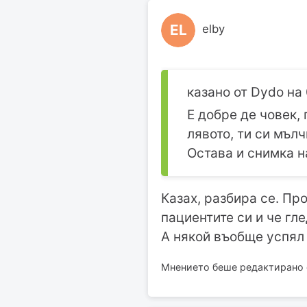
EL
elby
казано от Dydo на 
Е добре де човек, 
лявото, ти си мъл
Остава и снимка н
Казах, разбира се. Пр
пациентите си и че гл
А някой въобще успял 
Мнението беше редактирано от