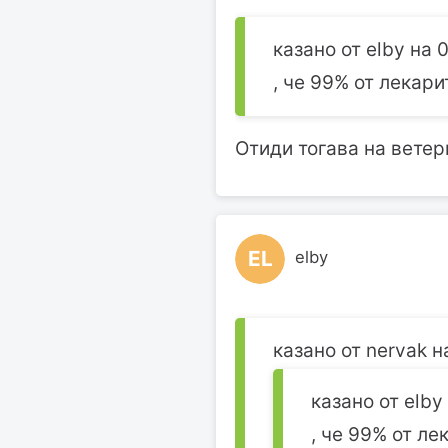
казано от elby на 0
, че 99% от лекари
Отиди тогава на ветер
EL
elby
казано от nervak на
казано от elby 
, че 99% от ле