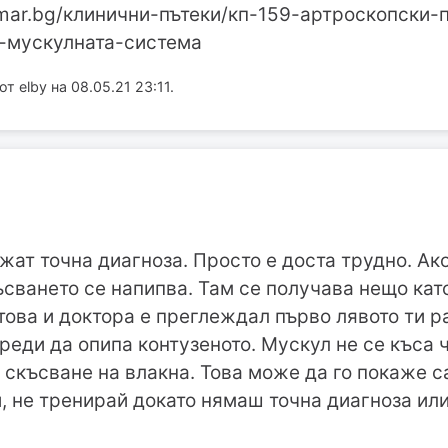
ramar.bg/клинични-пътеки/кп-159-артроскопски
-мускулната-система
 elby на 08.05.21 23:11.
жат точна диагноза. Просто е доста трудно. Ак
ъсването се напипва. Там се получава нещо кат
това и доктора е преглеждал първо лявото ти р
преди да опипа контузеното. Мускул не се къса ч
 скъсване на влакна. Това може да го покаже 
, не тренирай докато нямаш точна диагноза или