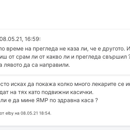
08.05.21, 16:59:
по време на прегледа не каза ли, че е другото.
чиш от срам ли от какво ли и прегледа свършил 
а лявото да са направили.
осто исках да покажа колко много лекарите се и
едат на тях като подвижни касички.
ли е да мине ЯМР по здравна каса ?
 elby на 08.05.21 18:54.