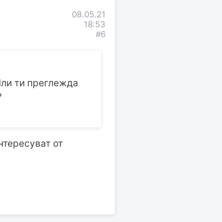
08.05.21
18:53
#6
 Или ти преглежда
?
нтересуват от