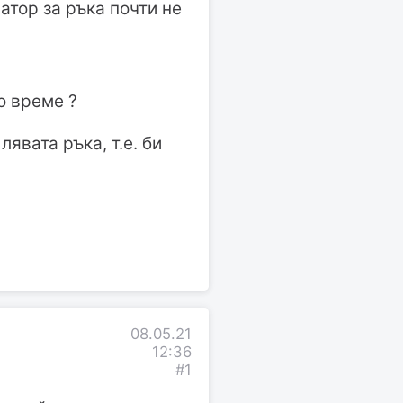
атор за ръка почти не
о време ?
явата ръка, т.е. би
08.05.21
12:36
#1