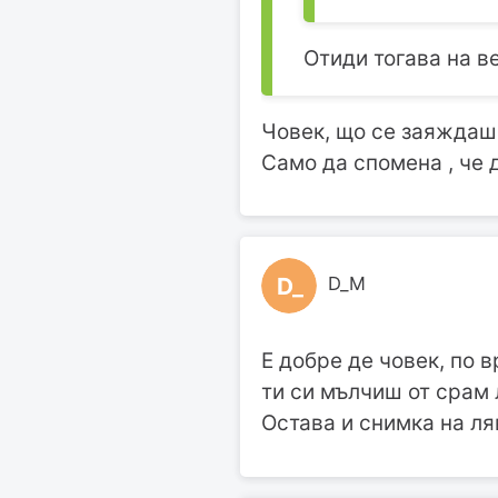
Отиди тогава на в
Човек, що се заяждаш
Само да спомена , че 
D_
D_M
Е добре де човек, по в
ти си мълчиш от срам 
Остава и снимка на ля