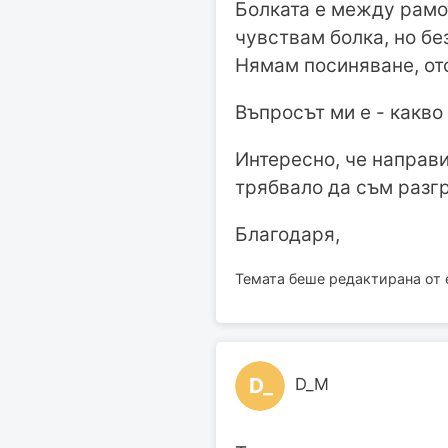
Болката е между рамот
чувствам болка, но без
Нямам посиняване, от
Въпросът ми е - какво
Интересно, че направих
трябвало да съм разгр
Благодаря,
Темата беше редактирана от e
D_
D_M