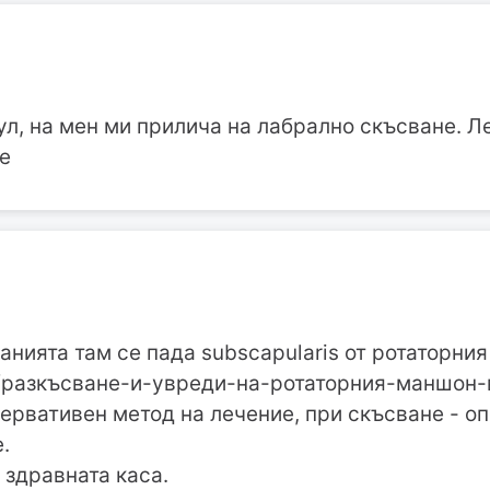
чул, на мен ми прилича на лабрално скъсване. Л
ме
анията там се пада subscapularis от ротаторния
.bg/разкъсване-и-увреди-на-ротаторния-маншон-
ервативен метод на лечение, при скъсване - оп
.
 здравната каса.