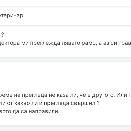
етеринар.
 ?
доктора ми преглежда лявато рамо, а аз си тра
реме на прегледа не каза ли, че е другото. Или
ли от какво ли и прегледа свършил ?
вото да са направили.