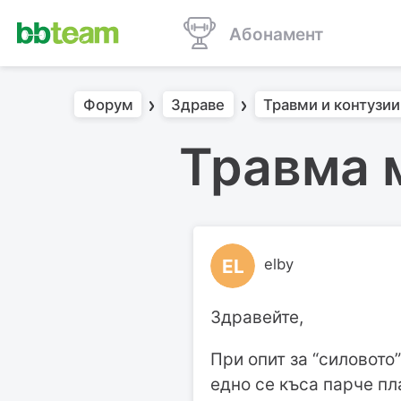
Абонамент
Форум
Здраве
Травми и контузии
Травма 
EL
elby
Здравейте,
При опит за “силовото”
едно се къса парче пла