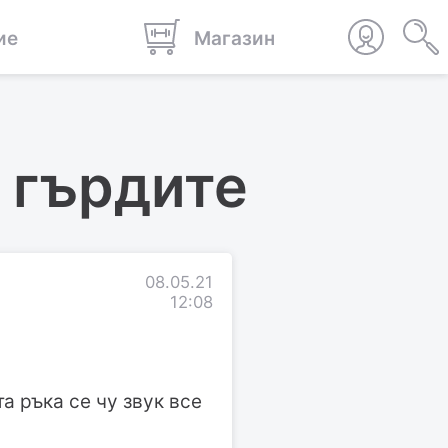
ие
Магазин
 гърдите
08.05.21
12:08
та ръка се чу звук все