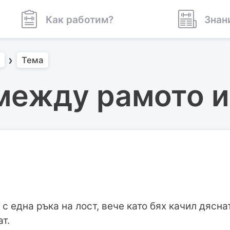
Как работим?
Знан
Тема
между рамото и
 с една ръка на лост, вече като бях качил дясна
т.