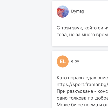
Dymag
С този звук, който си 
това, но за много вре
EL
elby
Като поразгледах опис
https://sport.framar
При разкъсване - конс
рано толкова по-добре
Може би се поема и от