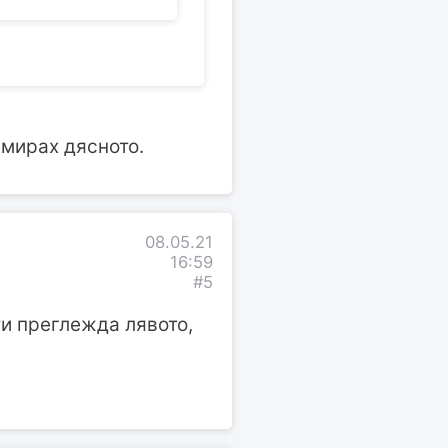
вмирах дясното.
08.05.21
16:59
#5
 ти преглежда лявото,