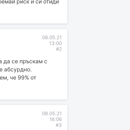
оемай риск и си отиди
08.05.21
13:00
#2
а да се пръскам с
е абсурдно.
ем, че 99% от
08.05.21
16:06
#3