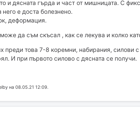
о и дясната гърда и част от мишницата. С фикс
 него е доста болезнено.
ок, деформация.
 може да съм скъсал , как се лекува и колко кат
 преди това 7-8 коремни, набирания, силови с л
ял. И при първото силово с дясната се получи.
lby на 08.05.21 12:09.