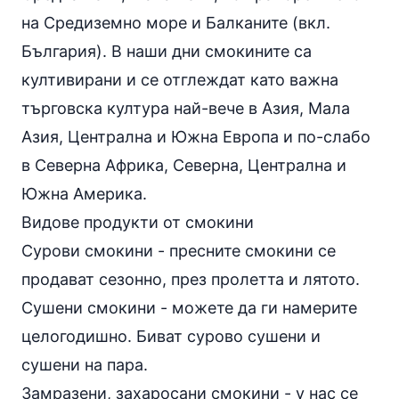
на Средиземно море и Балканите (вкл.
България). В наши дни смокините са
култивирани и се отглеждат като важна
търговска култура най-вече в Азия, Мала
Азия, Централна и Южна Европа и по-слабо
в Северна Африка, Северна, Централна и
Южна Америка.
Видове продукти от
смокини
Сурови смокини - пресните смокини се
продават сезонно, през пролетта и лятото.
Сушени смокини - можете да ги намерите
целогодишно. Биват сурово сушени и
сушени на пара.
Замразени, захаросани смокини - у нас се