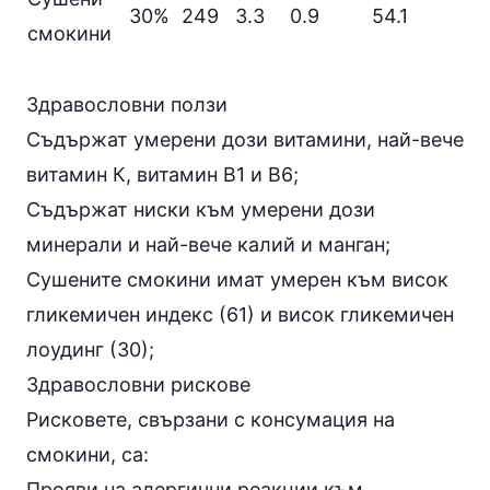
30%
249
3.3
0.9
54.1
смокини
Здравословни ползи
Съдържат умерени дози витамини, най-вече
витамин К, витамин В1 и В6;
Съдържат ниски към умерени дози
минерали
и най-вече калий и манган;
Сушените смокини имат умерен към висок
гликемичен индекс
(61) и висок
гликемичен
лоудинг
(30);
Здравословни рискове
Рисковете, свързани с консумация на
смокини, са:
Прояви на алергични реакции към