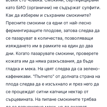
като БИО (органични) не съдържат сулфити.
Как да изберем и съхраним смокините?
Пресните смокини са едни от най-лесно
ферментиращите плодове, затова следва да
се пазаруват в количества, позволяващи
изяждането им в рамките на един до два
дни. Когато пазарувате смокини, проверете
кожата им да няма разкъсвания, да бъде
гладка и мека. На цвят следва да са зелено-
кафеникави. "Пъпчето" от долната страна на
плода следва да е изсъхнало и през него да
се процеждат ситни капчици нектар от
сърцевината. На пипане смокините трябва
да са равномерно меки, но да оказват