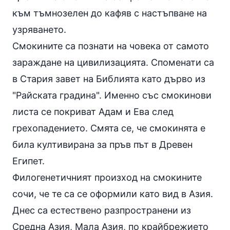
към тъмнозелен до кафяв с настъпване на
узряването.
Смокините са познати на човека от самото
зараждане на цивилизацията. Споменати са
в Стария завет на Библията като дърво из
"Райската градина". Именно със смокинови
листа се покриват Адам и Ева след
грехопадението. Смята се, че смокинята е
била култивирана за пръв път в Древен
Египет.
Филогенетичният произход на смокините
сочи, че те са се оформили като вид в Азия.
Днес са естествено разпространени из
Средна Азия, Мала Азия, по крайбрежието