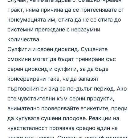
тракт, няма причина да се притеснявате от
консумацията им, стига да не се стига до
системни преяждане с неразумни
количества.
Сулфити и серен диоксид. Сушените
смокини могат да бъдат тренирани със
серен диоксид и сулфити, за да бъде
консервирани така, че да запазят
търговския си вид за по-дълъг период. Ако
сте чувствителни към серни продукти,
внимателно проверявайте етикетите, преди
да купувате
сушени плодове
. Реакции на
чувствтелност проявява средно един на
всеки сто човека. Смокини, сертифицирани