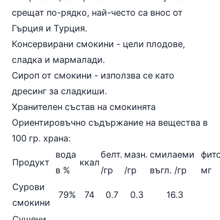
срещат по-рядко, най-често са внос от
Гърция и Турция.
Консервирани смокини - цели плодове,
сладка и мармалади.
Сироп от смокини - използва се като
дресинг за сладкиши.
Хранителен състав на смокинята
Ориентировъчно съдържание на вещества в
100 гр. храна:
вода
белт.
мазн.
смилаеми
фито
Продукт
ккал
в %
/гр
/гр
въгл. /гр
мг
Сурови
79%
74
0.7
0.3
16.3
смокини
Сушени