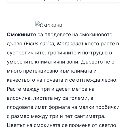
Смокините
са плодовете на смокиновото
дърво (
Ficus carica, Moraceae
) което расте в
субтропичните, тропичните и по-трудно в
умерените климатични зони. Дървото не е
много претенциозно към климата и
качеството на почвата и се отглежда лесно.
Расте между три и десет метра на
височина, листата му са големи, а
плодовете имат формата на малки торбички
с размер между три и пет сантиметра.
Цветът на смокинята се променя от светло