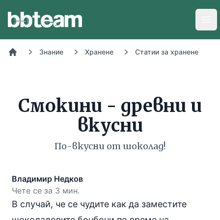
BB-Team
Отв
Знание
Хранене
Статии за хранене
Начало
Смокини - древни и
вкусни
По-вкусни от шоколад!
Владимир Недков
Чете се за 3 мин.
В случай, че се чудите как да заместите
шоколадовите бонбони по време на