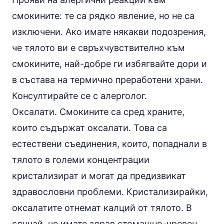
смокините: те са рядко явление, но не са
изключени. Ако имате някакви подозрения,
че тялото ви е свръхчувствително към
смокините, най-добре ги избягвайте дори и
в състава на термично преработени храни.
Консултирайте се с алерголог.
Оксалати. Смокините са сред храните,
които съдържат оксалати. Това са
естествени съединения, които, попаднали в
тялото в големи концентрации
кристализират и могат да предизвикат
здравословни проблеми. Кристализирайки,
оксалатите отнемат калций от тялото. В
случай, че имате здрав стомашно-чревен