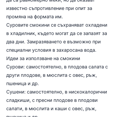
известно съпротивление при опит за
промяна на формата им.
Суровите смокини се съхраняват охладени
в хладилник, където могат да се запазят за
два дни. Замразяването е възможно при
специални условия в захаросана вода.
Идеи за използване на смокини
Сурови: самостоятелно, в плодова салата с
други плодове, в мюслита с овес, ръж,
пшеница и др.
Сушени: самостоятелно, в нискокалорични
сладкиши, с пресни плодове в плодови
салати, в мюслита и каши с овес, ръж,
пшеница и др.