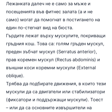
Лежанката далеч не е само за мъже и
посещенията във фитнес залата (а и не
само) могат да помогнат в постигането на
един по-стегнат вид на бюста.
Гърдите лежат върху мускулите, покриващи
гръдния кош. Това са: голям гръден мускул,
преден зъбчат мускул (Serratus anterior),
прав коремен мускул (Rectus abdominis) и
външни коси коремни мускули (External
oblique).
Трябва да подбирате движения, в които тези
мускули да са двигатели или стабилизатори
(фиксатори и поддържащи мускули). Тоест
– или да са основните извършители на