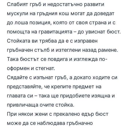
Слабият гръб и недостатъчно развити
мускули на гръдния кош могат да доведат
до лоша позиция, която от своя страна и с
помощта на гравитацията – до увиснат бюст.
Стойката ви трябва да е с изправен
гръбначен стълб и изтеглени назад рамене.
Така бюстът се повдига и изглежда по-
оформен и стегнат.
Сядайте с изпънат гръб, а докато ходите си
представяйте, че крепите предмет на
главата си – така ще придобиете изящна и
привличаща очите стойка.
При някои жени с прекалено едър бюст
може да се наблюдава гръбначно