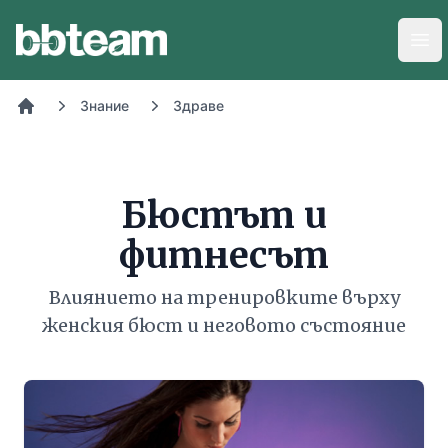
BB-Team
Отв
Знание
Здраве
Начало
Бюстът и
фитнесът
Влиянието на тренировките върху
женския бюст и неговото състояние