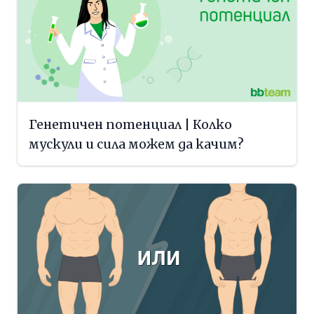
Генетичен потенциал | Колко
мускули и сила можем да качим?