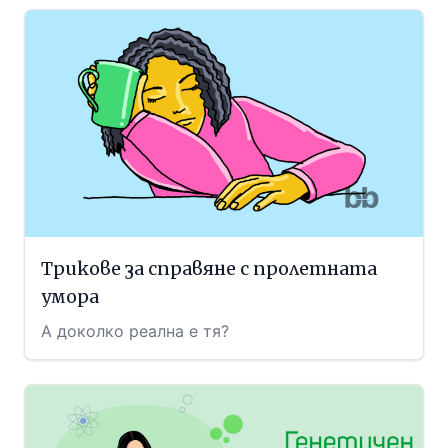
Трикове за справяне с пролетната
умора
А доколко реална е тя?