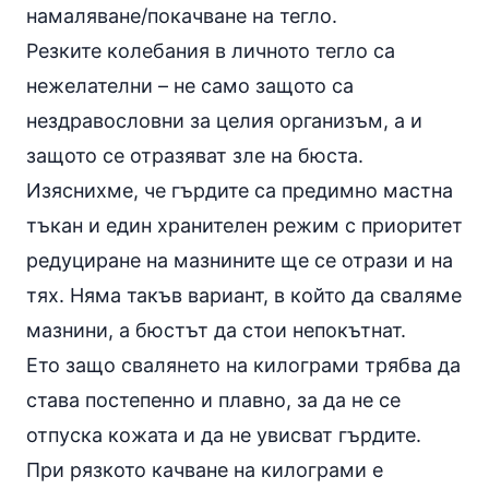
намаляване/покачване на тегло.
Резките колебания в личното тегло са
нежелателни – не само защото са
нездравословни за целия организъм, а и
защото се отразяват зле на бюста.
Изяснихме, че гърдите са предимно мастна
тъкан и един хранителен режим с приоритет
редуциране на мазнините ще се отрази и на
тях. Няма такъв вариант, в който да сваляме
мазнини, а бюстът да стои непокътнат.
Ето защо свалянето на килограми трябва да
става постепенно и плавно, за да не се
отпуска кожата и да не увисват гърдите.
При рязкото качване на килограми е