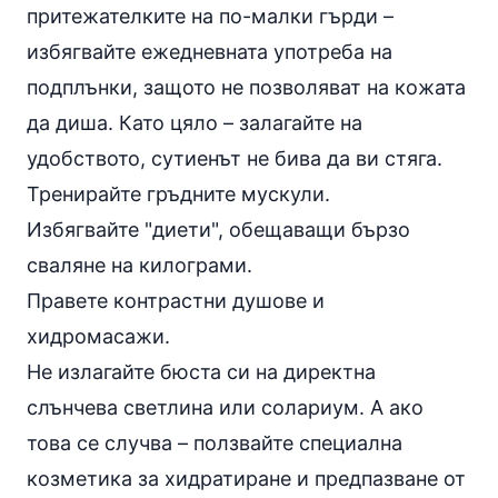
притежателките на по-малки гърди –
избягвайте ежедневната употреба на
подплънки, защото не позволяват на кожата
да диша. Като цяло – залагайте на
удобството, сутиенът не бива да ви стяга.
Тренирайте гръдните мускули.
Избягвайте "
диети
", обещаващи бързо
сваляне на килограми.
Правете контрастни душове и
хидромасажи.
Не излагайте бюста си на директна
слънчева светлина или
солариум
. А ако
това се случва – ползвайте специална
козметика за хидратиране и предпазване от