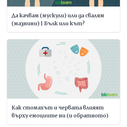
Да качвам (мускули) или да свалям
(мазнини) | Бълк или кът?
Как стомахът и червата влияят
върху емоциите ни (и обратното)