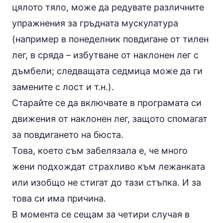
цялото тяло, може да редувате различните
упражнения за гръдната мускулатура
(например в понеделник повдигане от тилен
лег, в сряда – избутване от наклонен лег с
дъмбели; следващата седмица може да ги
замените с лост и т.н.).
Старайте се да включвате в програмата си
движения от наклонен лег, защото спомагат
за повдигането на бюста.
Това, което съм забелязала е, че много
жени подхождат страхливо към лежанката
или изобщо не стигат до тази стъпка. И за
това си има причина.
В момента се сещам за четири случая в