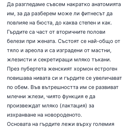
Да разгледаме съвсем накратко анатомията
им, за да разберем може ли фитнесът да
повлияе на бюста, до каква степен и как.
Гърдите са част от вторичните полови
белези при жената. Състоят се най-общо от
тяло и ареола и са изградени от мастни,
жлезисти и секретиращи мляко тъкани.
През пубертета женският хормон естроген
повишава нивата си и гърдите се увеличават
по обем. Във вътрешността им се развиват
млечни жлези, чиято функция е да
произвеждат мляко (лактация) за
изхранване на новороденото.
Основата на гърдите лежи върху големия