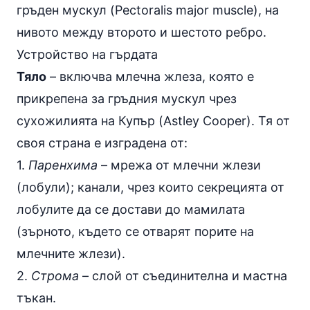
гръден мускул (Pectoralis major muscle), на
нивото между второто и шестото ребро.
Устройство на гърдата
Тяло
– включва млечна жлеза, която е
прикрепена за гръдния мускул чрез
сухожилията на Купър (Astley Cooper). Тя от
своя страна е изградена от:
1.
Паренхима
– мрежа от млечни жлези
(лобули); канали, чрез които секрецията от
лобулите да се достави до мамилата
(зърното, където се отварят порите на
млечните жлези).
2.
Строма
– слой от съединителна и мастна
тъкан.