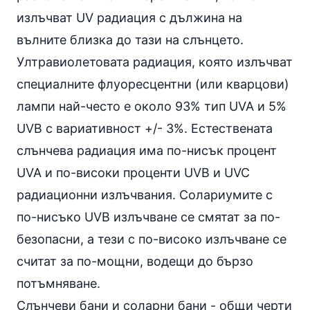
излъчват UV радиация с дължина на
вълните близка до тази на слънцето.
Ултравиолетовата радиация, която излъчват
специалните флуоресцентни (или кварцови)
лампи най-често е около 93% тип UVA и 5%
UVB с вариативност +/- 3%. Естествената
слънчева радиация има по-нисък процент
UVA и по-високи проценти UVB и UVC
радиационни излъчвания. Солариумите с
по-нисъко UVB излъчване се смятат за по-
безопасни, а тези с по-високо излъчване се
считат за по-мощни, водещи до бързо
потъмняване.
Слънчеви бани и соларни бани - общи черти