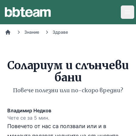
BB-Team
Отв
Знание
Здраве
Начало
Солариум и слънчеви
бани
Повече полезни или по-скоро вредни?
Владимир Недков
Чете се за 5 мин.
Повечето от нас са ползвали или и в
момента ползват услугите на слънчевите