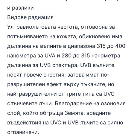
и разлики
Видове радиация
Ултравиолетовата честота, отговорна за
потъмняването на кожата, обикновено има
дължина на вълните в диапазона 315 до 400
нанометра за UVA и 280 до 315 нанометра
дължина за UVB спектъра. UVB вълните
носят повече енергия, затова имат по-
разрушителен ефект върху тъканите, но
най-разрушителни от трите типа са UVC
слънчевите лъчи. Благодарение на озоновия
слой, който обгръща Земята, вредните
въздействия на UVC и UVB лъчите са силно
ограничени.