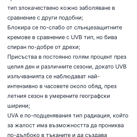
тип злокачествено кожно заболяване в
сравнение с други подобни;
Блокира се по-слабо от слънцезащитните
кремове в сравнение с UVB тип, но бива
спиран по-добре от дрехи;
Присъства в постоянно голям процент през
целия ден и различните сезони, докато UVB
излъчванията се наблюдават най-
интензивно в часовете около
обяд
, през
летния сезон в умерените географски
ширини;
UVA е по-подценявания тип радиация, който
за жалост има възможността да прониква
по-дълбоко в тъканите и да създава