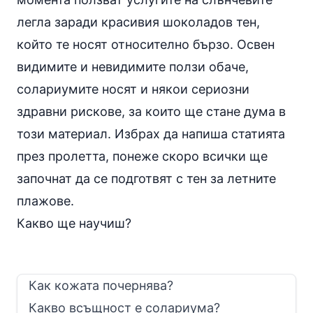
легла заради красивия шоколадов тен,
който те носят относително бързо. Освен
видимите и невидимите ползи обаче,
солариумите носят и някои сериозни
здравни рискове, за които ще стане дума в
този материал. Избрах да напиша статията
през пролетта, понеже скоро всички ще
започнат да се подготвят с тен за летните
плажове.
Какво ще научиш?
Как кожата почернява?
Какво всъщност е солариума?