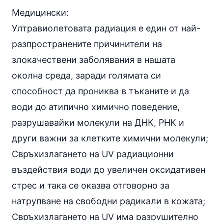
Медицински:
Ултравиолетовата радиация е един от най-
разпространените причинители на
злокачествени заболявания в нашата
околна среда, заради голямата си
способност да прониква в тъканите и да
води до атипично химично поведение,
разрушавайки молекули на ДНК, РНК и
други важни за клетките химични молекули;
Свръхизлагането на UV радиационни
въздействия води до увеличен оксидативен
стрес и така се оказва отговорно за
натрупване на свободни радикали в кожата;
Свръхизлагането на UV има разрушително