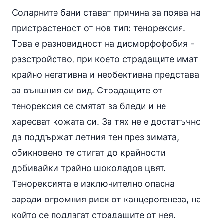
Соларните бани стават причина за поява на
пристрастеност от нов тип: тенорексия.
Това е разновидност на дисморфофобия -
разстройство, при което страдащите имат
крайно негативна и необективна представа
за външния си вид. Страдащите от
тенорексия се смятат за бледи и не
харесват кожата си. За тях не е достатъчно
да поддържат летния тен през зимата,
обикновено те стигат до крайности
добивайки трайно шоколадов цвят.
Тенорексията е изключително опасна
заради огромния риск от канцерогенеза, на
който се подлагат страдащите от нея.