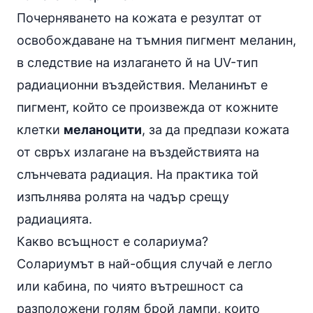
Почерняването на кожата е резултат от
освобождаване на тъмния пигмент меланин,
в следствие на излагането й на UV-тип
радиационни въздействия. Меланинът е
пигмент, който се произвежда от кожните
клетки
меланоцити
, за да предпази кожата
от свръх излагане на въздействията на
слънчевата радиация. На практика той
изпълнява ролята на чадър срещу
радиацията.
Какво всъщност е солариума?
Солариумът в най-общия случай е легло
или кабина, по чиято вътрешност са
разположени голям брой лампи, които