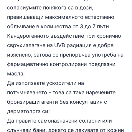
солариумите понякога са в дози,
превишаващи максималното естествено
облъчване в количества от 3 до 7 пъти.
Канцерогенното въздействие при хронично
свръхизлагане на UVB радиация е добре
изяснено, затова се препоръчва употреба на
фармацевтично контролирани предпазни
масла;
Да използвате ускорители на
потъмняването - това са така наречените
бронзиращи агенти без консултация с
дерматолога си;
Да правите самоназначени соларни или
слънчеви бани, докато се лекувате от кожни