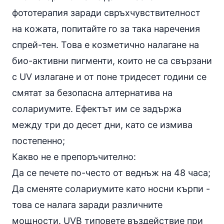
фототерапия заради свръхчувствителност
на кожата, попитайте го за така наречения
спрей-тен. Това е козметично налагане на
био-активни пигменти, които не са свързани
с UV излагане и от поне тридесет години се
смятат за безопасна алтернатива на
солариумите. Ефектът им се задържа
между три до десет дни, като се измива
постепенно;
Какво не е препоръчително:
Да се печете по-често от веднъж на 48 часа;
Да сменяте солариумите като носни кърпи -
това се налага заради различните
мощности. UVB типовете въздействие при