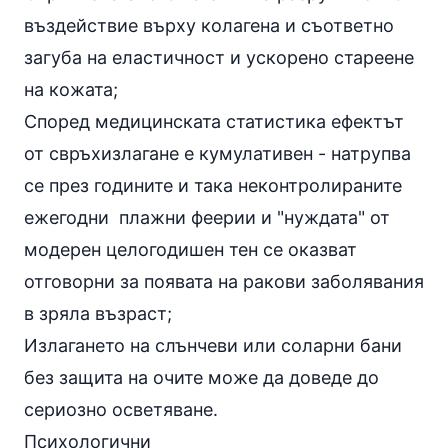
въздействие върху колагена и съответно
загуба на еластичност и ускорено стареене
на кожата;
Според медицинската статистика ефектът
от свръхизлагане е кумулативен - натрупва
се през годините и така неконтролираните
ежегодни плажни феерии и "нуждата" от
модерен целогодишен тен се оказват
отговорни за появата на ракови заболявания
в зряла възраст;
Излагането на слънчеви или соларни бани
без защита на очите може да доведе до
сериозно осветяване.
Психологични