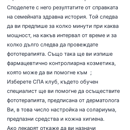
Споделете с него резултатите от справката
на семейната здравна история. Той следва
да ви предпише за колко минути при каква
мощност, на какъв интервал от време и за
колко дълго следва да провеждате
фототерапията. Също така ще ви изпише
фармацевтично контролиарна козметика,
която може да ви помогне към ;
Изберете СПА клуб, където обучен
специалист ще ви помогне да осъществите
фототерапията, предписана от дерматолога
Ви, в това число настройка на солариума,
предпазни средства и кожна хигиена.
Ако лекарят откаже да ви назначи