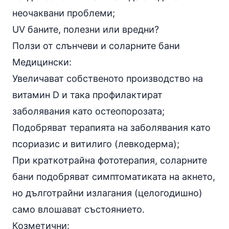
неочаквани проблеми;
UV баните, полезни или вредни?
Ползи от слънчеви и соларните бани
Медицински:
Увеличават собственото производство на
витамин D и така профилактират
заболявания като
остеопорозата;
Подобряват терапията на заболявания като
псориазис и витилиго (левкодерма);
При краткотрайна фототерапия, соларните
бани подобряват симптоматиката на акнето,
но дълготрайни излагания (целогодишно)
само влошават състоянието.
Козметични: