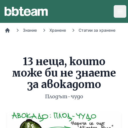
BB-Team
Отв
Знание
Хранене
Статии за хранене
Начало
13 неща, които
може би не знаете
за авокадото
Плодът-чудо