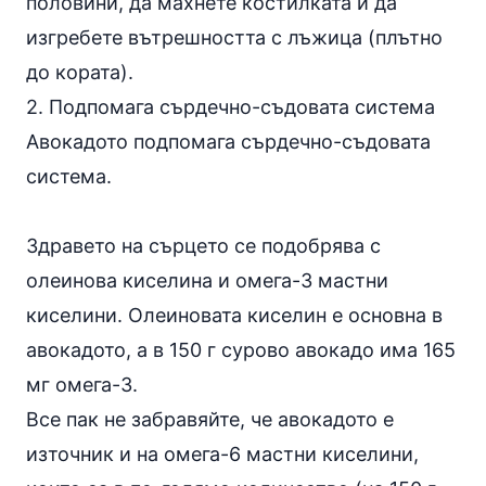
половини, да махнете костилката и да
изгребете вътрешността с лъжица (плътно
до кората).
2. Подпомага сърдечно-съдовата система
Авокадото подпомага сърдечно-съдовата
система.
Здравето на сърцето се подобрява с
олеинова киселина и омега-3 мастни
киселини. Олеиновата киселин е основна в
авокадото, а в 150 г сурово авокадо има 165
мг омега-3.
Все пак не забравяйте, че авокадото е
източник и на омега-6 мастни киселини,