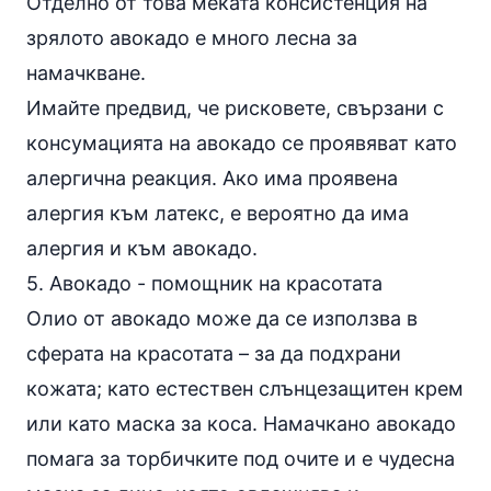
Отделно от това меката консистенция на
зрялото авокадо е много лесна за
намачкване.
Имайте предвид, че рисковете, свързани с
консумацията на авокадо се проявяват като
алергична реакция. Ако има проявена
алергия към латекс, е вероятно да има
алергия и към авокадо.
5. Авокадо - помощник на красотата
Олио от авокадо може да се използва в
сферата на красотата – за да подхрани
кожата; като естествен слънцезащитен крем
или като маска за коса. Намачкано авокадо
помага за торбичките под очите и е чудесна