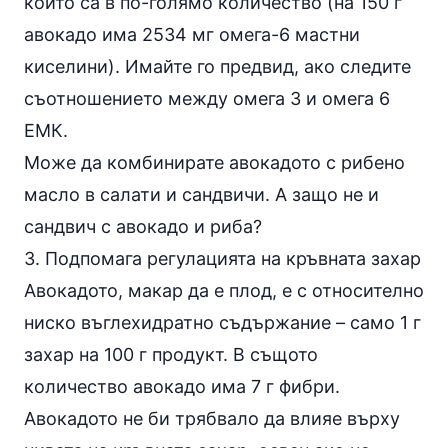
които са в по-голямо количество (на 150 г
авокадо има 2534 мг омега-6 мастни
киселини). Имайте го предвид, ако следите
съотношението между омега 3 и омега 6
ЕМК.
Може да комбинирате авокадото с рибено
масло в салати и сандвичи. А защо не и
сандвич с авокадо и
риба
?
3. Подпомага регулацията на кръвната захар
Авокадото, макар да е плод, е с относително
ниско въглехидратно съдържание – само 1 г
захар на 100 г продукт. В същото
количество авокадо има 7 г
фибри
.
Авокадото не би трябвало да влияе върху