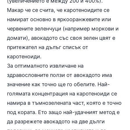
(увеличението е между 200 и 400%).
Макар че се счита, че каротеноидите се
намират основно в яркооранжевите или
червените зеленчуци (например моркови и
домати
), авокадото със своя зелен цвят е
притежател на дълъг списък от
каротеноиди.
За оптималното извличане на
здравословните ползи от авокадото има
значение как точно ще го обелите. Най-
голямата концентрация на каротеноиди се
намира в тъмнозелената част, която е точно
под кората. Ето защо най-удачният метод е
да разрежете авокадото на две дълги