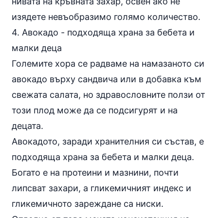
нивата на кръвната захар, освен ако не
изядете невъобразимо голямо количество.
4. Авокадо - подходяща храна за бебета и
малки деца
Големите хора се радваме на намазаното си
авокадо върху сандвича или в добавка към
свежата салата, но здравословните ползи от
този плод може да се подсигурят и на
децата.
Авокадото, заради хранителния си състав, е
подходяща храна за бебета и малки деца.
Богато е на протеини и мазнини, почти
липсват захари, а гликемичният индекс и
гликемичното зареждане са ниски.