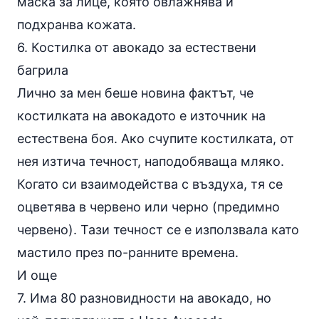
маска за лице, която овлажнява и
подхранва кожата.
6. Костилка от авокадо за естествени
багрила
Лично за мен беше новина фактът, че
костилката на авокадото е източник на
естествена боя. Ако счупите костилката, от
нея изтича течност, наподобяваща мляко.
Когато си взаимодейства с въздуха, тя се
оцветява в червено или черно (предимно
червено). Тази течност се е използвала като
мастило през по-ранните времена.
И още
7. Има 80 разновидности на авокадо, но