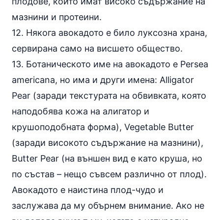
плодове, които имат високо съдържание на
мазнини и протеини.
12. Някога авокадото е било луксозна храна,
сервирана само на висшето общество.
13. Ботаническото име на авокадото е Persea
americana, но има и други имена: Alligator
Pear (заради текстурата на обвивката, която
наподобява кожа на алигатор и
крушоподобната форма), Vegetable Butter
(заради високото съдържание на мазнини),
Butter Pear (на външен вид е като круша, но
по състав – нещо съвсем различно от плод).
Авокадото е наистина плод-чудо и
заслужава да му обърнем внимание. Ако не