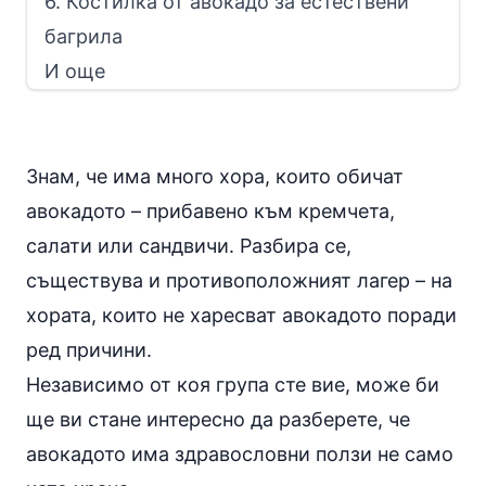
6. Костилка от авокадо за естествени
багрила
И още
Знам, че има много хора, които обичат
авокадото – прибавено към кремчета,
салати или сандвичи. Разбира се,
съществува и противоположният лагер – на
хората, които не харесват авокадото поради
ред причини.
Независимо от коя група сте вие, може би
ще ви стане интересно да разберете, че
авокадото има здравословни ползи не само