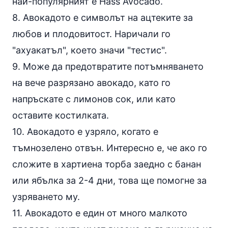
най-популярният е Hass Avocado.
8. Авокадото е символът на ацтеките за
любов и плодовитост. Наричали го
"ахуакатъл", което значи "тестис".
9. Може да предотвратите потъмняването
на вече разрязано авокадо, като го
напръскате с лимонов сок, или като
оставите костилката.
10. Авокадото е узряло, когато е
тъмнозелено отвън. Интересно е, че ако го
сложите в хартиена торба заедно с банан
или ябълка за 2-4 дни, това ще помогне за
узряването му.
11. Авокадото е един от много малкото