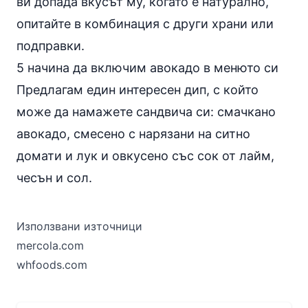
ви допада вкусът му, когато е натурално,
опитайте в комбинация с други храни или
подправки
.
5 начина да включим авокадо в менюто си
Предлагам един интересен дип, с който
може да намажете сандвича си: смачкано
авокадо, смесено с нарязани на ситно
домати и лук и овкусено със сок от лайм,
чесън и
сол
.
Използвани източници
mercola.com
whfoods.com