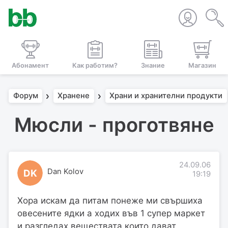
Абонамент
Как работим?
Знание
Магазин
Форум
Хранене
Храни и хранителни продукти
Мюсли - проготвяне
24.09.06
Dan Kolov
DK
19:19
Хора искам да питам понеже ми свършиха
овесените ядки а ходих във 1 супер маркет
и разгледах веществата които дават