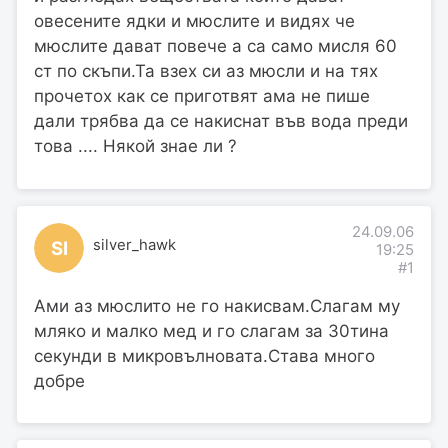
овесените ядки и мюслите и видях че
мюслите дават повече а са само мисля 60
ст по скъпи.Та взех си аз мюсли и на тях
прочетох как се приготвят ама не пише
дали трябва да се накиснат във вода преди
това .... Някой знае ли ?
24.09.06
silver_hawk
SI
19:25
#1
Ами аз мюслито не го накисвам.Слагам му
мляко и малко мед и го слагам за 30тина
секунди в микровълновата.Става много
добре