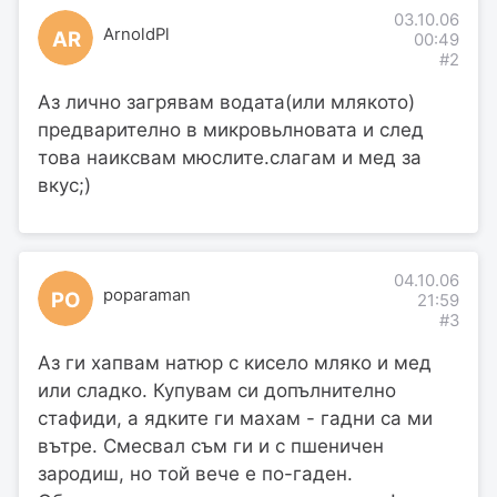
03.10.06
ArnoldPl
AR
00:49
#2
Аз лично загрявам водата(или млякото)
предварително в микровьлновата и след
това наиксвам мюслите.слагам и мед за
вкус;)
04.10.06
poparaman
PO
21:59
#3
Аз ги хапвам натюр с кисело мляко и мед
или сладко. Купувам си допълнително
стафиди, а ядките ги махам - гадни са ми
вътре. Смесвал съм ги и с пшеничен
зародиш, но той вече е по-гаден.