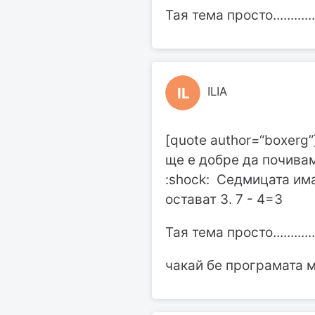
Тая тема просто............
IL
ILIA
[quote author=“boxerg”
ще е добре да почивам
:shock: Седмицата има
остават 3. 7 - 4=3
Тая тема просто............
чакай бе програмата м