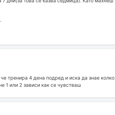
 7 дни(за това се казва седмица). Като махнеш
.
 че тренира 4 дена подред и иска да знае колко
не 1 или 2 зависи как се чувстваш