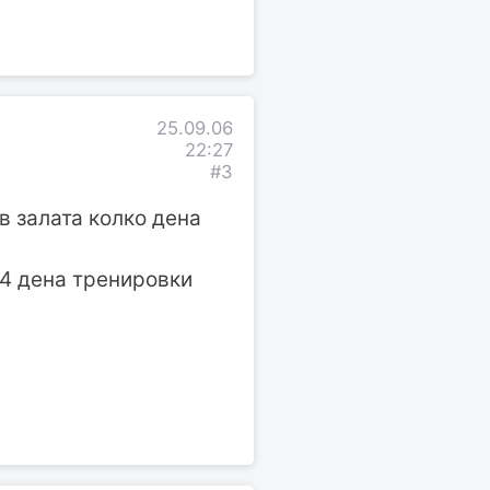
25.09.06
22:27
#3
ав залата колко дена
 4 дена тренировки