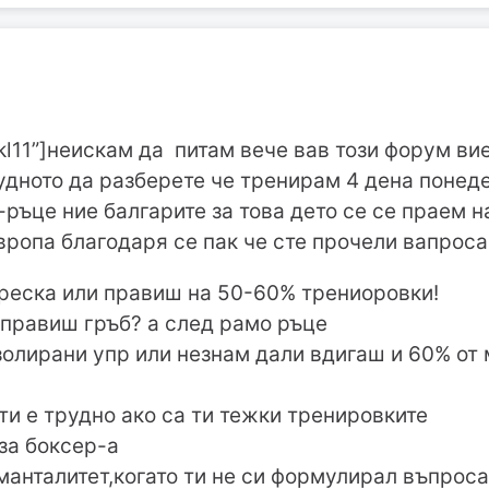
jkl11”]неискам да питам вече вав този форум вие
удното да разберете че тренирам 4 дена понед
ръце ние балгарите за това дето се се праем н
вропа благодаря се пак че сте прочели вапроса
реска или правиш на 50-60% трениоровки!
 правиш гръб? а след рамо ръце
золирани упр или незнам дали вдигаш и 60% от
 ти е трудно ако са ти тежки тренировките
аза боксер-а
манталитет,когато ти не си формулирал въпроса