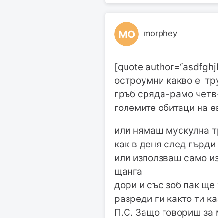
MO
morphey
[quote author=“asdfgh
остроумни какво е тр
гръб сряда-рамо четв-
големите обитаци на е
или нямаш мускулна т
как в деня след гърди
или използваш само и
щанга
дори и със зоб пак ще
разреди ги както ти к
П.С. Защо говориш за 