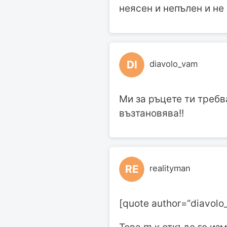
неясен и непълен и не
DI
diavolo_vam
Ми за ръцете ти требв
възтановява!!
RE
realityman
[quote author=“diavol