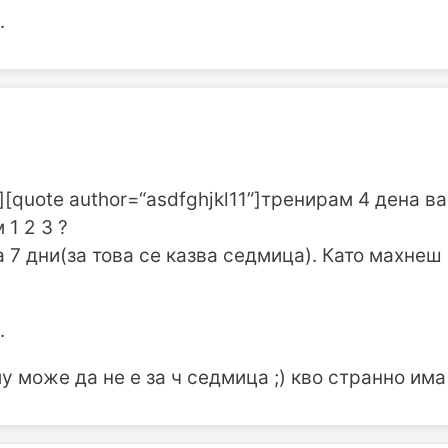
.
][quote author=“asdfghjkl11”]тренирам 4 дена в
 1 2 3 ?
 7 дни(за това се казва седмица). Като махнеш
.
у може да не е за ч седмица ;) кво странно има