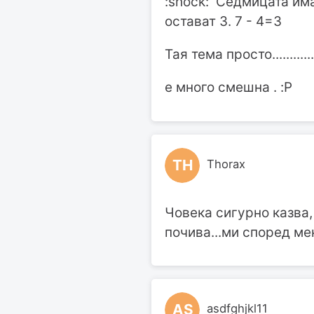
:shock: Седмицата има
остават 3. 7 - 4=3
Тая тема просто............
е много смешна . :P
TH
Thorax
Човека сигурно казва,
почива...ми според ме
AS
asdfghjkl11