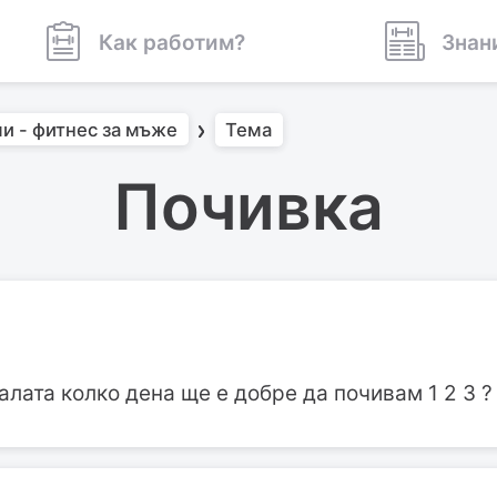
Как работим?
Знан
и - фитнес за мъже
Тема
Почивка
алата колко дена ще е добре да почивам 1 2 3 ?