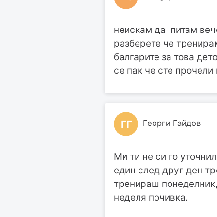
неискам да питам вече
разберете че тренира
балгарите за това дет
се пак че сте прочели
ГГ
Георги Гайдов
Ми ти не си го уточни
един след друг ден тр
тренираш понеделник,в
неделя почивка.