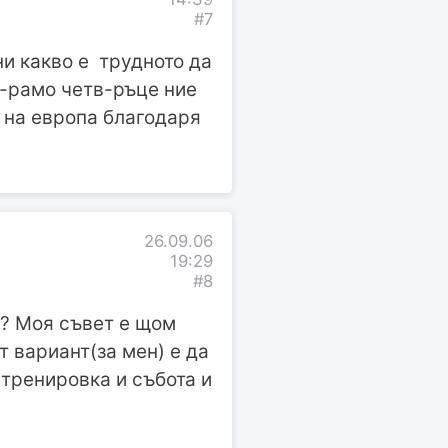
#7
ни какво е трудното да
а-рамо четв-ръце ние
и на европа благодаря
26.09.06
19:29
#8
ш? Моя съвет е щом
т вариант(за мен) е да
 тренировка и събота и