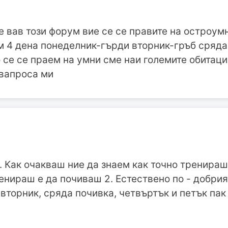
 вав този форум вие се се правите на остроум
м 4 дена понеделник-гърди вторник-гръб сряд
о се се праем на умни сме наи големите обитац
 вапроса ми
л. Как очакваш ние да знаем как точно тренира
енираш е да почиваш 2. Естествено по - добрия
торник, сряда почивка, четвъртък и петък пак