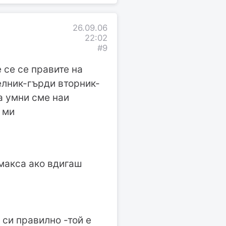
26.09.06
22:02
#9
 се се правите на
елник-гърди вторник-
а умни сме наи
 ми
 макса ако вдигаш
 си правилно -той е