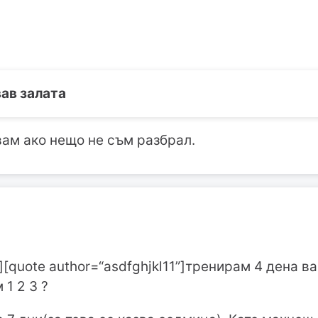
вав залата
вам ако нещо не съм разбрал.
][quote author=“asdfghjkl11”]тренирам 4 дена в
 1 2 3 ?