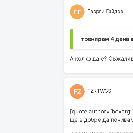
ГГ
Георги Гайдов
тренирам 4 дена 
А колко да е? Съжаля
FZ
FZKTWGS
[quote author=“boxerg”
ще е добре да почивам