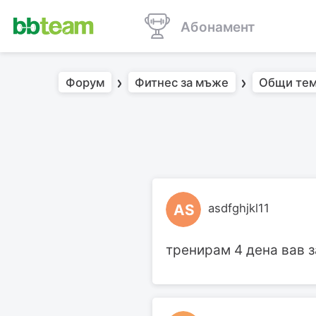
Абонамент
Форум
Фитнес за мъже
Общи тем
AS
asdfghjkl11
тренирам 4 дена вав з