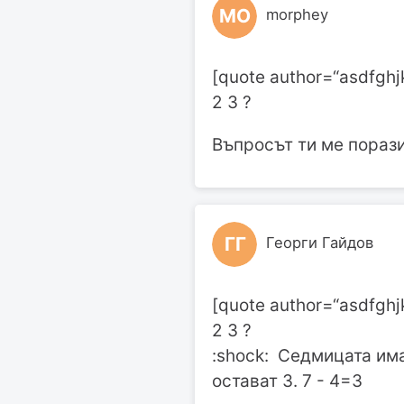
MO
morphey
[quote author=“asdfgh
2 3 ?
Въпросът ти ме порази :
ГГ
Георги Гайдов
[quote author=“asdfgh
2 3 ?
:shock: Седмицата има
остават 3. 7 - 4=3