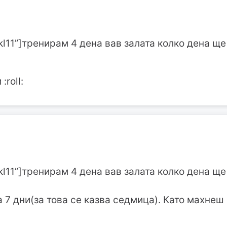
jkl11”]тренирам 4 дена вав залата колко дена ще
roll:
jkl11”]тренирам 4 дена вав залата колко дена ще
 7 дни(за това се казва седмица). Като махнеш