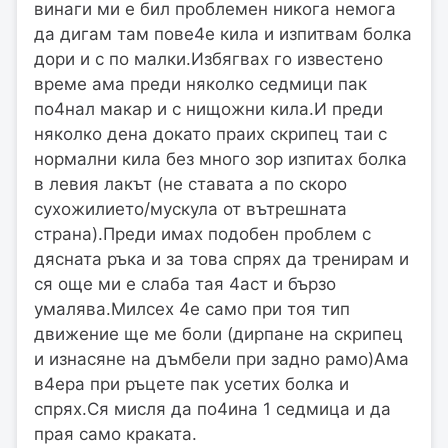
винаги ми е бил проблемен никога немога
да дигам там пове4е кила и изпитвам болка
дори и с по малки.Избягвах го известено
време ама преди няколко седмици пак
по4нал макар и с нищожни кила.И преди
няколко дена докато праих скрипец таи с
нормални кила без много зор изпитах болка
в левия лакът (не ставата а по скоро
сухожилието/мускула от вътрешната
страна).Преди имах подобен проблем с
дясната ръка и за това спрях да тренирам и
ся още ми е слаба тая 4аст и бързо
умалява.Милсех 4е само при тоя тип
движение ще ме боли (дирпане на скрипец
и изнасяне на дъмбели при задно рамо)Ама
в4ера при ръцете пак усетих болка и
спрях.Ся мисля да по4ина 1 седмица и да
прая само краката.