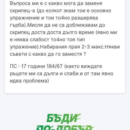
Въпроса ми е с какво мога да заменя
скрипец-а (до колкот знам тои е основно
упражнение и тои то4но разширява
гърба).Мисля да не са доближавам до
скрипец доста доста дълго време (явно ми
е няква слабост то4но тоя тип
упражение).Набирания прая 2-3 макс.Някви
съвети с какво да го заместя ?
ПС : 17 години 184/67 (както виждате
ръцете ми са дълги и слаби и от там явно
идва проблема)