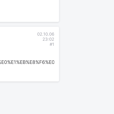
02.10.06
23:02
#1
%E0%E1%EB%E8%F6%E0