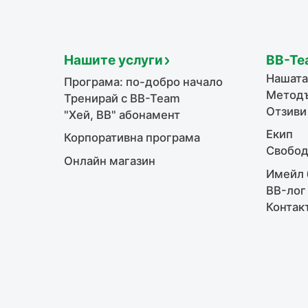
Нашите услуги
BB-Te
Нашата
Програма: по-добро начало
Методъ
Тренирай с BB-Team
Отзиви
"Хей, ВВ" абонамент
Екип
Корпоративна програма
Свобод
Онлайн магазин
Имейл 
BB-лог
Контак