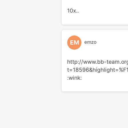
10х..
EM
emzo
http://www.bb-team.or
t=18596&highlight
:wink: