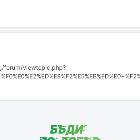
g/forum/viewtopic.php?
=%F1%F0%E0%E2%ED%E8%F2%E5%EB%ED%E0+%F2