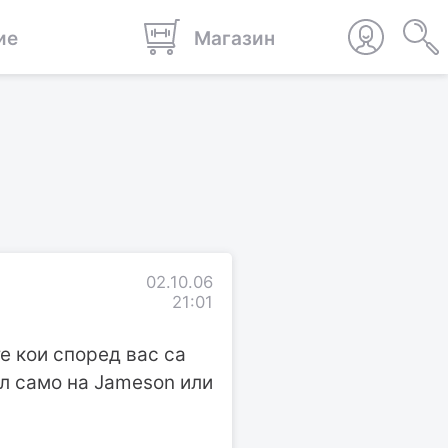
ие
Магазин
02.10.06
21:01
е кои според вас са
мал само на Jameson или