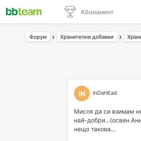
Абонамент
Форум
Хранителни добавки
Хран
IN
InDaHEad
Мисля да си взимам ня
най-добри...(освен Ани
нещо такова...