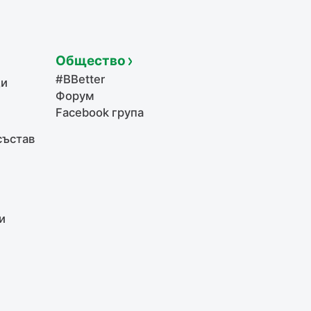
Общество
#BBetter
щи
Форум
Facebook група
състав
и