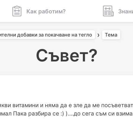
Как работим?
Знан
ителни добавки за покачване на тегло
Тема
Съвет?
кви витамини и няма да е зле да ме посъветват
мал Пака разбира се :) )....до сега съм си взи