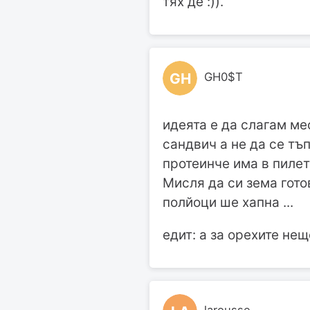
тях де :)).
GH
GH0$T
идеята е да слагам мес
сандвич а не да се тъп
протеинче има в пилето
Мисля да си зема гото
полйоци ше хапна ...
едит: а за орехите нещ