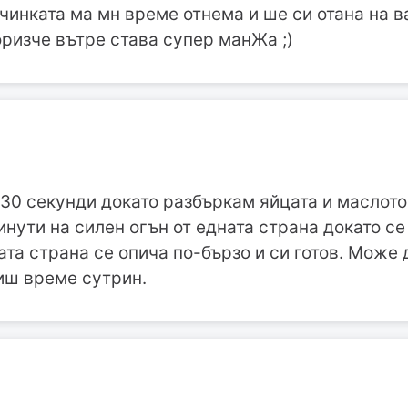
инката ма мн време отнема и ше си отана на в
ризче вътре става супер манЖа ;)
30 секунди докато разбъркам яйцата и маслото 
нути на силен огън от едната страна докато се 
та страна се опича по-бързо и си готов. Може 
иш време сутрин.