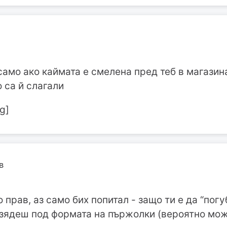
амо ако каймата е смелена пред теб в магазин
 са й слагали
g]
в
 прав, аз само бих попитал - защо ти е да “пог
 изядеш под формата на пържолки (вероятно може