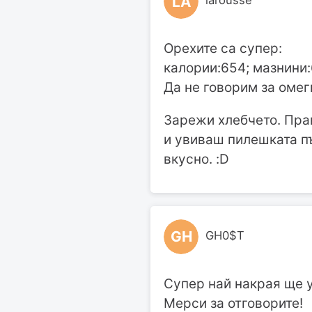
LA
larousse
Орехите са супер:
калории:654; мазнини:
Да не говорим за омеги
Зарежи хлебчето. Прав
и увиваш пилешката пъ
вкусно. :D
GH
GH0$T
Супер най накрая ще у
Мерси за отговорите!