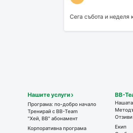
Сега събота и неделя 
Нашите услуги
BB-Te
Нашата
Програма: по-добро начало
Методъ
Тренирай с BB-Team
Отзиви
"Хей, ВВ" абонамент
Екип
Корпоративна програма