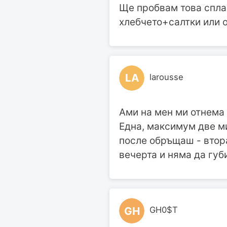
Ще пробвам това сплач
хлебчето+салтки или о
LA
larousse
Ами на мен ми отнема 
Една, максимум две ми
после обръщаш - втора
вечерта и няма да губ
GH
GH0$T