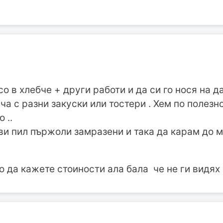
о в хлебче + други работи и да си го нося на да
ча с разни закуски или тостери . Хем по полезно
 ..
ви пил пържоли замразени и така да карам до ма
о да кажете стоиности ала бала че не ги видях в