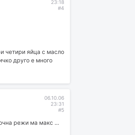
23:18
#4
ри четири яйца с масло
ичко друго е много
06.10.06
23:31
#5
очна режи ма макс ...