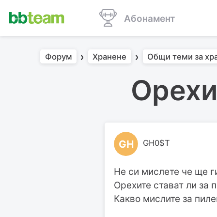
Абонамент
Форум
Хранене
Общи теми за хр
Орехи
GH
GH0$T
Не си мислете че ще г
Орехите стават ли за 
Какво мислите за пил