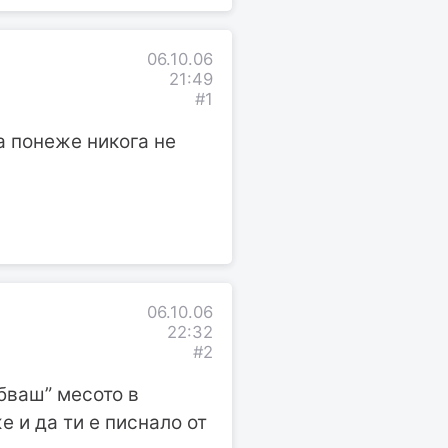
06.10.06
21:49
#1
а понеже никога не
06.10.06
22:32
#2
убваш” месото в
 и да ти е писнало от