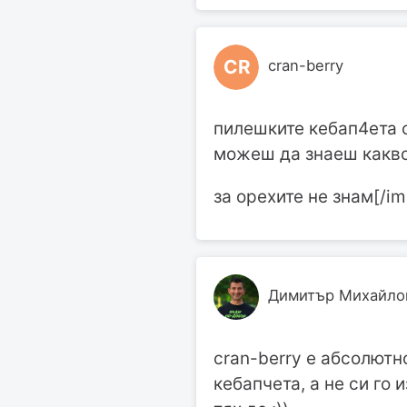
CR
cran-berry
пилешките кебап4ета с
можеш да знаеш какво
за орехите не знам[/im
Димитър Михайло
cran-berry е абсолютно
кебапчета, а не си го