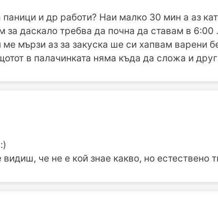
а паници и др работи? Наи малко 30 мин а аз ка
м за даскало требва да почна да ставам в 6:00 ..
 ме мързи аз за закуска ше си хапвам варени бе
щотот в палачинката няма къда да сложа и други
:)
видиш, че не е кой знае какво, но естествено т