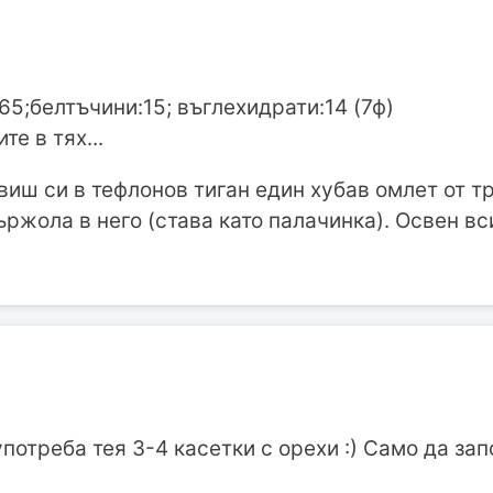
65;белтъчини:15; въглехидрати:14 (7ф)
те в тях...
иш си в тефлонов тиган един хубав омлет от т
ржола в него (става като палачинка). Освен вс
потреба тея 3-4 касетки с орехи :) Само да зап