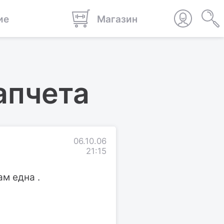
ие
Магазин
апчета
06.10.06
21:15
ам една .