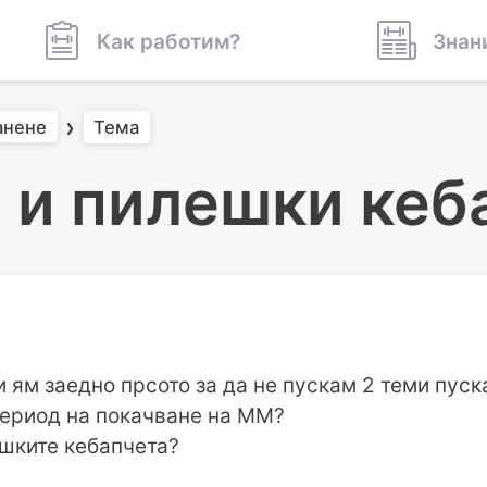
Как работим?
Знан
анене
Тема
 и пилешки кеб
и ям заедно прсото за да не пускам 2 теми пуск
период на покачване на ММ?
ешките кебапчета?