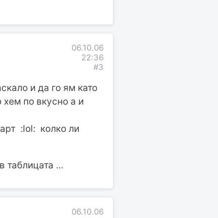
06.10.06
22:36
#3
скало и да го ям като
 хем по вкусно а и
рт :lol: колко ли
 таблицата ...
06.10.06