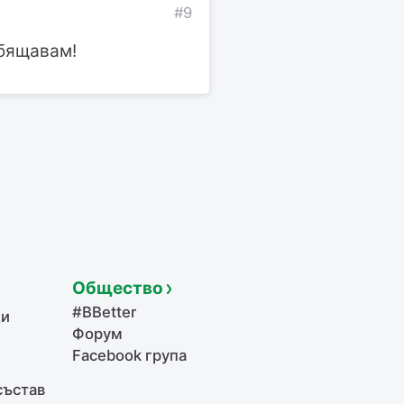
#9
обящавам!
Общество
#BBetter
щи
Форум
Facebook група
състав