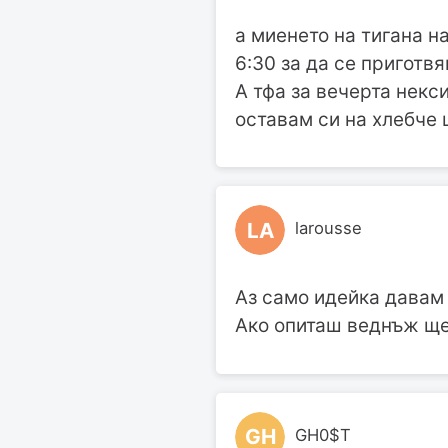
а миенето на тигана н
6:30 за да се приготвя
А тфа за вечерта некси
оставам си на хлебче 
LA
larousse
Аз само идейка давам 
Ако опиташ веднъж ще 
GH
GH0$T