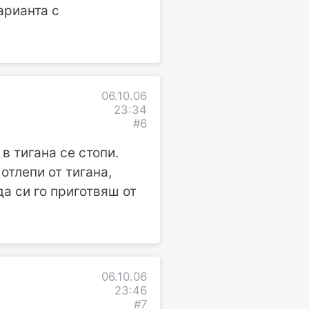
арианта с
06.10.06
23:34
#6
в тигана се стопи.
отлепи от тигана,
да си го приготвяш от
06.10.06
23:46
#7