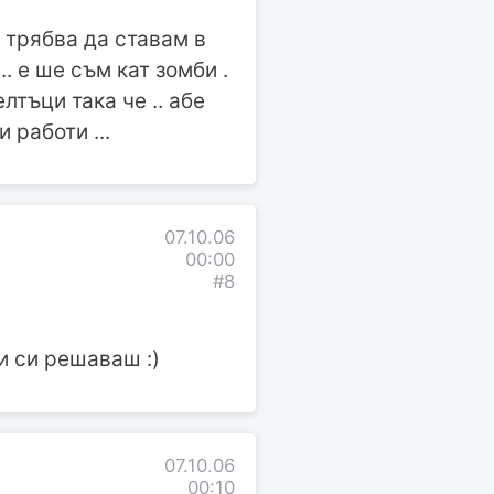
т трябва да ставам в
. е ше съм кат зомби .
лтъци така че .. абе
 работи ...
07.10.06
00:00
#8
и си решаваш :)
07.10.06
00:10