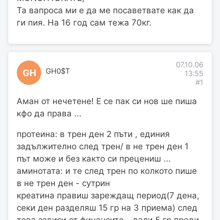
Та вапроса ми е да ме посаветвате как да
ги пия. На 16 год сам тежа 70кг.
07.10.06
GH0$T
GH
13:55
#1
Аман от нечетене! Е се пак си нов ше пиша
кфо да права ...
протеина: в трен ден 2 пъти , единия
задължително след трен/ в не трен ден 1
път може и без както си прецениш ...
аминотата: и те след трен по колкото пише
в не трен ден - сутрин
креатина правиш зареждащ период(7 дена,
секи ден разделяш 15 гр на 3 приема) след
това зависи от финансите - дали 5 гр преди