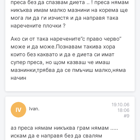
преса без да спазвам диета .. ! преса нямам
никъква имам малко мазнини на корема ще
мога ли да ги изчистя и да направя така
наречените плочки ?
Ако си от така наречените”с право черво”
може и да може.Познавам такива хора
които без каквато и да е диета си имат
супер преса, но щом казваш че имаш
мазнинки,трябва да се пмъчиш малко,няма
начин
19.10.06
Ivan.
IV
18:06
#9
аз преса нямам никъква грам нямам .....
искам да е направя без да свалям