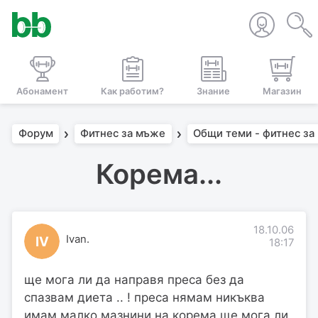
Абонамент
Как работим?
Знание
Магазин
Форум
Фитнес за мъже
Общи теми - фитнес за
Корема...
18.10.06
Ivan.
IV
18:17
ще мога ли да направя преса без да
спазвам диета .. ! преса нямам никъква
имам малко мазнини на корема ще мога ли