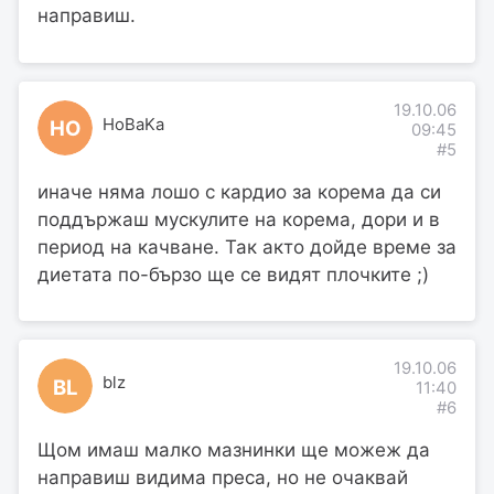
направиш.
19.10.06
HoBaKa
HO
09:45
#5
иначе няма лошо с кардио за корема да си
поддържаш мускулите на корема, дори и в
период на качване. Так акто дойде време за
диетата по-бързо ще се видят плочките ;)
19.10.06
blz
BL
11:40
#6
Щом имаш малко мазнинки ще можеж да
направиш видима преса, но не очаквай