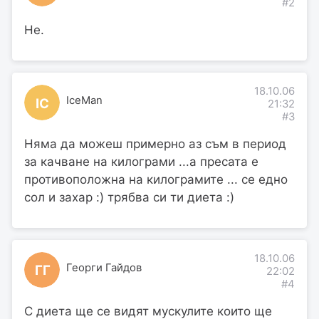
#2
Не.
18.10.06
IceMan
IC
21:32
#3
Няма да можеш примерно аз съм в период
за качване на килограми ...а пресата е
противоположна на килограмите ... се едно
сол и захар :) трябва си ти диета :)
18.10.06
Георги Гайдов
ГГ
22:02
#4
С диета ще се видят мускулите които ще