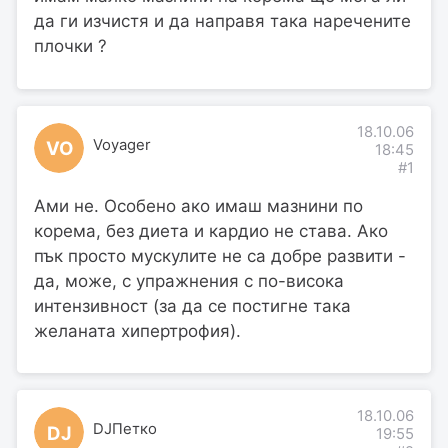
да ги изчистя и да направя така наречените
плочки ?
18.10.06
Voyager
VO
18:45
#1
Ами не. Особено ако имаш мазнини по
корема, без диета и кардио не става. Ако
пък просто мускулите не са добре развити -
да, може, с упражнения с по-висока
интензивност (за да се постигне така
желаната хипертрофия).
18.10.06
DJПетко
DJ
19:55