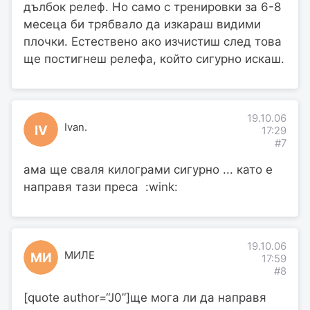
дълбок релеф. Но само с тренировки за 6-8
месеца би трябвало да изкараш видими
плочки. Естествено ако изчистиш след това
ще постигнеш релефа, който сигурно искаш.
19.10.06
Ivan.
IV
17:29
#7
ама ще сваля килограми сигурно ... като е
направя тази преса :wink:
19.10.06
МИЛЕ
МИ
17:59
#8
[quote author=“J0”]ще мога ли да направя