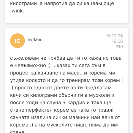
килограми ,а напротив да си качвам още
:wink:
19.10.06
IceMan
IC
19:06
#10
съжелявам че трябва да ти го кажа,но това
е невъзможно :) ...казах ти сега съм в
процес за качване на маса...и корема ми
утиде колкото и да го тренирам този корем !
:) просто едно от двете аз ти предлагам
качи си килограми обърни ги в мусколи и
после ходи на сауна + кардио и така ще
стане перфектен корем аз така го правя!
сауната извлича сички мазнини най вече от
корема :) а на мусколите нищо няма да им
стане .