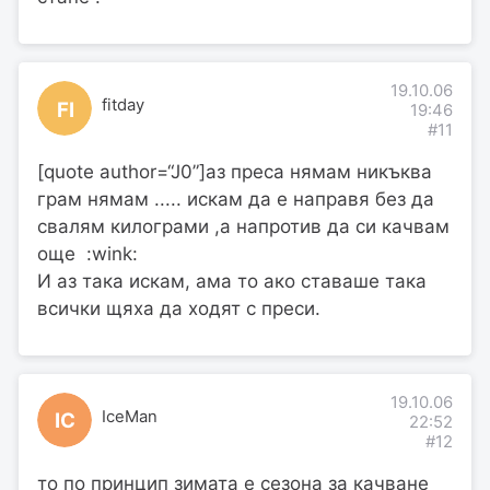
19.10.06
fitday
FI
19:46
#11
[quote author=“J0”]аз преса нямам никъква
грам нямам ..... искам да е направя без да
свалям килограми ,а напротив да си качвам
още :wink:
И аз така искам, ама то ако ставаше така
всички щяха да ходят с преси.
19.10.06
IceMan
IC
22:52
#12
то по принцип зимата е сезона за качване