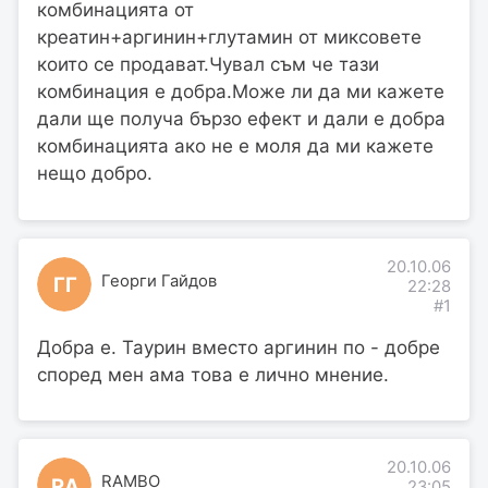
комбинацията от
креатин+аргинин+глутамин от миксовете
които се продават.Чувал съм че тази
комбинация е добра.Може ли да ми кажете
дали ще получа бързо ефект и дали е добра
комбинацията ако не е моля да ми кажете
нещо добро.
20.10.06
Георги Гайдов
ГГ
22:28
#1
Добра е. Таурин вместо аргинин по - добре
според мен ама това е лично мнение.
20.10.06
RAMBO
RA
23:05