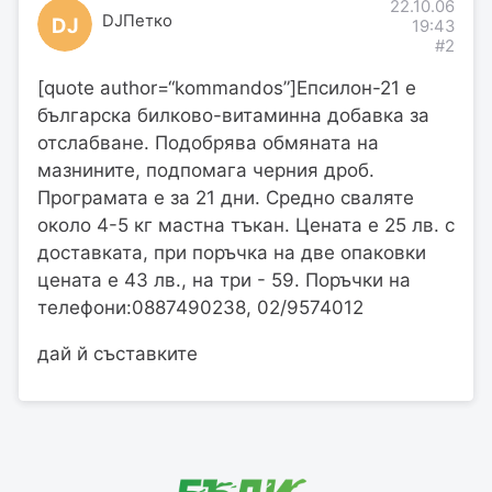
22.10.06
DJПетко
DJ
19:43
#2
[quote author=“kommandos”]Епсилон-21 е
българска билково-витаминна добавка за
отслабване. Подобрява обмяната на
мазнините, подпомага черния дроб.
Програмата е за 21 дни. Средно сваляте
около 4-5 кг мастна тъкан. Цената е 25 лв. с
доставката, при поръчка на две опаковки
цената е 43 лв., на три - 59. Поръчки на
телефони:0887490238, 02/9574012
дай й съставките