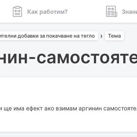
Как работим?
Знан
ителни добавки за покачване на тегло
Тема
нин-самостоят
и ще има ефект ако взимам аргинин самостояте