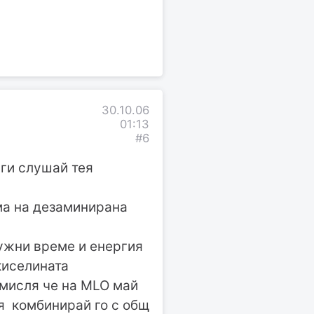
30.10.06
01:13
#6
 ги слушай тея
рма на дезаминирана
нужни време и енергия
киселината
 мисля че на MLO май
я комбинирай го с общ