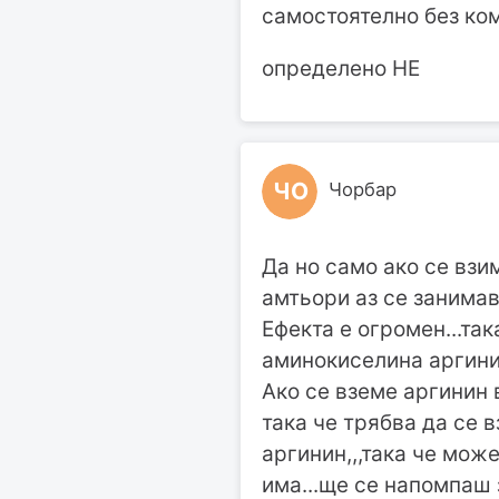
самостоятелно без ко
определено НЕ
ЧО
Чорбар
Да но само ако се взим
амтьори аз се занимав
Ефекта е огромен...та
аминокиселина аргин
Ако се вземе аргинин 
така че трябва да се 
аргинин,,,така че мож
има...ще се напомпаш