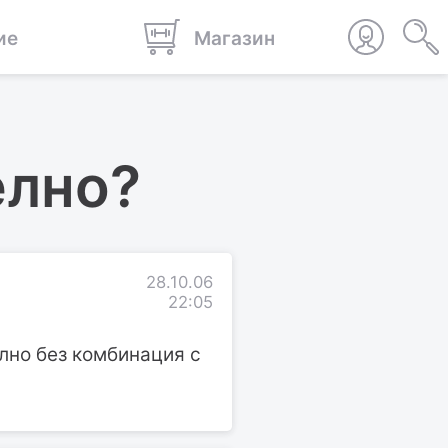
ие
Магазин
елно?
28.10.06
22:05
лно без комбинация с