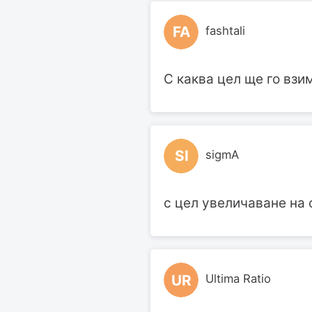
FA
fashtali
С каква цел ще го взи
SI
sigmA
с цел увеличаване на 
UR
Ultima Ratio