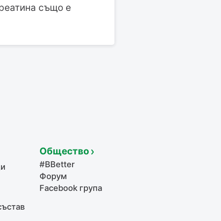
креатина също е
Общество
#BBetter
щи
Форум
Facebook група
състав