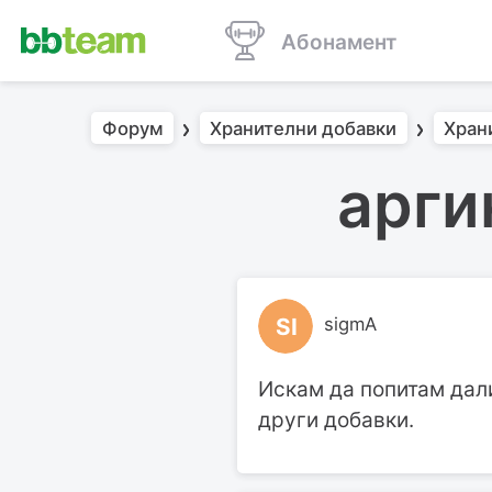
Абонамент
Форум
Хранителни добавки
Хран
арги
SI
sigmA
Искам да попитам дал
други добавки.