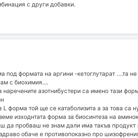
мбинация с други добавки.
а под формата на аргини -кетоглутарат ....та не
ам с биохимия....
ка наречените азотнибустери са имено тази фо
ин
в L форма той ще се катаболизита а за това са 
вземе изходнтата форма за биосинтеза на амино
еш да пробваш не знам дали има такъв продукт
 здраво обаче е противопоказно про шизофрени