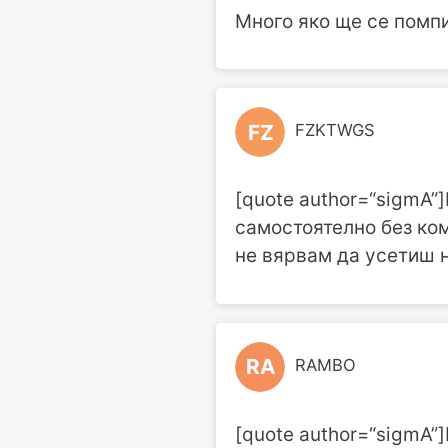
Много яко ще се помпи
FZ
FZKTWGS
[quote author=“sigmA”
самостоятелно без ко
не вярвам да усетиш н
RA
RAMBO
[quote author=“sigmA”