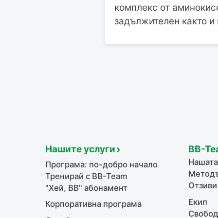
комплекс от аминокис
задължителен както и
Нашите услуги
BB-Te
Нашата
Програма: по-добро начало
Методъ
Тренирай с BB-Team
Отзиви
"Хей, ВВ" абонамент
Екип
Корпоративна програма
Свобод