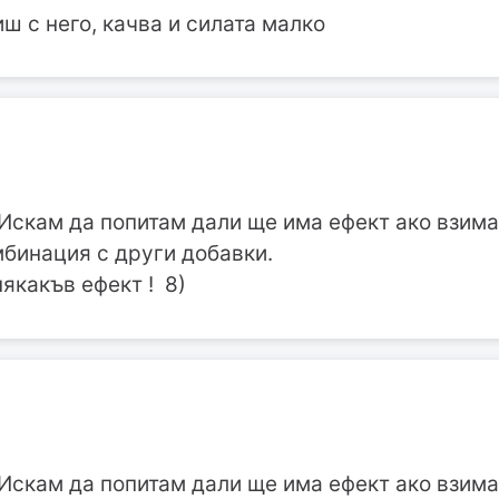
ш с него, качва и силата малко
]Искам да попитам дали ще има ефект ако взим
мбинация с други добавки.
якакъв ефект ! 8)
]Искам да попитам дали ще има ефект ако взим