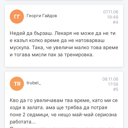
07.11.06
Георги Гайдов
ГГ
19:48
#4
Недей да бързаш. Лекаря не може да не ти
е казъл колко време да не натоварваш
мускула. Така, че увеличи малко това време
и тогава мисли пак за тренировка.
08.11.06
trubel_
TR
17:56
#5
Кво да го увеличавам тва време, като ми се
ходи в залата. ама ще трябва да потрая
поне 2 седмици, че нещо май-май сериозна
работата...