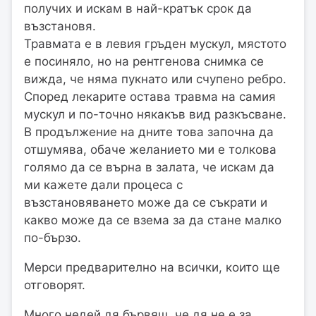
получих и искам в най-кратък срок да
възстановя.
Травмата е в левия гръден мускул, мястото
е посиняло, но на рентгенова снимка се
вижда, че няма пукнато или счупено ребро.
Според лекарите остава травма на самия
мускул и по-точно някакъв вид разкъсване.
В продължение на дните това започна да
отшумява, обаче желанието ми е толкова
голямо да се върна в залата, че искам да
ми кажете дали процеса с
възстановяването може да се съкрати и
какво може да се взема за да стане малко
по-бързо.
Мерси предварително на всички, които ще
отговорят.
Много недей дя бървяш, че дя не е за