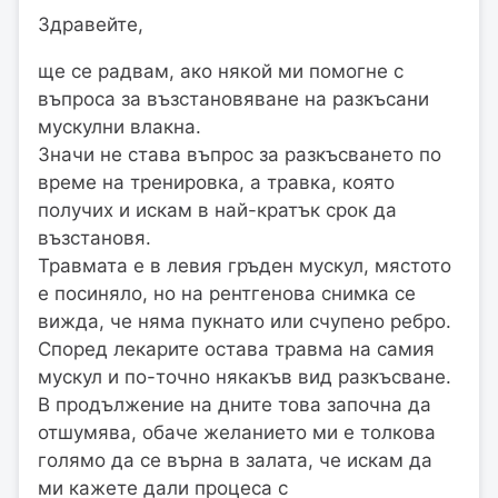
Здравейте,
ще се радвам, ако някой ми помогне с
въпроса за възстановяване на разкъсани
мускулни влакна.
Значи не става въпрос за разкъсването по
време на тренировка, а травка, която
получих и искам в най-кратък срок да
възстановя.
Травмата е в левия гръден мускул, мястото
е посиняло, но на рентгенова снимка се
вижда, че няма пукнато или счупено ребро.
Според лекарите остава травма на самия
мускул и по-точно някакъв вид разкъсване.
В продължение на дните това започна да
отшумява, обаче желанието ми е толкова
голямо да се върна в залата, че искам да
ми кажете дали процеса с