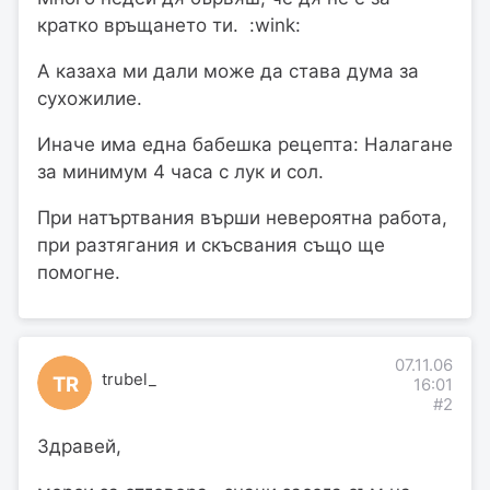
кратко връщането ти. :wink:
А казаха ми дали може да става дума за
сухожилие.
Иначе има една бабешка рецепта: Налагане
за минимум 4 часа с лук и сол.
При натъртвания върши невероятна работа,
при разтягания и скъсвания също ще
помогне.
07.11.06
trubel_
TR
16:01
#2
Здравей,