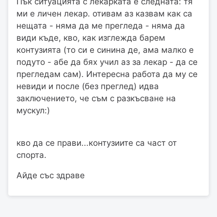
Пък ситуацията с лекарката е следната: тя
ми е личен лекар. отивам аз казвам как са
нещата - няма да ме прегледа - няма да
види къде, кво, как изглежда барем
контузията (то си е синина де, ама малко е
подуто - абе да бях учил аз за лекар - да се
прегледам сам). Интересна работа да му се
невиди и после (без преглед) идва
заключението, че съм с разкъсване на
мускул:)
кво да се прави...контузиите са част от
спорта.
Айде със здраве