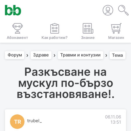
Абонамент
Как работим?
Знание
Магазин
Форум
Здраве
Травми и контузии
Тема
Разкъсване на
мускул по-бързо
възстановяване!.
06.11.06
trubel_
TR
13:51