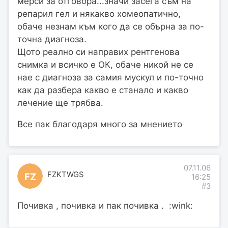
мерси за отговора...значи засега съм на
репарил гел и някакво хомеопатично,
обаче незнам към кого да се обърна за по-
точна диагноза.
Щото реално си направих рентгенова
снимка и всичко е ОК, обаче никой не се
нае с диагноза за самия мускул и по-точно
как да разбера какво е станало и какво
лечение ще трябва.
Все пак благодаря много за мнението
07.11.06
FZKTWGS
FZ
16:25
#3
Почивка , почивка и пак почивка . :wink: