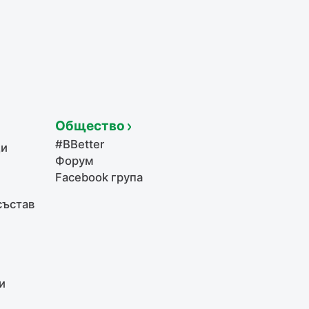
Общество
#BBetter
щи
Форум
Facebook група
състав
и