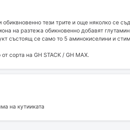
 обиквновенно тези трите и още няколко се съ
мона на разтежа обикновенно добавят глутамин
дукт състоящ се само то 5 аминокиселини и сти
 от сорта на GH STACK / GH MAX.
яма на кутииката