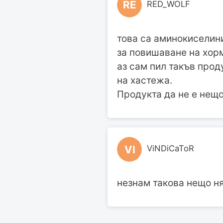
RE
RED_WOLF
това са аминокиселини
за повишаване на хор
аз сам пил такъв про
на хастежа.
Продукта да не е нещо
VI
ViNDiCaToR
незнам такова нещо н