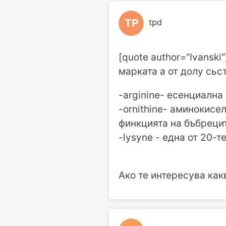
TP
tpd
[quote author=“Ivanski
марката а от долу сьс
-arginine- есенциална
-ornithine- аминокисел
финкцията на бъбрецит
-lysyne - една от 20-
Ако те интересува как