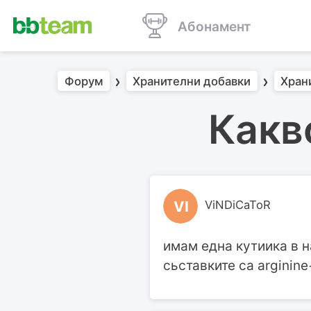
Абонамент
Форум
Хранителни добавки
Хран
Какв
VI
ViNDiCaToR
имам една кутиика в на
сьставките са arginin