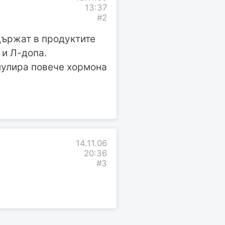
13:37
#2
държат в продуктите
 и Л-допа.
мулира повече хормона
14.11.06
20:36
#3