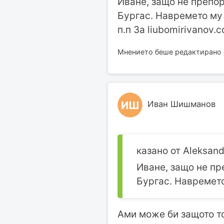
Иване, защо не препор
Бургас. Навремето му
п.п За liubomirivanov.
Мнението беше редактирано от
ИШ
Иван Шишманов
казано от Aleksand
Иване, защо не пр
Бургас. Навремето
Ами може би защото то