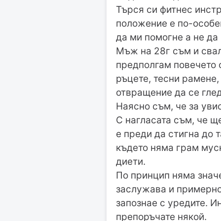
Търся си фитнес инстр
положение е по-особен
да ми помогне а не да
Мъж на 28г съм и свал
предполгам повечето о
ръцете, тесни рамене,
отвращение да се глед
Наясно съм, че за уви
С нагласата съм, че 
е преди да стигна до 
където няма грам муск
диети.
По принцип няма значен
заслужава и примерно 
запознае с уредите. И
препоръчате някой.