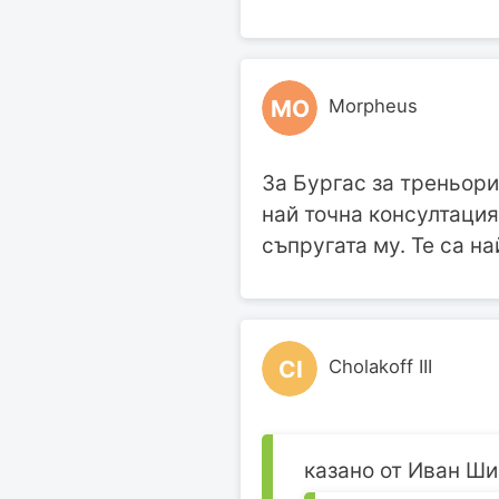
MO
Morpheus
За Бургас за треньори
най точна консултация
съпругата му. Те са на
CI
Cholakoff III
казано от Иван Ши