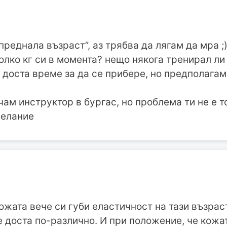
преднала възраст”, аз трябва да лягам да мра ;
олко кг си в момента? нещо някога тренирал ли
 доста време за да се прибере, но предполагам,
чам инструктор в бургас, но проблема ти не е 
желание
кожата вече си губи еластичност на тази възраст
 доста по-различно. И при положение, че кожат