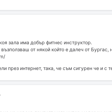
коя зала има добър фитнес инструктор.
възползваш от някой който е далеч от Бургас, 
om/
ли през интернет, така, че съм сигурен че и с 
v