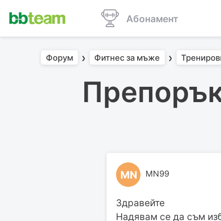
Абонамент
Форум
Фитнес за мъже
Трениров
Препорък
MN
MN99
Здравейте
Надявам се да съм из