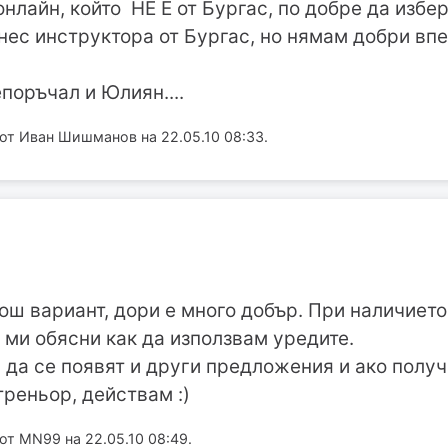
нлайн, който НЕ Е от Бургас, по добре да избе
нес инструктора от Бургас, но нямам добри вп
поръчал и Юлиян....
т Иван Шишманов на 22.05.10 08:33.
лош вариант, дори е много добър. При наличиет
 ми обясни как да използвам уредите.
 да се появят и други предложения и ако полу
треньор, действам :)
т MN99 на 22.05.10 08:49.