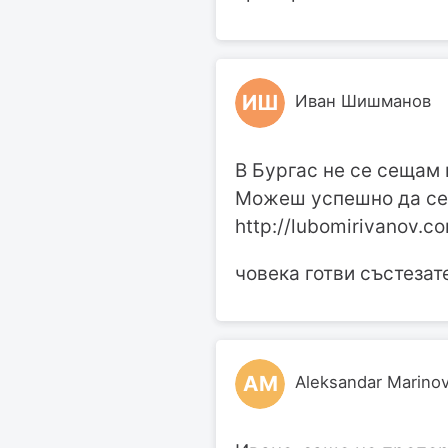
ИШ
Иван Шишманов
В Бургас не се сещам 
Можеш успешно да се 
http://lubomirivanov.c
човека готви състезате
AM
Aleksandar Marino