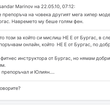
sandar Marinov на 22.05.10, 07:12:
е препоръча на човека другият мега хипер мод
ргас. Навремето му беше голям фен.
о този за който си мислиш НЕ Е от Бургас, в сл
епоръчвам онлайн, който НЕ Е от Бургас, по доб
фитнес инструктора от Бургас, но нямам добр
им.
 препоръчал и Юлиян....
говорите?