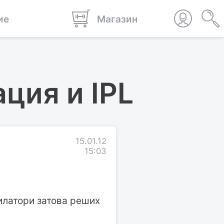
ие
Магазин
ция и IPL
15.01.12
15:03
пилатори затова реших