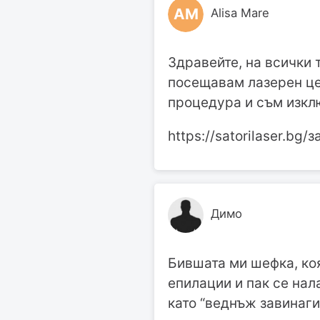
AM
Alisa Mare
Здравейте, на всички
посещавам лазерен це
процедура и съм изкл
https://satorilaser.bg/з
Димо
Бившата ми шефка, коя
епилации и пак се нал
като “веднъж завинаги