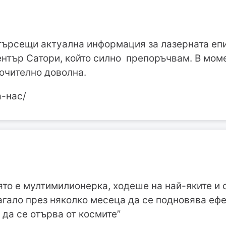
 търсещи актуална информация за лазерната еп
нтър Сатори, който силно препоръчвам. В моме
ючително доволна.
а-нас/
то е мултимилионерка, ходеше на най-яките и 
агало през няколко месеца да се подновява еф
 да се отърва от космите”