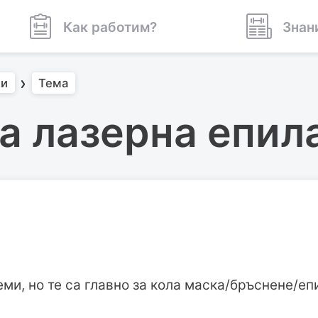
Как работим?
Знан
ми
Тема
а лазерна епила
еми, но те са главно за кола маска/бръснене/е