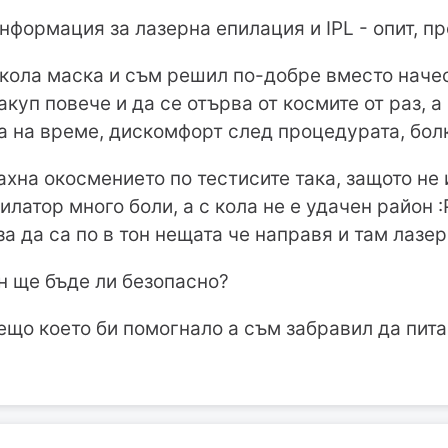
нформация за лазерна епилация и IPL - опит, п
 кола маска и съм решил по-добре вместо наче
акуп повече и да се отърва от космите от раз, а
ба на време, дискомфорт след процедурата, болк
хна окосмението по тестисите така, защото не 
илатор много боли, а с кола не е удачен район 
 за да са по в тон нещата че направя и там лазер
н ще бъде ли безопасно?
нещо което би помогнало а съм забравил да пит