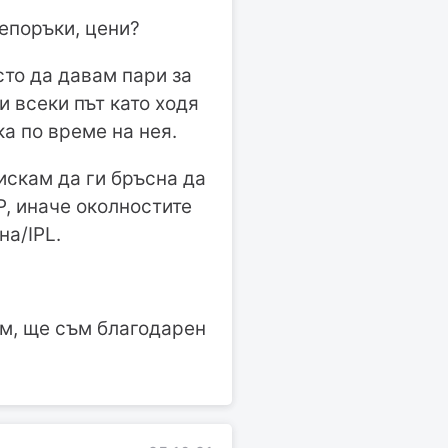
репоръки, цени?
сто да давам пари за
 и всеки път като ходя
а по време на нея.
искам да ги бръсна да
:Р, иначе околностите
на/IPL.
ам, ще съм благодарен