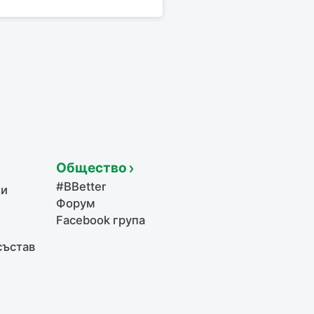
Общество
#BBetter
щи
Форум
Facebook група
състав