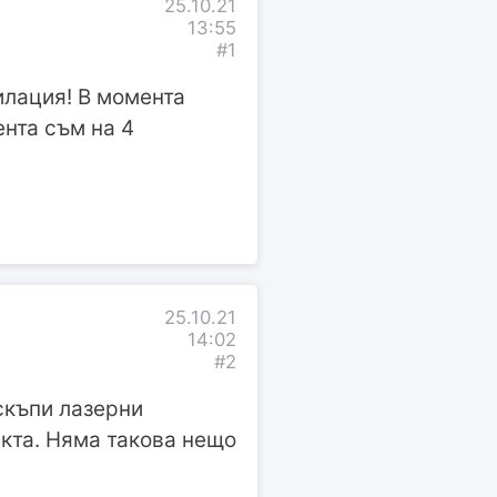
25.10.21
13:55
#1
илация! В момента
нта съм на 4
25.10.21
14:02
#2
скъпи лазерни
екта. Няма такова нещо