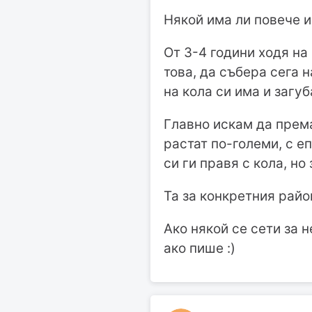
Някой има ли повече и
От 3-4 години ходя на
това, да събера сега н
на кола си има и загу
Главно искам да према
растат по-големи, с еп
си ги правя с кола, но
Та за конкретния райо
Ако някой се сети за 
ако пише :)