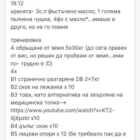
19.12
храната- 3с.л фъстъчено масло, 1 голяма
пълнена чушка, 4фх с масло*...имаше и
друго, но не го помня
тренировка
A обръщане от земя 5х30кг (до сега правех
от вис, но реших да пробвам от земя...еми
по- трудно е :D)
4х
В1 странично разтаряне DB 2x7кг
В2 скок на лежанка х 10
В3 това, като алтернатива на хвърляне на
медицинска топка——>
https://www.youtube.com/watch?v=KT2-
XjXpzbI х10
B4 дълъг скок х10
В5 лицеви опори х 12 (бе трябвало пак да е