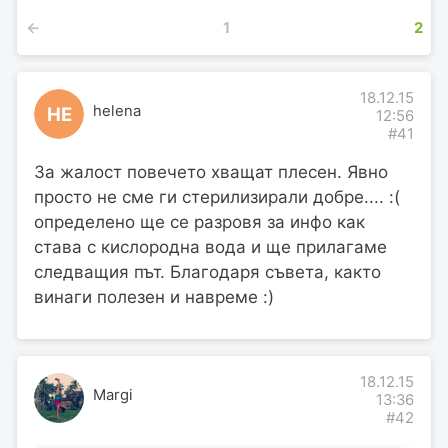
←
1
2
18.12.15
helena
HE
12:56
#41
За жалост повечето хващат плесен. Явно
просто не сме ги стерилизирали добре.... :(
определено ще се разровя за инфо как
става с кислородна вода и ще прилагаме
следващия път. Благодаря съвета, както
винаги полезен и навреме :)
18.12.15
Margi
13:36
#42