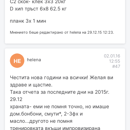
С2 скок- клек 3х3 20кг
D хип тръст 6х8 62.5 кг
планк 3х 1 мин
Мнението беше редактирано от helena на 29.12.15 12:23.
02.01.16
helena
HE
12:55
#47
Честита нова години на всички! Желая ви
здраве и щастие.
Така отчета за последните дни на 2015г.
29.12
храната- еми не помня точно, но имаше
дом.бонбони, смути*, 2-3фх и
масло...другото не помня
тренировката вкъщи импровизирана