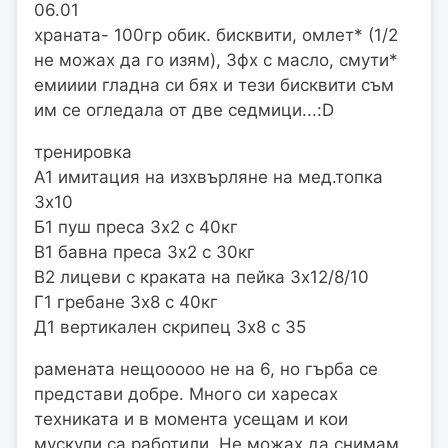
06.01
храната- 100гр обик. бисквити, омлет* (1/2
не можах да го изям), 3фх с масло, смути*
емииии гладна си бях и тези бисквити съм
им се огледала от две седмици...:D
тренировка
А1 имитация на изхвърляне на мед.топка
3х10
Б1 пуш преса 3х2 с 40кг
В1 бавна преса 3х2 с 30кг
В2 лицеви с краката на пейка 3х12/8/10
Г1 гребане 3х8 с 40кг
Д1 вертикален скрипец 3х8 с 35
рамената нещооооо не на 6, но гърба се
представи добре. Много си харесах
техниката и в момента усещам и кои
мускули са работили. Не можах да снимам