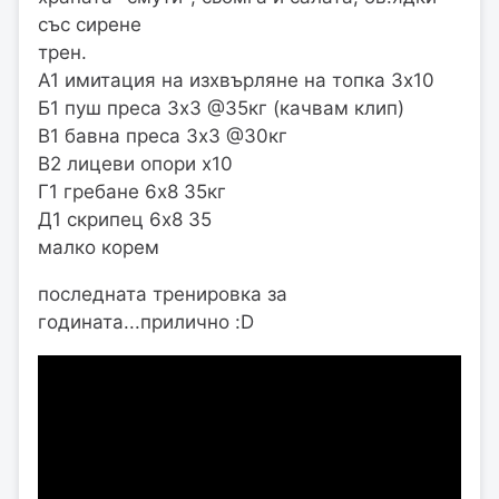
със сирене
трен.
А1 имитация на изхвърляне на топка 3х10
Б1 пуш преса 3х3 @35кг (качвам клип)
В1 бавна преса 3х3 @30кг
В2 лицеви опори х10
Г1 гребане 6х8 35кг
Д1 скрипец 6х8 35
малко корем
последната тренировка за
годината...прилично :D