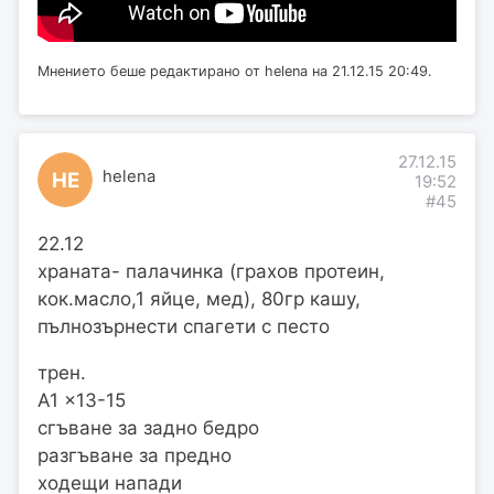
Мнението беше редактирано от helena на 21.12.15 20:49.
27.12.15
helena
HE
19:52
#45
22.12
храната- палачинка (грахов протеин,
кок.масло,1 яйце, мед), 80гр кашу,
пълнозърнести спагети с песто
трен.
A1 x13-15
сгъване за задно бедро
разгъване за предно
ходещи напади