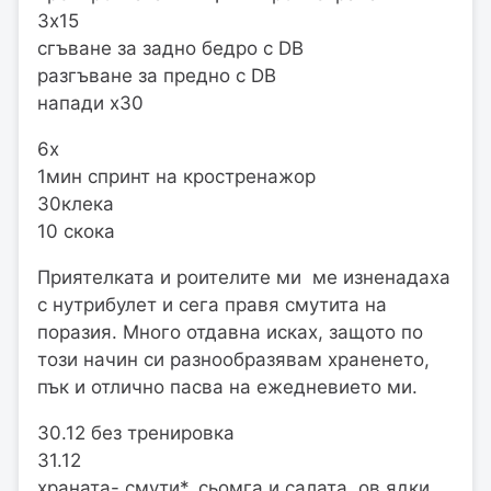
3х15
сгъване за задно бедро с DB
разгъване за предно с DB
напади х30
6х
1мин спринт на кростренажор
30клека
10 скока
Приятелката и роителите ми ме изненадаха
с нутрибулет и сега правя смутита на
поразия. Много отдавна исках, защото по
този начин си разнообразявам храненето,
пък и отлично пасва на ежедневието ми.
30.12 без тренировка
31.12
храната- смути*, сьомга и салата, ов.ядки