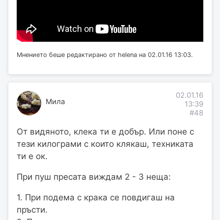
Мнението беше редактирано от helena на 02.01.16 13:03.
02.01.16
Мила
13:39
#48
От видяното, клека ти е добър. Или поне с
тези килограми с които клякаш, техниката
ти е ок.
При пуш пресата виждам 2 - 3 неща:
1. При подема с крака се повдигаш на
пръсти.