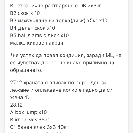
В1 странично разтваряне с DB 2х6кг
В2 скок х 10
В3 изхвърляне на топка(диск) х5кг х10
В4 дълъг скок х10
В5 ball slams с диск х10
малко кикове накрая
*не успях да правя кондиция, заради МЦ не
се чувствах добре, но иначе прилично на
обръщането.
27.12 храната я вписах по-горе, ден за
лежане и оплакване колко е гадно да си
жена :D
28.12
А box jump x10
В клек 3х3 65кг
С1 бавен клек 3х3 40кг