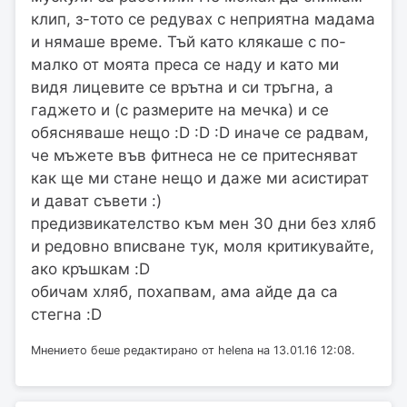
клип, з-тото се редувах с неприятна мадама
и нямаше време. Тъй като клякаше с по-
малко от моята преса се наду и като ми
видя лицевите се врътна и си тръгна, а
гаджето и (с размерите на мечка) и се
обясняваше нещо :D :D :D иначе се радвам,
че мъжете във фитнеса не се притесняват
как ще ми стане нещо и даже ми асистират
и дават съвети :)
предизвикателство към мен 30 дни без хляб
и редовно вписване тук, моля критикувайте,
ако кръшкам :D
обичам хляб, похапвам, ама айде да са
стегна :D
Мнението беше редактирано от helena на 13.01.16 12:08.