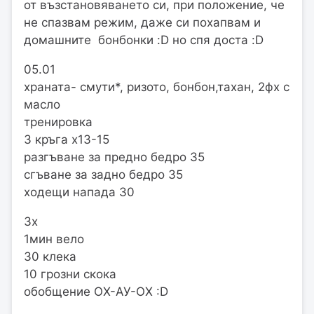
от възстановяването си, при положение, че
не спазвам режим, даже си похапвам и
домашните бонбонки :D но спя доста :D
05.01
храната- смути*, ризото, бонбон,тахан, 2фх с
масло
тренировка
3 кръга х13-15
разгъване за предно бедро 35
сгъване за задно бедро 35
ходещи напада 30
3х
1мин вело
30 клека
10 грозни скока
обобщение ОХ-АУ-ОХ :D