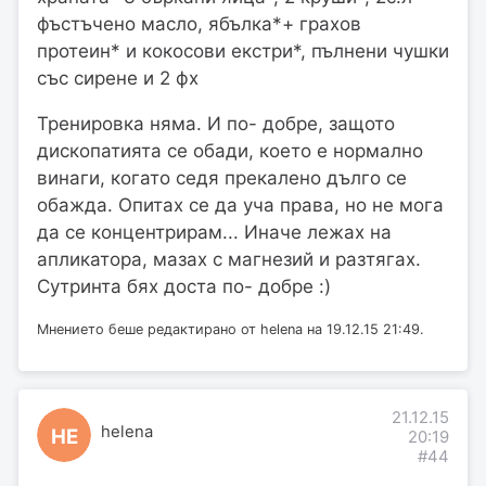
фъстъчено масло, ябълка*+ грахов
протеин* и кокосови екстри*, пълнени чушки
със сирене и 2 фх
Тренировка няма. И по- добре, защото
дископатията се обади, което е нормално
винаги, когато седя прекалено дълго се
обажда. Опитах се да уча права, но не мога
да се концентрирам... Иначе лежах на
апликатора, мазах с магнезий и разтягах.
Сутринта бях доста по- добре :)
Мнението беше редактирано от helena на 19.12.15 21:49.
21.12.15
helena
HE
20:19
#44