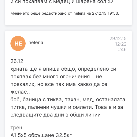
и си похапвам с медец и шарена сол :D
Мнението беше редактирано от helena на 27.12.15 19:53.
29.12.15
helena
HE
12:22
#46
26.12
хрната ще я впиша общо, определено си
похпвах без много огрничения... не
прекалих, но все пак има какво да се
желае..
боб, баница с тиква, тахан, мед, останалата
питка, пълнени чушки и омлети. Това е и за
следващите два дни в общи линии
трен.
А1 5х5 обръщане 32.5кг