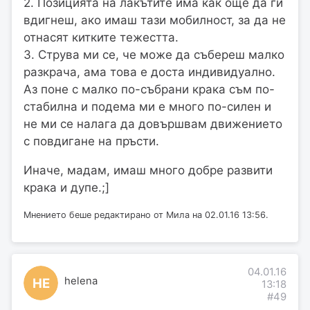
2. Позицията на лакътите има как още да ги
вдигнеш, ако имаш тази мобилност, за да не
отнасят китките тежестта.
3. Струва ми се, че може да събереш малко
разкрача, ама това е доста индивидуално.
Аз поне с малко по-събрани крака съм по-
стабилна и подема ми е много по-силен и
не ми се налага да довършвам движението
с повдигане на пръсти.
Иначе, мадам, имаш много добре развити
крака и дупе.;]
Мнението беше редактирано от Мила на 02.01.16 13:56.
04.01.16
helena
HE
13:18
#49