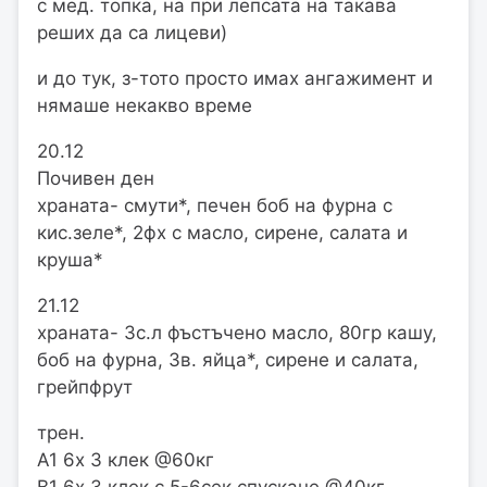
с мед. топка, на при лепсата на такава
реших да са лицеви)
и до тук, з-тото просто имах ангажимент и
нямаше некакво време
20.12
Почивен ден
храната- смути*, печен боб на фурна с
кис.зеле*, 2фх с масло, сирене, салата и
круша*
21.12
храната- 3с.л фъстъчено масло, 80гр кашу,
боб на фурна, 3в. яйца*, сирене и салата,
грейпфрут
трен.
А1 6х 3 клек @60кг