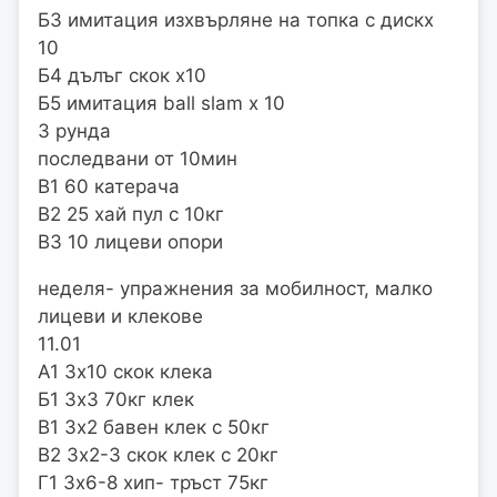
Б3 имитация изхвърляне на топка с дискх
10
Б4 дълъг скок х10
Б5 имитация ball slam х 10
3 рунда
последвани от 10мин
В1 60 катерача
В2 25 хай пул с 10кг
В3 10 лицеви опори
неделя- упражнения за мобилност, малко
лицеви и клекове
11.01
А1 3х10 скок клека
Б1 3х3 70кг клек
В1 3х2 бавен клек с 50кг
В2 3х2-3 скок клек с 20кг
Г1 3х6-8 хип- тръст 75кг