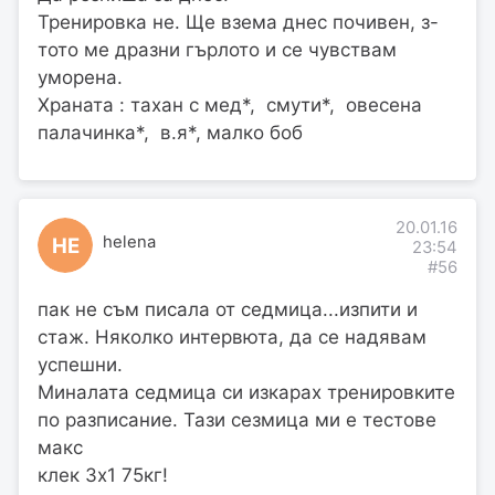
Тренировка не. Ще взема днес почивен, з-
тото ме дразни гърлото и се чувствам
уморена.
Храната : тахан с мед*, смути*, овесена
палачинка*, в.я*, малко боб
20.01.16
helena
HE
23:54
#56
пак не съм писала от седмица...изпити и
стаж. Няколко интервюта, да се надявам
успешни.
Миналата седмица си изкарах тренировките
по разписание. Тази сезмица ми е тестове
макс
клек 3х1 75кг!