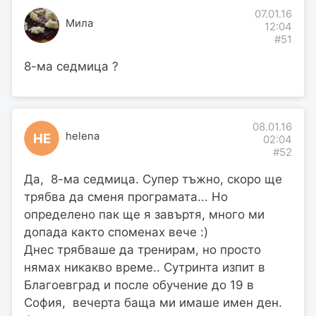
07.01.16
Мила
12:04
#51
8-ма седмица ?
08.01.16
helena
HE
02:04
#52
Да, 8-ма седмица. Супер тъжно, скоро ще
трябва да сменя програмата... Но
определено пак ще я завъртя, много ми
допада както споменах вече :)
Днес трябваше да тренирам, но просто
нямах никакво време.. Сутринта изпит в
Благоевград и после обучение до 19 в
София, вечерта баща ми имаше имен ден.