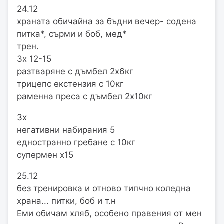
24.12
храната обичайна за бъдни вечер- содена
питка*, сърми и боб, мед*
трен.
3х 12-15
разтваряне с дъмбел 2х6кг
трицепс екстензия с 10кг
раменна преса с дъмбел 2х10кг
3х
негативни набирания 5
едностранно гребане с 10кг
супермен х15
25.12
без тренировка и отново типчно коледна
храна... питки, боб и т.н
Еми обичам хляб, особено правения от мен