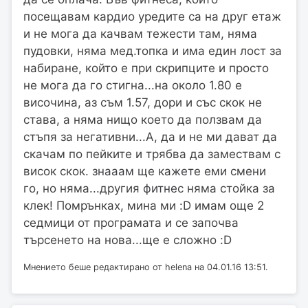
посещавам кардио уредите са на друг етаж
и не мога да качвам тежести там, няма
пудовки, няма мед.топка и има един лост за
набиране, който е при скрипците и просто
не мога да го стигна...на около 1.80 е
височина, аз съм 1.57, дори и със скок не
става, а няма нищо което да ползвам да
стъпя за негативни...А, да и не ми дават да
скачам по пейките и трябва да замествам с
висок скок. знааам ще кажете еми смени
го, но няма...другия фитнес няма стойка за
клек! Помрънках, мина ми :D имам още 2
седмици от програмата и се започва
търсенето на нова...ще е сложно :D
Мнението беше редактирано от helena на 04.01.16 13:51.