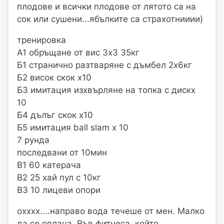
плодове и всички плодове от лятото са на
сок или сушени...ябълките са страхотнииии)
тренировка
А1 обръщане от вис 3х3 35кг
Б1 странично разтваряне с дъмбел 2х6кг
Б2 висок скок х10
Б3 имитация изхвърляне на топка с дискх
10
Б4 дълъг скок х10
Б5 имитация ball slam х 10
7 рунда
последвани от 10мин
В1 60 катерача
В2 25 хай пул с 10кг
В3 10 лицеви опори
охххх....направо вода течеше от мен. Малко
да се оплача. Във фитнеса, който