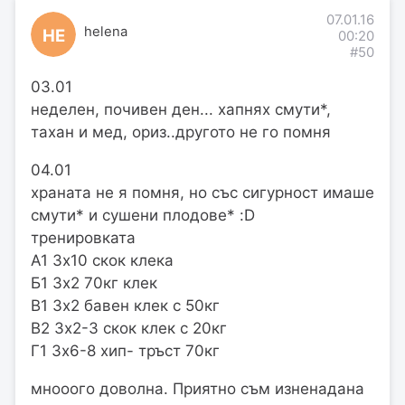
07.01.16
helena
HE
00:20
#50
03.01
неделен, почивен ден... хапнях смути*,
тахан и мед, ориз..другото не го помня
04.01
храната не я помня, но със сигурност имаше
смути* и сушени плодове* :D
тренировката
А1 3х10 скок клека
Б1 3х2 70кг клек
В1 3х2 бавен клек с 50кг
В2 3х2-3 скок клек с 20кг
Г1 3х6-8 хип- тръст 70кг
мнооого доволна. Приятно съм изненадана