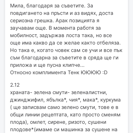
Мила, благодаря за съветите. За
повдигането на пръсти и аз видях, доста
сериозна грешка. Арак позицията я
заучавам още. В момента работя за
мобилност, задържав лоста така, но все
още има какво да се желае както отбеляза.
Но така е, когато човек сам се учи и все пък
съм благодарна за съветите в сряда ще ги
приложа и ще пусна клипче...
Относно комплимента Тенк ЮЮЮЮ :D
2.12
храната- зелена смути- зеленалистни,
джинджифил, ябълка*, чия*, мака*, куркума
( ще записвам само зелено смути, тове е в
общи линии рецептата, като просто сменям
плода), омлет, сирене, ризото, сушени
плодове*(имаме си машинка за сушене на