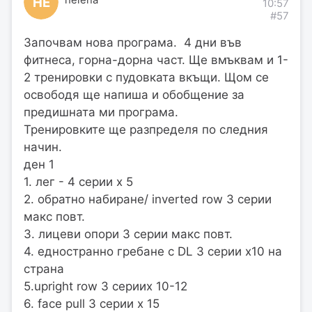
HE
10:57
#57
Започвам нова програма. 4 дни във
фитнеса, горна-дорна част. Ще вмъквам и 1-
2 тренировки с пудовката вкъщи. Щом се
освободя ще напиша и обобщение за
предишната ми програма.
Тренировките ще разпределя по следния
начин.
ден 1
1. лег - 4 серии х 5
2. обратно набиране/ inverted row 3 серии
макс повт.
3. лицеви опори 3 серии макс повт.
4. едностранно гребане с DL 3 серии х10 на
страна
5.upright row 3 сериих 10-12
6. face pull 3 серии х 15