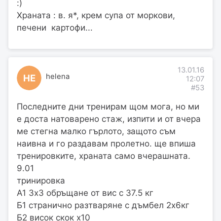
:)
Храната : в. я*, крем супа от моркови,
печени картофи...
13.01.16
helena
HE
12:07
#53
Последните дни тренирам щом мога, но ми
е доста натоварено стаж, изпити и от вчера
ме стегна малко гърлото, защото съм
наивна и го раздавам пролетно. ще впиша
тренировките, храната само вчерашната.
9.01
тринировка
А1 3х3 обръщане от вис с 37.5 кг
Б1 странично разтваряне с дъмбел 2х6кг
Б2 висок скок х10