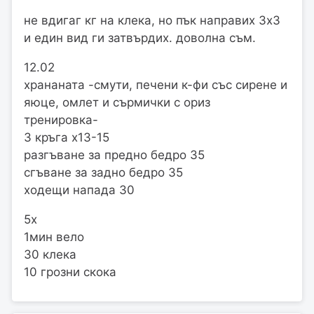
не вдигаг кг на клека, но пък направих 3х3
и един вид ги затвърдих. доволна съм.
12.02
хрананата -смути, печени к-фи със сирене и
яюце, омлет и сърмички с ориз
тренировка-
3 кръга х13-15
разгъване за предно бедро 35
сгъване за задно бедро 35
ходещи напада 30
5х
1мин вело
30 клека
10 грозни скока