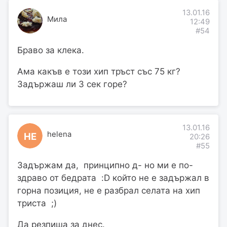
13.01.16
Мила
12:49
#54
Браво за клека.
Ама какъв е този хип тръст със 75 кг?
Задържаш ли 3 сек горе?
13.01.16
helena
HE
20:26
#55
Задържам да, принципно д- но ми е по-
здраво от бедрата :D който не е задържал в
горна позиция, не е разбрал селата на хип
триста ;)
Да резпиша за днес.