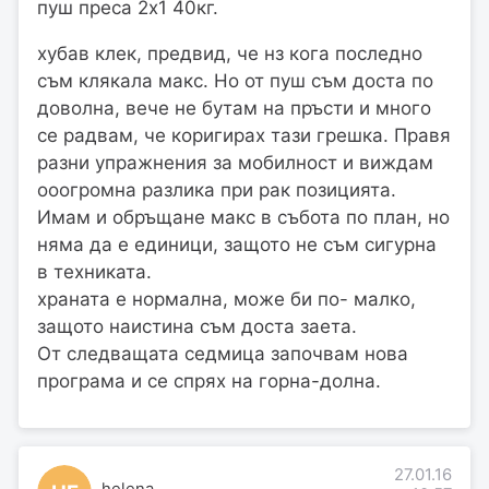
пуш преса 2х1 40кг.
хубав клек, предвид, че нз кога последно
съм клякала макс. Но от пуш съм доста по
доволна, вече не бутам на пръсти и много
се радвам, че коригирах тази грешка. Правя
разни упражнения за мобилност и виждам
ооогромна разлика при рак позицията.
Имам и обръщане макс в събота по план, но
няма да е единици, защото не съм сигурна
в техниката.
храната е нормална, може би по- малко,
защото наистина съм доста заета.
От следващата седмица започвам нова
програма и се спрях на горна-долна.
27.01.16
helena