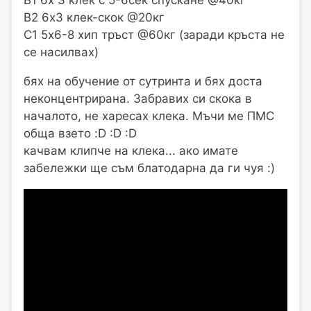
В1 6х 3 клек с 5-6сек спускане @40кг
В2 6х3 клек-скок @20кг
С1 5х6-8 хип тръст @60кг (заради кръста не
се насилвах)
бях на обучение от сутринта и бях доста
неконцентрирана. Забравих си скока в
началото, не харесах клека. Мъчи ме ПМС
обща взето :D :D :D
качвам клипче на клека... ако имате
забележки ще съм блатодарна да ги чуя :)