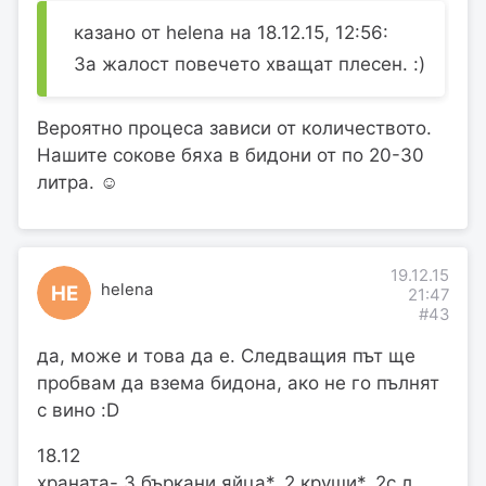
казано от helena на 18.12.15, 12:56:
За жалост повечето хващат плесен. :)
Вероятно процеса зависи от количеството.
Нашите сокове бяха в бидони от по 20-30
литра. ☺
19.12.15
helena
HE
21:47
#43
да, може и това да е. Следващия път ще
пробвам да взема бидона, ако не го пълнят
с вино :D
18.12
храната- 3 бъркани яйца*, 2 круши*, 2с.л