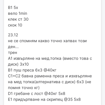
B1 5х
вело 1min
клек ст 30
скок 10
23.12
не се спомням какво точно хапвах този
ден...
трен
А1 извърляне на мед.топка (вместо това с
диск) 3х10
В1 пуш преса 6х3 @40кг
С1+C2 бавна раменна преса и изхвърляне
на мед топка(алтернатива с диск) 6х3 (не
помня точно кг)
D1 гребане с лост @40кг 5х8
Е1 придърпване на скрипец @35 5х8