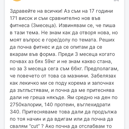
Здравейте на всички! Аз съм на 17 години
171 висок и съм сравнително нов във
фитнеса (3месеца). Извинявам се, че пиша
в тази тема. Не знам как да отворя нова, но
моят въпрос е горе/долу по темата. Реших
да почна фитнес и да се опитам да се
вкарам във форма. Преди 3 месеца когато
почвах аз бях 59кг и не знам какво стана,
но за 3 месеца сега съм 66кг. Предполагам,
че повечето от това са мазнини. Забелязах
как лекичко ми се поду корема и започнах
да зътлъстявам, и почна да ме притеснява
дали не греша някъде. Ям средно на ден по
2750калории, 140 протеин, въглехидрати
340. Притесняваме това дали да продължа
по тоя начин и да вдигам или да почна да
свалям “cut” ? Ако почна да отслабвам то