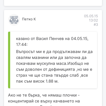
05.05.15
Петко К
13:02
#3
казано от Васил Пенчев на 04.05.15,
17:44:
Въпросът ми е да продължавам ли да
свалям мазнини или да започна да
покачвам мускулна маса.Изобщо не
съм доволен от дефиницията ,но ме е
страх че ще стана твърде слаб ,все
пак съм висок 1.88 м.
Ако не те бърка, че нямаш плочки -
концентирай се върху качването на