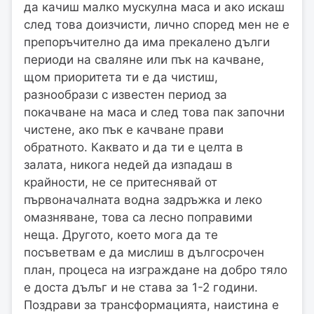
да качиш малко мускулна маса и ако искаш
след това доизчисти, лично според мен не е
препоръчително да има прекалено дълги
периоди на сваляне или пък на качване,
щом приоритета ти е да чистиш,
разнообрази с известен период за
покачване на маса и след това пак започни
чистене, ако пък е качване прави
обратното. Каквато и да ти е целта в
залата, никога недей да изпадаш в
крайности, не се притеснявай от
първоначалната водна задръжка и леко
омазняване, това са лесно поправими
неща. Другото, което мога да те
посъветвам е да мислиш в дългосрочен
план, процеса на изграждане на добро тяло
е доста дълъг и не става за 1-2 години.
Поздрави за трансформацията, наистина е