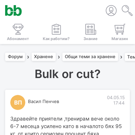
Абонамент
Как работим?
Знание
Магазин
Форум
Хранене
Общи теми за хранене
Те
Bulk or cut?
04.05.15
Васил Пенчев
ВП
17:44
Здравейте приятели ,тренирам вече около
6-7 месеца усилено като в началото бях 95
кг. от които сериозен процент бяха