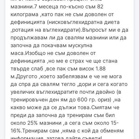
мазнини.7 месеца по-късно съм 82
килограма ,като пак не съм доволен от
дефиницията (нисковъглехидратна диета
,ротация на въглехидрати).Въпросът ми е да
продължавам ли да свалям мазнини или да
започна да покачвам мускулна
маса.Изобщо не съм доволен от
дефиницията ,но ме е страх че ще стана
твърде слаб ,все пак съм висок 1.88
м.Другото ,което забелязвам е че не мога
да спра да свалям тегло ,дори и сега когато
увеличих въглехидратите почти двойно (в
тренировъчен ден ям до 600 гр. ориз) ,на
какво може да се дължи това.Смятам че
преди да започна да тренирам съм бил
около 25% мазнини ,а сега съм около 15-
16%.Тренирам сам ,няма с кой да обменям
информация ,затова дайте съвети!