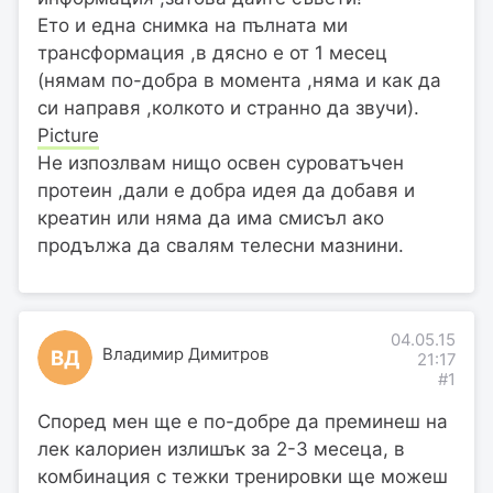
Ето и една снимка на пълната ми
трансформация ,в дясно е от 1 месец
(нямам по-добра в момента ,няма и как да
си направя ,колкото и странно да звучи).
Picture
Не изпозлвам нищо освен суроватъчен
протеин ,дали е добра идея да добавя и
креатин или няма да има смисъл ако
продължа да свалям телесни мазнини.
04.05.15
Владимир Димитров
ВД
21:17
#1
Според мен ще е по-добре да преминеш на
лек калориен излишък за 2-3 месеца, в
комбинация с тежки тренировки ще можеш