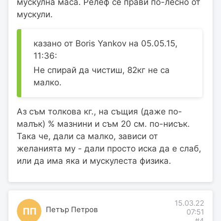
мускулна маса. Релеф се прави по-лесно от
мускули.
казано от Boris Yankov на 05.05.15,
11:36:
Не спирай да чистиш, 82кг не са
малко.
Аз съм толкова кг., на същия (даже по-
малък) % мазнини и съм 20 см. по-нисък.
Така че, дали са малко, зависи от
желанията му - дали просто иска да е слаб,
или да има яка и мускулеста физика.
15.03.22
Петър Петров
ПП
07:51
#4