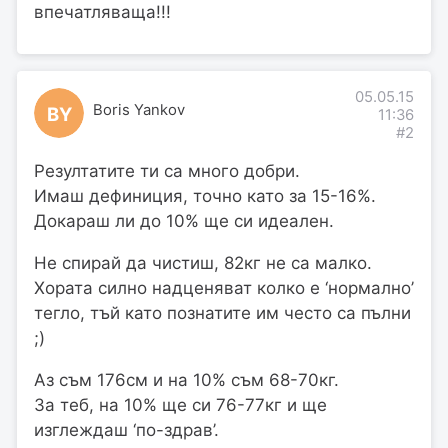
впечатляваща!!!
05.05.15
Boris Yankov
BY
11:36
#2
Резултатите ти са много добри.
Имаш дефиниция, точно като за 15-16%.
Докараш ли до 10% ще си идеален.
Не спирай да чистиш, 82кг не са малко.
Хората силно надценяват колко е ‘нормално’
тегло, тъй като познатите им често са пълни
;)
Аз съм 176см и на 10% съм 68-70кг.
За теб, на 10% ще си 76-77кг и ще
изглеждаш ‘по-здрав’.