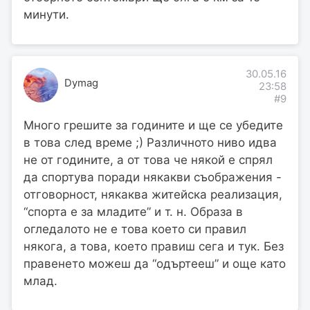
минути.
30.05.16
Dymag
23:58
#9
Много грешите за годините и ще се убедите
в това след време ;) Различното ниво идва
не от годините, а от това че някой е спрял
да спортува поради някакви съображения -
отговорност, някаква житейска реализация,
“спорта е за младите” и т. н. Образа в
огледалото не е това което си правил
някога, а това, което правиш сега и тук. Без
правенето можеш да “одъртееш” и още като
млад.