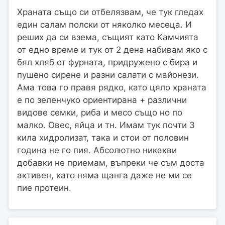
Храната също си отбелязвам, че тук гледах
един салам полски от няколко месеца. И
реших да си взема, същият като Камчията
от едно време и тук от 2 дена набивам яко с
бял хляб от фурната, придружено с бира и
пушено сирене и разни салати с майонези.
Ама това го правя рядко, като цяло храната
е по зеленчуко ориентирана + различни
видове семки, риба и месо също но по
малко. Овес, яйца и тн. Имам тук почти 3
кила хидролизат, така и стои от половин
година не го пия. Абсолютно никакви
добавки не приемам, въпреки че съм доста
активен, като няма щанга даже не ми се
пие протеин.