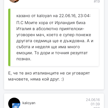
#19
казано от kaloyan на 22.06.16, 23:04:
П.С Моите хора от Ирландия биха
Италия в абсолютно приятелски-
уговорен мач, което е супер понеже
другата седмица ще е дъждовна. А и
събота и неделя ще има много
емоции. То дори и точния резултат
познах.
Е, че те ако италианците не си уговарят
мачовете, няма кой друг. :)
24.06.16
kaloyan
01:39