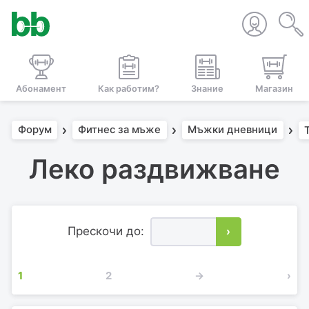
Абонамент
Как работим?
Знание
Магазин
Форум
Фитнес за мъже
Мъжки дневници
Леко раздвижване
Прескочи до:
›
1
2
→
›