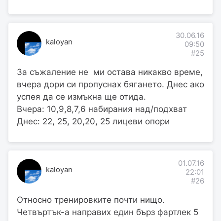
30.06.16
kaloyan
09:50
#25
За съжаление не ми остава никакво време,
вчера дори си пропуснах бягането. Днес ако
успея да се измъкна ще отида.
Вчера: 10,9,8,7,6 набирания над/подхват
Днес: 22, 25, 20,20, 25 лицеви опори
01.07.16
kaloyan
22:01
#26
Относно тренировките почти нищо.
Четвъртък-а направих един бърз фартлек 5