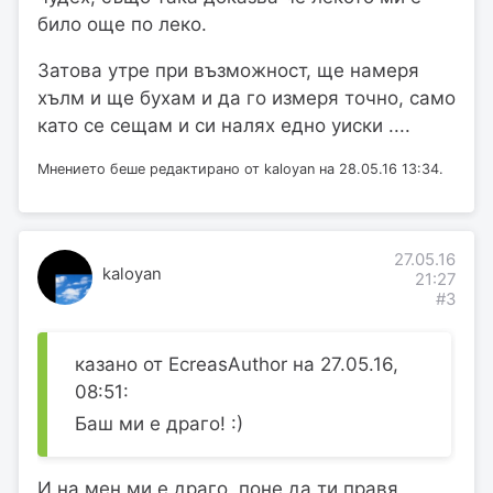
било още по леко.
Затова утре при възможност, ще намеря
хълм и ще бухам и да го измеря точно, само
като се сещам и си налях едно уиски ....
Мнението беше редактирано от kaloyan на 28.05.16 13:34.
27.05.16
kaloyan
21:27
#3
казано от EcreasAuthor на 27.05.16,
08:51:
Баш ми е драго! :)
И на мен ми е драго, поне да ти правя