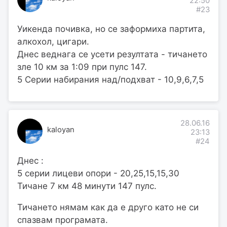
22:50
#23
Уикенда почивка, но се заформиха партита,
алкохол, цигари.
Днес веднага се усети резултата - тичането
зле 10 км за 1:09 при пулс 147.
5 Серии набирания над/подхват - 10,9,6,7,5
28.06.16
kaloyan
23:13
#24
Днес :
5 серии лицеви опори - 20,25,15,15,30
Тичане 7 км 48 минути 147 пулс.
Тичането нямам как да е друго като не си
спазвам програмата.