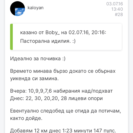
03.07.16
kaloyan
13:40
#28
казано от Boby_ на 02.07.16, 20:16:
Пасторална идилия. :)
Идеално за почивка :)
Времето минава бързо докато се обърнах
уикенда си замина.
Вчера: 10,9,9,7,6 набирания над/подхват
Днес: 22, 30, 20,20, 28 лицеви опори
Евентуално следобед ще отида да потичам,
както дойде.
Добавям 12 км днес 1:23 минути 147 пулс.