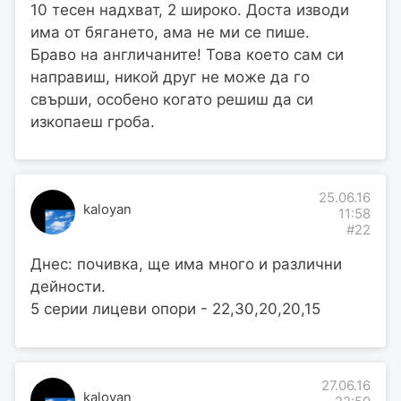
10 тесен надхват, 2 широко. Доста изводи
има от бягането, ама не ми се пише.
Браво на англичаните! Това което сам си
направиш, никой друг не може да го
свърши, особено когато решиш да си
изкопаеш гроба.
25.06.16
kaloyan
11:58
#22
Днес: почивка, ще има много и различни
дейности.
5 серии лицеви опори - 22,30,20,20,15
27.06.16
kaloyan