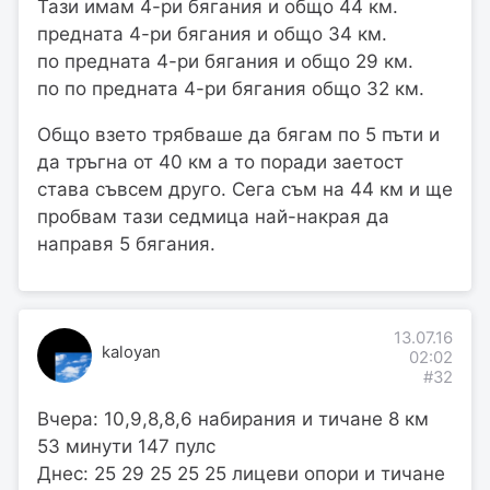
Тази имам 4-ри бягания и общо 44 км.
предната 4-ри бягания и общо 34 км.
по предната 4-ри бягания и общо 29 км.
по по предната 4-ри бягания общо 32 км.
Общо взето трябваше да бягам по 5 пъти и
да тръгна от 40 км а то поради заетост
става съвсем друго. Сега съм на 44 км и ще
пробвам тази седмица най-накрая да
направя 5 бягания.
13.07.16
kaloyan
02:02
#32
Вчера: 10,9,8,8,6 набирания и тичане 8 км
53 минути 147 пулс
Днес: 25 29 25 25 25 лицеви опори и тичане