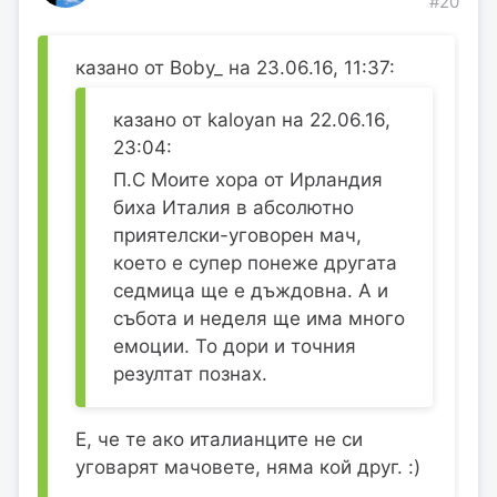
#20
казано от Boby_ на 23.06.16, 11:37:
казано от kaloyan на 22.06.16,
23:04:
П.С Моите хора от Ирландия
биха Италия в абсолютно
приятелски-уговорен мач,
което е супер понеже другата
седмица ще е дъждовна. А и
събота и неделя ще има много
емоции. То дори и точния
резултат познах.
Е, че те ако италианците не си
уговарят мачовете, няма кой друг. :)