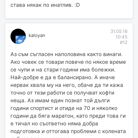
става някак по инатлив. :D
31.05.16
kaloyan
10:45
#12
Аз съм съгласен наполовина както винаги.
Ако човек се товари повече по някое време
се чупи и на стари години има болежки.
Най-добре е да е балансирано. А иначе
нервак хвала му на него, обаче да ти кажа
точно от тези работи се получват кофти
неща. Аз имам един познат той дълги
години спортист и отиде на 70 и няколко
години да бяга маратон, като преди това ги
е тичал но съответно няма добра
подготовка и оттогава проблеми с колената