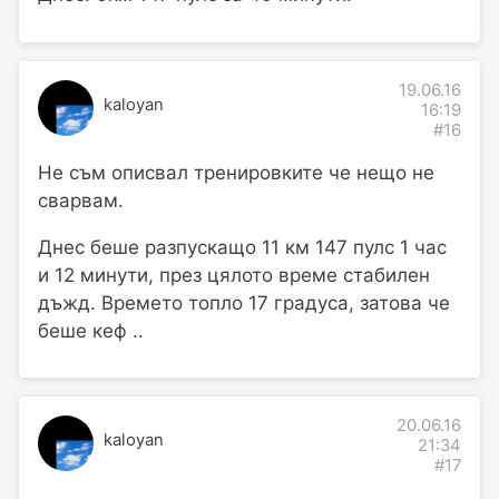
19.06.16
kaloyan
16:19
#16
Не съм описвал тренировките че нещо не
сварвам.
Днес беше разпускащо 11 км 147 пулс 1 час
и 12 минути, през цялото време стабилен
дъжд. Времето топло 17 градуса, затова че
беше кеф ..
20.06.16
kaloyan
21:34
#17