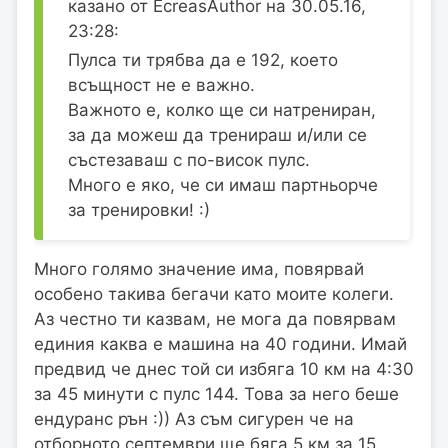
казано от EcreasAuthor на 30.05.16,
23:28:
Пулса ти трябва да е 192, което
всъщност не е важно.
Важното е, колко ще си натрениран,
за да можеш да тренираш и/или се
състезаваш с по-висок пулс.
Много е яко, че си имаш партньорче
за тренировки! :)
Много голямо значение има, повярвай
особено такива бегачи като моите колеги.
Аз честно ти казвам, не мога да повярвам
единия каква е машина на 40 години. Имай
предвид че днес той си избяга 10 км на 4:30
за 45 минути с пулс 144. Това за него беше
ендуранс рън :)) Аз съм сигурен че на
отборното септември ще бяга 5 км за 15