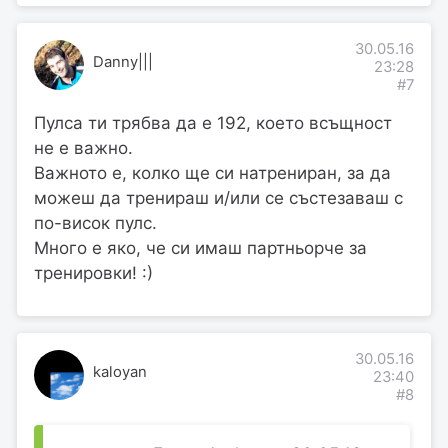
30.05.16
Danny|||
23:28
#7
Пулса ти трябва да е 192, което всъщност
не е важно.
Важното е, колко ще си натрениран, за да
можеш да тренираш и/или се състезаваш с
по-висок пулс.
Много е яко, че си имаш партньорче за
тренировки! :)
30.05.16
kaloyan
23:40
#8