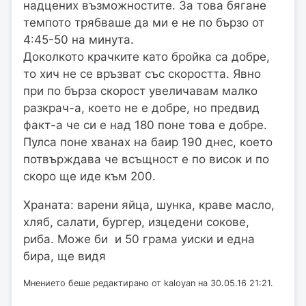
надцених възможностите. За това бягане
темпото трябваше да ми е не по бързо от
4:45-50 на минута.
Доколкото крачките като бройка са добре,
то хич не се връзват със скоростта. Явно
при по бърза скорост увеличавам малко
разкрач-а, което не е добре, но предвид
факт-а че си е над 180 поне това е добре.
Пулса поне хванах на баир 190 днес, което
потвърждава че всъщност е по висок и по
скоро ще иде към 200.
Храната: варени яйца, шунка, краве масло,
хляб, салати, бургер, изцедени сокове,
риба. Може би и 50 грама уиски и една
бира, ще видя
Мнението беше редактирано от kaloyan на 30.05.16 21:21.