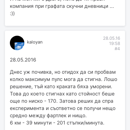
компания при графата скучни дневници ...
:))
28.05.16
kaloyan
19:58
#4
28.05.2016
Днес уж почивка, но отидох да си пробвам
колко максимум пулс мога да стигна. Лошо
решение, тъй като краката бяха уморени.
Това до което стигнах като стойност беше
още по ниско - 170. Затова реших да спра
експеримента и съответно се получи нещо
средно между фартлек и нищо.
6 км - 39 минути - 201 стъпки/минута.