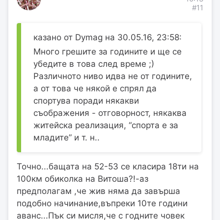
#11
казано от Dymag на 30.05.16, 23:58:
Много грешите за годините и ще се
убедите в това след време ;)
Различното ниво идва не от годините,
а от това че някой е спрял да
спортува поради някакви
съображения - отговорност, някаква
житейска реализация, “спорта е за
младите” и т. н..
Точно...бащата на 52-53 се класира 18ти на
100км обиколка на Витоша?!-аз
предполагам ,че жив няма да завърша
подобно начинание,въпреки 10те години
аванс...Пък си мисля,че с годните човек