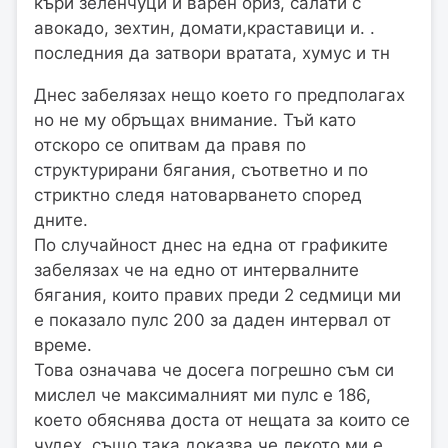
къри зеленчуци и варен ориз, салати с
авокадо, зехтин, домати,краставици и. .
последния да затвори вратата, хумус и тн
Днес забелязах нещо което го предполагах
но не му обръщах внимание. Тъй като
отскоро се опитвам да правя по
структурирани бягания, съответно и по
стриктно следя натоварването според
дните.
По случайност днес на една от графиките
забелязах че на едно от интервалните
бягания, които правих преди 2 седмици ми
е показало пулс 200 за даден интервал от
време.
Това означава че досега погрешно съм си
мислел че максималният ми пулс е 186,
което обяснява доста от нещата за които се
чудех, също така доказва че лекото ми е