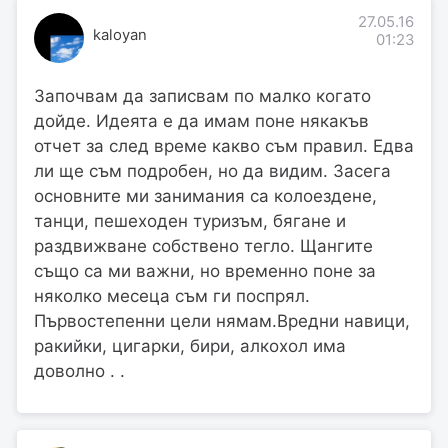
27.05.16
kaloyan
01:23
Започвам да записвам по малко когато
дойде. Идеята е да имам поне някакъв
отчет за след време какво съм правил. Едва
ли ще съм подробен, но да видим. Засега
основните ми занимания са колоездене,
танци, пешеходен туризъм, бягане и
раздвижване собствено тегло. Щангите
също са ми важни, но временно поне за
няколко месеца съм ги поспрял.
Първостепенни цели нямам.Вредни навици,
ракийки, цигарки, бири, алкохол има
доволно . .