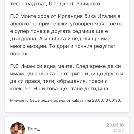
тесен надхват, 6 подхват, 3 широко
П.С Моите хора от Ирландия биха Италия в
абсолютно приятелски-уговорен мач, което
е супер понеже другата седмица ще е
дъждовна. А и събота и неделя ще има
много емоции. То дори и точния резултат
познах.
П.С Имам си една мечта. След време да си
имам една щанга на открито и нищо друго и
да си правя, тяги, обръщания, преси и
клекове. Но и това ще стане догодина.
Мнението беше редактирано от kaloyan на 23.06.16 00:36.
23.06.16
Boby_
11:37