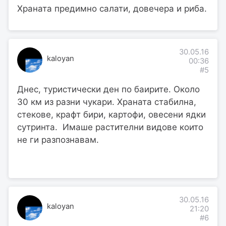
Храната предимно салати, довечера и риба.
30.05.16
kaloyan
00:36
#5
Днес, туристически ден по баирите. Около
30 км из разни чукари. Храната стабилна,
стекове, крафт бири, картофи, овесени ядки
сутринта. Имаше растителни видове които
не ги разпознавам.
30.05.16
kaloyan
21:20
#6