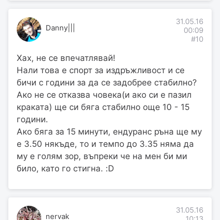
31.05.16
Danny|||
00:09
#10
Хах, не се впечатлявай!
Нали това е спорт за издръжливост и се
бичи с години за да се задобрее стабилно?
Ако не се отказва човека(и ако си е пазил
краката) ще си бяга стабилно още 10 - 15
години.
Ако бяга за 15 минути, ендуранс ръна ще му
е 3.50 някъде, то и темпо до 3.35 няма да
му е голям зор, въпреки че на мен би ми
било, като го стигна. :D
31.05.16
nervak
10:13