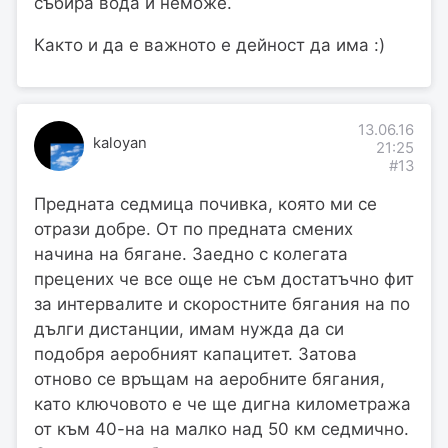
събира вода и неможе.
Както и да е важното е дейност да има :)
13.06.16
kaloyan
21:25
#13
Предната седмица почивка, която ми се
отрази добре. От по предната смених
начина на бягане. Заедно с колегата
прецених че все още не съм достатъчно фит
за интервалите и скоростните бягания на по
дълги дистанции, имам нужда да си
подобря аеробният капацитет. Затова
отново се връщам на аеробните бягания,
като ключовото е че ще дигна километража
от към 40-на на малко над 50 км седмично.