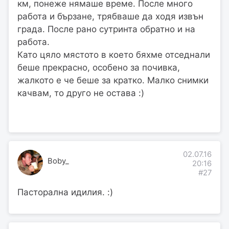
км, понеже нямаше време. После много
работа и бързане, трябваше да ходя извън
града. После рано сутринта обратно и на
работа.
Като цяло мястото в което бяхме отседнали
беше прекрасно, особено за почивка,
жалкото е че беше за кратко. Малко снимки
качвам, то друго не остава :)
02.07.16
Boby_
20:16
#27
Пасторална идилия. :)