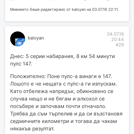
Мнението беше редактирано от kaloyan на 03.07.16 22:11.
04.07.16
kaloyan
20:44
#29
Днес: 5 серии набирания, 8 км 54 минути
пулс 147.
Положително: Поне пулс-а винаги е 147.
Лошото е че нещата с пулс-а ги изпускам.
Като отбележа напредък, обикновено се
случва нещо и не бягам и алкохол се
посъбере и започвам почти отначало.
Трябва да съм търпелив и да си възстановя
седмичните километри и тогава да чакам
някакъв резултат.