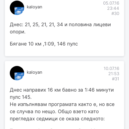
05.07.16
kaloyan
23:44
#30
Днес: 21, 25, 21, 21, 34 и половина лицеви
опори.
Бягане 10 км ,1:09, 146 пулс
10.07.16
kaloyan
21:53
#31
Днес направих 16 км бавно за 1:46 минути
пулс 145.
Не изпълнявам програмата както е, но все
се случва по нещо. Общо взето като
прегледах седмици се оказа следното: