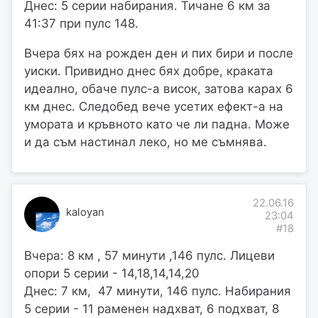
Днес: 5 серии набирания. Тичане 6 км за
41:37 при пулс 148.
Вчера бях на рожден ден и пих бири и после
уиски. Привидно днес бях добре, краката
идеално, обаче пулс-а висок, затова карах 6
км днес. Следобед вече усетих ефект-а на
умората и кръвното като че ли падна. Може
и да съм настинал леко, но ме съмнява.
22.06.16
kaloyan
23:04
#18
Вчера: 8 км , 57 минути ,146 пулс. Лицеви
опори 5 серии - 14,18,14,14,20
Днес: 7 км, 47 минути, 146 пулс. Набирания
5 серии - 11 раменен надхват, 6 подхват, 8