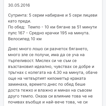
30.05.2016
Сутринта: 5 серии набиране и 5 сери лицеви
като преди.
По обед: Темпо - 10 км бягане за 51 минути
пулс 167 - Средно крачки 195 на минута.
Велосипед 10 км
Днес много лошо си разчетох бягането,
много зле се получи, има да се уча на
търпеливост. Мислех си че съм се
възстановил идеално, чувствах се добре и
тръгнах с колегата на 4.30 на минута, обаче
още на четвъртият километър краката
заминаха, времето днес по обед беше
доста тежко и влажно и минах на съвсем
друго темпо. Оказа си влияние това че не
почивах въобще и най-вече това, че си