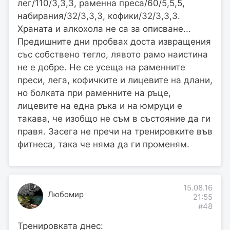
лег/110/3,3,3, раменна преса/60/5,5,5,
набирания/32/3,3,3, кофики/32/3,3,3.
Храната и алкохола не са за описване...
Предишните дни пробвах доста извращения
със собствено тегло, лявото рамо наистина
не е добре. Не се усеща на раменните
преси, лега, кофичките и лицевите на длани,
но болката при раменните на ръце,
лицевите на една ръка и на юмруци е
такава, че изобщо не съм в състояние да ги
правя. Засега не пречи на тренировките във
фитнеса, така че няма да ги променям.
15.08.16
Любомир
21:55
#48
Тренировката днес: