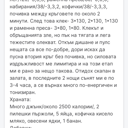
набирания/38/-3,3,2, кофички/38/-3,3,3,
почивка между кръговете по около 2
минути. След това клек- 3*130, 2*130, 1*130
и раменна преса- 3*80, 1*80. Клекът и
обръщанията зле, но пък на тягата и лега
тежестите олекват. Откъм дишане и пулс
нещата са все по-добре, дори исках да
пусна втория кръг без почивка, но силовата
издръжливост ме лимитира и на този етап
ми е рано за нещо такова. Отидох скапан в
залата, в последните 2 нощи сънят ми е по
3-4 часа, а се върнах много по-енергичен и
тонизиран.
Храната:
Много джънк/около 2500 калории/, 2
пилешки пържоли, 5 яйца, кофичка кисело
мляко, овесени ядки, 1 банан.
Добавки: