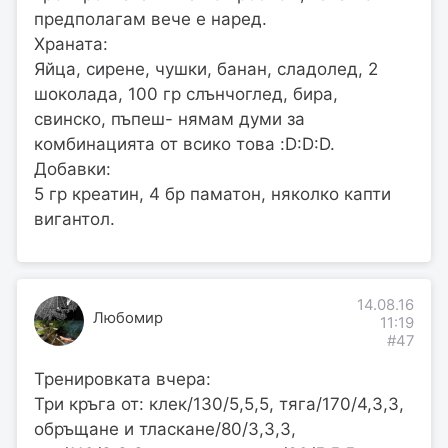
предполагам вече е наред.
Храната:
Яйца, сирене, чушки, банан, сладолед, 2
шоколада, 100 гр слънчоглед, бира,
свинско, пъпеш- нямам думи за
комбинацията от всико това :D:D:D.
Добавки:
5 гр креатин, 4 бр паматон, няколко капти
вигантол.
14.08.16
Любомир
11:19
#47
Тренировката вчера:
Три кръга от: клек/130/5,5,5, тяга/170/4,3,3,
обръщане и тласкане/80/3,3,3,