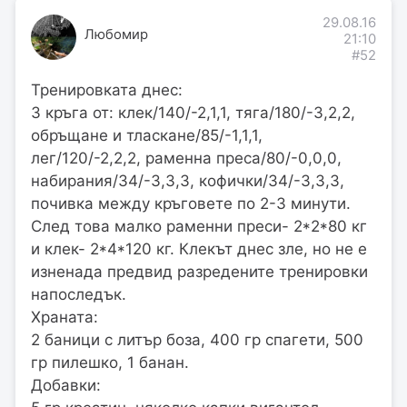
29.08.16
Любомир
21:10
#52
Тренировката днес:
3 кръга от: клек/140/-2,1,1, тяга/180/-3,2,2,
обръщане и тласкане/85/-1,1,1,
лег/120/-2,2,2, раменна преса/80/-0,0,0,
набирания/34/-3,3,3, кофички/34/-3,3,3,
почивка между кръговете по 2-3 минути.
След това малко раменни преси- 2*2*80 кг
и клек- 2*4*120 кг. Клекът днес зле, но не е
изненада предвид разредените тренировки
напоследък.
Храната:
2 баници с литър боза, 400 гр спагети, 500
гр пилешко, 1 банан.
Добавки: