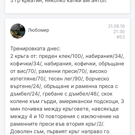
5 гр креатин, няколко капки вигантол.
31.08.16
Любомир
21:30
#53
Тренировката днес:
2 кръга от: преден клек/100/, набирания/34/,
кофички/34/, набирания, кофички, обръщане
от вис/70/, раменни преси/70/, високо
изтегляне/70/, тесен лег/90/, борческо
въртене/24/, обръщане и раменна преса с
дъмбел/24/, гребане с дъмбел/46/, скок
колене към гърди, американски подскоци, 3
мин почивка между кръговете, навсякъде
между 4 и 10 повторения с изключение на
раменните преси във втория кръг/2/.
Доволен съм, първият кръг направо го