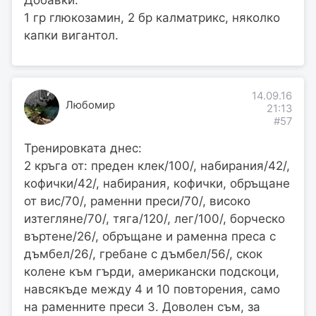
1 гр глюкозамин, 2 бр калматрикс, няколко
капки вигантол.
14.09.16
Любомир
21:13
#57
Тренировката днес:
2 кръга от: преден клек/100/, набирания/42/,
кофички/42/, набирания, кофички, обръщане
от вис/70/, раменни преси/70/, високо
изтегляне/70/, тяга/120/, лег/100/, борческо
въртене/26/, обръщане и раменна преса с
дъмбел/26/, гребане с дъмбел/56/, скок
колене към гърди, американски подскоци,
навсякъде между 4 и 10 повторения, само
на раменните преси 3. Доволен съм, за