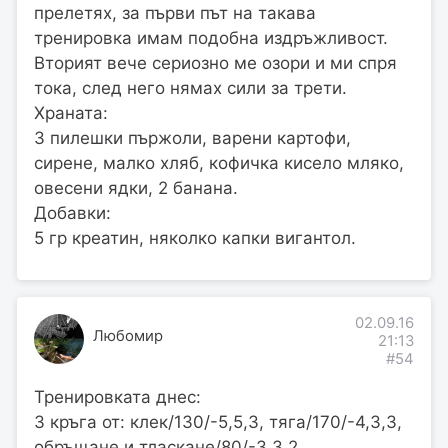
прелетях, за първи път на такава
тренировка имам подобна издръжливост.
Вторият вече сериозно ме озори и ми спря
тока, след него нямах сили за трети.
Храната:
3 пилешки пържоли, варени картофи,
сирене, малко хляб, кофичка кисело мляко,
овесени ядки, 2 банана.
Добавки:
5 гр креатин, няколко капки вигантол.
02.09.16
Любомир
21:13
#54
Тренировката днес:
3 кръга от: клек/130/-5,5,3, тяга/170/-4,3,3,
обръщане и тласкане/80/-3,3,2,