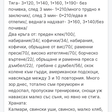
Тяга- 3*120, 1*140, 1*160, 1*190- без
почивка, след 3 мин- 1*210/много трудно я
заключих/, след 3 мин- 0*210/едва я
отлепих/, веднага надхват- 3*160, 3*140/без
почивка/
Два кръга от: преден клек/100/,
набирания/34/, кофички/34/, набирания,
кофички, обръщане от вис/70/, раменни
преси/70/, високо изтегляне/70/, борческо
въртене/22/, обръщане и раменна преса с
дъмбел/22/, гребане с думбел/56/, скок
колене към гърди, американски подскоци,
навсякъде между 3 и 10 повторния. Много
зор днес, тотално съм преуморен и
недоспал, пропускам тренировки, снощи уж
наваксах малко със съня, но явно не стига.
Храната:
Калмари, свински уши, свинско, малко хляб,