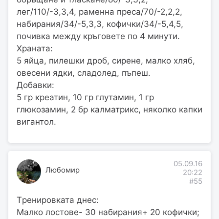
лег/110/-3,3,4, раменна преса/70/-2,2,2,
набирания/34/-5,3,3, кофички/34/-5,4,5,
почивка между кръговете по 4 минути.
Храната:
5 яйца, пилешки дроб, сирене, малко хляб,
овесени ядки, сладолед, пъпеш.
Добавки:
5 гр креатин, 10 гр глутамин, 1 гр
глюкозамин, 2 бр калматрикс, няколко капки
вигантол.
05.09.16
Любомир
20:22
#55
Tренировката днес:
Малко лостове- 30 набирания+ 20 кофички;