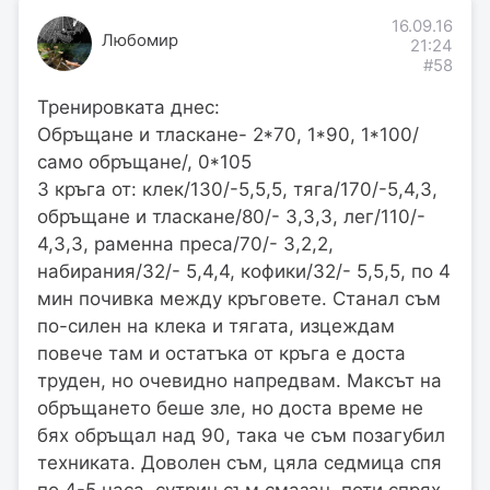
16.09.16
Любомир
21:24
#58
Тренировката днес:
Обръщане и тласкане- 2*70, 1*90, 1*100/
само обръщане/, 0*105
3 кръга от: клек/130/-5,5,5, тяга/170/-5,4,3,
обръщане и тласкане/80/- 3,3,3, лег/110/-
4,3,3, раменна преса/70/- 3,2,2,
набирания/32/- 5,4,4, кофики/32/- 5,5,5, по 4
мин почивка между кръговете. Станал съм
по-силен на клека и тягата, изцеждам
повече там и остатъка от кръга е доста
труден, но очевидно напредвам. Максът на
обръщането беше зле, но доста време не
бях обръщал над 90, така че съм позагубил
техниката. Доволен съм, цяла седмица спя