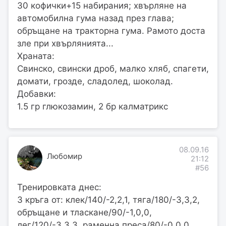
30 кофички+15 набирания; хвърляне на
автомобилна гума назад през глава;
обръщане на тракторна гума. Рамото доста
зле при хвърлянията...
Храната:
Свинско, свински дроб, малко хляб, спагети,
домати, грозде, сладолед, шоколад.
Добавки:
1.5 гр глюкозамин, 2 бр калматрикс
08.09.16
Любомир
21:12
#56
Тренировката днес:
3 кръга от: клек/140/-2,2,1, тяга/180/-3,3,2,
обръщане и тласкане/90/-1,0,0,
лег/120/-3,3,3, раменна преса/80/-0,0,0,