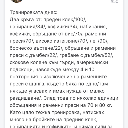
#50
Тренировката днес:
Два кръга от: преден клек/100/,
набирания/34/, кофички/34/, набирания,
кофички, обръщане от вис/70/, раменни
преси/70/, високо изтегляне/70/, лег/90/,
борческо въртене/22/, обръщане и раменни
преси с дъмбел/22/, гребане с дъмбел/52/,
скокове колене към гърди, американски
подскоци, навсякъде между 4 и 10
повторения с изключение на раменните
преси с щанга, където бяха по едно/там
някъде угасвах и имах нужда от малко
раздишване/. След това по няколко единици
обръщания и раменни преси на 70 и 80 кг.
Като цяло тежка тренировка, натисках
много на бройките на предния клек,
набиранията и кофичките, и нямах сили за