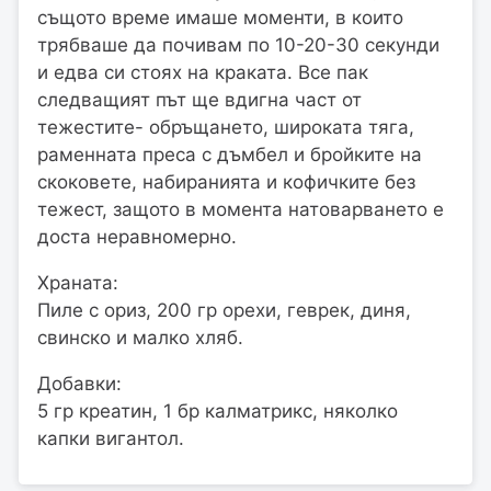
същото време имаше моменти, в които
трябваше да почивам по 10-20-30 секунди
и едва си стоях на краката. Все пак
следващият път ще вдигна част от
тежестите- обръщането, широката тяга,
раменната преса с дъмбел и бройките на
скоковете, набиранията и кофичките без
тежест, защото в момента натоварването е
доста неравномерно.
Храната:
Пиле с ориз, 200 гр орехи, геврек, диня,
свинско и малко хляб.
Добавки:
5 гр креатин, 1 бр калматрикс, няколко
капки вигантол.