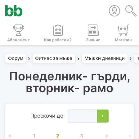
Абонамент
Как работим?
Знание
Магазин
Форум
Фитнес за мъже
Мъжки дневници
Понеделник- гърди,
вторник- рамо
Прескочи до:
›
←
1
2
3
→
›