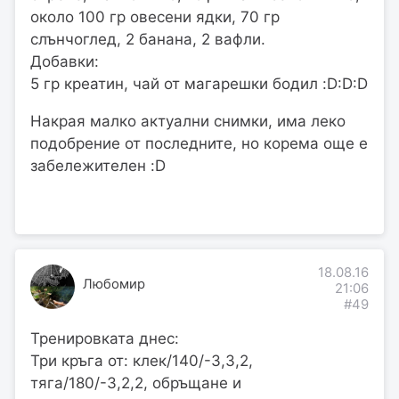
около 100 гр овесени ядки, 70 гр
слънчоглед, 2 банана, 2 вафли.
Добавки:
5 гр креатин, чай от магарешки бодил :D:D:D
Накрая малко актуални снимки, има леко
подобрение от последните, но корема още е
забележителен :D
18.08.16
Любомир
21:06
#49
Тренировката днес:
Три кръга от: клек/140/-3,3,2,
тяга/180/-3,2,2, обръщане и