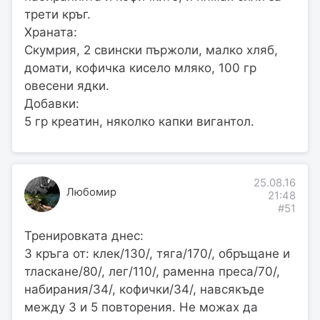
трети кръг.
Храната:
Скумрия, 2 свински пържоли, малко хляб,
домати, кофичка кисело мляко, 100 гр
овесени ядки.
Добавки:
5 гр креатин, няколко капки вигантол.
25.08.16
Любомир
21:48
#51
Тренировката днес:
3 кръга от: клек/130/, тяга/170/, обръщане и
тласкане/80/, лег/110/, раменна преса/70/,
набирания/34/, кофички/34/, навсякъде
между 3 и 5 повторения. Не можах да