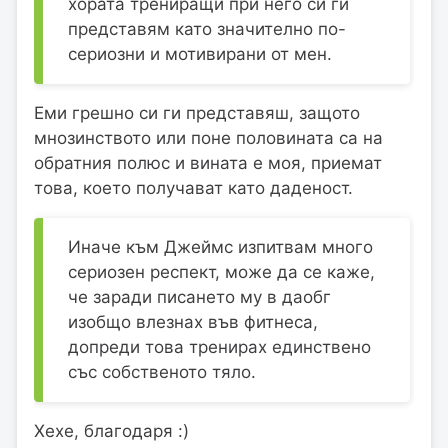
хората трениращи при него си ги
представям като значително по-
сериозни и мотивирани от мен.
Еми грешно си ги представяш, защото
мнозинството или поне половината са на
обратния полюс и вината е моя, приемат
това, което получават като даденост.
Иначе към Джеймс изпитвам много
сериозен респект, може да се каже,
че заради писането му в даобг
изобщо влезнах във фитнеса,
допреди това тренирах единствено
със собственото тяло.
Хехе, благодаря :)