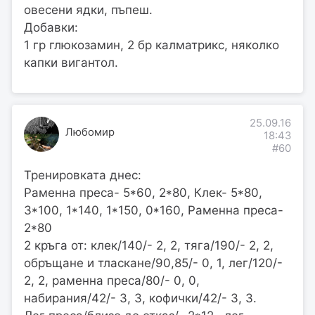
овесени ядки, пъпеш.
Добавки:
1 гр глюкозамин, 2 бр калматрикс, няколко
капки вигантол.
25.09.16
Любомир
18:43
#60
Тренировката днес:
Раменна преса- 5*60, 2*80, Клек- 5*80,
3*100, 1*140, 1*150, 0*160, Раменна преса-
2*80
2 кръга от: клек/140/- 2, 2, тяга/190/- 2, 2,
обръщане и тласкане/90,85/- 0, 1, лег/120/-
2, 2, раменна преса/80/- 0, 0,
набирания/42/- 3, 3, кофички/42/- 3, 3.