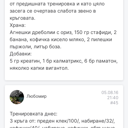
от предишната тренировка и като цяло
засега се очертава слабота звено в
кръговата.
Храна:
Агнешки дреболии с ориз, 150 гр стафиди, 2
банана, кофичка кисело мляко, 2 пилешки
пържоли, литър боза.
Добавки:
5 гр креатин, 1 бр калматрикс, 6 бр паматон,
няколко капки вигантол.
05.08.16
Любомир
21:40
#45
Тренировката днес:
3 кръга от: преден клек/100/, набиране/32/,