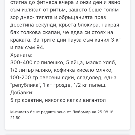
стигна до фитнеса вчера и онзи ден и явно
съм излязал от ритъм, защото беше голям
зор днес- тягата и обръщанията през
десетина секунди, кръста блокира, накрая
бях толкова скапан, че едва си стоях на
краката. За трите дни пауза съм качил 3 кг
и пак съм 94.
Храната:
300-400 гр пилешко, 5 яйца, малко хляб,
1/2 литър мляко, кофичка кисело мляко,
100-200 гр овесени ядки, сладолед, една
“република”, 1 кг грозде, 1/2 кг пъпеш.
Добавки:
5 гр креатин, няколко капки вигантол
Мнението беше редактирано от Любомир на 25.08.16
21:50.