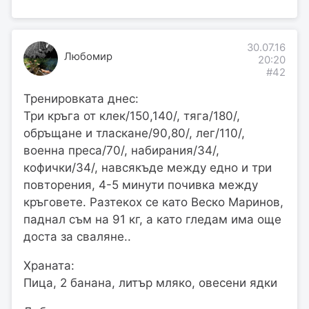
30.07.16
Любомир
20:20
#42
Тренировката днес:
Три кръга от клек/150,140/, тяга/180/,
обръщане и тласкане/90,80/, лег/110/,
военна преса/70/, набирания/34/,
кофички/34/, навсякъде между едно и три
повторения, 4-5 минути почивка между
кръговете. Разтекох се като Веско Маринов,
паднал съм на 91 кг, а като гледам има още
доста за сваляне..
Храната:
Пица, 2 банана, литър мляко, овесени ядки