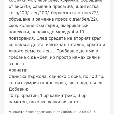
кофички/40/, набиране, кофички, обръщане
от вис/70/, раменна преса/60/, щангистка
тяга/100/, лег/100/, борческо въртене/22/,
обръщане и раменна преса с дъмбел/22/,
скок колене към гърди, американски
подскоци, навсякъде между 4 и 10
повторения. След средата на вторият кръг
се накъса доста, издъхнах тотално, кръста и
лявото рамо са леш... Трябваше да има и
гребане с дъмбел, но просто нямах сили и
за него.
Храната:
Свинска пържола, свинско с ориз, по 100 гр.
тон и скумрия от консерва, шоколад, пъпеш.
Добавки:
10 гр креатин, 1 бр калматрикс, 6 бр
паматон, няколко капки вигантол.
Мнението беше редактирано от Любомир на 05.08.16