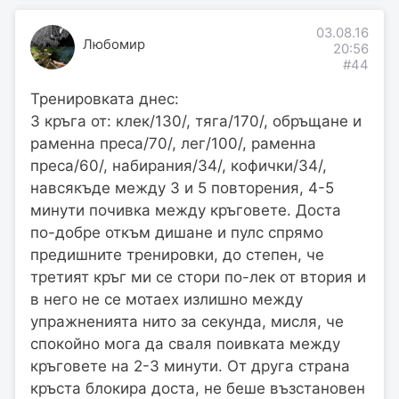
03.08.16
Любомир
20:56
#44
Тренировката днес:
3 кръга от: клек/130/, тяга/170/, обръщане и
раменна преса/70/, лег/100/, раменна
преса/60/, набирания/34/, кофички/34/,
навсякъде между 3 и 5 повторения, 4-5
минути почивка между кръговете. Доста
по-добре откъм дишане и пулс спрямо
предишните тренировки, до степен, че
третият кръг ми се стори по-лек от втория и
в него не се мотаех излишно между
упражненията нито за секунда, мисля, че
спокойно мога да сваля поивката между
кръговете на 2-3 минути. От друга страна
кръста блокира доста, не беше възстановен