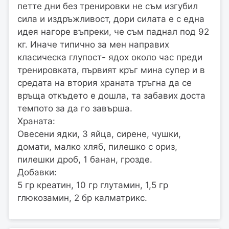
петте дни без тренировки не съм изгубил
сила и издръжливост, дори силата е с една
идея нагоре въпреки, че съм паднал под 92
кг. Иначе типично за мен направих
класическа глупост- ядох около час преди
тренировката, първият кръг мина супер и в
средата на втория храната тръгна да се
връща откъдето е дошла, та забавих доста
темпото за да го завърша.
Храната:
Овесени ядки, 3 яйца, сирене, чушки,
домати, малко хляб, пилешко с ориз,
пилешки дроб, 1 банан, грозде.
Добавки:
5 гр креатин, 10 гр глутамин, 1,5 гр
глюкозамин, 2 бр калматрикс.