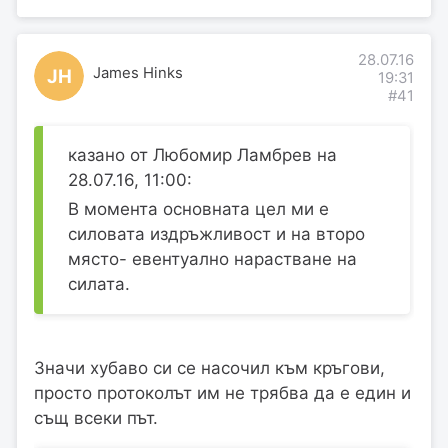
28.07.16
James Hinks
JH
19:31
#41
казано от Любомир Ламбрев на
28.07.16, 11:00:
В момента основната цел ми е
силовата издръжливост и на второ
място- евентуално нарастване на
силата.
Значи хубаво си се насочил към кръгови,
просто протоколът им не трябва да е един и
същ всеки път.