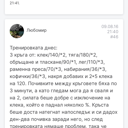
21:41.
09.08.16
Любомир
21:40
#46
Тренировката днес:
3 кръга от: клек/140/*2, тяга/180/*2,
обръщане и тласкане/90/*1, лег/110/*3,
раменна преса/70/*3, набирания/36/*3,
кофички/36/*3, накря добавих и 2*5 клека
на 120. Почивките между кръговете бяха по
3 минути, а като гледам мога да я сваля и
на 2, силата беше добре с изключение на
клека, който е паднал няколко %. Кръста
беше доста натегнат напоследък и си дадох
ден-два почивка заради него, но след
тренировката нямаше проблем, така че