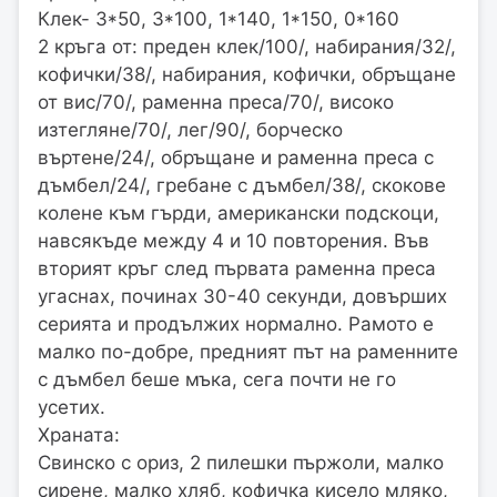
Клек- 3*50, 3*100, 1*140, 1*150, 0*160
2 кръга от: преден клек/100/, набирания/32/,
кофички/38/, набирания, кофички, обръщане
от вис/70/, раменна преса/70/, високо
изтегляне/70/, лег/90/, борческо
въртене/24/, обръщане и раменна преса с
дъмбел/24/, гребане с дъмбел/38/, скокове
колене към гърди, американски подскоци,
навсякъде между 4 и 10 повторения. Във
вторият кръг след първата раменна преса
угаснах, починах 30-40 секунди, довърших
серията и продължих нормално. Рамото е
малко по-добре, предният път на раменните
с дъмбел беше мъка, сега почти не го
усетих.
Храната:
Свинско с ориз, 2 пилешки пържоли, малко
сирене, малко хляб, кофичка кисело мляко,