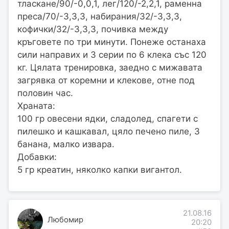
тласкане/90/-0,0,1, лег/120/-2,2,1, раменна
преса/70/-3,3,3, набирания/32/-3,3,3,
кофички/32/-3,3,3, почивка между
кръговете по три минути. Понеже останаха
сили направих и 3 серии по 6 клека със 120
кг. Цялата тренировка, заедно с мижавата
загрявка от коремни и клекове, отне под
половин час.
Храната:
100 гр овесени ядки, сладолед, спагети с
пилешко и кашкавал, цяло печено пиле, 3
банана, малко извара.
Добавки:
5 гр креатин, няколко капки вигантол.
21.08.16
Любомир
20:20