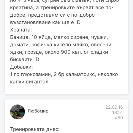
по 4-5 часа, сутрин съм смазан, поти спрях
креатина, а тренировките вървят все по-
добре, представям си с по-добро
възстановяване как ще е :D
Храната:
Баница, 10 яйца, малко сирене, чушки,
домати, кофичка кисело мляко, овесени
ядки, грозде, около 900 кал. от сладки
бисквити :D
Добавки:
1 гр глюкозамин, 2 бр калматрикс, няколко
капки вигантол.
22.09.16
Любомир
18:51
#59
Тренировката днес: