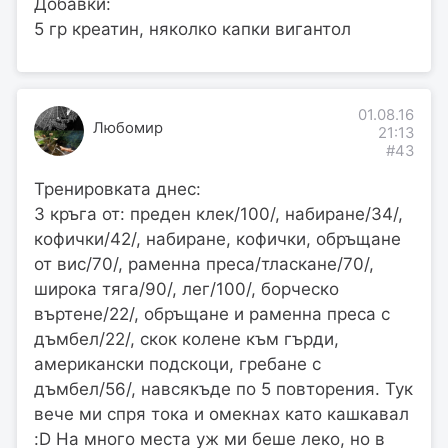
Добавки:
5 гр креатин, няколко капки вигантол
01.08.16
Любомир
21:13
#43
Тренировката днес:
3 кръга от: преден клек/100/, набиране/34/,
кофички/42/, набиране, кофички, обръщане
от вис/70/, раменна преса/тласкане/70/,
широка тяга/90/, лег/100/, борческо
въртене/22/, обръщане и раменна преса с
дъмбел/22/, скок колене към гърди,
американски подскоци, гребане с
дъмбел/56/, навсякъде по 5 повторения. Тук
вече ми спря тока и омекнах като кашкавал
:D На много места уж ми беше леко, но в