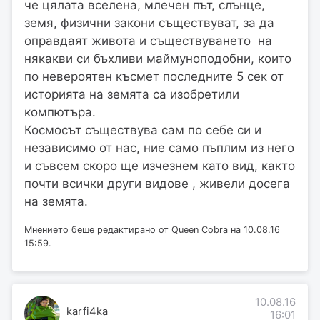
че цялата вселена, млечен път, слънце,
земя, физични закони съществуват, за да
оправдаят живота и съществуването на
някакви си бъхливи маймуноподобни, които
по невероятен късмет последните 5 сек от
историята на земята са изобретили
компютъра.
Космосът съществува сам по себе си и
независимо от нас, ние само пъплим из него
и съвсем скоро ще изчезнем като вид, както
почти всички други видове , живели досега
на земята.
Мнението беше редактирано от Queen Cobra на 10.08.16
15:59.
10.08.16
karfi4ka
16:01