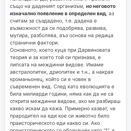
също на даденият организъм,
но неговото
изначално появление в определен вид
, аз
считам за създадено, т.е. дадена е
възможност да се подобрява, развива,
мутира, разболява, въз основа на редица
странични фактори.
Основното, което куца при Дарвиновата
теория и за което той си признава, е
липсата на междинни видове. Имаме
австралопитек, дриопитек и т.н., а накрая
кроманьонец, който си е човек в
съвременен вид. След като еволюцията е
била милиарди години, няма как да не са
открити междинни видове, ако ме разбираш
какво искам да кажа. Примерно казват, че
прародител на еди кое си животно било
праисторическото еди какво си. Ако
праисторическото го обозначим като “1”, а