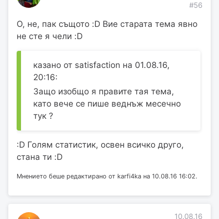
#56
О, не, пак същото :D Вие старата тема явно
не сте я чели :D
казано от satisfaction на 01.08.16,
20:16:
Защо изобщо я правите тая тема,
като вече се пише веднъж месечно
тук ?
:D Голям статистик, освен всичко друго,
стана ти :D
Мнението беше редактирано от karfi4ka на 10.08.16 16:02.
10.08.16