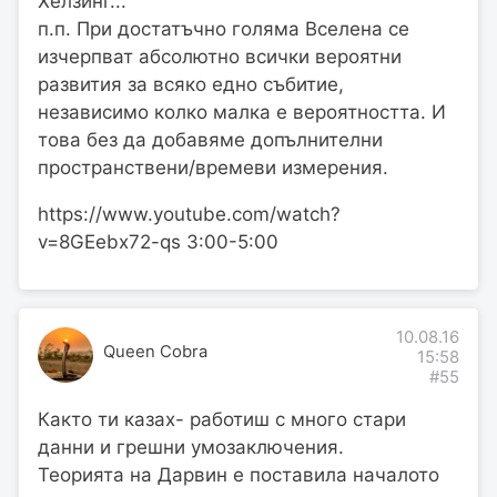
Хелзинг...
п.п. При достатъчно голяма Вселена се
изчерпват абсолютно всички вероятни
развития за всяко едно събитие,
независимо колко малка е вероятността. И
това без да добавяме допълнителни
пространствени/времеви измерения.
https://www.youtube.com/watch?
v=8GEebx72-qs 3:00-5:00
10.08.16
Queen Cobra
15:58
#55
Както ти казах- работиш с много стари
данни и грешни умозаключения.
Теорията на Дарвин е поставила началото