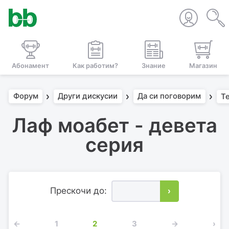
Абонамент
Как работим?
Знание
Магазин
Форум
Други дискусии
Да си поговорим
Т
Лаф моабет - девета
серия
Прескочи до:
›
←
1
2
3
→
›