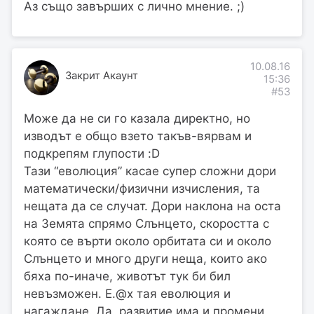
Аз също завърших с лично мнение. ;)
10.08.16
Закрит Акаунт
15:36
#53
Може да не си го казала директно, но
изводът е общо взето такъв-вярвам и
подкрепям глупости :D
Тази “еволюция” касае супер сложни дори
математически/физични изчисления, та
нещата да се случат. Дори наклона на оста
на Земята спрямо Слънцето, скоростта с
която се върти около орбитата си и около
Слънцето и много други неща, които ако
бяха по-иначе, животът тук би бил
невъзможен. Е.@х тая еволюция и
нагаждане. Да, развитие има и промени