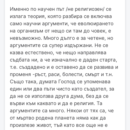
Именно по научен път /не религиозен/ се
излага теория, която разбира се включва
само научни аргументи, че еволюирането
на организъм от нещо си там до човек, е
невъзможно. Много дълго е за четене, но
аргументите са супер издържани. Не се
казва естествено, че нещо направлява
съдбата ни, а че изначално е даден старта,
т.е. създадено и е оставено да се развива и
променя -ръст, раси, болести, смърт и т.н.
Също така, думата Господ се упоменава
един или два пъти чисто като създател, за
да не се използва друга дума, без да се
върви към каквато и да е религия. Та
аргументите са много. Някои от тях са, че
от мъртво родена планета няма как да
произлезе живот, тъй като все още не е