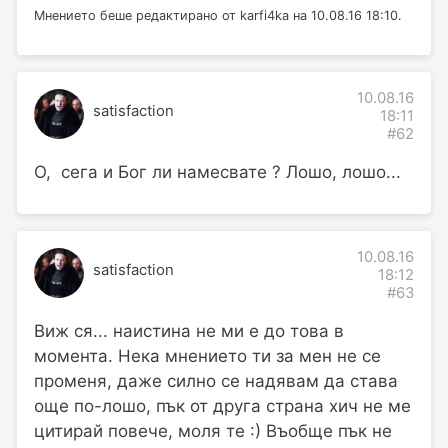
Мнението беше редактирано от karfi4ka на 10.08.16 18:10.
10.08.16
satisfaction
18:11
#62
О, сега и Бог ли намесвате ? Лошо, лошо...
10.08.16
satisfaction
18:12
#63
Виж ся... наистина не ми е до това в
момента. Нека мнението ти за мен не се
променя, даже силно се надявам да става
още по-лошо, пък от друга страна хич не ме
цитирай повече, моля те :) Въобще пък не