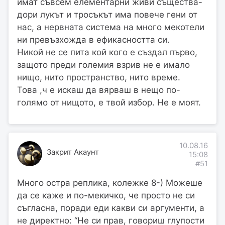
имат съвсем елементарни живи същества-
дори лукът и тросъкът има повече гени от
нас, а нервната система на много мекотели
ни превъзхожда в ефикасността си.
Никой не се пита кой кого е създал първо,
защото преди големия взрив не е имало
нищо, нито пространство, нито време.
Това ,ч е искаш да вярваш в нещо по-
голямо от нищото, е твой избор. Не е моят.
10.08.16
Закрит Акаунт
15:08
#51
Много остра реплика, колежке 8-) Можеше
да се каже и по-мекичко, че просто не си
съгласна, поради еди какви си аргументи, а
не директно: “Не си прав, говориш глупости