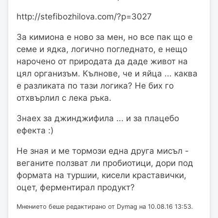
http://stefibozhilova.com/?p=3027
За кимиона е ново за мен, но все пак що е
семе и ядка, логично погледнато, е нещо
нарочено от природата да даде живот на
цял организъм. Кълнове, че и яйца ... каква
е разликата по тази логика? Не бих го
отхвърлил с лека ръка.
Знаех за джинджифила ... и за плацебо
ефекта :)
Не зная и ме тормози една друга мисъл -
веганите ползват ли пробиотици, дори под
формата на туршии, кисели краставички,
оцет, ферментирал продукт?
Мнението беше редактирано от Dymag на 10.08.16 13:53.