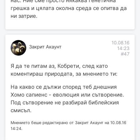
нас. Ние сме просто някаква генетична
грешка и цялата околна среда се опитва да
ни затрие.
10.08.16
Закрит Акаунт
14:23
#47
Я да те питам аз, Кобрети, след като
коментираш природата, за мнението ти:
На какво се дължи според теб днешния
Хомо сапиенс - еволюция или сътворение.
Под сътворение не разбирай библейския
смисъл.
Мнението беше редактирано от Закрит Акаунт на 10.08.16
14:24.