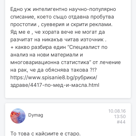
Едно уж интелигентно научно-популярно
списание, което също отдавна пробутва
простотии , суеверия и скрити реклами.
Яд ме е , че хората вече не могат да
разчитат на никакъв читав източник .
+ какво разбира един “Специалист по
анализ на нови материали и
многовариационна статистика” от лечение
на рак, че да обяснява такова ?!?
https://www.spisanie8.bg/рубрики/
здраве/4417-по-мед-и-масла.html
10.08.16
Dymag
13:50
#44
То това с кайсиите е старо.