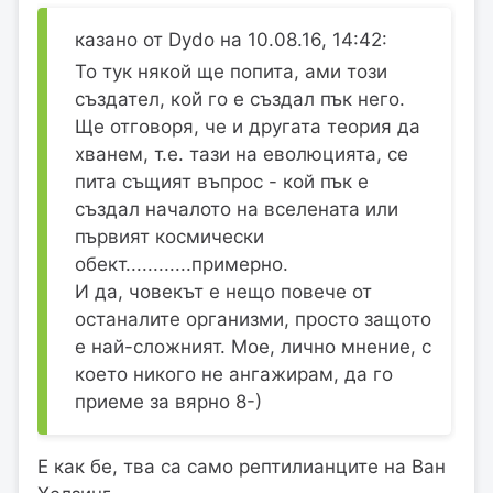
казано от Dydo на 10.08.16, 14:42:
То тук някой ще попита, ами този
създател, кой го е създал пък него.
Ще отговоря, че и другата теория да
хванем, т.е. тази на еволюцията, се
пита същият въпрос - кой пък е
създал началото на вселената или
първият космически
обект............примерно.
И да, човекът е нещо повече от
останалите организми, просто защото
е най-сложният. Мое, лично мнение, с
което никого не ангажирам, да го
приеме за вярно 8-)
Е как бе, тва са само рептилианците на Ван