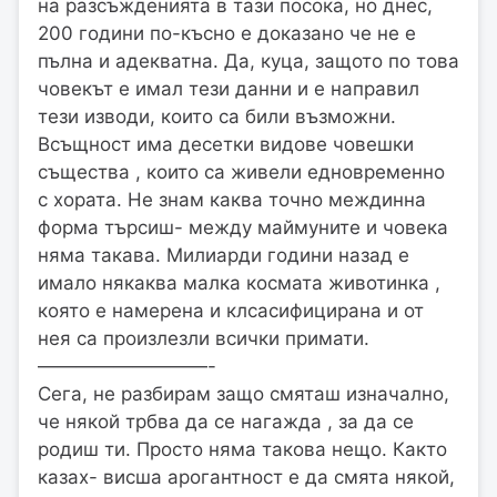
на разсъжденията в тази посока, но днес,
200 години по-късно е доказано че не е
пълна и адекватна. Да, куца, защото по това
човекът е имал тези данни и е направил
тези изводи, които са били възможни.
Всъщност има десетки видове човешки
същества , които са живели едновременно
с хората. Не знам каква точно междинна
форма търсиш- между маймуните и човека
няма такава. Милиарди години назад е
имало някаква малка космата животинка ,
която е намерена и клсасифицирана и от
нея са произлезли всички примати.
—————————-
Сега, не разбирам защо смяташ изначално,
че някой трбва да се нагажда , за да се
родиш ти. Просто няма такова нещо. Както
казах- висша арогантност е да смята някой,