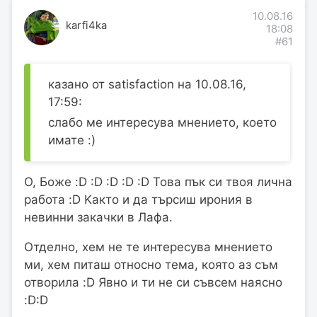
10.08.16
karfi4ka
18:08
#61
казано от satisfaction на 10.08.16,
17:59:
слабо ме интересува мнението, което
имате :)
О, Боже :D :D :D :D :D Това пък си твоя лична
работа :D Kaкто и да търсиш ирония в
невинни закачки в Лафа.
Отделно, хем не те интересува мнението
ми, хем питаш относно тема, която аз съм
отворила :D Явно и ти не си съвсем наясно
:D:D