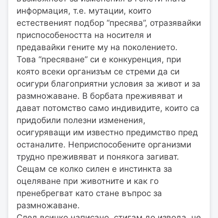
информация, т.е. мутации, които
естественият подбор “пресява”, отразявайки
приспособеността на носителя и
предавайки гените му на поколението.
Това “пресяване” си е конкуренция, при
която всеки организъм се стреми да си
осигури благоприятни условия за живот и за
размножаване. В борбата преживяват и
дават потомство само индивидите, които са
придобили полезни изменения,
осигуряващи им известно предимство пред
останалите. Неприспособените организми
трудно преживяват и понякога загиват.
Сещам се колко силен е инстинкта за
оцеляване при животните и как го
пренебрегват като стане въпрос за
размножаване.
След всичко написано, стигам до извода, че