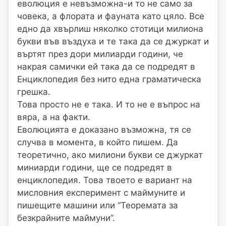
еволюция е невъзможна-и то не само за
човека, а флората и фауната като цяло. Все
едно да хвърлиш няколко стотици милиона
букви във въздуха и те така да се джуркат и
въртят през дори милиарди години, че
накрая самички ей така да се подредят в
Енциклопедия без нито една граматическа
грешка.
Това просто не е така. И то не е въпрос на
вяра, а на факти.
Еволюцията е доказано възможна, тя се
случва в момента, в който пишем. Да
теоретично, ако милиони букви се джуркат
миниарди години, ще се подредят в
енциклопедия. Това твоето е вариант на
мисловния експеримент с маймуните и
пишещите машини или “Теоремата за
безкрайните маймуни”.