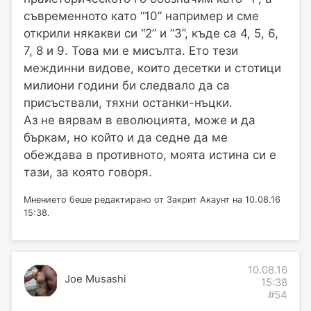
съвременното като “10” например и сме
открили някакви си “2” и “3”, къде са 4, 5, 6,
7, 8 и 9. Това ми е мисълта. Ето тези
междинни видове, които десетки и стотици
милиони години би следвало да са
присъствали, тяхни останки-нъцки.
Аз не вярвам в еволюцията, може и да
бъркам, но който и да седне да ме
обеждава в противното, моята истина си е
тази, за която говоря.
Мнението беше редактирано от Закрит Акаунт на 10.08.16
15:38.
10.08.16
Joe Musashi
15:38
#54