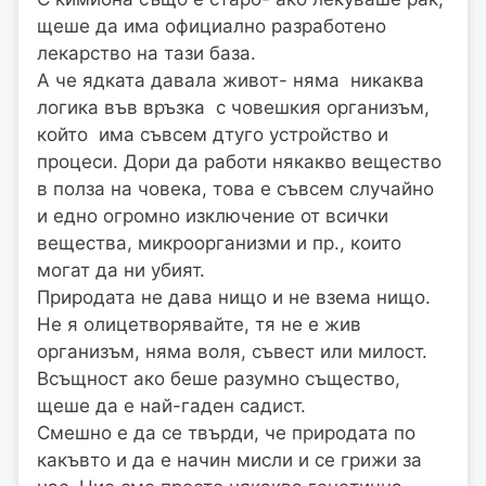
щеше да има официално разработено
лекарство на тази база.
А че ядката давала живот- няма никаква
логика във връзка с човешкия организъм,
който има съвсем дтуго устройство и
процеси. Дори да работи някакво вещество
в полза на човека, това е съвсем случайно
и едно огромно изключение от всички
вещества, микроорганизми и пр., които
могат да ни убият.
Природата не дава нищо и не взема нищо.
Не я олицетворявайте, тя не е жив
организъм, няма воля, съвест или милост.
Всъщност ако беше разумно същество,
щеше да е най-гаден садист.
Смешно е да се твърди, че природата по
какъвто и да е начин мисли и се грижи за