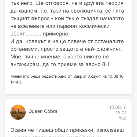
пък него. Ще отговоря, че и другата теория
да хванем, т.е. тази на еволюцията, се пита
същият въпрос - кой пък е създал началото
на вселената или първият космически
обект............примерно.
И да, човекът е нещо повече от останалите
организми, просто защото е най-сложният.
Мое, лично мнение, с което никого не
ангажирам, да го приеме за вярно 8-)
Мнението беше редактирано от Закрит Акаунт на 10.08.16
14:43.
10.08.16
Queen Cobra
15:01
#50
Освен че пишеш общи приказки, използваш