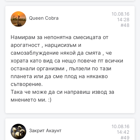
10.08.16
Queen Cobra
14:28
#48
Намирам за непонятна смесицата от
арогатност , нарцисизъм и
самозаблуждение някой да смята , че
хората като вид са нещо повече пт всички
останали организми , пълзели по тази
планета или да сме плод на някакво
сътворение.
Така че може да си направиш извод за
мнението ми. :)
10.08.16
Закрит Акаунт
14:42
#49