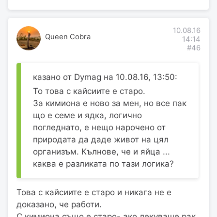
10.08.16
Queen Cobra
14:14
#46
казано от Dymag на 10.08.16, 13:50:
То това с кайсиите е старо.
За кимиона е ново за мен, но все пак
що е семе и ядка, логично
погледнато, е нещо нарочено от
природата да даде живот на цял
организъм. Кълнове, че и яйца ...
каква е разликата по тази логика?
Това с кайсиите е старо и никага не е
доказано, че работи.
С кимиона също е старо- ако лекуваше рак,