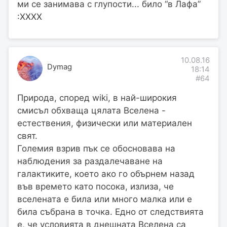
ми се занимава с глупости... било “в Лафа”
:ХХХХ
10.08.16
Dymag
18:14
#64
Природа, според wiki, в най-широкия
смисъл обхваща цялата Вселена -
естествения, физически или материален
свят.
Големия взрив пък се обосновава на
наблюдения за раздалечаване на
галактиките, което ако го обърнем назад
във времето като посока, излиза, че
вселената е била или много малка или е
била събрана в точка. Едно от следствията
е, че условията в днешната Вселена са