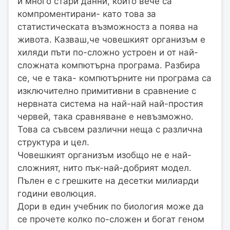
и много стари данни, които вече са
компроментирани- като това за
статистическата възможностз а поява на
живота. Казваш,че човешкият организъм е
хиляди пъти по-сложно устроен и от най-
сложната компютърна програма. Разбира
се, че е така- компютърните ни програма са
изключително примитивни в сравнение с
нервната система на най-най най-простия
червей, така сравняване е невъзможно.
Това са съвсем различни неща с различна
структура и цел.
Човешкият организъм изобщо не е най-
сложният, нито пък-най-добрият модел.
Пълен е с грешките на десетки милиарди
години еволюция.
Дори в един учебник по биология може да
се прочете колко по-сложен и богат геном