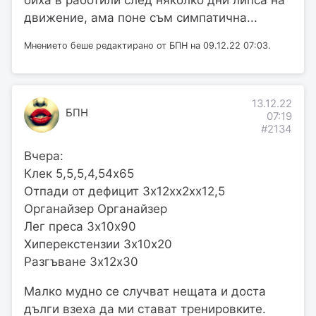
биха в работили след няколко дни липса на
движение, ама поне съм симпатична...
Мнението беше редактирано от БПН на 09.12.22 07:03.
13.12.22
БПН
07:19
#2134
Вчера:
Клек 5,5,5,4,54х65
Отпади от дефицит 3х12хх2хх12,5
Органайзер Органайзер
Лег преса 3х10х90
Хиперекстензии 3х10х20
Разгъване 3х12х30
Малко мудно се случват нещата и доста
дълги взеха да ми стават тренировките.