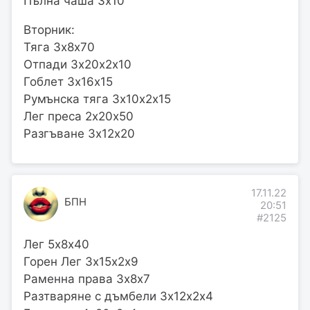
Пълна чаша 3х10
Вторник:
Тяга 3х8х70
Отпади 3х20х2х10
Гоблет 3х16х15
Румънска тяга 3х10х2х15
Лег преса 2х20х50
Разгъване 3х12х20
17.11.22
БПН
20:51
#2125
Лег 5х8х40
Горен Лег 3х15х2х9
Раменна права 3х8х7
Разтваряне с дъмбели 3х12х2х4