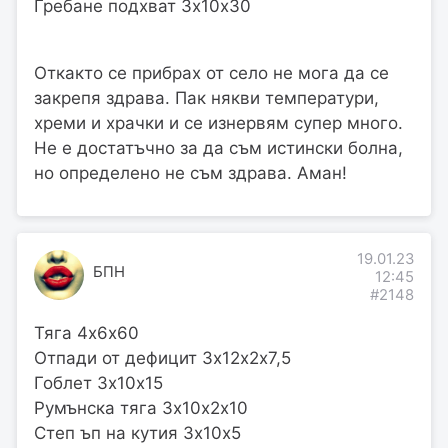
Гребане подхват 3х10х30
Откакто се прибрах от село не мога да се
закрепя здрава. Пак някви температури,
хреми и храчки и се изнервям супер много.
Не е достатъчно за да съм истински болна,
но определено не съм здрава. Аман!
19.01.23
БПН
12:45
#2148
Тяга 4х6х60
Отпади от дефицит 3х12х2х7,5
Гоблет 3х10х15
Румънска тяга 3х10х2х10
Степ ъп на кутия 3х10х5