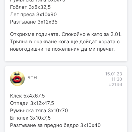
Гоблет 3х8х32,5
Лег преса 3х10х90
Разгъване 3х12х35
Открихме годината. Спокойно е като за 2.01.
Тръпна в очакване кога ще дойдат хората с
новогодишни те пожелания да ми пречат.
15.01.23
БПН
11:30
#2146
Клек 5х4х67,5
Отпади 3х12х47,5
Румънска тяга 3х10х70
Бг клек 3х10х7,5
Разгъване за предно бедро 3х10х40