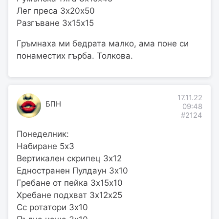
Лег преса 3х20х50
Разгъване 3х15х15
Гръмнаха ми бедрата малко, ама поне си
понаместих гърба. Толкова.
17.11.22
БПН
09:48
#2124
Понеделник:
Набиране 5х3
Вертикален скрипец 3х12
Едностранен Пулдаун 3х10
Гребане от пейка 3х15х10
Хребане подхват 3х12х25
Сс ротатори 3х10