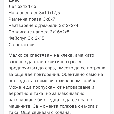
Лег 5х4х47,5
Наклонен лег 3х10х12,5
Раменна права 3х8х7
Разтваряне с дъмбели 3х12х2х4
Повдигане напред 3х16х2х5
Фейспул 3х12х15
Сс ротатори
Малко се спестявам на клека, ама като
започне да става критично грозен
предпочитам да спра, вместо да се потроша
за още две повторения. Обективно само на
последната серия си позволявам грайнд.
Може и да пропускам от натоварване и
вероятно е така, но за максимално
натоварване би следвало да се вра по
машините. За момента толкова си мога и
така. Още свиквам с колана.