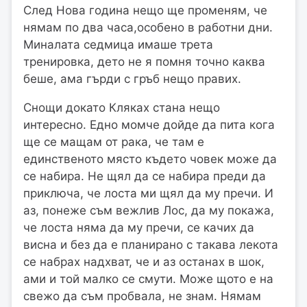
След Нова година нещо ще променям, че
нямам по два часа,особено в работни дни.
Миналата седмица имаше трета
тренировка, дето не я помня точно каква
беше, ама гърди с гръб нещо правих.
Снощи докато Кляках стана нещо
интересно. Едно момче дойде да пита кога
ще се мащам от рака, че там е
единственото място където човек може да
се набира. Не щял да се набира преди да
приключа, че лоста ми щял да му пречи. И
аз, понеже съм вежлив Лос, да му покажа,
че лоста няма да му пречи, се качих да
висна и без да е планирано с такава лекота
се набрах надхват, че и аз останах в шок,
ами и той малко се смути. Може щото е на
свежо да съм пробвала, не знам. Нямам