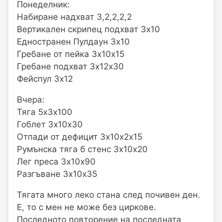
Понеделник:
Набиране надхват 3,2,2,2,2
Вертикален скрипец подхват 3х10
Едностранен Пулдаун 3х10
Гребане от пейка 3х10х15
Гребане подхват 3х12х30
Фейспул 3х12
Вчера:
Тяга 5х3х100
Гоблет 3х10х30
Отпади от дефицит 3х10х2х15
Румънска тяга б стенс 3х10х20
Лег преса 3х10х90
Разгъване 3х10х35
Тягата много леко стана след почивен ден.
Е, то с мен не може без циркове.
Последното повторение на последната