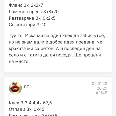
Флайс 3х12х2х7
Раменна преса 3х8х20
Разтваряне 3х10х2х5
Сс ротатори 3х10
Туй то. Иска ми се един клек да забия утре,
но не знам дали е добра идея предвид, че
краката ми са бетон. А и последен ден на
село и с татито да си поседя. Ще преценя
на място.
02.01.23
БПН
20:20
#2145
Клек 3,3,4,4,4х 67,5
Отпади 3х10х45
Румънска тяга 3х8х75