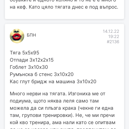
на кеф. Като цяло тягата днес е под въпрос.
14.12.22
БПН
19:22
#2136
Тяга 5х5х95
Отпади 3х12х2х15
Гоблет 3х10х30
Румънска б стенс 3х10х20
Кас глут бридж на машина 3х10х20
Много нерви на тягата. Изгониха ме от
подиума, щото няква леля само там
можела да си плъзга крака (чекне ги една
там, групови тренировки). Не, че ми пречи
кой кво тренира, ама нали като се опитвам