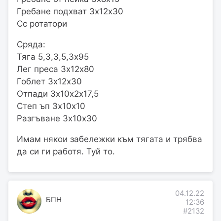
Гребане подхват 3х12х30
Сс ротатори
Сряда:
Тяга 5,3,3,5,3х95
Лег преса 3х12х80
Гоблет 3х12х30
Отпади 3х10х2х17,5
Степ ъп 3х10х10
Разгъване 3х10х30
Имам някои забележки към тягата и трябва
да си ги работя. Туй то.
04.12.22
БПН
12:36
#2132