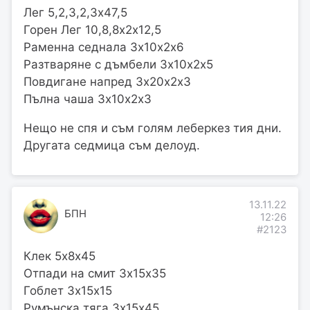
Лег 5,2,3,2,3х47,5
Горен Лег 10,8,8х2х12,5
Раменна седнала 3х10х2х6
Разтваряне с дъмбели 3х10х2х5
Повдигане напред 3х20х2х3
Пълна чаша 3х10х2х3
Нещо не спя и съм голям леберкез тия дни.
Другата седмица съм делоуд.
13.11.22
БПН
12:26
#2123
Клек 5х8х45
Отпади на смит 3х15х35
Гоблет 3х15х15
Румънска тяга 3х15х45