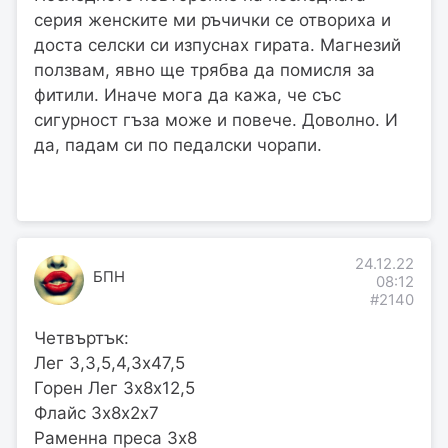
серия женските ми ръчички се отвориха и
доста селски си изпуснах гирата. Магнезий
ползвам, явно ще трябва да помисля за
фитили. Иначе мога да кажа, че със
сигурност гъза може и повече. Доволно. И
да, падам си по педалски чорапи.
24.12.22
БПН
08:12
#2140
Четвъртък:
Лег 3,3,5,4,3х47,5
Горен Лег 3х8х12,5
Флайс 3х8х2х7
Раменна преса 3х8