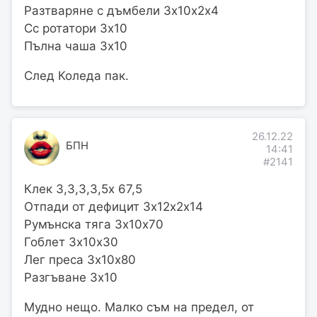
Разтваряне с дъмбели 3х10х2х4
Сс ротатори 3х10
Пълна чаша 3х10
След Коледа пак.
26.12.22
БПН
14:41
#2141
Клек 3,3,3,3,5х 67,5
Отпади от дефицит 3х12х2х14
Румънска тяга 3х10х70
Гоблет 3х10х30
Лег преса 3х10х80
Разгъване 3х10
Мудно нещо. Малко съм на предел, от