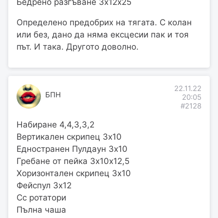
Бедрено разгъване 3х12х25
Определено предобрих на тягата. С колан
или без, дано да няма ексцесии пак и тоя
път. И така. Другото доволно.
22.11.22
БПН
20:05
#2128
Набиране 4,4,3,3,2
Вертикален скрипец 3х10
Едностранен Пулдаун 3х10
Гребане от пейка 3х10х12,5
Хоризонтален скрипец 3х10
Фейспул 3х12
Сс ротатори
Пълна чаша