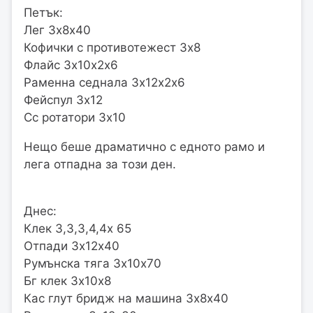
Петък:
Лег 3х8х40
Кофички с противотежест 3х8
Флайс 3х10х2х6
Раменна седнала 3х12х2х6
Фейспул 3х12
Сс ротатори 3х10
Нещо беше драматично с едното рамо и
лега отпадна за този ден.
Днес:
Клек 3,3,3,4,4х 65
Отпади 3х12х40
Румънска тяга 3х10х70
Бг клек 3х10х8
Кас глут бридж на машина 3х8х40