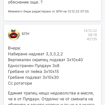
обяснение още. ?
Мнението беше редактирано от БПН на 13.12.22 07:20.
14.12.22
БПН
08:18
#2135
Вчера:
Набиране надхват 3,3,3,2,2
Вертикален скрипец подхват 3х10х40
Едностранен Пулдаун 3х8
Гребане от пейка 3х10х15
Гребане подхват 3х10х30
Сс ротатори
Единия трапец нещо недоволства и мисля,
че е от Пулдаун. Отделно че от смяната на
обувките и едното коляно и то не е е много