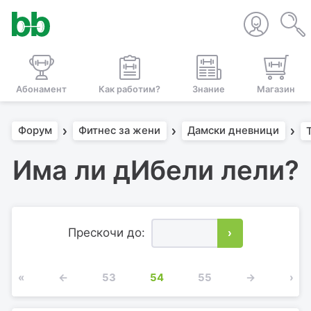
Абонамент
Как работим?
Знание
Магазин
Форум
Фитнес за жени
Дамски дневници
Има ли дИбели лели?
Прескочи до:
›
«
←
53
54
55
→
›