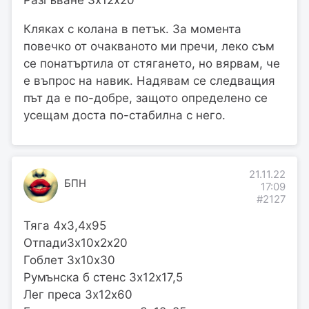
Разгъване 3х12х20
Кляках с колана в петък. За момента
повечко от очакваното ми пречи, леко съм
се понатъртила от стягането, но вярвам, че
е въпрос на навик. Надявам се следващия
път да е по-добре, защото определено се
усещам доста по-стабилна с него.
21.11.22
БПН
17:09
#2127
Тяга 4х3,4х95
Отпади3х10х2х20
Гоблет 3х10х30
Румънска б стенс 3х12х17,5
Лег преса 3х12х60