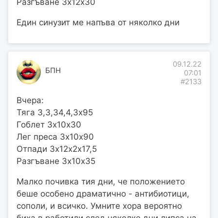
Разгъване 3х12х30
Един синузит ме напъва от няколко дни
09.12.22
БПН
07:01
#2133
Вчера:
Тяга 3,3,34,4,3х95
Гоблет 3х10х30
Лег преса 3х10х90
Отпади 3х12х2х17,5
Разгъване 3х10х35
Малко почивка тия дни, че положението
беше особено драматично - антибиотици,
сополи, и всичко. Умните хора вероятно