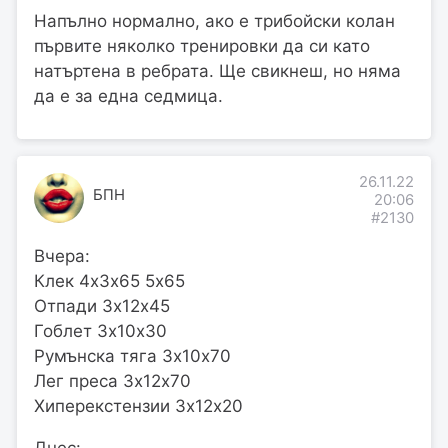
Напълно нормално, ако е трибойски колан
първите няколко тренировки да си като
натъртена в ребрата. Ще свикнеш, но няма
да е за една седмица.
26.11.22
БПН
20:06
#2130
Вчера:
Клек 4х3х65 5х65
Отпади 3х12х45
Гоблет 3х10х30
Румънска тяга 3х10х70
Лег преса 3х12х70
Хиперекстензии 3х12х20
Днес: