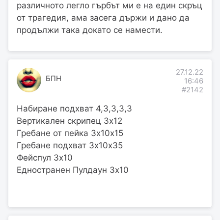
различното легло гърбът ми е на един скръц
от трагедия, ама засега държи и дано да
продължи така докато се намести.
27.12.22
БПН
16:46
#2142
Набиране подхват 4,3,3,3,3
Вертикален скрипец 3х12
Гребане от пейка 3х10х15
Гребане подхват 3х10х35
Фейспул 3х10
Едностранен Пулдаун 3х10