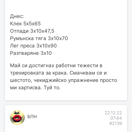
Днес:
Клек 5х5х65
Отпади 3х10х47,5
Румънска тяга 3х10х70
Лег преса 3х10х90
Разтваряне 3х10
Май си достигнах работни тежести в
тренировката за крака. Смачквам се и
шестото, чекиджийско упражнение просто
ми хартисва. Туй то.
22.12.22
БПН
07:44
#2139