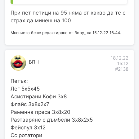
При пет петици на 95 няма от какво да те е
страх да минеш на 100.
Мнението беше редактирано от Boby_ на 15.12.22 16:44.
18.12.22
БПН
15:12
#2138
Петък:
Лег 5х5х45
Асистирани Кофи 3х8
Флайс 3х8х2х7
Раменна преса 3х8х20
Разтваряне с дъмбели 3х8х2х5
Фейспул 3х12
Сс ротатори