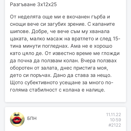
Разгъване 3х12х25
От неделята още ми е вкочанен гърба и
снощи вече си загубих зрение. С капаните
шипове. Добре, че вече съм му хванала
цаката, малко масаж на вратлето и след 15-
тина минути погледнах. Ама не е хорошо
като цяло де. От известно време ме гложди
да почна да ползвам колан. Вчера ползвах
оборотен от залата, днес пристига моя,
дето си поръчах. Дано да става за нещо.
Щото субективното усещане за много по-
голяма стабилност с колана е налице.
11.11.22
БПН
10:59
#2122