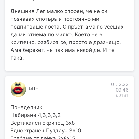
Днешния Лег малко спорен, че не си
познавах спотъра и постоянно ми
подпипваше лоста. С пръст, ама го усещах
да ми отнема по малко. Което не е
критично, разбира се, просто е дразнещо.
Ама берекет, че пак има някой де. И те
така.
01.12.22
БПН
09:46
#2131
Понеделник:
Набиране 4,3,3,3,2
Вертикален скрипец 3х8
Едностранен Пулдаун 3х10
Гребане от пейка 3х8х15