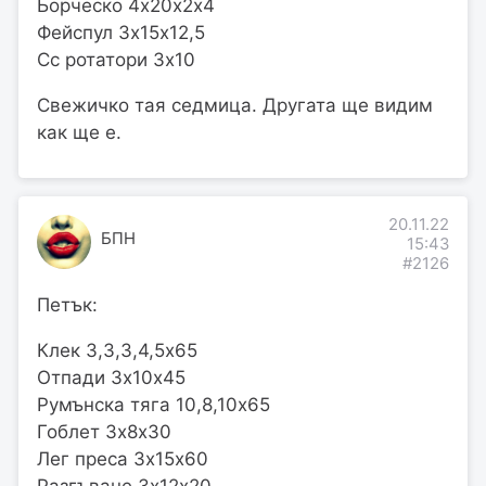
Борческо 4х20х2х4
Фейспул 3х15х12,5
Сс ротатори 3х10
Свежичко тая седмица. Другата ще видим
как ще е.
20.11.22
БПН
15:43
#2126
Петък:
Клек 3,3,3,4,5х65
Отпади 3х10х45
Румънска тяга 10,8,10х65
Гоблет 3х8х30
Лег преса 3х15х60