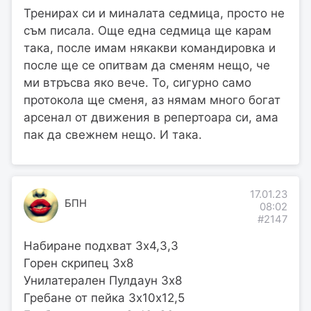
Тренирах си и миналата седмица, просто не
съм писала. Още една седмица ще карам
така, после имам някакви командировка и
после ще се опитвам да сменям нещо, че
ми втръсва яко вече. То, сигурно само
протокола ще сменя, аз нямам много богат
арсенал от движения в репертоара си, ама
пак да свежнем нещо. И така.
17.01.23
БПН
08:02
#2147
Набиране подхват 3х4,3,3
Горен скрипец 3х8
Унилатерален Пулдаун 3х8
Гребане от пейка 3х10х12,5