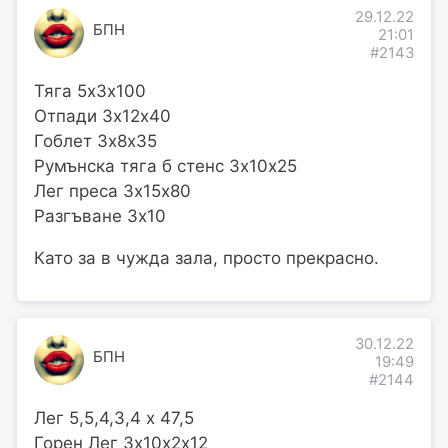
29.12.22
БПН
21:01
#2143
Тяга 5х3х100
Отпади 3х12х40
Гоблет 3х8х35
Румънска тяга б стенс 3х10х25
Лег преса 3х15х80
Разгъване 3х10
Като за в чужда зала, просто прекрасно.
30.12.22
БПН
19:49
#2144
Лег 5,5,4,3,4 х 47,5
Горен Лег 3х10х2х12