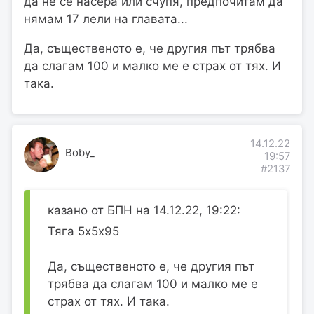
да не се насера или счупя, предпочитам да
нямам 17 лели на главата...
Да, същественото е, че другия път трябва
да слагам 100 и малко ме е страх от тях. И
така.
14.12.22
Boby_
19:57
#2137
казано от БПН на 14.12.22, 19:22:
Тяга 5х5х95
Да, същественото е, че другия път
трябва да слагам 100 и малко ме е
страх от тях. И така.