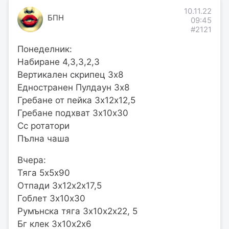
10.11.22
БПН
09:45
#2121
Понеделник:
Набиране 4,3,3,2,3
Вертикален скрипец 3х8
Едностранен Пулдаун 3х8
Гребане от пейка 3х12х12,5
Гребане подхват 3х10х30
Сс ротатори
Пълна чаша
Вчера:
Тяга 5х5х90
Отпади 3х12х2х17,5
Гоблет 3х10х30
Румънска тяга 3х10х2х22, 5
Бг клек 3х10х2х6