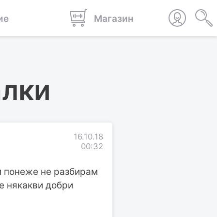
ие
Магазин
алки
16.10.18
00:32
 и понеже не разбирам
те някакви добри