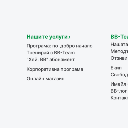
Нашите услуги
BB-Te
Нашата
Програма: по-добро начало
Методъ
Тренирай с BB-Team
Отзиви
"Хей, ВВ" абонамент
Екип
Корпоративна програма
Свобод
Онлайн магазин
Имейл 
BB-лог
Контак