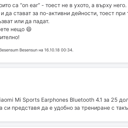
то са “on ear” - тоест не в ухото, а върху него.
и да стават за по-активни дейности, тоест при
зват или да падат.
жете нещо 😄
ително!
esensum Besensun на 16.10.18 00:34.
iaomi Mi Sports Earphones Bluetooth 4.1 за 25 д
да си представя да е удобно за трениране с так