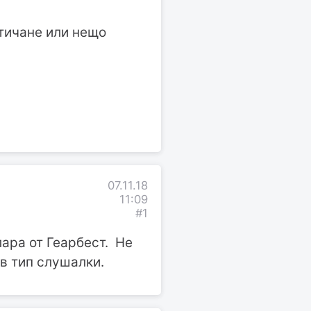
 тичане или нещо
07.11.18
11:09
#1
олара от Геарбест. Не
ъв тип слушалки.