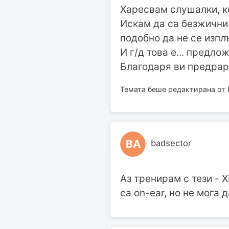
Харесвам слушалки, кои
Искам да са безжични 
подобно да не се изплъ
И г/д това е... предло
Благодаря ви предрар
Темата беше редактирана от B
BA
badsector
Аз тренирам с тези - X
са on-ear, но не мога 