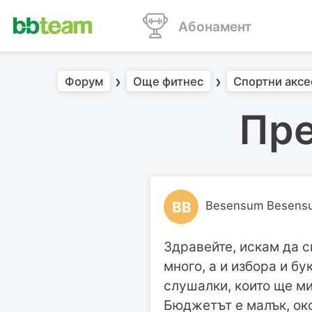
Абонамент
Форум
Още фитнес
Спортни аксе
Пре
BB
Besensum Besens
Здравейте, искам да с
много, а и избора и б
слушалки, които ще м
Бюджетът е малък, ок