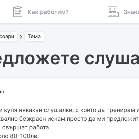
Как работим?
Знан
соари
Тема
дложете слуш
un
и купя някакви слушалки, с които да тренирам
уквално безкраен искам просто да ми предложи
и свършат работа.
оло 80-100лв.