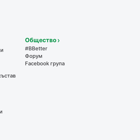
Общество
#BBetter
щи
Форум
Facebook група
състав
и