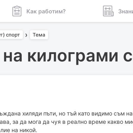
Как работим?
Знан
г) спорт
Тема
 на килограми с
ъждана хиляди пъти, но тъй като видимо съм н
ава, за да мога да чуя в реално време какво м
лие на никой.