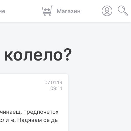
ие
Магазин
 колело?
07.01.19
09:11
ачинаещ, предпочетох
ислите. Надявам се да