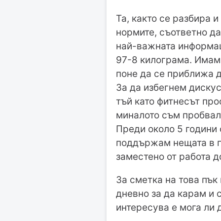
Та, както се разбира и
нормите, съответно да
най-важната информаци
97-8 килограма. Имам 
поне да се приближа д
За да избегнем дискус
тъй като фитнесът про
миналото съм пробвал,
Преди около 5 години 
поддържам нещата в п
заместено от работа д
За сметка на това пък
дневно за да карам и 
интересува е мога ли 