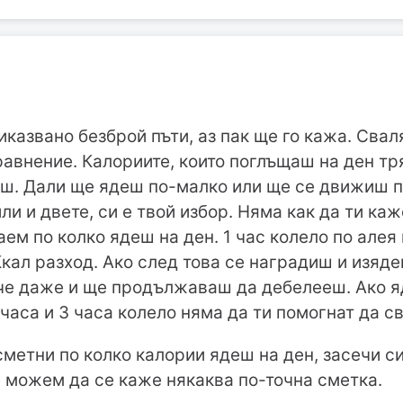
иказвано безброй пъти, аз пак ще го кажа. Свал
авнение. Калориите, които поглъщаш на ден тр
аш. Дали ще ядеш по-малко или ще се движиш п
ли и двете, си е твой избор. Няма как да ти к
наем по колко ядеш на ден. 1 час колело по але
ал разход. Ако след това се наградиш и изяде
 че даже и ще продължаваш да дебелееш. Ако 
 часа и 3 часа колело няма да ти помогнат да с
сметни по колко калории ядеш на ден, засечи с
 можем да се каже някаква по-точна сметка.