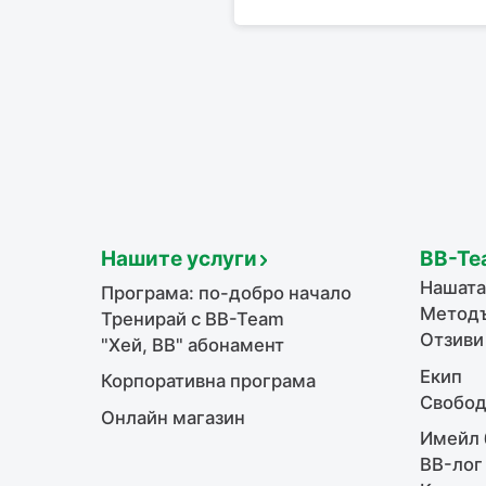
Нашите услуги
BB-Te
Нашата
Програма: по-добро начало
Методъ
Тренирай с BB-Team
Отзиви
"Хей, ВВ" абонамент
Екип
Корпоративна програма
Свобод
Онлайн магазин
Имейл 
BB-лог