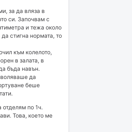
и, за да вляза в
то си. Започвам с
нтиметра и тежа около
 да стигна нормата, то
очил към колелото,
орен в залата, в
да бъда навън.
озволяваше да
ортуване беше
тати.
 отделям по 1ч.
ави. Това, което ме