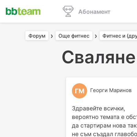
Абонамент
Форум
Още фитнес
Фитнес и (дру
Сваляне
ГМ
Георги Маринов
Здравейте всички,
вероятно темата е обс
да стартирам нова так
не съм създал главобо