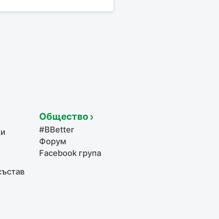
Общество
#BBetter
щи
Форум
Facebook група
състав