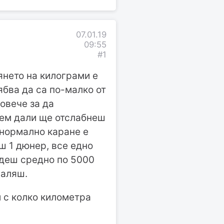
07.01.19
09:55
#1
янето на килограми е
ябва да са по-малко от
овече за да
ажем дали ще отслабнеш
я нормално каране е
ш 1 дюнер, все едно
ядеш средно по 5000
валяш.
и с колко километра