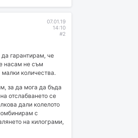
07.01.19
14:10
#2
 да гарантирам, че
ме насам не съм
 малки количества.
, за да мога да бъда
 на отслабването се
олкова дали колелото
 комбинирам с
алянето на килограми,