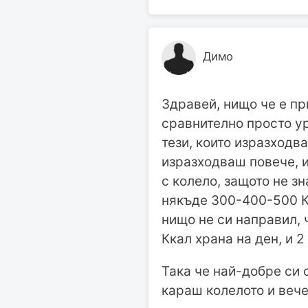
Димо
Здравей, нищо че е пр
сравнително просто ур
тези, които изразходв
изразходваш повече, и
с колело, защото не з
някъде 300-400-500 Кк
нищо не си направил,
Ккал храна на ден, и 2
Така че най-добре си 
караш колелото и вече