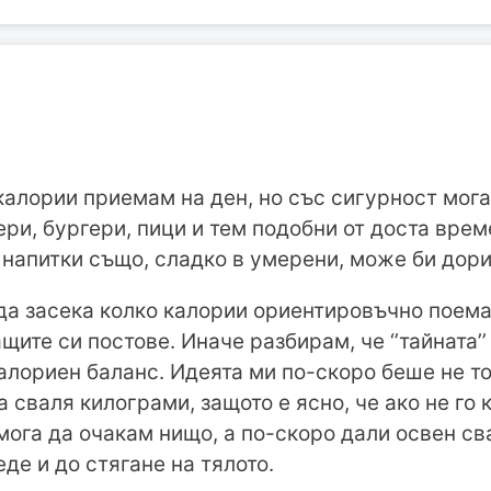
калории приемам на ден, но със сигурност мога
ери, бургери, пици и тем подобни от доста вре
 напитки също, сладко в умерени, може би дори
да засека колко калории ориентировъчно поемам
щите си постове. Иначе разбирам, че ‘’тайната’’
алориен баланс. Идеята ми по-скоро беше не т
 сваля килограми, защото е ясно, че ако не го
мога да очакам нищо, а по-скоро дали освен св
де и до стягане на тялото.