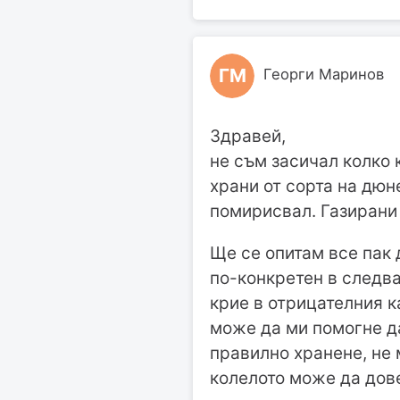
ГМ
Георги Маринов
Здравей,
не съм засичал колко 
храни от сорта на дюн
помирисвал. Газирани
Ще се опитам все пак 
по-конкретен в следва
крие в отрицателния к
може да ми помогне да
правилно хранене, не 
колелото може да дове