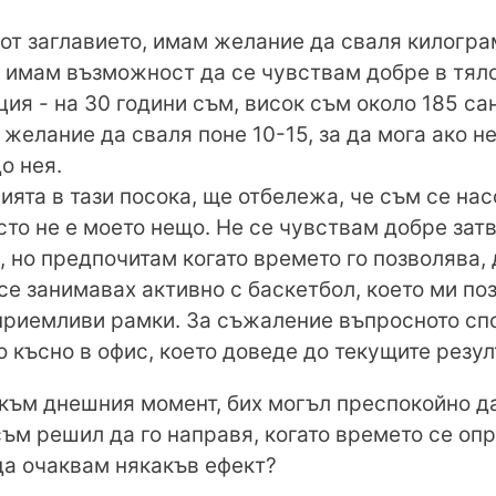
 от заглавието, имам желание да сваля килограм
 имам възможност да се чувствам добре в тяло
я - на 30 години съм, висок съм около 185 са
желание да сваля поне 10-15, за да мога ако не
о нея.
ията в тази посока, ще отбележа, че съм се нас
сто не е моето нещо. Не се чувствам добре затв
 но предпочитам когато времето го позволява, 
се занимавах активно с баскетбол, което ми п
риемливи рамки. За съжаление въпросното сп
о късно в офис, което доведе до текущите резул
 към днешния момент, бих могъл преспокойно да
съм решил да го направя, когато времето се опр
да очаквам някакъв ефект?