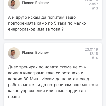
Plamen Boichev
23:57
#13
А и друго искам да попитам защо
повторенията само по 5 така по малко
енергоразход има за това ?
23.01.19
Plamen Boichev
12:15
#14
Днес тренирах по новата схема не съм
качвал килограми така си останаха и
кардио 30 Мин . Искам да попитам след
работа може ли да потренирам още малко и
какво упражнения или само кардио да
правя