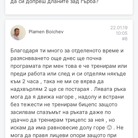
да си допреш дланите зад гърба?
22.01.19
Plamen Boichev
10:05
#8
Благодаря ти много за отделеното време и
разяснвването още днес ще почна
програмата при мен това е че тренирам или
преди работа или след и си отделям някъде
към 2 часа , така не ми се вярва да
надхвърлям 2 ще се постарая . Лявата ръка
мога да я движа нагоре , надолу и встрани
без тежести не тренирам бицепс защото
засилвам спазъмът на ръката даже по
удачно да тренирам трицепс за нея , но
искам да има равновесие долу горе 🙂 . Не
мога да правя лицеви опори защото при