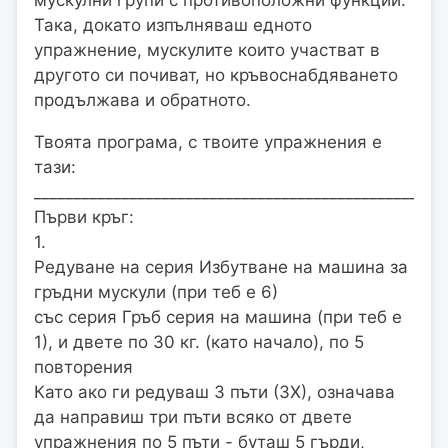
мускулни групи с противоположни функции.
Така, докато изпълняваш едното
упражнение, мускулите които участват в
другото си почиват, но кръвоснабдяването
продължава и обратното.
Твоята програма, с твоите упражнения е
тази:
__________________________________________________
Първи кръг:
1.
Редуване на серия Избутване на машина за
гръдни мускули (при теб е 6)
със серия Гръб серия на машина (при теб е
1), и двете по 30 кг. (като начало), по 5
повторения
Като ако ги редуваш 3 пъти (3Х), означава
да направиш три пъти всяко от двете
упражнения по 5 пъти - буташ 5 гърди,