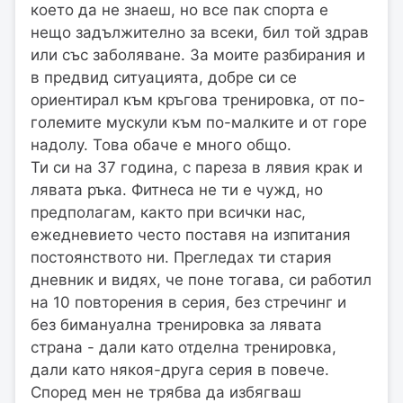
което да не знаеш, но все пак спорта е
нещо задължително за всеки, бил той здрав
или със заболяване. За моите разбирания и
в предвид ситуацията, добре си се
ориентирал към кръгова тренировка, от по-
големите мускули към по-малките и от горе
надолу. Това обаче е много общо.
Ти си на 37 година, с пареза в лявия крак и
лявата ръка. Фитнеса не ти е чужд, но
предполагам, както при всички нас,
ежедневието често поставя на изпитания
постоянството ни. Прегледах ти стария
дневник и видях, че поне тогава, си работил
на 10 повторения в серия, без стречинг и
без бимануална тренировка за лявата
страна - дали като отделна тренировка,
дали като някоя-друга серия в повече.
Според мен не трябва да избягваш