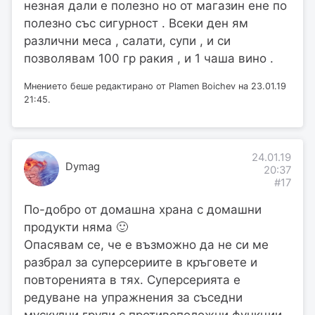
незная дали е полезно но от магазин ене по
полезно със сигурност . Всеки ден ям
различни меса , салати, супи , и си
позволявам 100 гр ракия , и 1 чаша вино .
Мнението беше редактирано от Plamen Boichev на 23.01.19
21:45.
24.01.19
Dymag
20:37
#17
По-добро от домашна храна с домашни
продукти няма 🙂
Опасявам се, че е възможно да не си ме
разбрал за суперсериите в кръговете и
повторенията в тях. Суперсерията е
редуване на упражнения за съседни