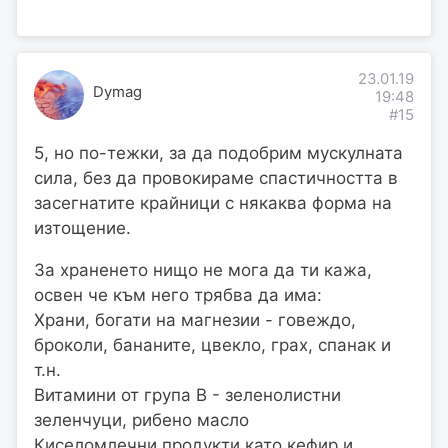
23.01.19
Dymag
19:48
#15
5, но по-тежки, за да подобрим мускулната
сила, без да провокираме спастичността в
засегнатите крайници с някаква форма на
изтощение.
За храненето нищо не мога да ти кажа,
освен че към него трябва да има:
Храни, богати на магнезии - говеждо,
броколи, бананите, цвекло, грах, спанак и
т.н.
Витамини от група В - зеленолистни
зеленчуци, рибено масло
Киселомлечни продукти като кефир и