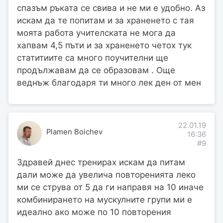
спазъм ръката се свива и не ми е удобно. Аз
искам да те попитам и за храненето с тая
моята работа учителската не мога да
хапвам 4,5 пъти и за храненето четох тук
статитиите са много поучителни ще
продължавам да се образовам . Още
веднъж благодаря ти много лек ден от мен
22.01.19
Plamen Boichev
16:36
#9
Здравей днес тренирах искам да питам
дали може да увелича повторенията леко
ми се струва от 5 да ги направя на 10 иначе
комбинирането на мускулните групи ми е
идеално ако може по 10 повторения