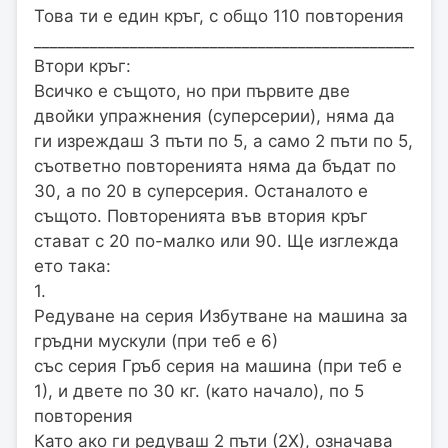
Това ти е един кръг, с общо 110 повторения
___________________________________________________
Втори кръг:
Всичко е същото, но при първите две
двойки упражнения (суперсерии), няма да
ги изреждаш 3 пъти по 5, а само 2 пъти по 5,
съответно повторенията няма да бъдат по
30, а по 20 в суперсерия. Останалото е
същото. Повторенията във втория кръг
стават с 20 по-малко или 90. Ще изглежда
ето така:
1.
Редуване на серия Избутване на машина за
гръдни мускули (при теб е 6)
със серия Гръб серия на машина (при теб е
1), и двете по 30 кг. (като начало), по 5
повторения
Като ако ги редуваш 2 пъти (2Х), означава