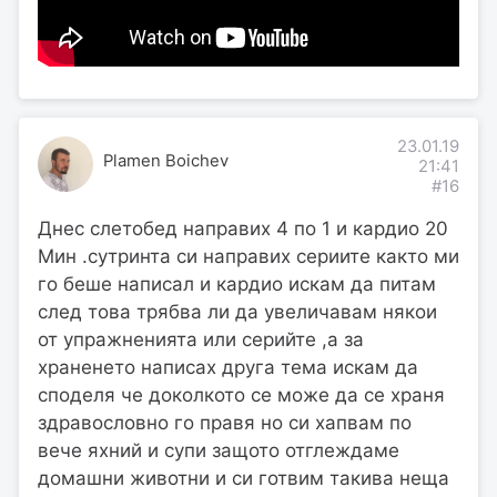
23.01.19
Plamen Boichev
21:41
#16
Днес слетобед направих 4 по 1 и кардио 20
Мин .сутринта си направих сериите както ми
го беше написал и кардио искам да питам
след това трябва ли да увеличавам някои
от упражненията или серийте ,а за
храненето написах друга тема искам да
споделя че доколкото се може да се храня
здравословно го правя но си хапвам по
вече яхний и супи защото отглеждаме
домашни животни и си готвим такива неща