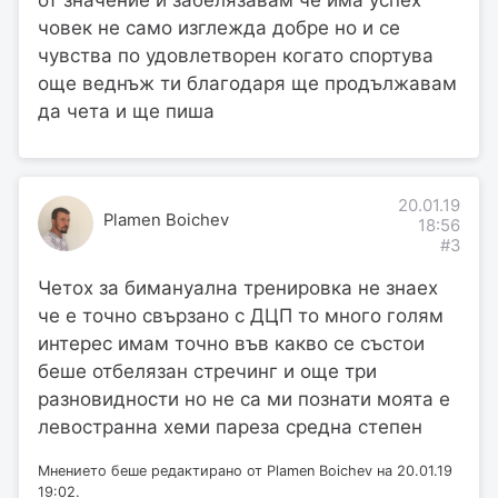
човек не само изглежда добре но и се
чувства по удовлетворен когато спортува
още веднъж ти благодаря ще продължавам
да чета и ще пиша
20.01.19
Plamen Boichev
18:56
#3
Четох за бимануална тренировка не знаех
че е точно свързано с ДЦП то много голям
интерес имам точно във какво се състои
беше отбелязан стречинг и още три
разновидности но не са ми познати моята е
левостранна хеми пареза средна степен
Мнението беше редактирано от Plamen Boichev на 20.01.19
19:02.