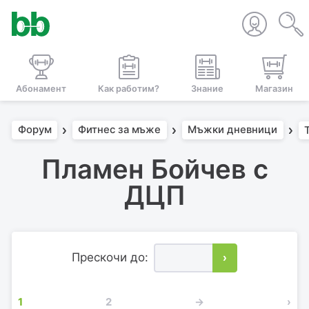
Абонамент
Как работим?
Знание
Магазин
Форум
Фитнес за мъже
Мъжки дневници
Пламен Бойчев с
ДЦП
Прескочи до:
›
1
2
→
›