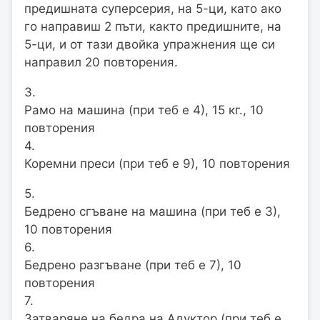
предишната суперсерия, на 5-ци, като ако
го направиш 2 пъти, както предишните, на
5-ци, и от тази двойка упражнения ще си
направил 20 повторения.
3.
Рамо на машина (при теб е 4), 15 кг., 10
повторения
4.
Коремни преси (при теб е 9), 10 повторения
5.
Бедрено сгъване на машина (при теб е 3),
10 повторения
6.
Бедрено разгъване (при теб е 7), 10
повторения
7.
Затваряне на бедра на Адуктор (при теб е