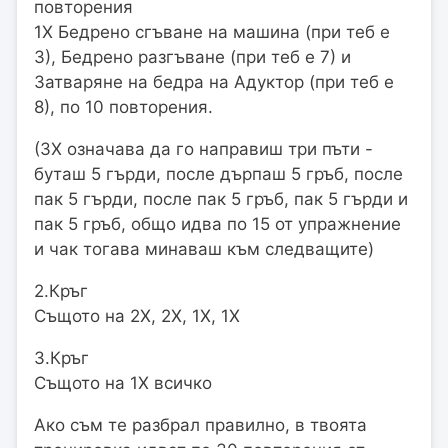
повторения
1Х Бедрено сгъване на машина (при теб е
3), Бедрено разгъване (при теб е 7) и
Затваряне на бедра на Адуктор (при теб е
8), по 10 повторения.
(3Х означава да го направиш три пъти -
буташ 5 гърди, после дърпаш 5 гръб, после
пак 5 гърди, после пак 5 гръб, пак 5 гърди и
пак 5 гръб, общо идва по 15 от упражнение
и чак тогава минаваш към следващите)
2.Кръг
Същото на 2Х, 2Х, 1Х, 1Х
3.Кръг
Същото на 1Х всичко
Ако съм те разбрал правилно, в твоята