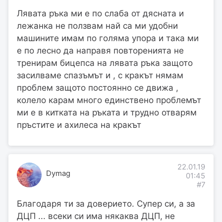
Лявата ръка ми е по слаба от дясната и
лежанка не ползвам най са ми удобни
машините имам по голяма упора и така ми
е по лесно да направя повторенията не
тренирам бицепса на лявата ръка защото
засилваме спазъмът и , с кракът нямам
проблем защото постоянно се движа ,
колело карам много единствено проблемът
ми е в китката на ръката и трудно отварям
пръстите и ахилеса на кракът
22.01.19
Dymag
01:45
#7
Благодаря ти за доверието. Супер си, а за
ДЦП ... всеки си има някаква ДЦП, не