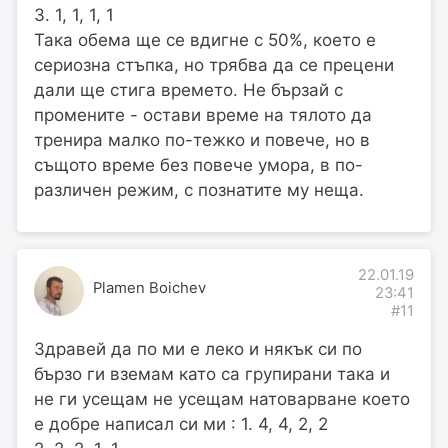
3. 1, 1, 1, 1
Така обема ще се вдигне с 50%, което е
сериозна стъпка, но трябва да се прецени
дали ще стига времето. Не бързай с
промените - остави време на тялото да
тренира малко по-тежко и повече, но в
същото време без повече умора, в по-
различен режим, с познатите му неща.
22.01.19
Plamen Boichev
23:41
#11
Здравей да по ми е леко и някък си по
бързо ги вземам като са групирани така и
не ги усещам не усещам натоварване което
е добре написал си ми : 1. 4, 4, 2, 2