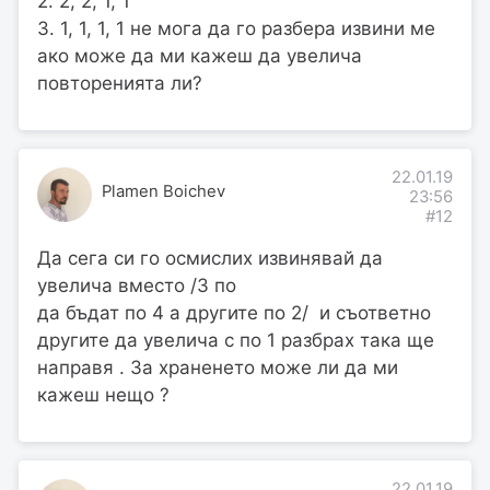
2. 2, 2, 1, 1
3. 1, 1, 1, 1 не мога да го разбера извини ме
ако може да ми кажеш да увелича
повторенията ли?
22.01.19
Plamen Boichev
23:56
#12
Да сега си го осмислих извинявай да
увелича вместо /3 по
да бъдат по 4 а другите по 2/ и съответно
другите да увелича с по 1 разбрах така ще
направя . За храненето може ли да ми
кажеш нещо ?
22.01.19