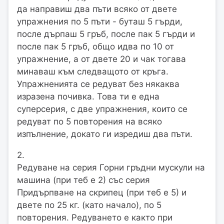
да направиш два пъти всяко от двете
упражнения по 5 пъти - буташ 5 гърди,
после дърпаш 5 гръб, после пак 5 гърди и
после пак 5 гръб, общо идва по 10 от
упражнение, а от двете 20 и чак тогава
минаваш към следващото от кръга.
Упражненията се редуват без някаква
изразена почивка. Това ти е една
суперсерия, с две упражнения, които се
редуват по 5 повторения на всяко
изпълнение, докато ги изредиш два пъти.
2.
Редуване на серия Горни гръдни мускули на
машина (при теб е 2) със серия
Придърпване на скрипец (при теб е 5) и
двете по 25 кг. (като начало), по 5
повторения. Редуването е както при