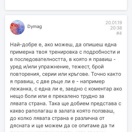
20.01.19
Dymag
20:38
#4
Най-добре е, ако можеш, да опишеш една
примерна твоя тренировка с подробности и
в последователността, в която я правиш -
уред и/или упражнение, тежест, брой
повторения, серии или кръгове. Точно както
я правиш, с две ръце ли е - например
лежанка, с една ли е, заедно с коментар ако
нещо боли или е прекалено трудно за
лявата страна. Така ще добием представа с
какво раполагаш в залата която ползваш,
до колко лявата страна е различна от
дясната и ще можем да се опитаме да ти