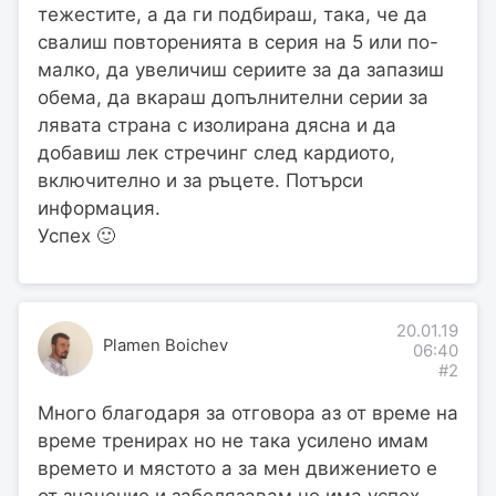
тежестите, а да ги подбираш, така, че да
свалиш повторенията в серия на 5 или по-
малко, да увеличиш сериите за да запазиш
обема, да вкараш допълнителни серии за
лявата страна с изолирана дясна и да
добавиш лек стречинг след кардиото,
включително и за ръцете. Потърси
информация.
Успех 🙂
20.01.19
Plamen Boichev
06:40
#2
Много благодаря за отговора аз от време на
време тренирах но не така усилено имам
времето и мястото а за мен движението е
от значение и забелязавам че има успех