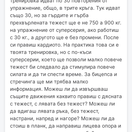
тренировка идват по 30 повторения от
упражнение, общо, в трите кръга. Тук идват
също 30, но за гърдите и гърба
прехвърлената тежест ще е не 750 а 900 кг.
на упражнение от суперсерия, ако работиш
с 30 кг., а другото ще е без промени. После
си правиш кардиото. На практика това си е
твоята тренировка, но с по-къси
суперсерии, което ще позволи малко повече
тежест би следвало да стимулира повече
силата и да ти спести време. За бицепса и
стречинга ще ми трябва малко
информация. Можеш ли да извършваш
същите движения каквито правиш с дясната
с тежест, с лявата без тежест? Можеш ли
да вдигаш лявата ръка, без тежест,
настрани, напред и нагоре? Можеш ли да
стоиш в планк, да направиш лицева опора и