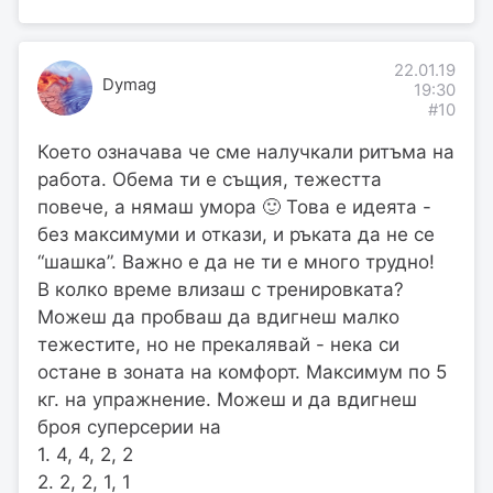
22.01.19
Dymag
19:30
#10
Което означава че сме налучкали ритъма на
работа. Обема ти е същия, тежестта
повече, а нямаш умора 🙂 Това е идеята -
без максимуми и откази, и ръката да не се
“шашка”. Важно е да не ти е много трудно!
В колко време влизаш с тренировката?
Можеш да пробваш да вдигнеш малко
тежестите, но не прекалявай - нека си
остане в зоната на комфорт. Максимум по 5
кг. на упражнение. Можеш и да вдигнеш
броя суперсерии на
1. 4, 4, 2, 2
2. 2, 2, 1, 1