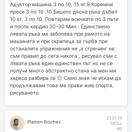
Адуктор машина 3 по 10, 15 кг.9.Коремни
преси 3 по 10 .10.Бицепс дясна ръка дъбел
10 кг. 3 по 10. Повтарям всичките по 3 пъти
и после кардио 20-30 Мин . Единствено
лявата ръка ме заболява при рамото на
машината и при скрипеца за гърба при
останалите упражнения не ,а стречинг не
съм правил до сега никога , рисувал съм с
лявата ръка един единствен път но не се
получи много абстрактно стана на мен ми
хареса разбира се 🙂 Само зная че искам да
продължавам това ме прави жив спорта,
рисуването
21.01.19
Plamen Boichev
08:52
#6