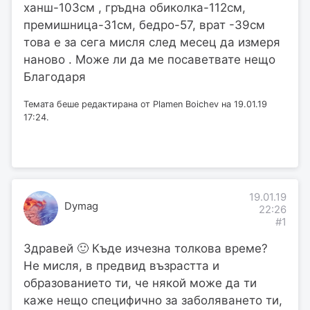
ханш-103см , гръдна обиколка-112см,
премишница-31см, бедро-57, врат -39см
това е за сега мисля след месец да измеря
наново . Може ли да ме посаветвате нещо
Благодаря
Темата беше редактирана от Plamen Boichev на 19.01.19
17:24.
19.01.19
Dymag
22:26
#1
Здравей 🙂 Къде изчезна толкова време?
Не мисля, в предвид възрастта и
образованието ти, че някой може да ти
каже нещо специфично за заболяването ти,