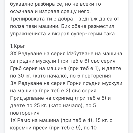
буквално разбира се, но не всеки го
осъзнава и изправя срещу него.
Тренировката ти е добра - веднъж да са от
полза тези машини. Бих обаче разместил
упражненията и вкарал супер-серии така:
1.Кръг
3Х Редуване на серия Избутване на машина
за гръдни мускули (при теб е 6) със серия
Гръб серия на машина (при теб е 1), и двете
по 30 кг. (като начало), по 5 повторения
3Х Редуване на серия Горни гръдни мускули
на машина (при теб е 2) със серия
Придърпване на скрипец (при теб е 5) и
двете по 25 кг. (като начало), по 5
повторения
1Х Рамо на машина (при теб е 4), 15 кг. с
коремни преси (при теб е 9), по 10