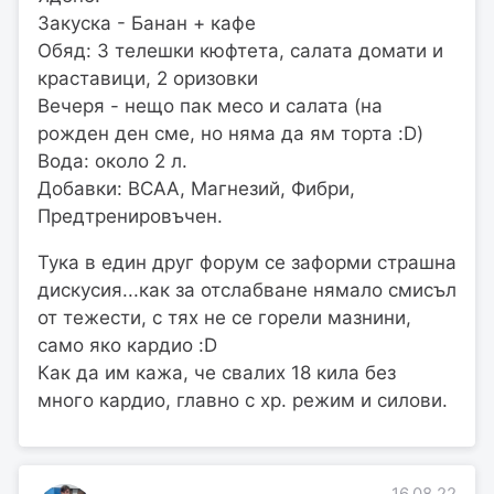
Закуска - Банан + кафе
Обяд: 3 телешки кюфтета, салата домати и
краставици, 2 оризовки
Вечеря - нещо пак месо и салата (на
рожден ден сме, но няма да ям торта :D)
Вода: около 2 л.
Добавки: BCAA, Магнезий, Фибри,
Предтренировъчен.
Тука в един друг форум се заформи страшна
дискусия...как за отслабване нямало смисъл
от тежести, с тях не се горели мазнини,
само яко кардио :D
Как да им кажа, че свалих 18 кила без
много кардио, главно с хр. режим и силови.