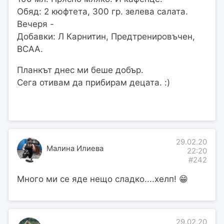
Обяд: 2 кюфтета, 300 гр. зелева салата.
Вечеря -
Добавки: Л Карнитин, Предтренировъчен,
BCAA.
Планкът днес ми беше добър.
Сега отивам да прибирам децата. :)
29.02.20
Малина Илиева
22:20
#242
Много ми се яде нещо сладко....хелп! 😁
29.02.20