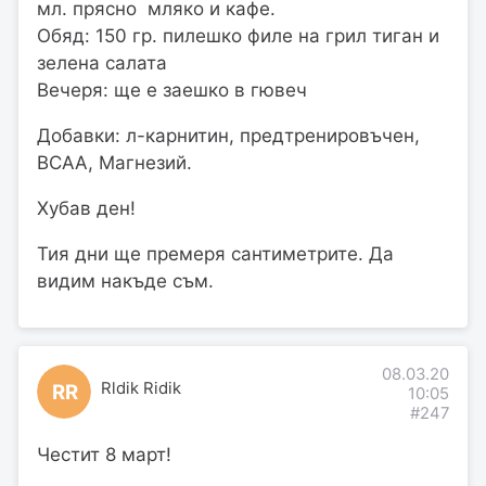
мл. прясно мляко и кафе.
Обяд: 150 гр. пилешко филе на грил тиган и
зелена салата
Вечеря: ще е заешко в гювеч
Добавки: л-карнитин, предтренировъчен,
BCAA, Магнезий.
Хубав ден!
Тия дни ще премеря сантиметрите. Да
видим накъде съм.
08.03.20
Rldik Ridik
RR
10:05
#247
Честит 8 март!