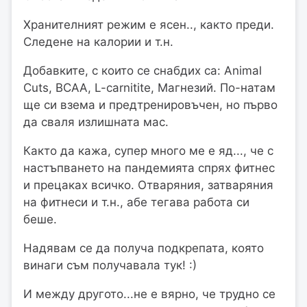
Хранителният режим е ясен.., както преди.
Следене на калории и т.н.
Добавките, с които се снабдих са: Animal
Cuts, BCAA, L-carnitite, Магнезий. По-натам
ще си взема и предтренировъчен, но първо
да сваля излишната мас.
Както да кажа, супер много ме е яд..., че с
настъпването на пандемията спрях фитнес
и прецаках всичко. Отваряния, затваряния
на фитнеси и т.н., абе тегава работа си
беше.
Надявам се да получа подкрепата, която
винаги съм получавала тук! :)
И между другото...не е вярно, че трудно се