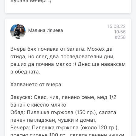
Хубава вечер! :)
15.08.22
Малина Илиева
10:56
#258
Вчера бях почивка от залата. Можех да
отида, но след два последователни дни,
реших да почина малко :) Днес ще наваксам
в обедната.
Хапването от вчера:
Закуска: Овес, чиа, ленено семе, мед 1/2
банан с кисело мляко
Обяд: Пилешка пържола (150 гр.), салата
печен патладжан, чушки и домат.
Вечера: Пилешка пържола (около 120 гр.),
прясно сирене 100 гр., салата печени чушки