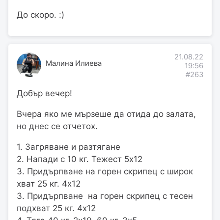
До скоро. :)
21.08.22
Малина Илиева
19:56
#263
Добър вечер!
Вчера яко ме мързеше да отида до залата,
но днес се отчетох.
1. Загряване и разтягане
2. Напади с 10 кг. Тежест 5х12
3. Придърпване на горен скрипец с широк
хват 25 кг. 4х12
3. Придърпване на горен скрипец с тесен
подхват 25 кг. 4х12