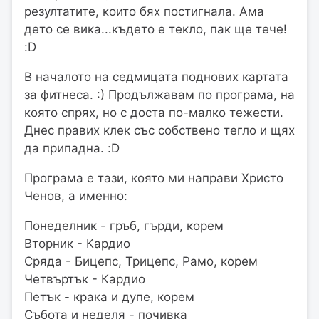
резултатите, които бях постигнала. Ама
дето се вика...където е текло, пак ще тече!
:D
В началото на седмицата поднових картата
за фитнеса. :) Продължавам по програма, на
която спрях, но с доста по-малко тежести.
Днес правих клек със собствено тегло и щях
да припадна. :D
Програма е тази, която ми направи Христо
Ченов, а именно:
Понеделник - гръб, гърди, корем
Вторник - Кардио
Сряда - Бицепс, Трицепс, Рамо, корем
Четвъртък - Кардио
Петък - крака и дупе, корем
Събота и неделя - почивка