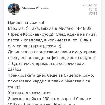
28.02.20
Малина Илиева
15:19
#241
Привет на всички!
Етоо ме. :) Така. Бяхме в Милано 14-18.02.
(Преди Коронавирус:д). След ядене на пица,
паста и сладолед в количества, от 10 дни
съм си на стария режим. :)
Дечицата са на детска и ясла и имам време
през деня да ходя на фитнес, което е супер.
:) Даже имам време и да се гримирам,
хахаха
Тренировката днес беше за бицепс и рамо,
плюс малко кардио и планк. Чувствам се
супер!
Хапване до момента:
Закуска: шейк от 150 гр. извара, 1 банан и
100 мл. Прясно мляко. И кафенце.