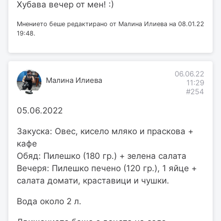
Хубава вечер от мен! :)
Мнението беше редактирано от Малина Илиева на 08.01.22
19:48.
06.06.22
Малина Илиева
11:29
#254
05.06.2022
Закуска: Овес, кисело мляко и праскова +
кафе
Обяд: Пилешко (180 гр.) + зелена салата
Вечеря: Пилешко печено (120 гр.), 1 яйце +
салата домати, краставици и чушки.
Вода около 2 л.