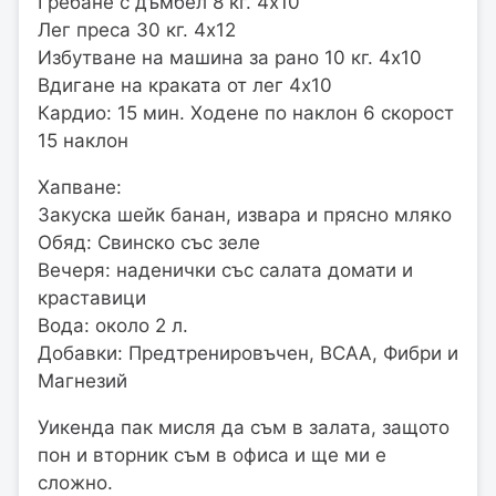
Гребане с дъмбел 8 кг. 4х10
Лег преса 30 кг. 4х12
Избутване на машина за рано 10 кг. 4х10
Вдигане на краката от лег 4х10
Кардио: 15 мин. Ходене по наклон 6 скорост
15 наклон
Хапване:
Закуска шейк банан, извара и прясно мляко
Обяд: Свинско със зеле
Вечеря: наденички със салата домати и
краставици
Вода: около 2 л.
Добавки: Предтренировъчен, BCAA, Фибри и
Магнезий
Уикенда пак мисля да съм в залата, защото
пон и вторник съм в офиса и ще ми е
сложно.