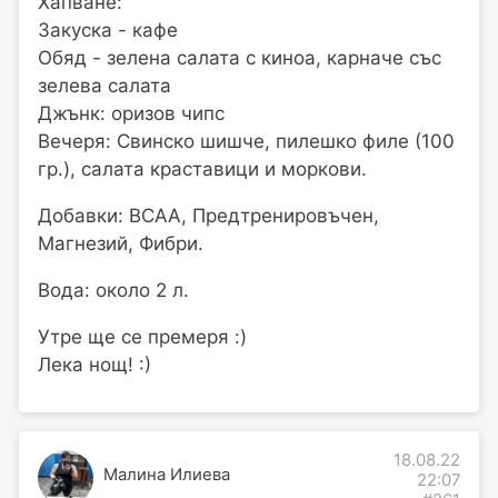
Хапване:
Закуска - кафе
Обяд - зелена салата с киноа, карначе със
зелева салата
Джънк: оризов чипс
Вечеря: Свинско шишче, пилешко филе (100
гр.), салата краставици и моркови.
Добавки: BCAA, Предтренировъчен,
Магнезий, Фибри.
Вода: около 2 л.
Утре ще се премеря :)
Лека нощ! :)
18.08.22
Малина Илиева
22:07