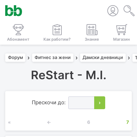
Абонамент
Как работим?
Знание
Магазин
Форум
Фитнес за жени
Дамски дневници
ReStart - M.I.
Прескочи до:
›
«
←
6
7