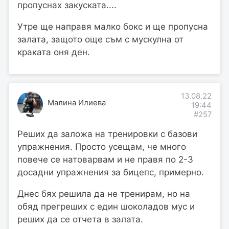
пропуснах закуската....
Утре ще направя малко бокс и ще пропусна
залата, защото още съм с мускулна от
краката оня ден.
13.08.22
Малина Илиева
19:44
#257
Реших да заложа на тренировки с базови
упражнения. Просто усещам, че много
повече се натоварвам и не правя по 2-3
досадни упражнения за бицепс, примерно.
Днес бях решила да не тренирам, но на
обяд прегреших с един шоколадов мус и
реших да се отчета в залата.