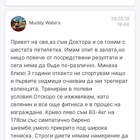
28.03.19
Muddy Waters
19:44
Привет на све,аз съм Доктора и се гоним с
шестата петилетка. Имам опит в залата,но
нищо повече от посредствени резултати и
сега няма да бъде по-различно. Минаха
близо 3 години откакто не спортувам нищо
и първите седмици очаквам да ми треперат
коленцата. Тренирам в полеви
условия.Отскоро се изживявам, като
селянин и все още фитнеса е в процес на
изграждане. Криво ляво съм 83-4кг на
178см със симпатично бирено
шкембе,умело прикрито под широка
тениска. Строги диети нямам намерение да