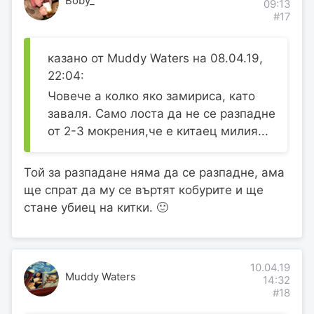
Boby_
09:13
#17
казано от Muddy Waters на 08.04.19,
22:04:
Човече а колко яко замириса, като
заваля. Само лоста да не се разпадне
от 2-3 мокрения,че е китаец милия...
Той за разпадане няма да се разпадне, ама
ще спрат да му се въртят кобурите и ще
стане убиец на китки. 🙂
10.04.19
Muddy Waters
14:32
#18