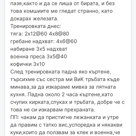
пазя,както и да се лиша от бирата, и без
това комшиите ме гледат странно, като
докарах железата.
Тренировката днес:
тяга: 2х12@60 4х8@80
гребане надхват: 4х6@60
набиране 3х5 надхват
военна преса 3х5@40
кофички 3х10
След тренировката падна яко къртене,
търсихме със сестра ми ВиК тръбата къде
минава,за да изкараме мивка за лятната
кухня. Падна около 2 часа къртене,като
счупих кирката,спуках и тръбата, добре че с
това не си изкарвам прехраната.
ПП: чакам да пристигне лежанката и утре
да правим с татко вис,успоредка и някакви
куки,които да ползвам за клек и военна,че