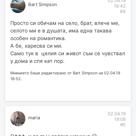
02.04.19
Bart Simpson
18:42
#4
Просто си обичам на село, брат, влече ме,
селото ми е в душата, има една такава
особен на романтика.
А бе, харесва си ми.
Само тук в целия си живот съм се чувствал
у дома и спя кат пор.
Мнението беше редактирано от Bart Simpson на 02.04.19
18:52.
02.04.19
maria
19:08
#5