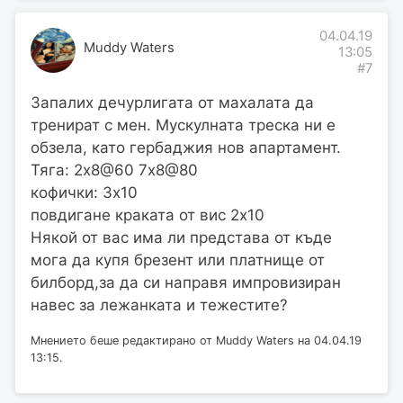
04.04.19
Muddy Waters
13:05
#7
Запалих дечурлигата от махалата да
тренират с мен. Мускулната треска ни е
обзела, като гербаджия нов апартамент.
Тяга: 2х8@60 7х8@80
кофички: 3х10
повдигане краката от вис 2х10
Някой от вас има ли представа от къде
мога да купя брезент или платнище от
билборд,за да си направя импровизиран
навес за лежанката и тежестите?
Мнението беше редактирано от Muddy Waters на 04.04.19
13:15.