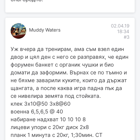
02.04.19
Muddy Waters
18:34
#3
Уж вчера да тренирам, ама съм взел един
двор и цял ден с него се разправях, че един
форумен банкет с органик чушки и био
домати да заформим. Върнах се по тъмно и
не бяхме заварили куките, които да държат
щангата, а после каква игра падна пък да
се нивелира земята под стойката.
клек 3х10@50 3х8@60
военна 6,5,6,5 @ 40
набиране надхват 10 10 10 8
лицеви упори с 20кг диск 2х8
планк 1 минута с 20кг, 1;30мин. СТ