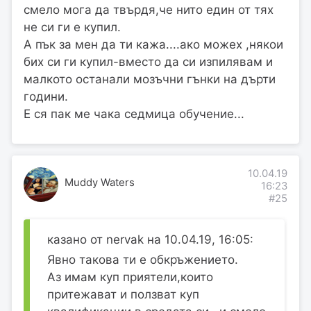
смело мога да твърдя,че нито един от тях
не си ги е купил.
А пък за мен да ти кажа....ако можех ,някои
бих си ги купил-вместо да си изпилявам и
малкото останали мозъчни гънки на дърти
години.
Е ся пак ме чака седмица обучение...
10.04.19
Muddy Waters
16:23
#25
казано от nervak на 10.04.19, 16:05:
Явно такова ти е обкръжението.
Аз имам куп приятели,които
притежават и ползват куп