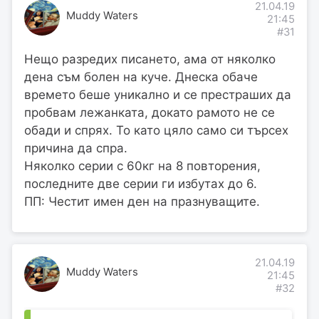
21.04.19
Muddy Waters
21:45
#31
Нещо разредих писането, ама от няколко
дена съм болен на куче. Днеска обаче
времето беше уникално и се престраших да
пробвам лежанката, докато рамото не се
обади и спрях. То като цяло само си търсех
причина да спра.
Няколко серии с 60кг на 8 повторения,
последните две серии ги избутах до 6.
ПП: Честит имен ден на празнуващите.
21.04.19
Muddy Waters
21:45
#32