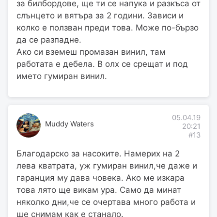
за билбордове, ще ти се напука и разкъса от
слънцето и вятъра за 2 години. Зависи и
колко е ползван преди това. Може по-бързо
да се разпадне.
Ако си вземеш промазан винил, там
работата е дебела. В олх се срещат и под
името гумиран винил.
05.04.19
Muddy Waters
20:21
#13
Благодарско за насоките. Намерих на 2
лева кватрата, уж гумиран винил,че даже и
гаранция му дава човека. Ако ме изкара
това лято ще викам ура. Само да минат
няколко дни,че се очертава много работа и
ще снимам как е станало.