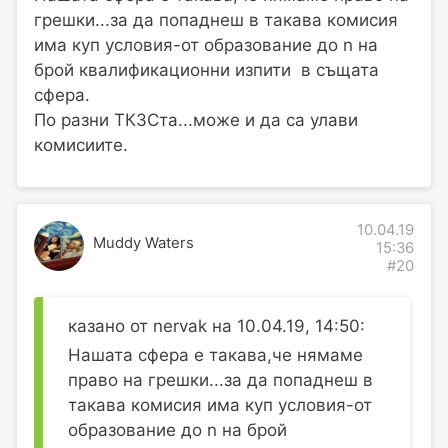
грешки...за да попаднеш в такава комисия
има куп условия-от образование до n на
брой квалификационни изпити в същата
сфера.
По разни ТКЗСта...може и да са улави
комисиите.
10.04.19
Muddy Waters
15:36
#20
казано от nervak на 10.04.19, 14:50:
Нашата сфера е такава,че нямаме
право на грешки...за да попаднеш в
такава комисия има куп условия-от
образование до n на брой