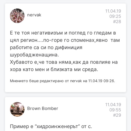
11.04.19
nervak
09:25
#28
E те тоя негативизъм и поглед го гледам в
цял регион....по-горе го споменах,явно там
работите са си по дифиниция
шуробадженащина.
Хубавото е,че това няма,как да повлияе на
хора като мен и близката ми среда.
Мнението беше редактирано от nervak на 11.04.19 09:26.
11.04.19
Brown Bomber
09:55
#29
Пример е “хидроинженерът” от с.