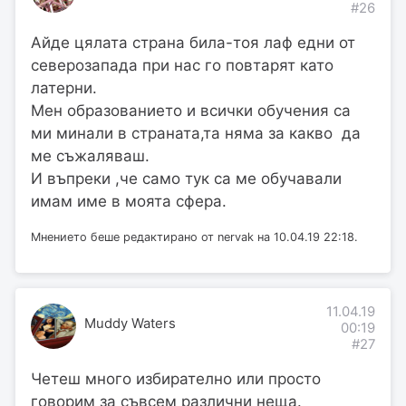
#26
Айде цялата страна била-тоя лаф едни от
северозапада при нас го повтарят като
латерни.
Мен образованието и всички обучения са
ми минали в страната,та няма за какво да
ме съжаляваш.
И въпреки ,че само тук са ме обучавали
имам име в моята сфера.
Мнението беше редактирано от nervak на 10.04.19 22:18.
11.04.19
Muddy Waters
00:19
#27
Четеш много избирателно или просто
говорим за съвсем различни неща.