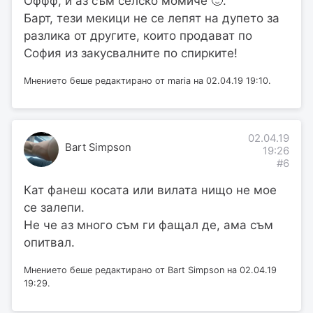
Оффф, и аз съм селско момиче 🙂.
Барт, тези мекици не се лепят на дупето за
разлика от другите, които продават по
София из закусвалните по спирките!
Мнението беше редактирано от maria на 02.04.19 19:10.
02.04.19
Bart Simpson
19:26
#6
Кат фанеш косата или вилата нищо не мое
се залепи.
Не че аз много съм ги фащал де, ама съм
опитвал.
Мнението беше редактирано от Bart Simpson на 02.04.19
19:29.