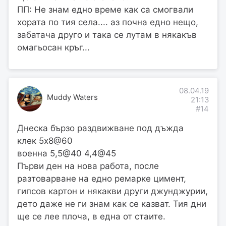
ПП: Не знам едно време как са смогвали
хората по тия села.... аз почна едно нещо,
забатача друго и така се лутам в някакъв
омагьосан кръг...
08.04.19
Muddy Waters
21:13
#14
Днеска бързо раздвижване под дъжда
клек 5х8@60
военна 5,5@40 4,4@45
Първи ден на нова работа, после
разтоварване на едно ремарке цимент,
гипсов картон и някакви други джунджурии,
дето даже не ги знам как се казват. Тия дни
ще се лее плоча, в една от стаите.