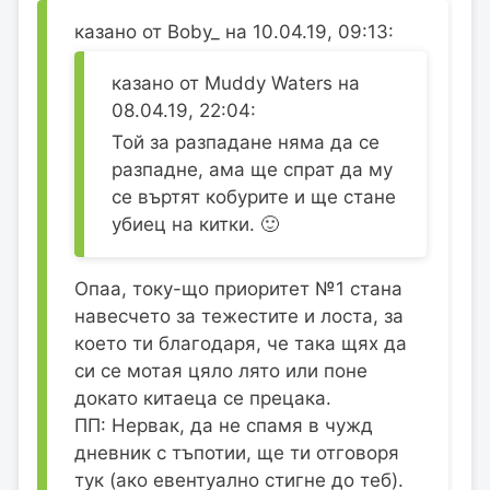
казано от Boby_ на 10.04.19, 09:13:
казано от Muddy Waters на
08.04.19, 22:04:
Той за разпадане няма да се
разпадне, ама ще спрат да му
се въртят кобурите и ще стане
убиец на китки. 🙂
Опаа, току-що приоритет №1 стана
навесчето за тежестите и лоста, за
което ти благодаря, че така щях да
си се мотая цяло лято или поне
докато китаеца се прецака.
ПП: Нервак, да не спамя в чужд
дневник с тъпотии, ще ти отговоря
тук (ако евентуално стигне до теб).