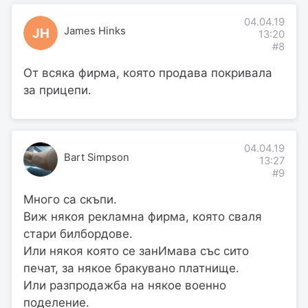
04.04.19
James Hinks
JH
13:20
#8
От всяка фирма, която продава покривала
за прицепи.
04.04.19
Bart Simpson
13:27
#9
Много са скъпи.
Виж някоя рекламна фирма, която сваля
стари билбордове.
Или някоя която се занИмава със сито
печат, за някое бракувано платнище.
Или разпродажба на някое военно
поделение.