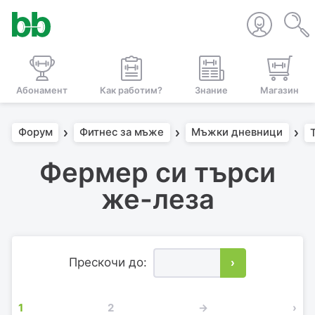
Абонамент
Как работим?
Знание
Магазин
Форум
Фитнес за мъже
Мъжки дневници
Фермер си търси
же-леза
Прескочи до:
›
1
2
→
›