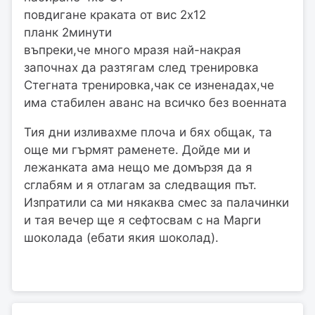
повдигане краката от вис 2х12
планк 2минути
въпреки,че много мразя най-накрая
започнах да разтягам след тренировка
Стегната тренировка,чак се изненадах,че
има стабилен аванс на всичко без военната
Тия дни изливахме плоча и бях общак, та
още ми гърмят раменете. Дойде ми и
лежанката ама нещо ме домързя да я
сглабям и я отлагам за следващия път.
Изпратили са ми някаква смес за палачинки
и тая вечер ще я сефтосвам с на Марги
шоколада (ебати якия шоколад).