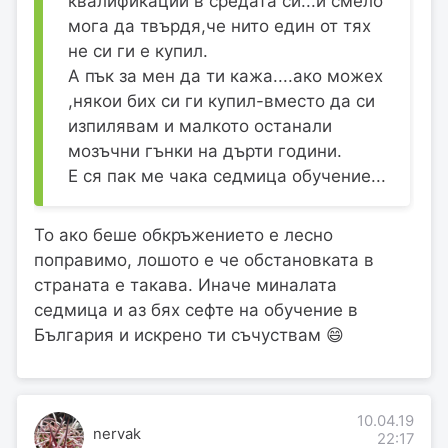
квалификации в средата си...и смело
мога да твърдя,че нито един от тях
не си ги е купил.
А пък за мен да ти кажа....ако можех
,някои бих си ги купил-вместо да си
изпилявам и малкото останали
мозъчни гънки на дърти години.
Е ся пак ме чака седмица обучение...
То ако беше обкръжението е лесно
поправимо, лошото е че обстановката в
страната е такава. Иначе миналата
седмица и аз бях сефте на обучение в
България и искрено ти съчуствам 😄
10.04.19
nervak
22:17