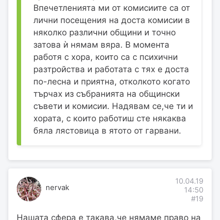
Впечетленията ми от комисиите са от
лични посещения на доста комисии в
няколко различни общини и точно
затова ѝ нямам вяра. В момента
работя с хора, които са с психични
разтройства и работата с тях е доста
по-лесна и приятна, отколкото когато
търчах из събранията на общински
съвети и комисии. Надявам се,че ти и
хората, с които работиш сте някаква
бяла лястовица в ятото от гарвани.
10.04.19
nervak
14:50
#19
Нашата сфера е такава,че нямаме право на