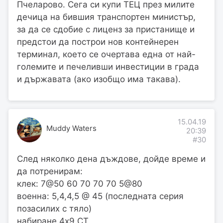
Пчеларово. Сега си купи ТЕЦ през милите
дечица на бившия транспортен министър,
за да се сдобие с лиценз за пристанище и
предстои да построи нов контейнерен
терминал, което се очертава една от най-
големите и печеливши инвестиции в града
и държавата (ако изобщо има такава).
15.04.19
Muddy Waters
20:39
#30
След няколко дена дъждове, дойде време и
да потренирам:
клек: 7@50 60 70 70 70 5@80
военна: 5,4,4,5 @ 45 (последната серия
позасилих с тяло)
набиране 4х9 СТ