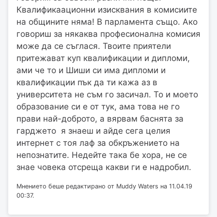
Квалификаационни изисквания в комисиите
на общините няма! В парламента също. Ако
говориш за някаква професионална комисия
може да се съглася. Твоите приятели
притежават куп квалификации и дипломи,
ами че то и Шиши си има дипломи и
квалификации пък да ти кажа аз в
университета не съм го засичал. To и моето
образование си е от тук, ама това не го
прави най-доброто, а вярвам баснята за
гарджето я знаеш и айде сега целия
интернет с тоя лаф за обкръжението на
непознатите. Недейте така бе хора, не се
знае човека отсреща какви ги е надробил.
Мнението беше редактирано от Muddy Waters на 11.04.19
00:37.