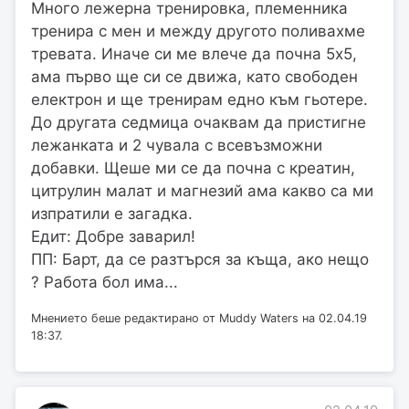
Много лежерна тренировка, племенника
тренира с мен и между другото поливахме
тревата. Иначе си ме влече да почна 5х5,
ама първо ще си се движа, като свободен
електрон и ще тренирам едно към гьотере.
До другата седмица очаквам да пристигне
лежанката и 2 чувала с всевъзможни
добавки. Щеше ми се да почна с креатин,
цитрулин малат и магнезий ама какво са ми
изпратили е загадка.
Едит: Добре заварил!
ПП: Барт, да се разтърся за къща, ако нещо
? Работа бол има...
Мнението беше редактирано от Muddy Waters на 02.04.19
18:37.