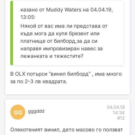
казано от Muddy Waters на 04.04.19,
13:05:
Някой от вас има ли представа от
къде мога да купя брезент или
платнище от билборд,за да си
направя импровизиран навес за
лежанката и тежестите?
В OLX потърси “винил билборд” , има много
за по 2-3 лв квадрата.
04.04.19
gggddd
GG
14:34
#12
Олекотеният винил, дето масово го ползват