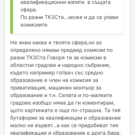
квалификационни изпити в същата
сфера.
По разни ТКЗСта...може и да са улави
комисиите.
Не знам каква е твоята сфера,но аз
определено нямам предвид комисии по
разни ТКЗСта.Говоря ти за комисии в
областни градове и народно събрание,
където например готвач със средно
образование е член на комисия за
приватизация, машинен монтьор за
образование и т.н. Селата и по-малките
градове изобщо няма да ги коментирам,
щото картинката е още по-страшна. Та тия
бутафории за квалификации и образование
малко не вървят...а как се придобиват тия
квалификации и образование е друга бира,