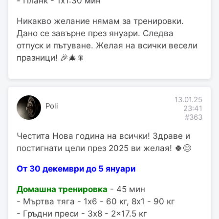
- Планк - 1x1:30 мин
Никакво желание нямам за тренировки.
Дано се завърне през януари. Следва
отпуск и пътуване. Желая на всички весели
празници! 🎉🎄🎇
13.01.25
Poli
23:41
#363
Честита Нова година на всички! Здраве и
постигнати цели през 2025 ви желая! 🍀😊
От 30 декември до 5 януари
Домашна тренировка
- 45 мин
- Мъртва тяга - 1x6 - 60 кг, 8x1 - 90 кг
- Гръдни преси - 3x8 - 2x17.5 кг