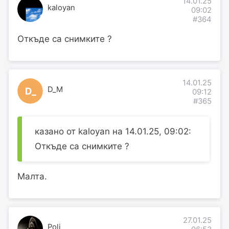
14.01.25
kaloyan
09:02
#364
Откъде са снимките ?
14.01.25
D_M
D_
09:12
#365
казано от kaloyan на 14.01.25, 09:02:
Откъде са снимките ?
Малта.
27.01.25
Poli