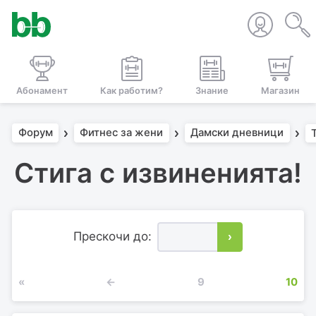
Абонамент
Как работим?
Знание
Магазин
Форум
Фитнес за жени
Дамски дневници
Стига с извиненията!
Прескочи до:
›
«
←
9
10