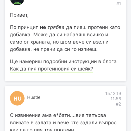
#1
Привет,
По принцип
не
трябва
да пиеш протеин като
добавка. Може да си набавяш всичко и
само от храната, но щом вече си взел и
добавка, не пречи да си го изпиеш.
Ще намериш подробни инструкции в блога
Как да пия протеиновия си шейк?
15.12.19
Hustle
HU
11:56
#2
С извинение ама е*бати....вие тепърва
влизате в залата и вече сте задали въпрос
как да го пия тоя протеин.....