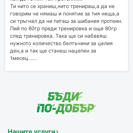
Ти нито се храниш,нито тренираш,а да не
говорим че нямаш и понятие за тия неща,а
си тръгнал да ни питаш за шибания протеин.
Пий по 80гр преди тренировка и още 80гр
след тренировка. Така ще си набавяш
нужното количество белтъчини за целия
ден,а и так ще станеш нацепен за
1месец......
Нашите услуги