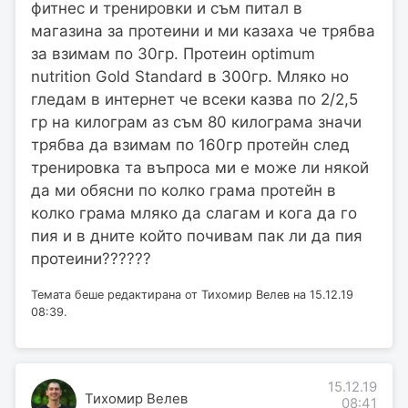
фитнес и тренировки и съм питал в
магазина за протеини и ми казаха че трябва
за взимам по 30гр. Протеин optimum
nutrition Gold Standard в 300гр. Мляко но
гледам в интернет че всеки казва по 2/2,5
гр на килограм аз съм 80 килограма значи
трябва да взимам по 160гр протейн след
тренировка та въпроса ми е може ли някой
да ми обясни по колко грама протейн в
колко грама мляко да слагам и кога да го
пия и в дните който почивам пак ли да пия
протеини??????
Темата беше редактирана от Тихомир Велев на 15.12.19
08:39.
15.12.19
Тихомир Велев
08:41