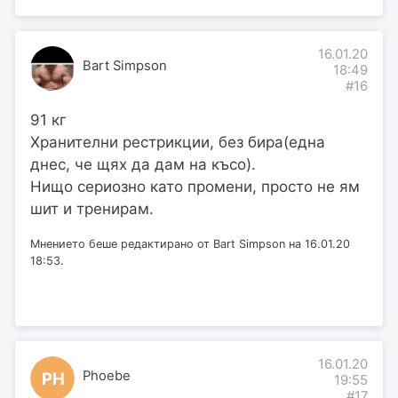
16.01.20
Bart Simpson
18:49
#16
91 кг
Хранителни рестрикции, без бира(една
днес, че щях да дам на късо).
Нищо сериозно като промени, просто не ям
шит и тренирам.
Мнението беше редактирано от Bart Simpson на 16.01.20
18:53.
16.01.20
Phoebe
PH
19:55
#17