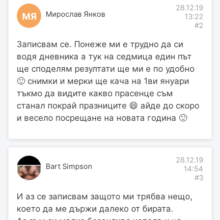
28.12.19
Мирослав Янков
МЯ
13:22
#2
Записвам се. Понеже ми е трудно да си
водя дневника а тук на седмица един път
ще споделям резултати ще ми е по удобно
🙂 снимки и мерки ще кача на 1ви януари
тъкмо да видите какво прасенце съм
станал покрай празниците 😄 айде до скоро
и весело посрещане на новата година 🙂
28.12.19
Bart Simpson
14:54
#3
И аз се записвам защото ми трябва нещо,
което да ме държи далеко от бирата.