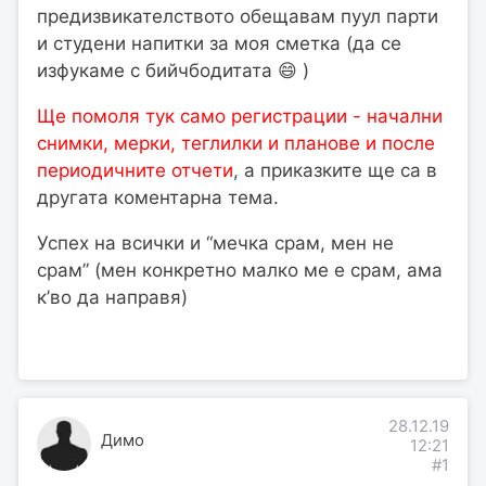
предизвикателството обещавам пуул парти
и студени напитки за моя сметка (да се
изфукаме с бийчбодитата 😄 )
Ще помоля тук само регистрации - начални
снимки, мерки, теглилки и планове и после
периодичните отчети
, а приказките ще са в
другата коментарна тема.
Успех на всички и “мечка срам, мен не
срам” (мен конкретно малко ме е срам, ама
к’во да направя)
28.12.19
Димо
12:21
#1