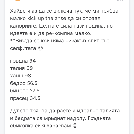
Хайде и аз да се включа тук, че ми трябва
малко kick up the a*se да си оправя
калориите. Целта е сила тази година, но
идеята е и да ре-компна малко.
**Вижда се кой няма никакъв опит със
селфитата 🙂
гръдна 94
талия 69
ханш 98
бедро 56.5
бицепс 27.5
прасец 34.5
Дупето трябва да расте а идеално талията
и бедрата са мръднат надолу. Гръдната
обиколка си я харасвам 🙂