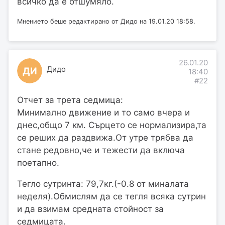
всичко да е отшумяло.
Мнението беше редактирано от Дидо на 19.01.20 18:58.
26.01.20
Дидо
ДИ
18:40
#22
Отчет за трета седмица:
Минимално движение и то само вчера и
днес,общо 7 км. Сърцето се нормализира,та
се реших да раздвижа.От утре трябва да
стане редовно,че и тежести да включа
поетапно.
Тегло сутринта: 79,7кг.(-0.8 от миналата
неделя).Обмислям да се тегля всяка сутрин
и да взимам средната стойност за
седмицата.