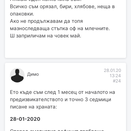
Всичко съм орязал, бири, хлябове, неща в
опаковки.
Ако не продължавам да топя
мазноследваща стъпка оф на млечните.
Ш заприличам на човек май.
28.01.20
Димо
13:24
#24
Ето къде съм след 1 месец от началото на
предизвикателството и точно 3 седмици
писане на храната:
28-01-2020