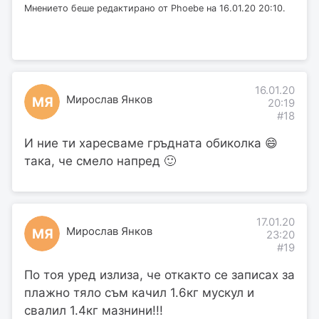
Мнението беше редактирано от Phoebe на 16.01.20 20:10.
16.01.20
Мирослав Янков
МЯ
20:19
#18
И ние ти харесваме гръдната обиколка 😄
така, че смело напред 🙂
17.01.20
Мирослав Янков
МЯ
23:20
#19
По тоя уред излиза, че откакто се записах за
плажно тяло съм качил 1.6кг мускул и
свалил 1.4кг мазнини!!!