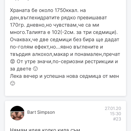
Храната бе около 1750ккал. на
ден,въглехидратите рядко превишават
170гр. дневно,но чувствам,че са ми
много.Талията е 102(-2см. за три седмици).
Очаквах,че две седмици без бира ще дадат
по-голям ефект,но...явно въглените и
твърдия алкохол,макар и понамален,пречат
😡 От утре значи,по-сериозни рестрикции и
за двете 🙂
Лека вечер и успешна нова седмица от мен
🙂
27.01.20
Bart Simpson
15:30
#23
Нямам идея колко кила съм.