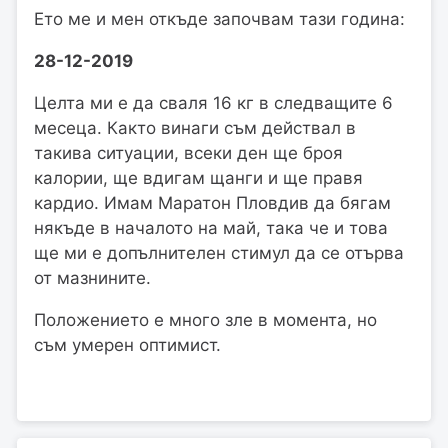
Ето ме и мен откъде започвам тази година:
28-12-2019
Целта ми е да сваля 16 кг в следващите 6
месеца. Както винаги съм действал в
такива ситуации, всеки ден ще броя
калории, ще вдигам щанги и ще правя
кардио. Имам Маратон Пловдив да бягам
някъде в началото на май, така че и това
ще ми е допълнителен стимул да се отърва
от мазнините.
Положението е много зле в момента, но
съм умерен оптимист.