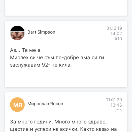
31.12.19
Bart Simpson
14:02
#10
Аз... Те ме е.
Мислех си че съм по-добре ама си ги
заслужавам 92- те кила.
01.01.20
Мирослав Янков
МЯ
13:46
#11
За много години. Много много здраве,
щастие и успехи на всички. Както казах на