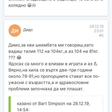
коледно 😀🐽
29.12.19
Дидо
ДИ
23:01
#5
Димо,за кви шкембета ми говориш,като
вадиш талия 112 на 104кг.,а аз 104 на 81кг.
??? 😂
Ядосах са много и влизам в играта и аз 💪
Вярно,на кила се въртя две-три години
около 78-81,но пропорциите стават все по-
ужасни с възрастта,а и здравословни
проблеми започнаха да ме плашат.
казано от Bart Simpson на 28.12.19,
14:54: