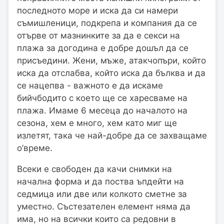
последното море и иска да си намери
съмишленици, подкрепа и компания да се
отърве от мазнинките за да е секси на
плажа за догодина е добре дошъл да се
присъедини. Жени, мъже, атакчопъри, който
иска да отслабва, който иска да бълква и да
се нацепва - важното е да искаме
бийчбодито с което ще се харесваме на
плажа. Имаме 6 месеца до началото на
сезона, хем е много, хем като миг ще
излетят, така че най-добре да се захващаме
о’време.
Всеки е свободен да качи снимки на
начална форма и да поства ъпдейти на
седмица или две или колкото сметне за
уместно. Състезателен елемент няма да
има, но на всички които са редовни в