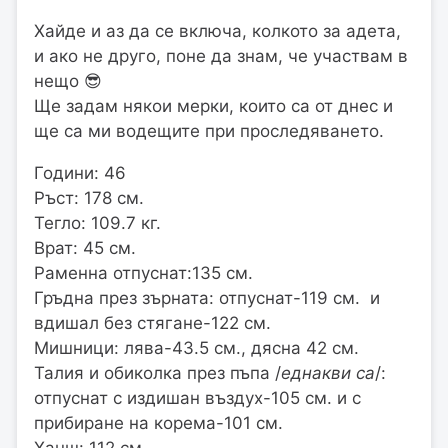
Хайде и аз да се включа, колкото за адета,
и ако не друго, поне да знам, че участвам в
нещо 😎
Ще задам някои мерки, които са от днес и
ще са ми водещите при проследяването.
Години: 46
Ръст: 178 см.
Тегло: 109.7 кг.
Врат: 45 см.
Раменна отпуснат:135 см.
Гръдна през зърната: отпуснат-119 см. и
вдишал без стягане-122 см.
Мишници: лява-43.5 см., дясна 42 см.
Талия и обиколка през пъпа /
еднакви са
/:
отпуснат с издишан въздух-105 см. и с
прибиране на корема-101 см.
Ханш: 112 см.