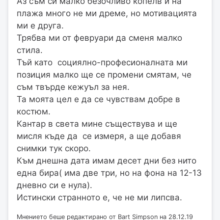
Аз съм си малко безочливо копелв и на
плажа много не ми дреме, но мотивацията
ми е друга.
Трябва ми от февруари да сменя малко
стила.
Тъй като социялно-професионалната ми
позиция малко ще се промени смятам, че
съм твърде кежуъл за нея.
Та моята цел е да се чувствам добре в
костюм.
Кантар в света мине съществува и ще
мисля къде да се измеря, а ще добавя
снимки тук скоро.
Към днешна дата имам десет дни без нито
една бира( има две три, но на фона на 12-13
дневно си е нула).
Истински странното е, че не ми липсва.
Мнението беше редактирано от Bart Simpson на 28.12.19