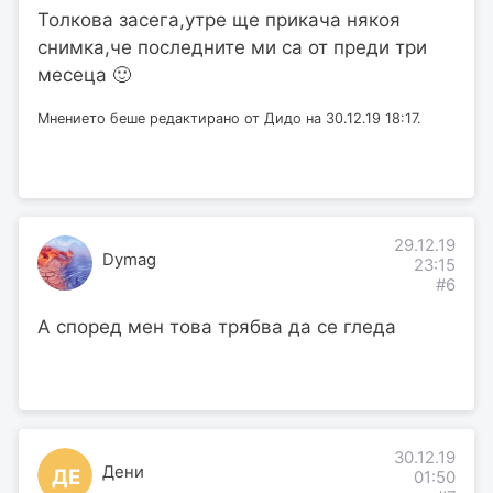
Толкова засега,утре ще прикача някоя
снимка,че последните ми са от преди три
месеца 🙂
Мнението беше редактирано от Дидо на 30.12.19 18:17.
29.12.19
Dymag
23:15
#6
А според мен това трябва да се гледа
30.12.19
Дени
ДЕ
01:50