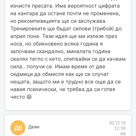
изчистя пресата. Има вероятност цифрата
на кантара да остане почти не променена,
но рекомпизицията ще си заслужава.
Тренировките ще бъдат силови (трибой) до
април поне. Тази идея ще ми излезе през
носа, но обикновено всяка година я
започвам скандално, миналата година
свалях тегло с кето, опитвайки се да качвам
сила.. получи се. Имам време от две
седмици да обмисля как ще се случат
нещата, защото ми е трудно все още да се
навия психически, че трябва да си готвя
често 😄
30.12.19
Деян
ДЕ
12:39
#8