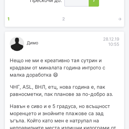
Прескочи до:
›
1
2
→
28.12.19
Димо
10:55
Нещо не ми е креативно тая сутрин и
крадвам от миналата година интрото с
малка доработка 😄
ЧНГ, АSL, ВНЛ, етц, нова година е, пак
равносметки, пак планове за по-добро аз.
Навън е сиво и е 5 градуса, но всъщност
моренцето и знойните плажове са зад
ъгъла. Който като мен е натрупал на
неправилните места излишни килограми от