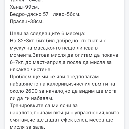
Ханш-99см.
Бедро-дясно 57 ляво-56см.
Прасец-38см.
Цели за следващите 6 месеца:
На 82-3кг. бих бил добре,но стегнат и с
мускулна маса,която нещо липсва в
момента.Затова мисля да опитам да покача
6-7кг. до март-април,а после да мисля за
някакво чистене.
Проблем ще ми се яви предполагам
набавянето на калории,изчислил съм ги на
около 2600 за начало,но да видим ще мога
ли да ги набавям.
Тренировките са ми ясни за
началото,почвам вкъщи с упражнения,които
смятам,че ще дадат ефект,след месец ще
мисля за зала.