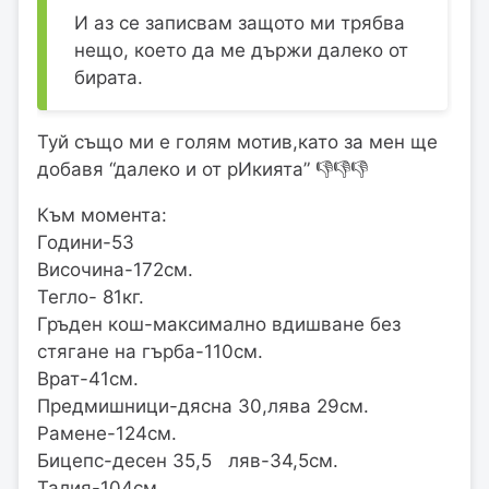
И аз се записвам защото ми трябва
нещо, което да ме държи далеко от
бирата.
Туй също ми е голям мотив,като за мен ще
добавя “далеко и от рИкията” 👎👎👎
Към момента:
Години-53
Височина-172см.
Тегло- 81кг.
Гръден кош-максимално вдишване без
стягане на гърба-110см.
Врат-41см.
Предмишници-дясна 30,лява 29см.
Рамене-124см.
Бицепс-десен 35,5 ляв-34,5см.
Талия-104см.