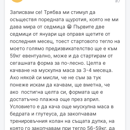
#7
Записвам се! Трябва ми стимул да
осъществя поредната щуротия, която не ми
дава мира от седмица 😁 Първите две
седмици от януари ще оправя щетите от
последния месец, тоест стартовото тегло на
моето голямо предизвикателство ще е към
59кг евентуално, може и да стартирам от
сегашната форма за по-лесно. Целта е
качване на мускулна маса за 3-4 месеца.
Ако някой си мисли, че не съм за тук
понеже искам да качвам, ще вметна, че
ако постигна целта си, формата ще е
достатъчно плажна още през април.
Условието е да кача още мускулна маса в
бедрата и глутеуса, да закопчавам
тренировъчния колан на същата дупка, на
която го закопчавам при тегло 56-59кг, да