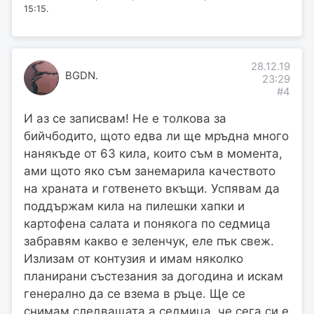
15:15.
28.12.19
BGDN.
23:29
#4
И аз се записвам! Не е толкова за
бийчбодито, щото едва ли ще мръдна много
нанякъде от 63 кила, които съм в момента,
ами щото яко съм занемарила качеството
на храната и готвенето вкъщи. Успявам да
поддържам кила на пилешки хапки и
картофена салата и понякога по седмица
забравям какво е зеленчук, еле пък свеж.
Излизам от контузия и имам няколко
планирани състезания за догодина и искам
генерално да се взема в ръце. Ще се
снимам следващата а седмица, че сега си е