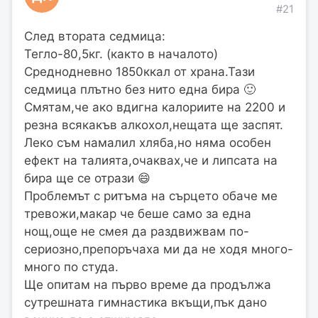
#21
След втората седмица:
Тегло-80,5кг. (както в началото)
Среднодневно 1850ккал от храна.Тази
седмица плътно без нито една бира 🙂
Смятам,че ако вдигна калориите на 2200 и
резна всякакъв алкохол,нещата ще заспят.
Леко съм намалил хляба,но няма особен
ефект на талията,очаквах,че и липсата на
бира ще се отрази 😄
Проблемът с ритъма на сърцето обаче ме
тревожи,макар че беше само за една
нощ,още не смея да раздвижвам по-
сериозно,препоръчаха ми да не ходя много-
много по студа.
Ще опитам на първо време да продължа
сутрешната гимнастика вкъщи,пък дано