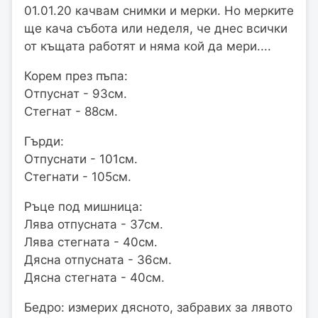
01.01.20 качвам снимки и мерки. Но мерките
ще кача събота или неделя, че днес всички
от къщата работят и няма кой да мери....
Корем през пъпа:
Отпуснат - 93см.
Стегнат - 88см.
Гърди:
Отпуснати - 101см.
Стегнати - 105см.
Ръце под мишница:
Лява отпусната - 37см.
Лява стегната - 40см.
Дясна отпусната - 36см.
Дясна стегната - 40см.
Бедро: измерих дясното, забравих за лявото