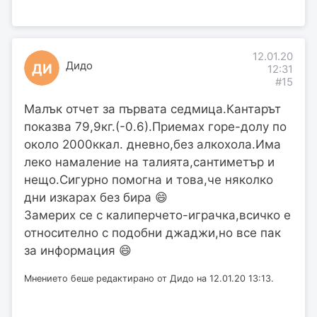
12.01.20
Дидо
ДИ
12:31
#15
Малък отчет за първата седмица.Кантарът
показва 79,9кг.(-0.6).Приемах горе-долу по
около 2000ккал. дневно,без алкохола.Има
леко намаление на талията,сантиметър и
нещо.Сигурно помогна и това,че няколко
дни изкарах без бира 😄
Замерих се с калиперчето-играчка,всичко е
относително с подобни джаджи,но все пак
за информация 😄
Мнението беше редактирано от Дидо на 12.01.20 13:13.