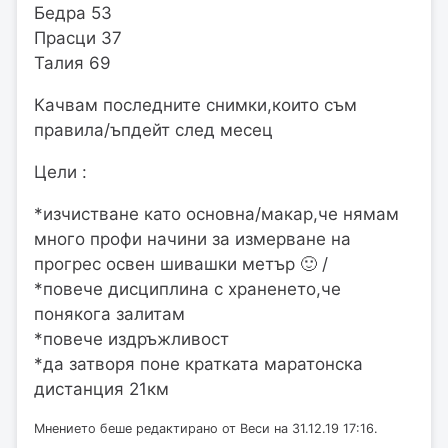
Бедра 53
Прасци 37
Талия 69
Качвам последните снимки,които съм
правила/ъпдейт след месец
Цели :
*изчистване като основна/макар,че нямам
много профи начини за измерване на
прогрес освен шивашки метър 🙂 /
*повече дисциплина с храненето,че
понякога залитам
*повече издръжливост
*да затворя поне кратката маратонска
дистанция 21км
Мнението беше редактирано от Веси на 31.12.19 17:16.