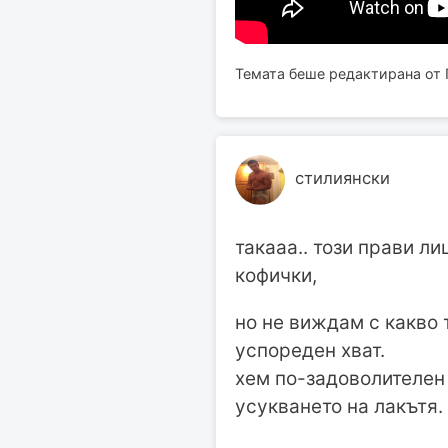
Темата беше редактирана от П
стилиянски
такааа.. този прави л
кофички,
но не виждам с какво 
успореден хват.
хем по-задоволителен
усукването на лакътя.