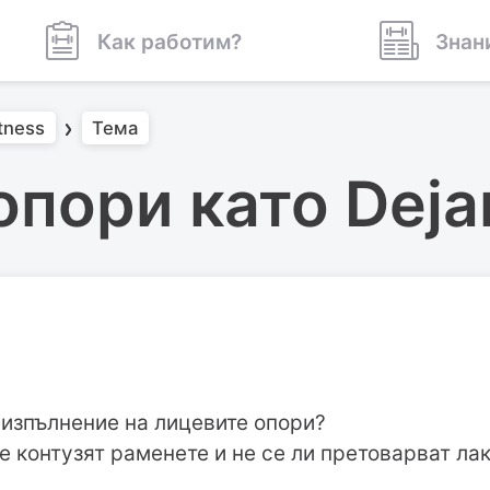
Как работим?
Знан
itness
Тема
пори като Deja
 изпълнение на лицевите опори?
е контузят раменете и не се ли претоварват ла