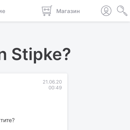
ие
Магазин
n Stipke?
21.06.20
00:49
ктите?