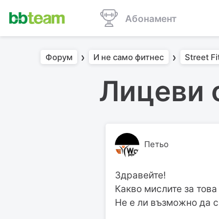
Абонамент
Форум
И не само фитнес
Street F
Лицеви о
Петьо
Здравейте!
Какво мислите за това
Не е ли възможно да с