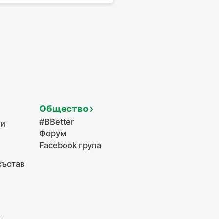
Общество
#BBetter
щи
Форум
Facebook група
състав