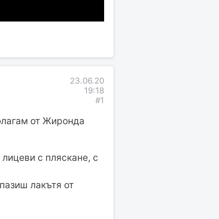
23.06.20
19:18
#1
полагам от Жиронда
 лицеви с пляскане, с
пазиш лакътя от