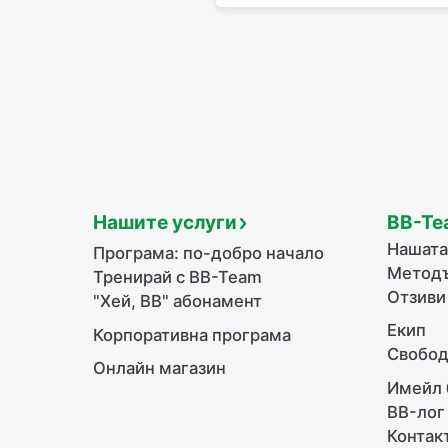
Нашите услуги
BB-Te
Нашата
Програма: по-добро начало
Методъ
Тренирай с BB-Team
Отзиви
"Хей, ВВ" абонамент
Екип
Корпоративна програма
Свобод
Онлайн магазин
Имейл 
BB-лог
Контак