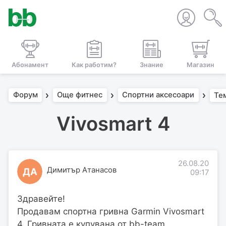
Абонамент
Как работим?
Знание
Магазин
Форум
Още фитнес
Спортни аксесоари
Те
Vivosmart 4
26.08.20
Димитър Атанасов
ДА
09:17
Здравейте!
Продавам спортна гривна Garmin Vivosmart
4. Гривната е купувана от bb-team