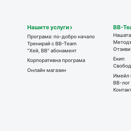
Нашите услуги
BB-Te
Нашата
Програма: по-добро начало
Методъ
Тренирай с BB-Team
Отзиви
"Хей, ВВ" абонамент
Екип
Корпоративна програма
Свобод
Онлайн магазин
Имейл 
BB-лог
Контак