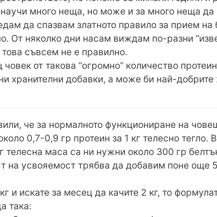
научи много неща, но може и за много неща да
ледам да спазвам златното правило за прием на 
егло. От няколко дни насам виждам по-разни “изв
е това съвсем не е правилно.
 човек от такова “огромно” количество протеин
ни хранителни добавки, а може би най-добрите
вили, че за нормалното функциониране на чове
оло 0,7-0,9 гр протеин за 1 кг телесно тегло. 
кг телесна маса са ни нужни около 300 гр белтъ
т на усвояемост трябва да добавим поне още 5
 кг и искате за месец да качите 2 кг, то формул
а така: