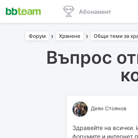
Абонамент
Форум
Хранене
Общи теми за хр
Въпрос от
к
Деян Стоянов
Здравейте на всички. 
форумите и интернет п