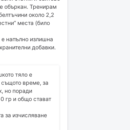
 е объркан. Тренирам
белтъчини около 2,2
естни” места (било
 е напълно излишна
 хранителни добавки.
шкото тяло е
В същото време, за
к, но поради
0 гр и общо стават
ата за изчисляване