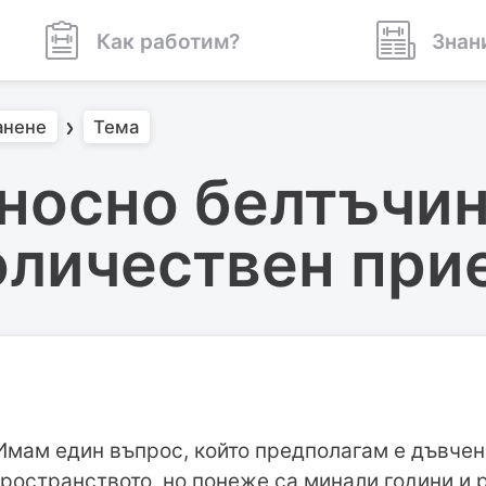
Как работим?
Знан
анене
Тема
носно белтъчин
оличествен при
Имам един въпрос, който предполагам е дъвчен
ространството, но понеже са минали години и р