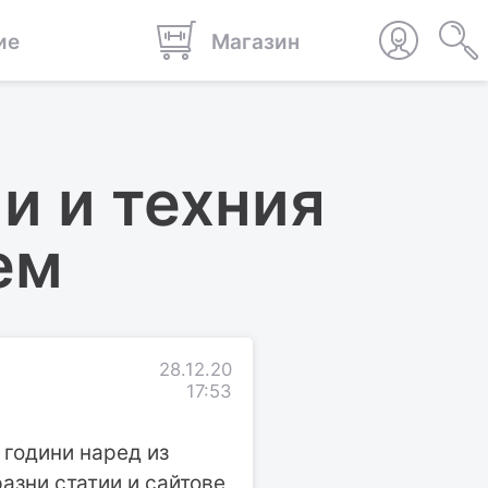
ие
Магазин
и и техния
ем
28.12.20
17:53
 години наред из
азни статии и сайтове