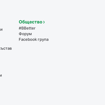
Общество
#BBetter
щи
Форум
Facebook група
състав
и