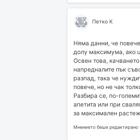
Петко К
Няма данни, че повече 
долу максимума, ако ц
Освен това, качването
напредналите пък съвс
разпад, така че нужди
повече, но не чак толк
Разбира се, по-големи
апетита или при свалян
за максимален растеж
Мнението беше редактирано от