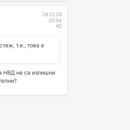
28.12.20
20:04
#2
теж, т.е., това е
за НВД не са излишни
телни?