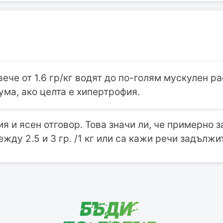
ече от 1.6 гр/кг водят до по-голям мускулен рас
ма, ако целта е хипертрофия.
я и ясен отговор. Това значи ли, че примерно 
жду 2.5 и 3 гр. /1 кг или са кажи речи задължи