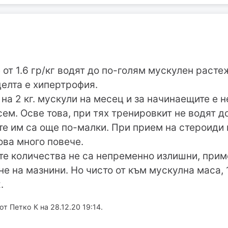
от 1.6 гр/кг водят до по-голям мускулен растеж,
елта е хипертрофия.
 на 2 кг. мускули на месец и за начинаещите е 
ем. Осве това, при тях тренировкит не водят д
те им са още по-малки. При прием на стероиди
ова много повече.
те количества не са непременно излишни, прим
е на мазнини. Но чисто от към мускулна маса, 1
.
 Петко К на 28.12.20 19:14.