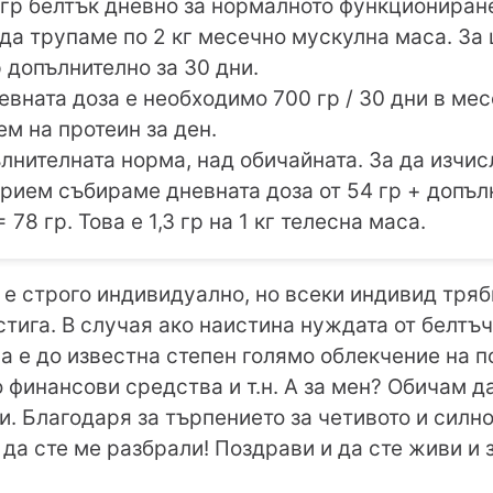
4 гр белтък дневно за нормалното функциониране
да трупаме по 2 кг месечно мускулна маса. За
р допълнително за 30 дни.
евната доза е необходимо 700 гр / 30 дни в мес
ем на протеин за ден.
ълнителната норма, над обичайната. За да изчис
рием събираме дневната доза от 54 гр + допъл
 78 гр. Това е 1,3 гр на 1 кг телесна маса.
о е строго индивидуално, но всеки индивид тряб
остига. В случая ако наистина нуждата от белтъ
това е до известна степен голямо облекчение на 
 финансови средства и т.н. А за мен? Обичам д
и. Благодаря за търпението за четивото и силн
 да сте ме разбрали! Поздрави и да сте живи и 