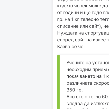
където човек може да 
от години и що годе г
гр. на 1 кг телесно т
списание или сайт), ч
Нуждата на спортуващ
според сайт на извест
Казва се че:
Учените са устано
необходим прием ок
покачването на 1 
различната скорос
350 гр.
Ако сте с тегло 60
следва да изглежд