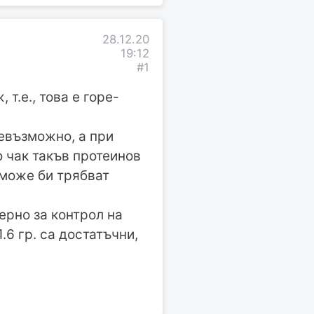
28.12.20
19:12
#1
 т.е., това е горе-
невъзможно, а при
о чак такъв протеинов
 може би трябват
ерно за контрол на
.6 гр. са достатъчни,