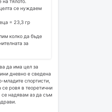
 на тялото.
 целта се нуждаем
еца = 23,3 гр
лим колко да бъде
нителната за
ва да има цел за
чини дневно е сведена
по-младите спортисти,
а се ровя в теоретични
о се надявам аз да съм
здрави.