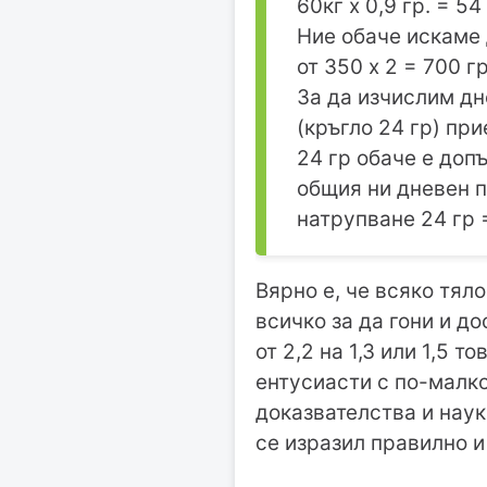
60кг х 0,9 гр. = 5
Ние обаче искаме 
от 350 х 2 = 700 г
За да изчислим дн
(кръгло 24 гр) при
24 гр обаче е доп
общия ни дневен п
натрупване 24 гр =
Вярно е, че всяко тял
всичко за да гони и д
от 2,2 на 1,3 или 1,5 
ентусиасти с по-малко
доказвателства и наук
се изразил правилно и