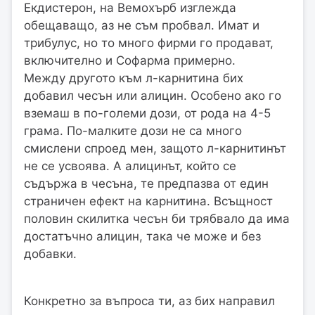
Екдистерон, на Вемохърб изглежда
обещаващо, аз не съм пробвал. Имат и
трибулус, но то много фирми го продават,
включително и Софарма примерно.
Между другото към л-карнитина бих
добавил чесън или алицин. Особено ако го
вземаш в по-големи дози, от рода на 4-5
грама. По-малките дози не са много
смислени спроед мен, защото л-карнитинът
не се усвоява. А алицинът, който се
съдържа в чесъна, те предпазва от един
страничен ефект на карнитина. Всъщност
половин скилитка чесън би трябвало да има
достатъчно алицин, така че може и без
добавки.
Конкретно за въпроса ти, аз бих направил