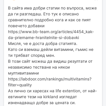
В сайта има добри статии по въпроса, може
да ги разгледаш. Ето тук е описано
сравнително подробно кога и как се пият
повечето добавки
https://www.bb-team.org/articles/4454_kak-
da-priemame-hranitelnite-si-dobavki
Мисля, че е доста добра статията.
Като си вземаш дейли витамини, гъмис не
ти трябват според мен.
В този сайт можеш да видиш резултати от
независимо тестване на някои
мултивитамини
https://labdoor.com/rankings/multivitamins?
filter=quality
Аз лично си харесах на life extention, от най-
евтините тези на kirkland изгледат
изненадващо добре за цената си.