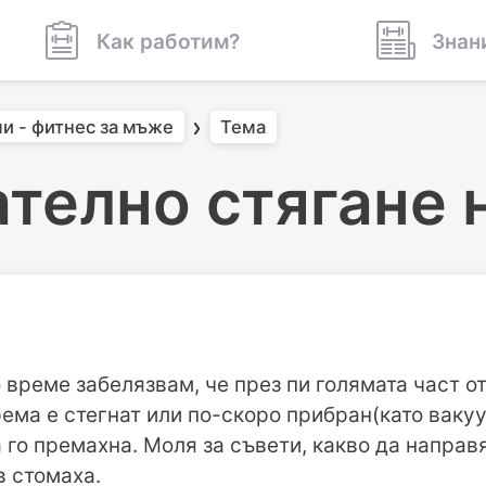
Как работим?
Знан
и - фитнес за мъже
Тема
телно стягане 
 време забелязвам, че през пи голямата част от
рема е стегнат или по-скоро прибран(като вакуу
а го премахна. Моля за съвети, какво да направ
в стомаха.