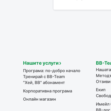
Нашите услуги
BB-Te
Нашата
Програма: по-добро начало
Методъ
Тренирай с BB-Team
Отзиви
"Хей, ВВ" абонамент
Екип
Корпоративна програма
Свобод
Онлайн магазин
Имейл 
BB-лог