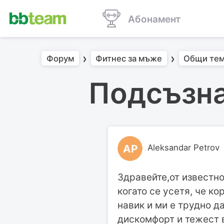
Абонамент
Форум
Фитнес за мъже
Общи тем
Подсъзна
AP
Aleksandar Petrov
Здравейте,от известно
когато се усетя, че ко
навик и ми е трудно д
дискомфорт и тежест 