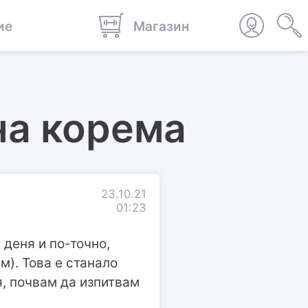
ие
Магазин
на корема
23.10.21
01:23
 деня и по-точно,
м). Това е станало
я, почвам да изпитвам