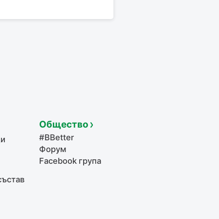
Общество
#BBetter
щи
Форум
Facebook група
състав