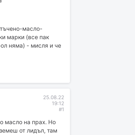
а
ъстъчено-масло-
ки марки (все пак
ол няма) - мисля и че
25.08.22
19:12
#1
о масло на прах. Но
вземеш от лидъл, там