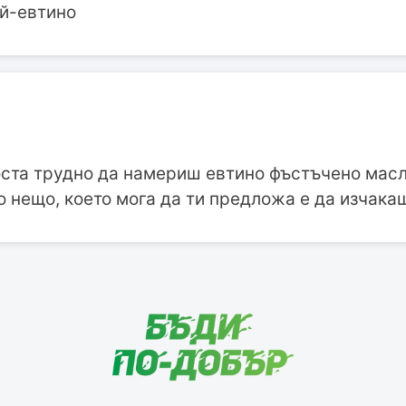
ай-евтино
оста трудно да намериш евтино фъстъчено масл
 нещо, което мога да ти предложа е да изчака