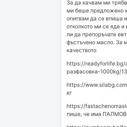
За да качвам ми трябв
ми беше предложено к
опитвам да се впиша и
отколкото ми се яде и
ли да препоръчате евт
фъстъчено масло. За м
качеството
https://readyforlife.b
разфасовка-1000kg/134
https://www.silabg.c
кг
https://fastachenomasl
пише, че има ПАЛМОВО