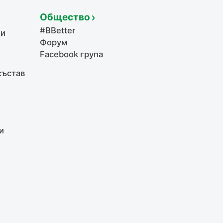
Общество
#BBetter
щи
Форум
Facebook група
състав
и