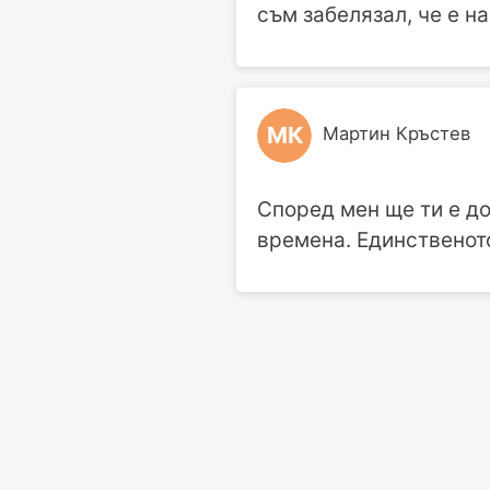
съм забелязал, че е н
МК
Мартин Кръстев
Според мен ще ти е д
времена. Единственото