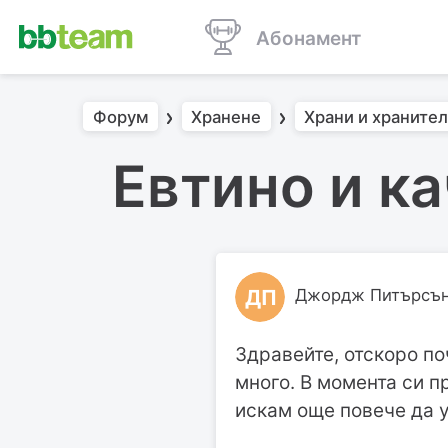
Абонамент
Форум
Хранене
Храни и храните
Евтино и к
ДП
Джордж Питърсъ
Здравейте, отскоро по
много. В момента си п
искам още повече да у