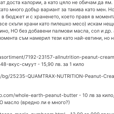
ат доста калории, а като цяло не обичам да ям
ато много добър вариант за такива като мен. 
 в бюджет и с храненето, което правя в момент
 все скъпи храни като пилешко месо) искам не
ино, НО без добавени палмови масла, сол и др.
омента съм намерил тези като най-евтини, но н
g/asortiment/7192-23157-allnutrition-peanut-crea
8-вкус-смуут - 15,90 лв. за 1 кило
om/bg/25235-QUAMTRAX-NUTRITION-Peanut-Cream.
o.com/whole-earth-peanut-butter - 10 лв за кил
 масло (вредно ли е много?)