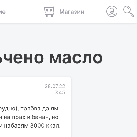
ие
Магазин
ъчено масло
28.07.22
17:45
рудно), трябва да ям
 на прах и банан, но
и набавям 3000 ккал.