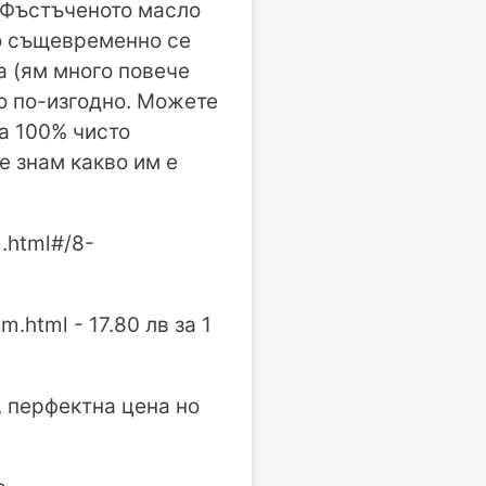
. Фъстъченото масло
Но същевременно се
а (ям много повече
що по-изгодно. Можете
 а 100% чисто
е знам какво им е
m.html#/8-
html - 17.80 лв за 1
о, перфектна цена но