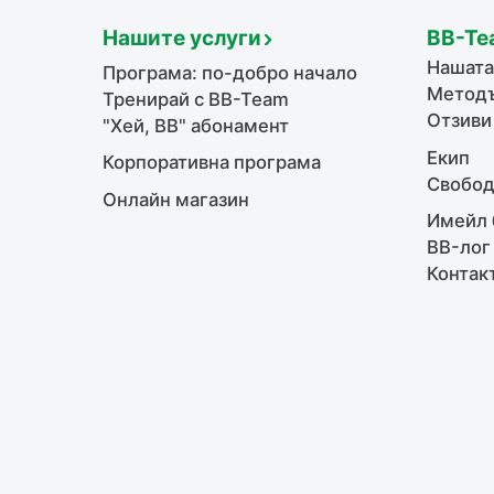
Нашите услуги
BB-Te
Нашата
Програма: по-добро начало
Методъ
Тренирай с BB-Team
Отзиви
"Хей, ВВ" абонамент
Екип
Корпоративна програма
Свобод
Онлайн магазин
Имейл 
BB-лог
Контак