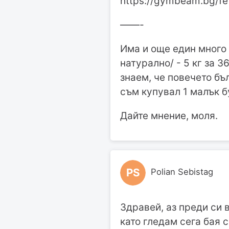
https://gymbeam.bg/fe
——-
Има и още един много 
натурално/ - 5 кг за 
знаем, че повечето бъ
съм купувал 1 малък б
Дайте мнение, моля.
PS
Polian Sebistag
Здравей, аз преди си 
като гледам сега бая с