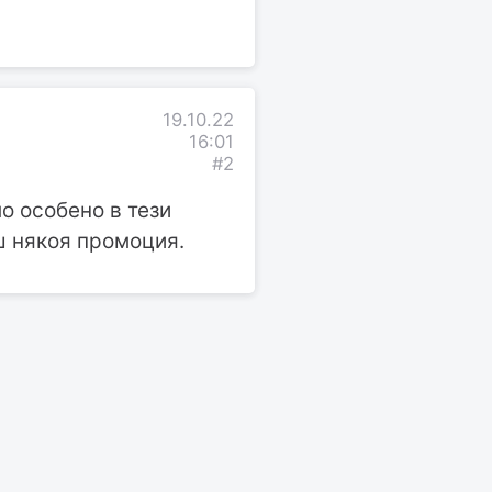
19.10.22
16:01
#2
о особено в тези
ш някоя промоция.