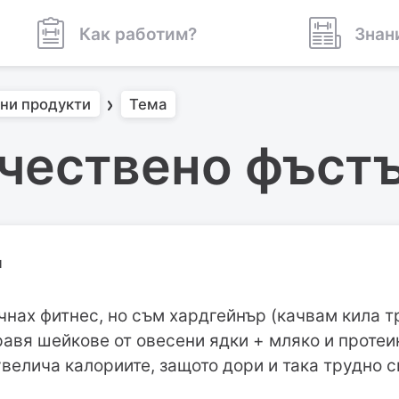
Как работим?
Знан
лни продукти
Тема
ачествено фъст
н
чнах фитнес, но съм хардгейнър (качвам кила т
равя шейкове от овесени ядки + мляко и протеин
велича калориите, защото дори и така трудно с