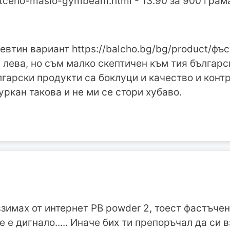
tceno-maslo-gymbeam.html - 13.90 за 900 грам
евтин вариант https://balcho.bg/bg/product/ф
36 лева, но съм малко скептичен към тия българс
лгарски продукти са боклуци и качество и контр
уркан такова и не ми се стори хубаво.
взимах от интернет PB powder 2, тоест фастъчен
е е дигнало..... Иначе бих ти препоръчал да си 