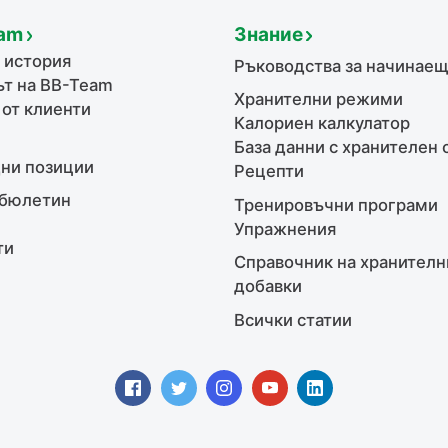
am
Знание
 история
Ръководства за начинае
т на BB-Team
Хранителни режими
 от клиенти
Калориен калкулатор
База данни с хранителен 
ни позиции
Рецепти
бюлетин
Тренировъчни програми
Упражнения
ти
Справочник на хранителн
добавки
Всички статии