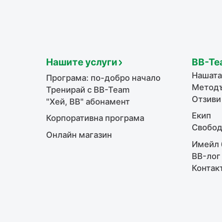
Нашите услуги
BB-Te
Нашата
Програма: по-добро начало
Методъ
Тренирай с BB-Team
Отзиви
"Хей, ВВ" абонамент
Екип
Корпоративна програма
Свобод
Онлайн магазин
Имейл 
BB-лог
Контак