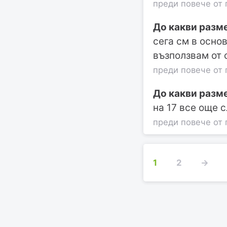
преди повече от 
До какви разм
сега см в осно
възползвам от 
преди повече от 
До какви разм
на 17 все още 
преди повече от 
1
2
→