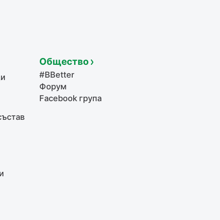
Общество
#BBetter
щи
Форум
Facebook група
състав
и