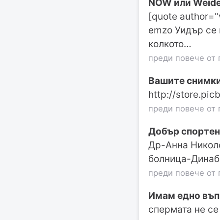
NOW или Weide
[quote author=
emzo Уидър се 
колкото…
преди повече от 
Вашите снимки
http://store.p
преди повече от 
Добър спортен
Др-Анна Николо
болница-Динаба
преди повече от 
Имам едно въп
спермата не се