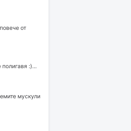
 повече от
 полигавя :)…
лемите мускули