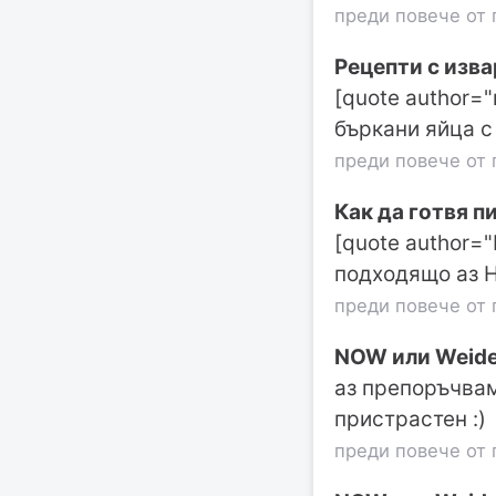
преди повече от 
Рецепти с изва
[quote author=
бъркани яйца с
преди повече от 
Как да готвя п
[quote author=
подходящо аз Н
преди повече от 
NOW или Weide
аз препоръчвам
пристрастен :)
преди повече от 