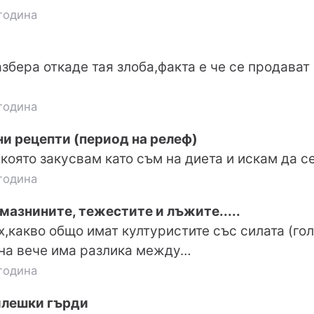
година
азбера откаде тая злоба,факта е че се продават
година
и рецепти (период на релеф)
която закусвам като съм на диета и искам да се
година
мазнините, тежестите и лъжите.....
,какво общо имат културистите със силата (го
вна вече има разлика между…
година
илешки гърди