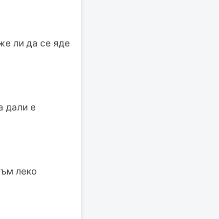
же ли да се яде
а дали е
съм леко