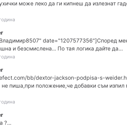
ухички може леко да ги кипнеш да излезнат гадо
година
r
"Владимир8507" date="1207577356"]Според мен
шна и безсмислена... По тая логика дайте да…
година
r
fect.com/bb/dextor-jackson-podpisa-s-weider.h
 не пиша,при положение,че добавки съм изпил 
година
r
 ?...