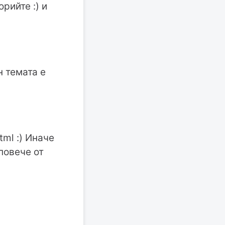
рийте :) и
 темата е
tml :) Иначе
повече от