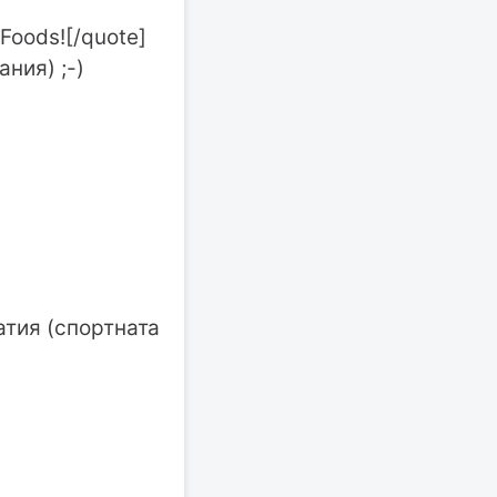
Foods![/quote]
ния) ;-)
тия (спортната