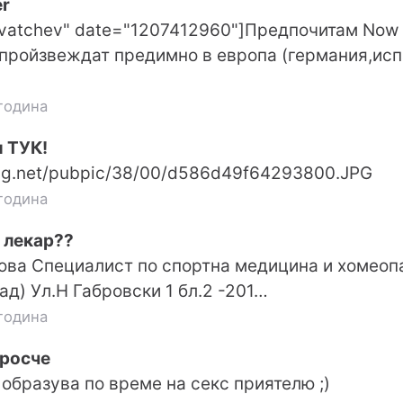
r
"vatchev" date="1207412960"]Предпочитам Now 
пройзвеждат предимно в европа (германия,испа
година
 ТУК!
icbg.net/pubpic/38/00/d586d49f64293800.JPG
година
 лекар??
ва Специалист по спортна медицина и хомеопа
д) Ул.Н Габровски 1 бл.2 -201…
година
росче
 образува по време на секс приятелю ;)