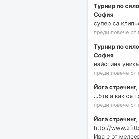
Турнир по сило
София
супер са клипче
преди повече от 
Турнир по сило
София
найстина уника
преди повече от 
Йога стречинг,
...бтв а как се 
преди повече от 
Йога стречинг,
http://www.2fit
Ива е от мелеев