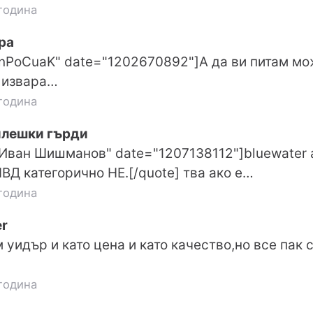
година
ра
"nPoCuaK" date="1202670892"]А да ви питам мо
 извара…
година
илешки гърди
"Иван Шишманов" date="1207138112"]bluewater 
ВД категорично НЕ.[/quote] тва ако е…
година
r
 уидър и като цена и като качество,но все пак 
година