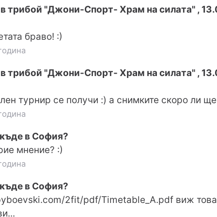
в трибой "Джони-Спорт- Храм на силата" , 13.
тата браво! :)
година
в трибой "Джони-Спорт- Храм на силата" , 13.
лен турнир се получи :) а снимките скоро ли ще
година
 къде в София?
трие мнение? :)
година
 къде в София?
byboevski.com/2fit/pdf/Timetable_A.pdf виж тов
и...