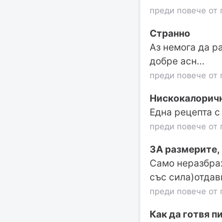
преди повече от 
Странно
Аз немога да р
добре асн…
преди повече от 
Нискокалоричн
Една рецепта с 
преди повече от 
ЗА размерите, 
Само неразбрах
със сила)отда
преди повече от 
Как да готвя п