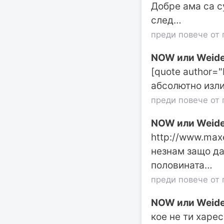
Добре ама са с
след…
преди повече от 
NOW или Weide
[quote author=
абсолютно изли
преди повече от 
NOW или Weide
http://www.maxe
незнам защо да
половината…
преди повече от 
NOW или Weide
кое не ти хареса