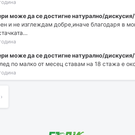
година
ери може да се достигне натурално/дискусия/
вен и не изглеждам добре,иначе благодаря в мо
стачката…
година
ери може да се достигне натурално/дискусия/
след по малко от месец ставам на 18 стажа е о
година
›