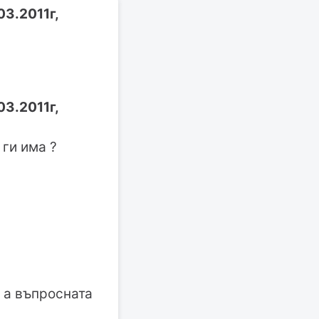
03.2011г,
03.2011г,
 ги има ?
а а въпросната