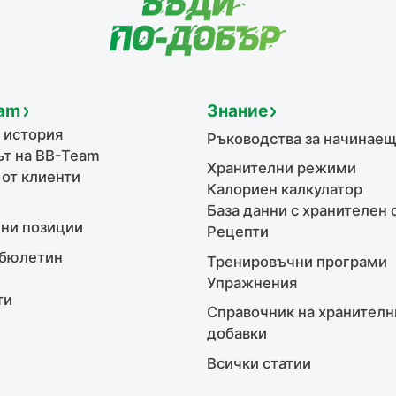
am
Знание
 история
Ръководства за начинае
т на BB-Team
Хранителни режими
 от клиенти
Калориен калкулатор
База данни с хранителен 
ни позиции
Рецепти
бюлетин
Тренировъчни програми
Упражнения
ти
Справочник на хранителн
добавки
Всички статии