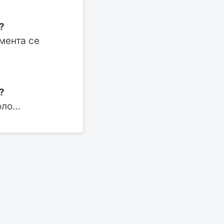
?
мента се
?
коло…