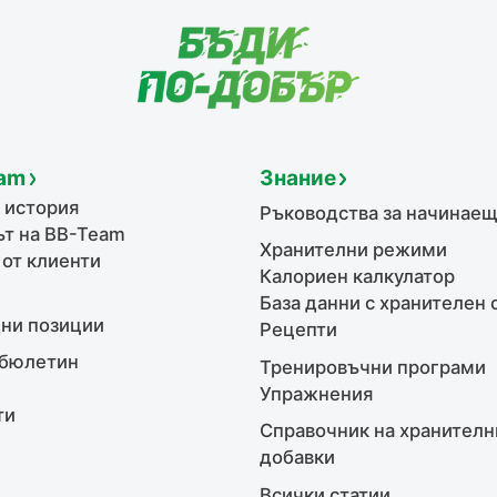
am
Знание
 история
Ръководства за начинае
т на BB-Team
Хранителни режими
 от клиенти
Калориен калкулатор
База данни с хранителен 
ни позиции
Рецепти
бюлетин
Тренировъчни програми
Упражнения
ти
Справочник на хранителн
добавки
Всички статии