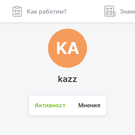
Как работим?
Знан
KA
kazz
Активност
Мнения