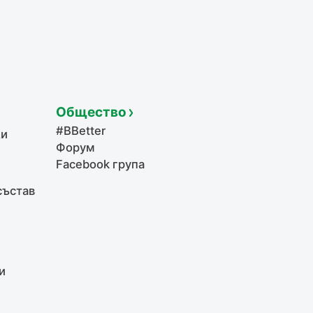
Общество
#BBetter
щи
Форум
Facebook група
състав
и