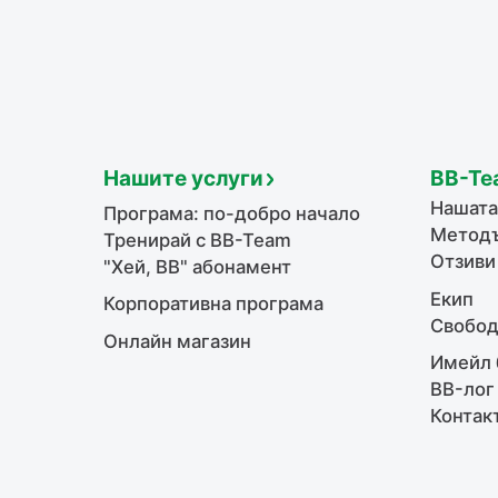
Нашите услуги
BB-Te
Нашата
Програма: по-добро начало
Методъ
Тренирай с BB-Team
Отзиви
"Хей, ВВ" абонамент
Екип
Корпоративна програма
Свобод
Онлайн магазин
Имейл 
BB-лог
Контак