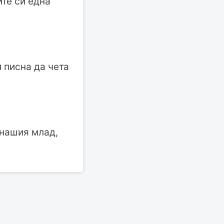
те си една
 писна да чета
 нашия млад,