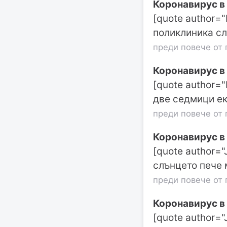
Коронавирус в
[quote author="
поликлиника с
преди повече от 
Коронавирус в
[quote author="
две седмици е
преди повече от 
Коронавирус в
[quote author=
слънцето пече 
преди повече от 
Коронавирус в
[quote author=