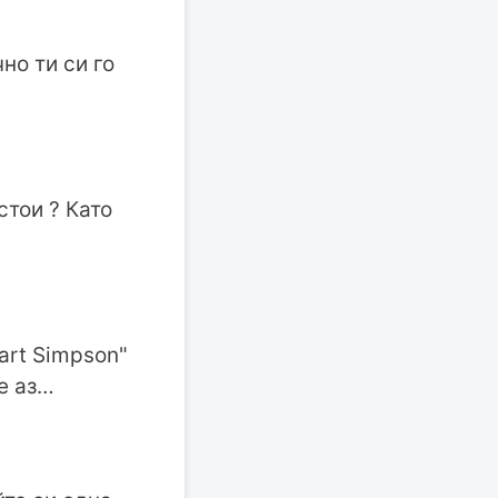
но ти си го
тои ? Като
art Simpson"
е аз…