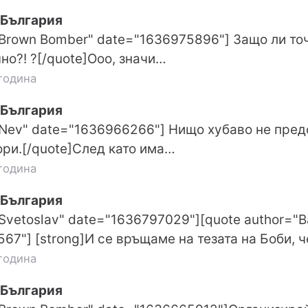
 България
"Brown Bomber" date="1636975896"] Защо ли точ
но?! ?[/quote]Ооо, значи…
година
 България
"Nev" date="1636966266"] Нищо хубаво не предс
ори.[/quote]След като има…
година
 България
"Svetoslav" date="1636797029"][quote author="B
67"] [strong]И се връщаме на тезата на Боби, ч
година
 България