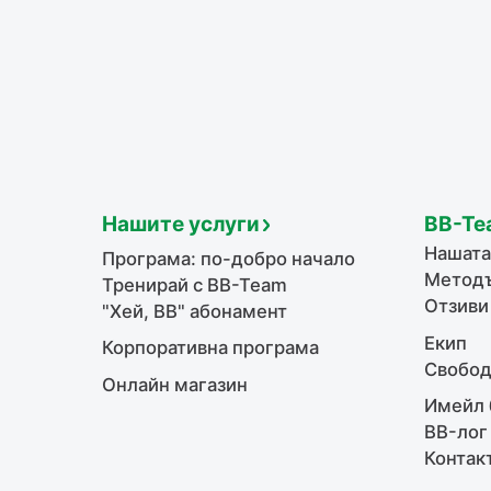
Нашите услуги
BB-Te
Нашата
Програма: по-добро начало
Методъ
Тренирай с BB-Team
Отзиви
"Хей, ВВ" абонамент
Екип
Корпоративна програма
Свобод
Онлайн магазин
Имейл 
BB-лог
Контак