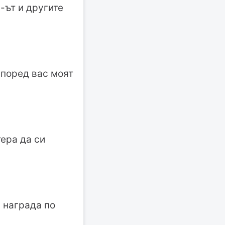
-ът и другите
според вас моят
ера да си
а награда по