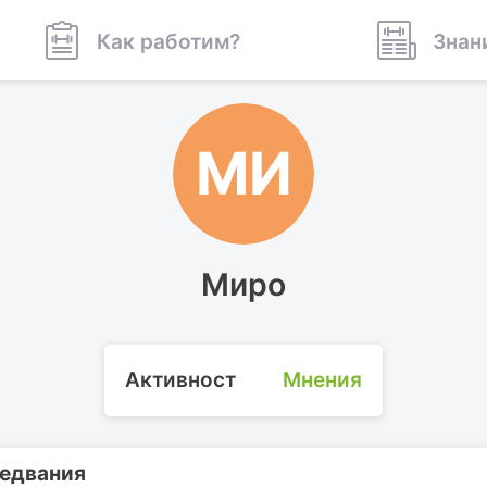
Как работим?
Знан
МИ
Миро
Активност
Мнения
ледвания