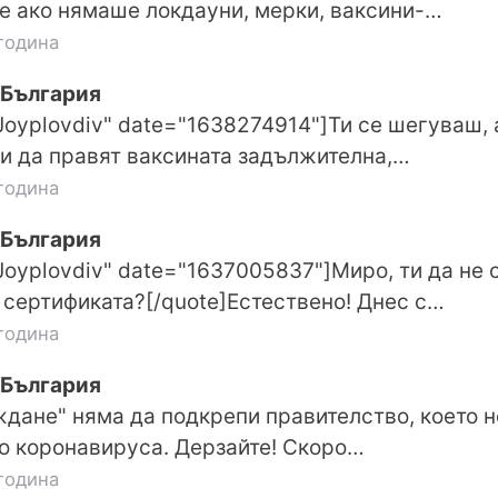
е ако нямаше локдауни, мерки, ваксини-…
година
 България
"Joyplovdiv" date="1638274914"]Ти се шегуваш,
и да правят ваксината задължителна,…
година
 България
Joyplovdiv" date="1637005837"]Миро, ти да не 
 сертификата?[/quote]Естествено! Днес с…
година
 България
дане" няма да подкрепи правителство, което н
о коронавируса. Дерзайте! Скоро…
година