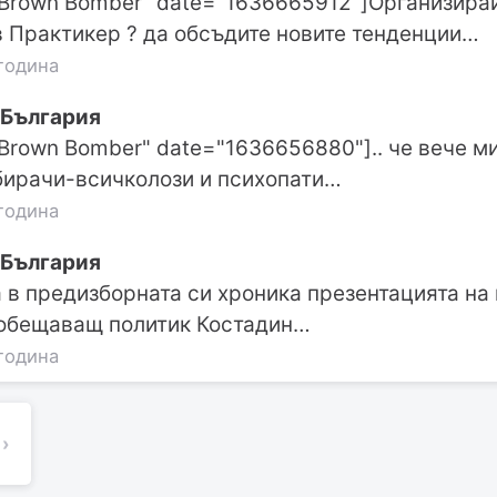
"Brown Bomber" date="1636665912"]Организирай
 Практикер ? да обсъдите новите тенденции…
година
 България
"Brown Bomber" date="1636656880"].. че вече ми
бирачи-всичколози и психопати…
година
 България
а в предизборната си хроника презентацията на
 обещаващ политик Костадин…
година
›