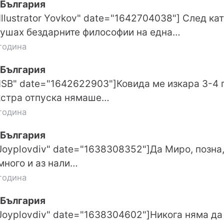
 България
Illustrator Yovkov" date="1642704038"] След кат
лушах бездарните философии на една…
година
 България
ISB" date="1642622903"]Ковида ме изкара 3-4 пъ
кстра отпуска нямаше…
година
 България
"Joyplovdiv" date="1638308352"]Да Миро, позна
много и аз нали…
година
 България
"Joyplovdiv" date="1638304602"]Никога няма д