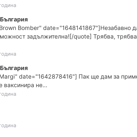
година
 България
"Brown Bomber" date="1648141867"]Незабавно д
зможност задължителна![/quote] Трябва, трябва
година
 България
"Margi" date="1642878416"] Пак ще дам за прим
се ваксинира не…
година
година