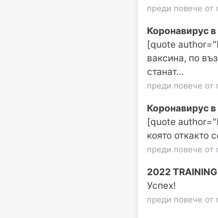
преди повече от 
Коронавирус в
[quote author=
ваксина, по въ
станат…
преди повече от 
Коронавирус в
[quote author=
която откакто 
преди повече от 
2022 TRAINING
Успех!
преди повече от 