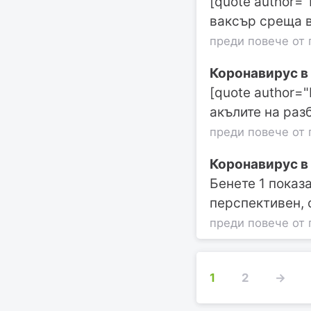
[quote author=
ваксър среща в
преди повече от 
Коронавирус в
[quote author=
акълите на раз
преди повече от 
Коронавирус в
Бенете 1 показ
перспективен,
преди повече от 
1
2
→