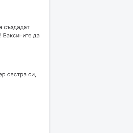
а създадат
! Ваксините да
ер сестра си,