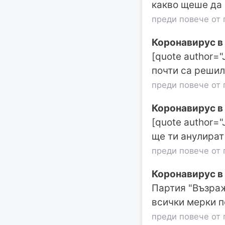
какво щеше да 
преди повече от 
Коронавирус в
[quote author=
почти са решил
преди повече от 
Коронавирус в
[quote author="
ще ти анулират
преди повече от 
Коронавирус в
Партия "Възраж
всички мерки п
преди повече от 