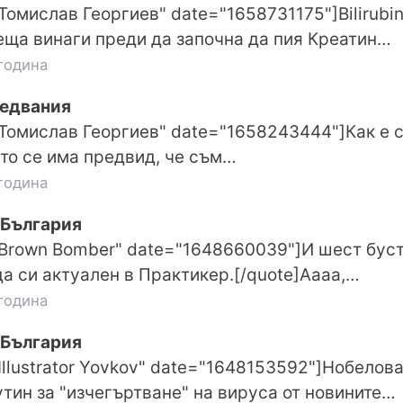
Томислав Георгиев" date="1658731175"]Bilirubin
ща винаги преди да започна да пия Креатин…
година
ледвания
"Томислав Георгиев" date="1658243444"]Как е 
ато се има предвид, че съм…
година
 България
"Brown Bomber" date="1648660039"]И шест буст
а си актуален в Практикер.[/quote]Аааа,…
година
 България
"Illustrator Yovkov" date="1648153592"]Нобелов
тин за "изчегъртване" на вируса от новините…