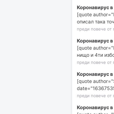
Коронавирус в
[quote author=
описал така точ
преди повече от 
Коронавирус в
[quote author=
нищо и 4ти изб
преди повече от 
Коронавирус в
[quote author=
date="16367535
преди повече от 
Коронавирус в