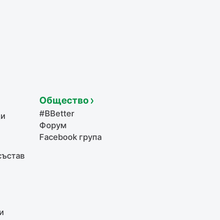
Общество
#BBetter
щи
Форум
Facebook група
състав
и