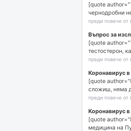
[quote author="
чернодробни не
преди повече от 
Въпрос за изс
[quote author=
тестостерон, к
преди повече от 
Коронавирус в
[quote author=
сложиш, няма д
преди повече от 
Коронавирус в
[quote author=
медицина на Пу