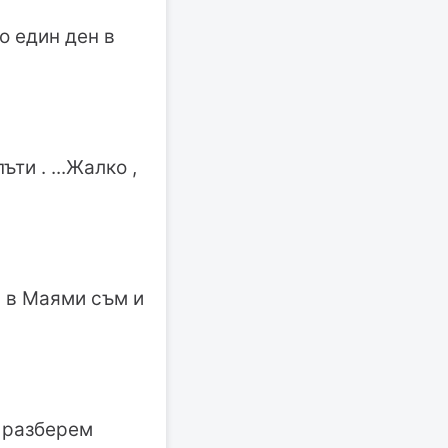
о един ден в
ти . ...Жалко ,
, в Маями съм и
а разберем