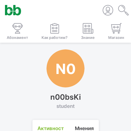
Абонамент
Как работим?
Знание
Магазин
N0
n00bsKi
student
Активност
Мнения