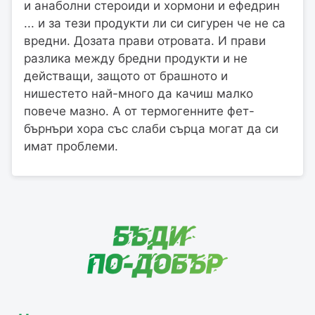
и анаболни стероиди и хормони и ефедрин
... и за тези продукти ли си сигурен че не са
вредни. Дозата прави отровата. И прави
разлика между бредни продукти и не
действащи, защото от брашното и
нишестето най-много да качиш малко
повече мазно. А от термогенните фет-
бърнъри хора със слаби сърца могат да си
имат проблеми.