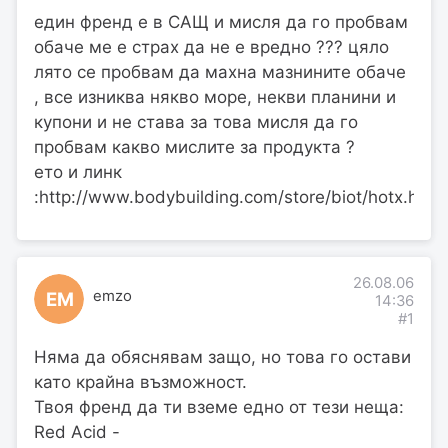
един френд е в САЩ и мисля да го пробвам
обаче ме е страх да не е вредно ??? цяло
лято се пробвам да махна мазнините обаче
, все изниква някво море, некви планини и
купони и не става за това мисля да го
пробвам какво мислите за продукта ?
ето и линк
:http://www.bodybuilding.com/store/biot/hotx.html
26.08.06
emzo
EM
14:36
#1
Няма да обяснявам защо, но това го остави
като крайна възможност.
Твоя френд да ти вземе едно от тези неща:
Red Acid -