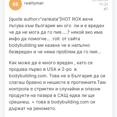
realityman
RE
11:31
#7
[quote author=“vankata”]HOT ROX вече
пътува към българия мн ого ли и е вреден
че да не мога да го пия.....? някой ако има
инфо да помогне... :roll: от сайта
bodybuilding ми казана че е напълно
безвреден и че няма проблем да го пия...
Как може да е много вреден , като се
продава първо в USA и 2-ро в
bodybuilding.com. Това не е България да си
слагаш бравно и нешисте в протеините.Там
контрола е стриктен и случайни и опасни
продукти на пазара в САЩ едва ли ще
срешнеш. + това в bodybuilding.com си
държат на реномето.