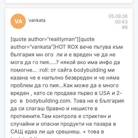
05.09.06
vankata
VA
00:43
#8
[quote author=“realityman”][quote
author=“vankata”]HOT ROX вече пътува към
българия мн ого ли и е вреден че да не
мога да го пия.....? някой ако има инфо да
помогне... :roll: от сайта bodybuilding ми
казана че е напълно безвреден и че няма
проблем да го пия...Как може да е много
вреден , като се продава първо в USA и 2-
ро в bodybuilding.com. Това не е България
да си слагаш бравно и нешисте в
протеините.Там контрола е стриктен и
случайни и опасни продукти на пазара в
САЩ едва ли ще срешнеш. + това в