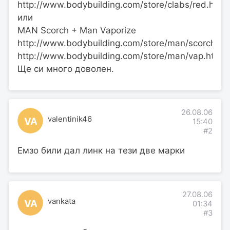
http://www.bodybuilding.com/store/clabs/red.html
или
MAN Scorch + Man Vaporize
http://www.bodybuilding.com/store/man/scorch.ht
http://www.bodybuilding.com/store/man/vap.html
Ще си много доволен.
26.08.06
valentinik46
VA
15:40
#2
Емзо били дал линк на тези две марки
27.08.06
vankata
VA
01:34
#3