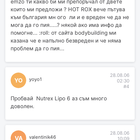
emzo ти какво би ми препоръчал от двете
които ми предложи ? HOT ROX вече пътува
към българия мн ого ли и е вреден че да не
мога да го пия.....? някой ако има инфо да
помогне... :roll: от сайта bodybuilding ми
казана че е напълно безвреден и че няма
проблем да го пия...
28.08.06
yoyo1
YO
02:30
#4
Пробвай Nutrex Lipo 6 аз съм много
доволен.
28.08.06
valentinik46
VA
10:09