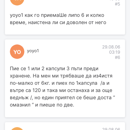
#5
yoyo1 как го приемаШе липо 6 и колко
време, наистена ли си доволен от него
29.08.06
yoyo1
YO
03:19
#6
Пие се 1 или 2 капсули 3 пъти преди
хранене. На мен ми трябваше да из4истя
по-малко от 6кг. и пиех по 1капсула /а и
вътре са 120 и така ми останаха и за още
веднъж /, но един приятел се беше доста ”
омазнил ” и пиеше по две.
29.08.06