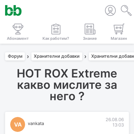
Абонамент
Как работим?
Знание
Магазин
Форум
Хранителни добавки
Хранителни добавк
HOT ROX Extreme
какво мислите за
него ?
26.08.06
vankata
VA
13:03