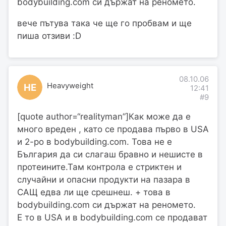
bodybuilding.com си държат на реномето.
вече пътува така че ще го пробвам и ще
пиша отзиви :D
08.10.06
Heavyweight
HE
12:41
#9
[quote author=“realityman”]Как може да е
много вреден , като се продава първо в USA
и 2-ро в bodybuilding.com. Това не е
България да си слагаш бравно и нешисте в
протеините.Там контрола е стриктен и
случайни и опасни продукти на пазара в
САЩ едва ли ще срешнеш. + това в
bodybuilding.com си държат на реномето.
Е то в USA и в bodybuilding.com се продават